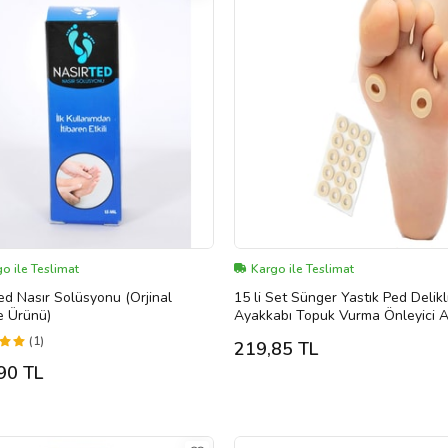
o ile Teslimat
Kargo ile Teslimat
ed Nasır Solüsyonu (Orjinal
15 li Set Sünger Yastık Ped Delikl
e Ürünü)
Ayakkabı Topuk Vurma Önleyici 
Parmak Nasır Koruyucu Bant
(1)
219,85 TL
90 TL