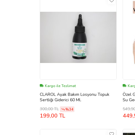
Kargo ile Teslimat
Kar
CLAROL Ayak Bakım Losyonu Topuk
Özel G
Sertliği Giderici 60 Ml.
Su Ge
Vurma 
300,00 TL
549,9
%34
199,00 TL
449,