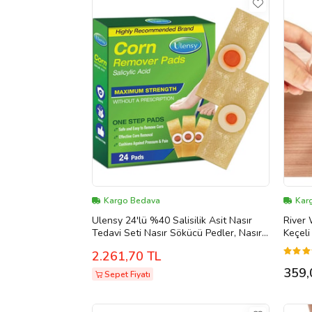
Kargo Bedava
Kar
Ulensy 24'lü %40 Salisilik Asit Nasır
River 
Tedavi Seti Nasır Sökücü Pedler, Nasır
Keçeli
Giderici, Nasır Solüsyonu
Korum
2.261,70 TL
359,
Sepet Fiyatı