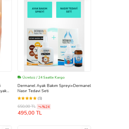
Ücretsiz / 24 Saatte Kargo
i
Dermanel Ayak Bakım Spreyi+Dermanel
Ayak
Nasır Tedavi Seti
(1)
650,00 TL
%24
495,00 TL