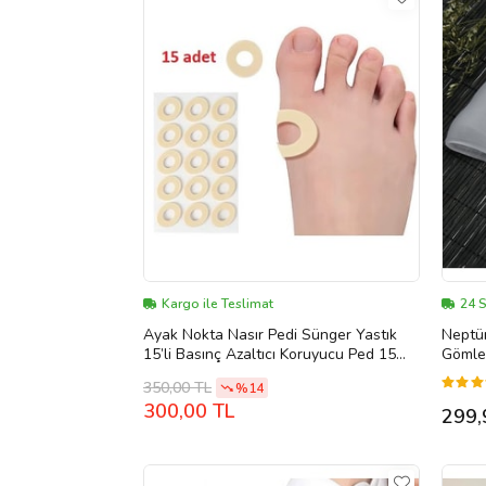
Kargo ile Teslimat
24 
Ayak Nokta Nasır Pedi Sünger Yastık
Neptü
15’li Basınç Azaltıcı Koruyucu Ped 15
Gömleğ
Adet Yumuşak Sünger
350,00 TL
%14
300,00 TL
299,