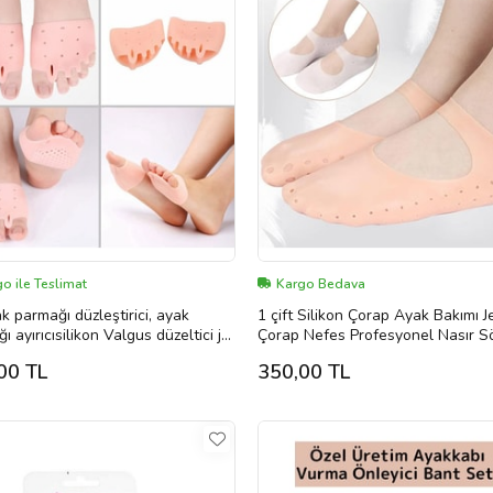
o ile Teslimat
Kargo Bedava
ak parmağı düzleştirici, ayak
1 çift Silikon Çorap Ayak Bakımı J
ı ayırıcısilikon Valgus düzeltici jel
Çorap Nefes Profesyonel Nasır S
 ayırıcı, ayak
Anti Çatlama Ölü Cilt Sökü
00 TL
350,00 TL