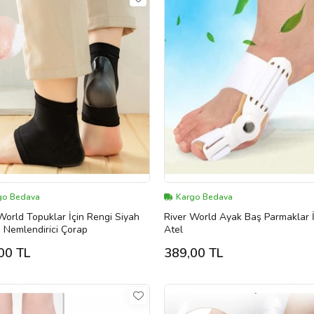
go Bedava
Kargo Bedava
World Topuklar İçin Rengi Siyah
River World Ayak Baş Parmaklar İ
n Nemlendirici Çorap
Atel
00 TL
389,00 TL