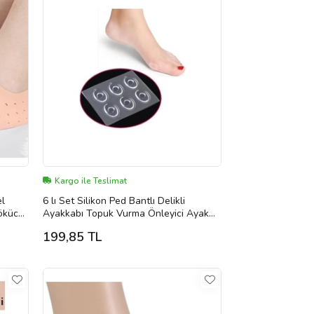
Kargo ile Teslimat
el
6 lı Set Silikon Ped Bantlı Delikli
ökücü
Ayakkabı Topuk Vurma Önleyici Ayak
Parmak Nasır Koruyucu
199,85 TL