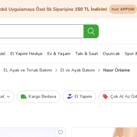
zel
El Yapımı Hediye
Ev & Yaşam
Takı & Saat
Oyuncak
Spor 
El, Ayak ve Tırnak Bakımı
El ve Ayak Bakımı
Nasır Önleme
et & Bahçe
Petshop
Kozmetik
Otomotiv & Motosiklet
Hobi
Ann
yat
Kargo Bedava
El Yapımı
Çok Al Az Ö