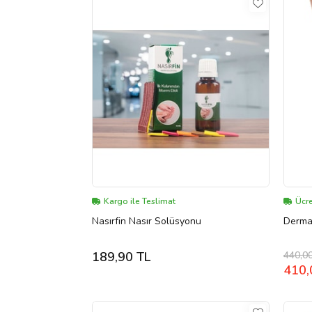
Kargo ile Teslimat
Ücre
Nasırfin Nasır Solüsyonu
Derman
440,0
189,90 TL
410,