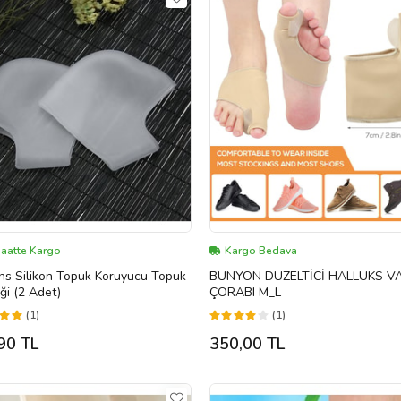
Saatte Kargo
Kargo Bedava
ns Silikon Topuk Koruyucu Topuk
BUNYON DÜZELTİCİ HALLUKS V
i (2 Adet)
ÇORABI M_L
(1)
(1)
90 TL
350,00 TL