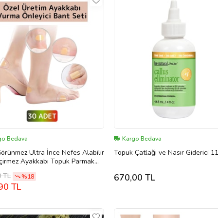
go Bedava
Kargo Bedava
örünmez Ultra İnce Nefes Alabilir
Topuk Çatlağı ve Nasır Giderici 1
çirmez Ayakkabı Topuk Parmak
Önleyici Bant 30'lu
0 TL
670,00 TL
%18
90 TL