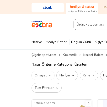
Hediye ve Milyonlarca Ürün
Hediye
Hediye Setleri
Doğum Günü
Kişiye Ö
Çiçeksepeti.com
Kozmetik
Kişisel Bakım
Diğer
Ayakkabı & Çanta
Parfüm
Yapı Mark
Nasır Önleme
Kategorisi Ürünleri
Cinsiyet
Ne İçin
Kime
Fi
Tüm Filtreler
Satıcının Seçimi