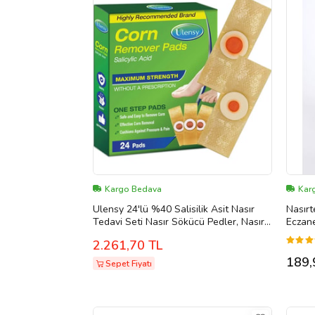
Kargo Bedava
Karg
Ulensy 24'lü %40 Salisilik Asit Nasır
Nasırt
Tedavi Seti Nasır Sökücü Pedler, Nasır
Eczan
Giderici, Nasır Solüsyonu
2.261,70 TL
189,
Sepet Fiyatı