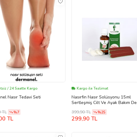
tsiz / 24 Saatte Kargo
Kargo ile Teslimat
el Nasır Tedavi Seti
Nasırfin Nasır Solüsyonu 15 ml
Sertleşmiş Cilt Ve Ayak Bakım De
0 TL
399,90 TL
%7
%25
00 TL
299,90 TL