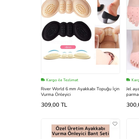
Kargo ile Teslimat
Karg
River World 6 mm Ayakkabı Topuğu İçin
Jel ay
Vurma Önleyici
parmağ
parmak
309,00 TL
300,