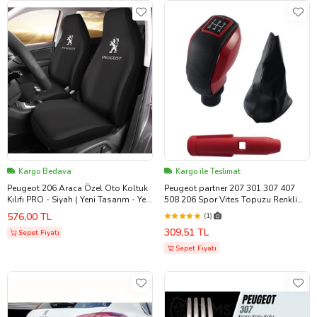
Kargo Bedava
Kargo ile Teslimat
Peugeot 206 Araca Özel Oto Koltuk
Peugeot partner 207 301 307 407
Kılıfı PRO - Siyah ( Yeni Tasarım - Yeni
508 206 Spor Vites Topuzu Renkli
Fit Kalıp )
Kırmızı Topuz+307 Körük
576,00 TL
(1)
309,51 TL
Sepet Fiyatı
Sepet Fiyatı