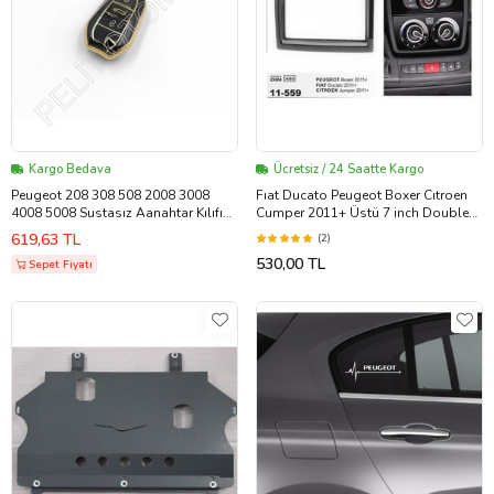
Kargo Bedava
Ücretsiz / 24 Saatte Kargo
Peugeot 208 308 508 2008 3008
Fıat Ducato Peugeot Boxer Cıtroen
4008 5008 Sustasız Aanahtar Kılıfı
Cumper 2011+ Üstü 7 inch Double
Süperlüx
Teyp Çerçeve
619,63 TL
(2)
530,00 TL
Sepet Fiyatı