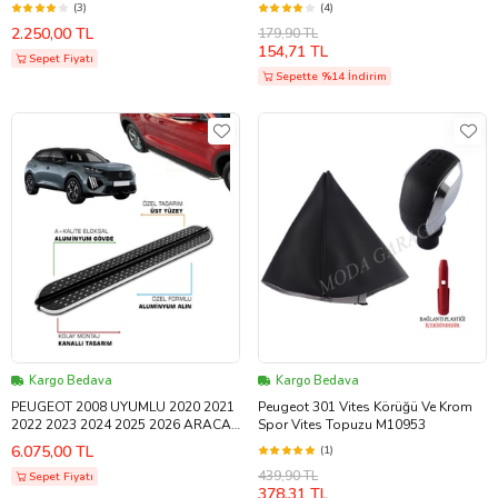
(3)
(4)
2.250,00 TL
179,90 TL
154,71 TL
Sepet Fiyatı
Sepette %14 İndirim
Kargo Bedava
Kargo Bedava
PEUGEOT 2008 UYUMLU 2020 2021
Peugeot 301 Vites Körüğü Ve Krom
2022 2023 2024 2025 2026 ARACA
Spor Vites Topuzu M10953
ÖZEL YAN BASAMAK
6.075,00 TL
(1)
439,90 TL
Sepet Fiyatı
378,31 TL