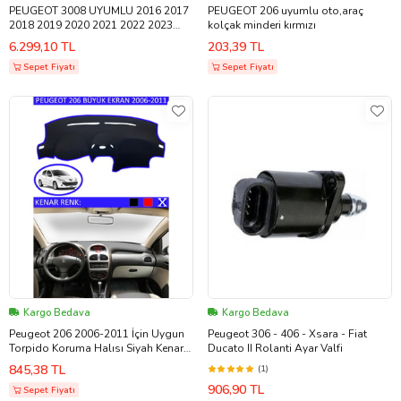
PEUGEOT 3008 UYUMLU 2016 2017
PEUGEOT 206 uyumlu oto,araç
2018 2019 2020 2021 2022 2023
kolçak minderi kırmızı
2024 ARACA ÖZEL YAN BASAMAK
6.299,10 TL
203,39 TL
Sepet Fiyatı
Sepet Fiyatı
Kargo Bedava
Kargo Bedava
Peugeot 206 2006-2011 İçin Uygun
Peugeot 306 - 406 - Xsara - Fiat
Torpido Koruma Halısı Siyah Kenar
Ducato II Rolanti Ayar Valfi
Renk Mavi
845,38 TL
(1)
906,90 TL
Sepet Fiyatı