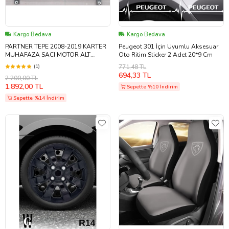
Kargo Bedava
Kargo Bedava
PARTNER TEPE 2008-2019 KARTER
Peugeot 301 İçin Uyumlu Aksesuar
MUHAFAZA SACI MOTOR ALT
Oto Ritim Sticker 2 Adet 20*9 Cm
KORUMA SACI SERVİS ÜRÜNÜDÜR
(1)
771,48 TL
PİYASA ÜRÜNÜ DEĞ
694,33 TL
2.200,00 TL
1.892,00 TL
Sepette %10 İndirim
Sepette %14 İndirim