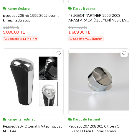
Kargo Bedava
Kargo Bedava
peugeot 206 hb 1999.2005 uyumlı
PEUGEOT PARTNER 1996-2008
kırmızı ledli stop
ARASI ARACA ÖZEL YENİ NESİL EVA
MAT OTO PASPAS HAVUZLU EVA
11.500 TL
1.877,00 TL
ARABA PASPAS
9.890,00 TL
1.689,30 TL
Sepette %14 İndirim
Sepette %10 İndirim
Kargo ile Teslimat
Kargo ile Teslimat
Peugeot 207 Otomatik Vites Topuzu
Peugeot 207 208 301 Citroen C
M11044
Elysee El Fren Düğme Kapağı