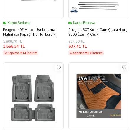
Kargo Bedava
Kargo Bedava
Peugeot 407 Motor Üst Koruma
Peugeot 307 Krom Cam Çıtası 4 prç.
Muhafaza Kapağı 1.6 Hdi Euro 4
2000 Üzeri P. Çelik
1.809,70 TL
624,90 TL
1.556,34 TL
537,41 TL
Sepette %14 İndirim
Sepette %14 İndirim