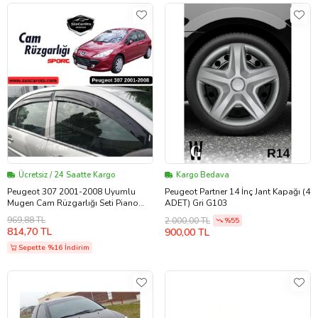
Ücretsiz / 24 Saatte Kargo
Kargo Bedava
Peugeot 307 2001-2008 Uyumlu
Peugeot Partner 14 İnç Jant Kapağı (4
Mugen Cam Rüzgarlığı Seti Piano
ADET) Gri G103
Black 4'lü İthal
969,88 TL
2.000,00 TL
%55
814,70 TL
900,00 TL
Sepette %16 İndirim