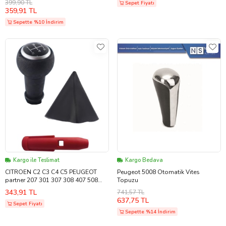
399,90 TL
Sepet Fiyatı
359,91 TL
Sepette %10 İndirim
Kargo ile Teslimat
Kargo Bedava
CITROEN C2 C3 C4 C5 PEUGEOT
Peugeot 5008 Otomatik Vites
partner 207 301 307 308 407 508
Topuzu
3008 5008 VİTES TOPUZU Krom
343,91 TL
741,57 TL
Topuz - 301 C-Elysee Körük
637,75 TL
Sepet Fiyatı
Sepette %14 İndirim