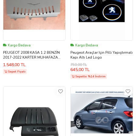
Kargo Bedava
Kargo Bedava
PEUGEOT 2008 KASA 1.2 BENZİN
Peugeot Araçlar Için Pilli Yapıştırmalı
2017-2022 KARTER MUHAFAZA
Kapı Altı Led Logo
SACI MOTOR ALT KORUMA SACI
1.548,00 TL
750,00 TL
SERVİS ÜRÜNÜDÜR PİYASA ÜRÜNÜ
645,00 TL
DEĞİLDİR
Sepet Fiyatı
Sepette %14 İndirim