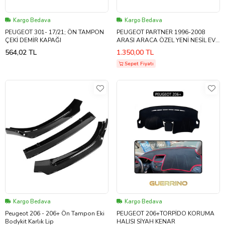
Kargo Bedava
Kargo Bedava
PEUGEOT 301- 17/21; ÖN TAMPON
PEUGEOT PARTNER 1996-2008
ÇEKİ DEMİR KAPAĞI
ARASI ARACA ÖZEL YENİ NESİL EVA
MAT OTO BAGAJ HAVUZU
564,02 TL
1.350,00 TL
Sepet Fiyatı
Kargo Bedava
Kargo Bedava
Peugeot 206 - 206+ Ön Tampon Eki
PEUGEOT 206+TORPİDO KORUMA
Bodykit Karlık Lip
HALISI SİYAH KENAR