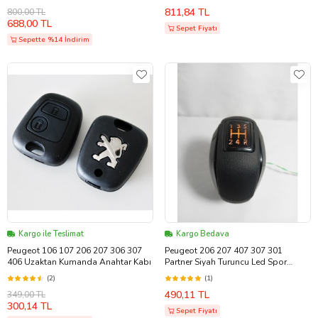
811,84 TL
800,00 TL
688,00 TL
Sepet Fiyatı
Sepette %14 İndirim
Kargo ile Teslimat
Kargo Bedava
Peugeot 106 107 206 207 306 307
Peugeot 206 207 407 307 301
406 Uzaktan Kumanda Anahtar Kabı
Partner Siyah Turuncu Led Spor
Topuz M111277
(2)
(1)
490,11 TL
349,00 TL
300,14 TL
Sepet Fiyatı