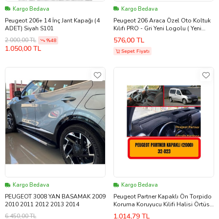
Kargo Bedava
Kargo Bedava
Peugeot 206+ 14 İnç Jant Kapağı (4
Peugeot 206 Araca Özel Oto Koltuk
ADET) Siyah S101
Kılıfı PRO - Gri Yeni Logolu ( Yeni
Tasarım - Yeni Fit Kalıp ) (Renksiz)
576,00 TL
2.000,00 TL
%48
1.050,00 TL
Sepet Fiyatı
Kargo Bedava
Kargo Bedava
PEUGEOT 3008 YAN BASAMAK 2009
Peugeot Partner Kapaklı Ön Torpido
2010 2011 2012 2013 2014
Koruma Koruyucu Kilifi Halisi Örtüsü
Aksesuarları Yedek Parça
1.014,79 TL
6.450,00 TL