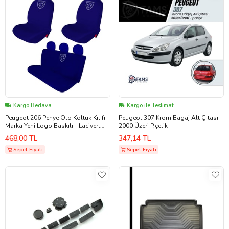
Kargo Bedava
Kargo ile Teslimat
Peugeot 206 Penye Oto Koltuk Kılıfı -
Peugeot 307 Krom Bagaj Alt Çıtası
Marka Yeni Logo Baskılı - Lacivert
2000 Üzeri P,çelik
(Renksiz)
468,00 TL
347,14 TL
Sepet Fiyatı
Sepet Fiyatı