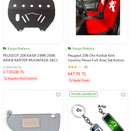
Kargo Bedava
Kargo Bedava
PEUGEOT 206 KASA 1998-2006
Peugeot 206 Oto Koltuk Kılıfı
ARASI KARTER MUHAFAZA SACI
Uyumlu Penye Full Araç Set Kırmızı
METAL ÇELİK MOTOR ALT KORUMA
2.000,00 TL
(2)
SACI SERVİS ÜRÜNÜDÜR PİYASA
1.720,00 TL
647,91 TL
ÜRÜNÜ DEĞİLDİR
Sepette %14 İndirim
Sepet Fiyatı
TASARLANABİLİR