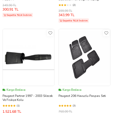
349,90 TL
(2)
300,91 TL
399,99 TL
343,99 TL
Sepette %14 İndirim
Sepette %14 İndirim
Kargo Bedava
Kargo Bedava
Peugeot Partner 1997 - 2003 Silecek
Peugeot 206 Havuzlu Paspas Seti
Ve Fiskiye Kolu
(1)
(3)
1.521,68 TL
760,00 TL