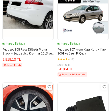
Kargo Bedava
Kargo Bedava
Peugeot 308 Race Difüzör Piona
Peugeot 307 Krom Kapı Kolu 4 Kapı
Black + Egzoz Ucu Kromlar 2013 ve
2001 ve üzeri P. Çelik
üzeri
2.519,10 TL
(7)
594,00 TL
Sepet Fiyatı
510,84 TL
Sepette %14 İndirim