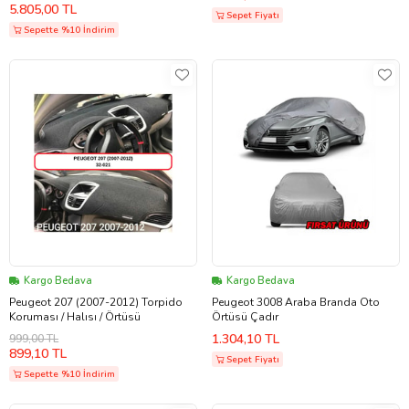
5.805,00 TL
Sepet Fiyatı
Sepette %10 İndirim
Kargo Bedava
Kargo Bedava
Peugeot 207 (2007-2012) Torpido
Peugeot 3008 Araba Branda Oto
Koruması / Halısı / Örtüsü
Örtüsü Çadır
1.304,10 TL
999,00 TL
899,10 TL
Sepet Fiyatı
Sepette %10 İndirim