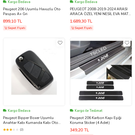
Kargo Bedava
Kargo Bedava
Peugeot 206 Uyumlu Havuzlu Oto
PEUGEOT 2008-2019-2024 ARASI
Paspas A+ Gri
ARACA ÖZEL YENİ NESİL EVA MAT
OTO PASPAS HAVUZLU EVA ARABA
899,10 TL
1.689,30 TL
PASPASI
Sepet Fiyatı
Sepet Fiyatı
Kargo Bedava
Kargo ile Teslimat
Peugeot Bipper Boxer Uyumlu
Peugeot 206 Karbon Kapı Eşiği
Anahtar Kabı Kumanda Kabı Oto
Koruma Sticker (4 Adet)
Anahtarlık Pil Yataklı Logolu Pejo
349,20 TL
(2)