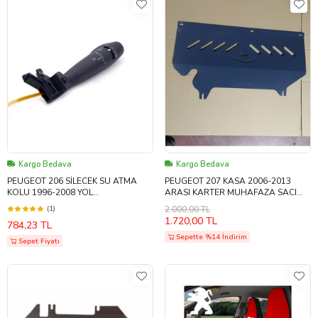
Kargo Bedava
Kargo Bedava
PEUGEOT 206 SİLECEK SU ATMA
PEUGEOT 207 KASA 2006-2013
KOLU 1996-2008 YOL
ARASI KARTER MUHAFAZA SACI
BİLGİSAYARSIZ
MOTOR ALT KORUMA SACI
(1)
2.000,00 TL
ORİJİNAL SERVİS ÜRÜNÜDÜR
1.720,00 TL
784,23 TL
PİYASA ÜRÜNÜ DEĞİLDİR
Sepette %14 İndirim
Sepet Fiyatı