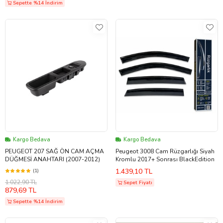
Sepette %14 İndirim
Kargo Bedava
Kargo Bedava
PEUGEOT 207 SAĞ ÖN CAM AÇMA
Peugeot 3008 Cam Rüzgarlığı Siyah
DÜĞMESİ ANAHTARI (2007-2012)
Kromlu 2017+ Sonrası BlackEdition
1.439,10 TL
(1)
1.022,90 TL
Sepet Fiyatı
879,69 TL
Sepette %14 İndirim