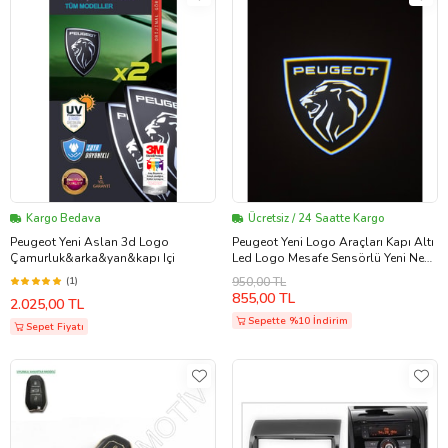
Kargo Bedava
Ücretsiz / 24 Saatte Kargo
Peugeot Yeni Aslan 3d Logo
Peugeot Yeni Logo Araçları Kapı Altı
Çamurluk&arka&yan&kapı Içi
Led Logo Mesafe Sensörlü Yeni Nesil
2 ADET
(1)
950,00 TL
855,00 TL
2.025,00 TL
Sepette %10 İndirim
Sepet Fiyatı