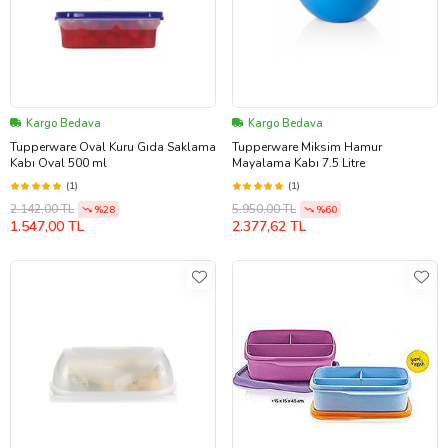
Kargo Bedava
Kargo Bedava
Tupperware Oval Kuru Gıda Saklama
Tupperware Miksim Hamur
Kabı Oval 500 ml
Mayalama Kabı 7.5 Litre
(1)
(1)
2.142,00 TL
5.950,00 TL
%28
%60
1.547,00 TL
2.377,62 TL