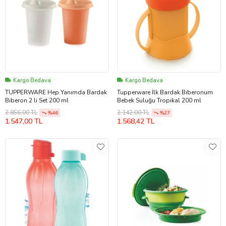
Kargo Bedava
Kargo Bedava
TUPPERWARE Hep Yanımda Bardak
Tupperware İlk Bardak Biberonum
Biberon 2 li Set 200 ml
Bebek Suluğu Tropikal 200 ml
2.856,00 TL
2.142,00 TL
%46
%27
1.547,00 TL
1.568,42 TL