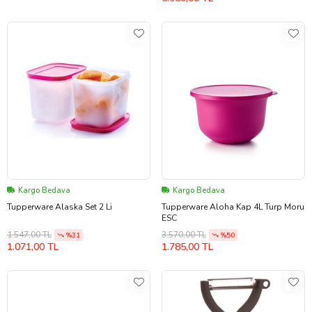
Kargo Bedava
Kargo Bedava
Tupperware Alaska Set 2 Li
Tupperware Aloha Kap 4L Turp Moru
ESC
1.547,00 TL
3.570,00 TL
%31
%50
1.071,00 TL
1.785,00 TL