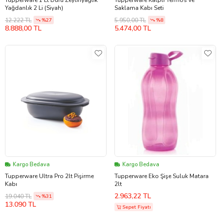
Tupperware 1 Lt Duru Zeytinyağlık
Tupperware Kalpli Termos ve
Yağdanlık 2 Li (Siyah)
Saklama Kabı Seti
12.222 TL
5.950,00 TL
%27
%8
8.888,00 TL
5.474,00 TL
Kargo Bedava
Kargo Bedava
Tupperware Ultra Pro 2lt Pişirme
Tupperware Eko Şişe Suluk Matara
Kabı
2lt
2.963,22 TL
19.040 TL
%31
13.090 TL
Sepet Fiyatı