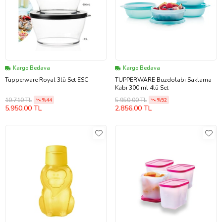
Kargo Bedava
Kargo Bedava
Tupperware Royal 3lü Set ESC
TUPPERWARE Buzdolabı Saklama
Kabı 300 ml 4lü Set
10.710 TL
5.950,00 TL
%44
%52
5.950,00 TL
2.856,00 TL