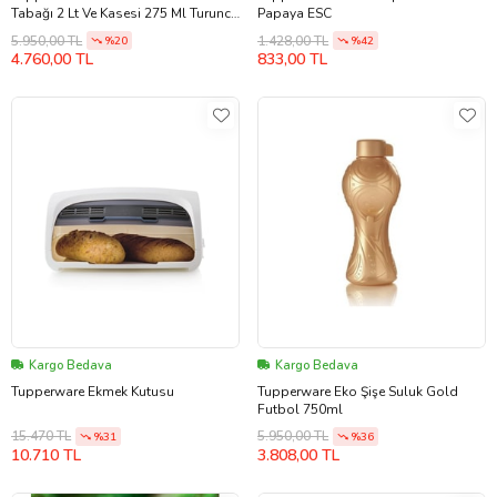
Tabağı 2 Lt Ve Kasesi 275 Ml Turuncu
Papaya ESC
Set 2li
5.950,00 TL
1.428,00 TL
%20
%42
4.760,00 TL
833,00 TL
Kargo Bedava
Kargo Bedava
Tupperware Ekmek Kutusu
Tupperware Eko Şişe Suluk Gold
Futbol 750ml
15.470 TL
5.950,00 TL
%31
%36
10.710 TL
3.808,00 TL