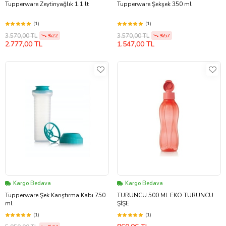
Tupperware Zeytinyağlık 1.1 lt
Tupperware Şekşek 350 ml
(1)
(1)
3.570,00 TL
3.570,00 TL
%22
%57
2.777,00 TL
1.547,00 TL
Kargo Bedava
Kargo Bedava
Tupperware Şek Karıştırma Kabı 750
TURUNCU 500 ML EKO TURUNCU
ml
ŞİŞE
(1)
(1)