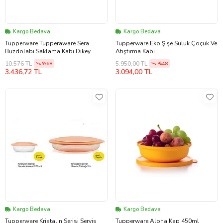
Kargo Bedava
Kargo Bedava
Tupperware Tupperaware Sera
Tupperware Eko Şişe Suluk Çoçuk Ve
Buzdolabı Saklama Kabı Dikey
Atıştırma Kabı
Küçük Boy (2 X 1.8 LT)
10.576 TL
5.950,00 TL
%68
%48
3.436,72 TL
3.094,00 TL
Kargo Bedava
Kargo Bedava
Tupperware Kristalin Serisi Servis
Tupperware Aloha Kap 450ml