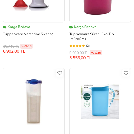
Kargo Bedava
Kargo Bedava
Tupperware Narenciye Sıkacağı
Tupperware Sürahi Eko Tip
(Mürdüm)
(2)
10.710 TL
%36
6.902,00 TL
5.950,00 TL
%40
3.555,00 TL