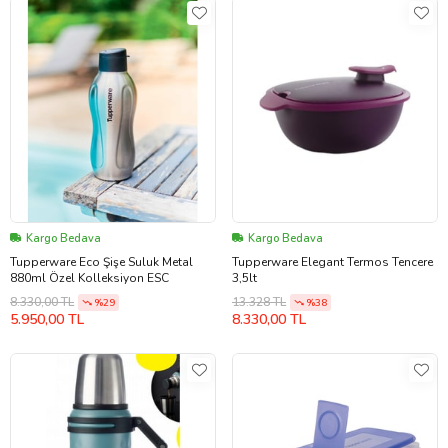
Kargo Bedava
Kargo Bedava
Tupperware Eco Şişe Suluk Metal
Tupperware Elegant Termos Tencere
880ml Özel Kolleksiyon ESC
3,5lt
8.330,00 TL
13.328 TL
%29
%38
5.950,00 TL
8.330,00 TL