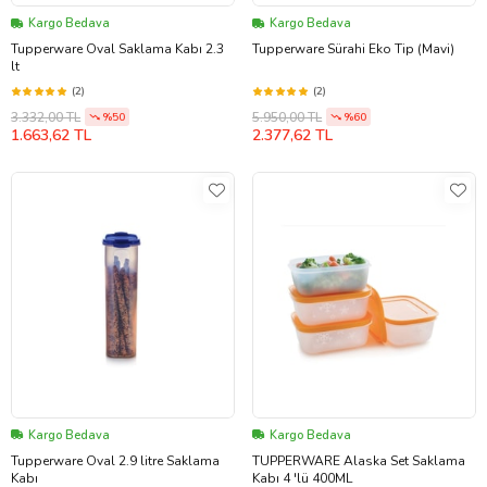
Kargo Bedava
Kargo Bedava
Tupperware Oval Saklama Kabı 2.3
Tupperware Sürahi Eko Tip (Mavi)
lt
(2)
(2)
3.332,00 TL
5.950,00 TL
%50
%60
1.663,62 TL
2.377,62 TL
Kargo Bedava
Kargo Bedava
Tupperware Oval 2.9 litre Saklama
TUPPERWARE Alaska Set Saklama
Kabı
Kabı 4 'lü 400ML