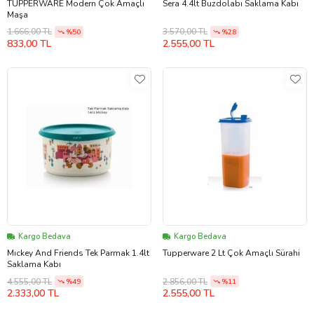
TUPPERWARE Modern Çok Amaçlı
Sera 4.4lt Buzdolabı Saklama Kabı
Maşa
1.666,00 TL
3.570,00 TL
%50
%28
833,00 TL
2.555,00 TL
Kargo Bedava
Kargo Bedava
Mıckey And Friends Tek Parmak 1.4lt
Tupperware 2 Lt Çok Amaçlı Sürahi
Saklama Kabı
4.555,00 TL
2.856,00 TL
%49
%11
2.333,00 TL
2.555,00 TL