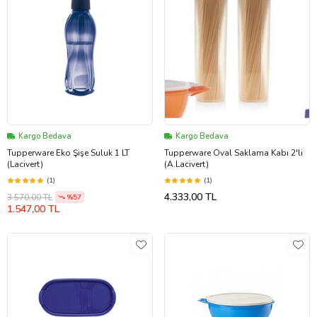
Kargo Bedava
Kargo Bedava
Tupperware Eko Şişe Suluk 1 LT
Tupperware Oval Saklama Kabı 2'li
(Lacivert)
(A.Lacivert)
(1)
(1)
4.333,00 TL
3.570,00 TL
%57
1.547,00 TL