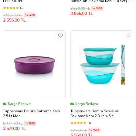
PERİ KALIN
Buzdolabı Saklama Kabı 3lü Set ( 1
lt, 1.5 lt, 2lt) (Mavi)
(1)
8.330,00 TL
%57
3.555,00 TL
3.555,00 TL
%28
2.555,00 TL
Kargo Bedava
Kargo Bedava
Tupperware Delüks Saklama Kabı
Tupperware Damla Servis Ve
2.5 Lt Mor
Saklama Kabı 2.3 Lt-4,6lt
(1)
5.474,00 TL
%35
3.570,00 TL
10.710 TL
%44
5.950,00 TL