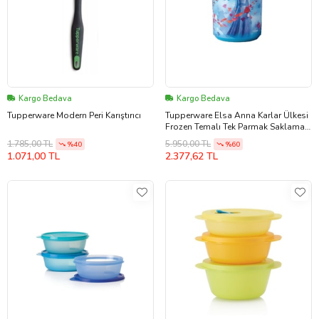
Kargo Bedava
Kargo Bedava
Tupperware Modern Peri Karıştırıcı
Tupperware Elsa Anna Karlar Ülkesi
Frozen Temalı Tek Parmak Saklama
Kabı
1.785,00 TL
5.950,00 TL
%40
%60
1.071,00 TL
2.377,62 TL