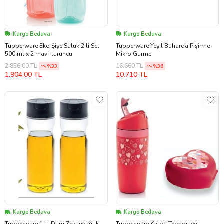
Kargo Bedava
Kargo Bedava
Tupperware Eko Şişe Suluk 2'li Set
Tupperware Yeşil Buharda Pişirme
500 ml x 2 mavi-turuncu
Mikro Gurme
2.856,00 TL
16.660 TL
%33
%36
1.904,00 TL
10.710 TL
Kargo Bedava
Kargo Bedava