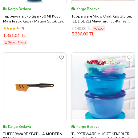
Kargo Bedava
Kargo Bedava
Tupperware Eko Şişe 750 Ml Koyu
Tupperware Mikro Oval Kap 3lü Set
Mavi Pratik Kapak Matara Suluk Esc
(1L,1.5L,2L) Mavi-Turuncu-Kırmızı
ESC
(2)
7.140,00 TL
%27
5.236,00 TL
1.331,04 TL
Sepet Fiyatı
Kargo Bedava
Kargo Bedava
TUPPERWARE SPATULA MODERN
TUPPERWARE MUCİZE ŞEKERLER