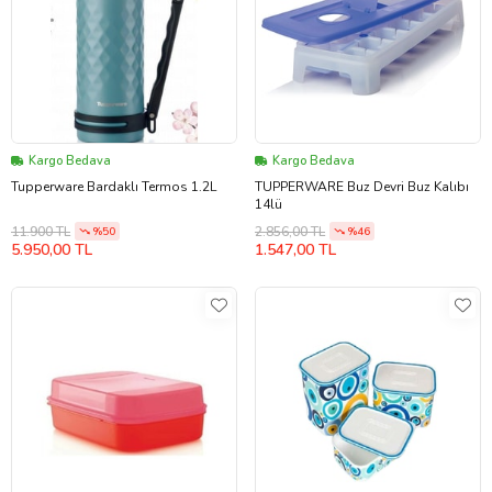
Kargo Bedava
Kargo Bedava
Tupperware Bardaklı Termos 1.2L
TUPPERWARE Buz Devri Buz Kalıbı
14lü
11.900 TL
2.856,00 TL
%50
%46
5.950,00 TL
1.547,00 TL