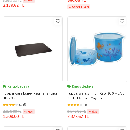
860,06 TL
5.950,00 TL
%64
2.139,62 TL
Sepet Fiyatı
Kargo Bedava
Kargo Bedava
Tupperware Esnek Kesme Tahtası
Tupperware Silindir Kabı 950 ML VE
38x29 cm
2.1 LT Denizde Yaşam
(1)
(1)
2.856,00 TL
3.570,00 TL
%54
%33
1.309,00 TL
2.377,62 TL