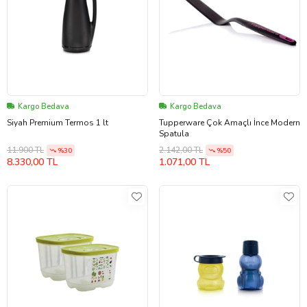
Kargo Bedava
Kargo Bedava
Siyah Premium Termos 1 lt
Tupperware Çok Amaçlı İnce Modern
Spatula
11.900 TL
2.142,00 TL
%30
%50
8.330,00 TL
1.071,00 TL