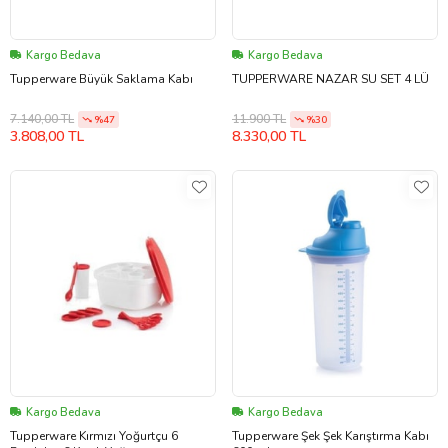
Kargo Bedava
Kargo Bedava
Tupperware Büyük Saklama Kabı
TUPPERWARE NAZAR SU SET 4 LÜ
7.140,00 TL
11.900 TL
%47
%30
3.808,00 TL
8.330,00 TL
Kargo Bedava
Kargo Bedava
Tupperware Kırmızı Yoğurtçu 6
Tupperware Şek Şek Karıştırma Kabı