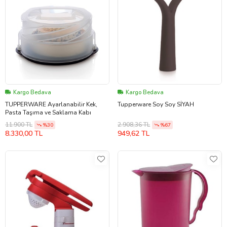
Kargo Bedava
Kargo Bedava
TUPPERWARE Ayarlanabilir Kek,
Tupperware Soy Soy SİYAH
Pasta Taşıma ve Saklama Kabı
11.900 TL
2.908,36 TL
%30
%67
8.330,00 TL
949,62 TL