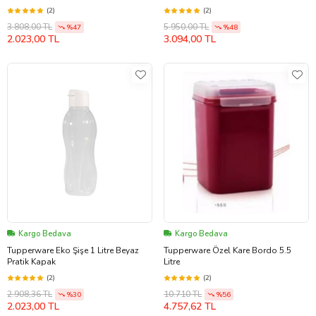
(2)
(2)
3.808,00 TL
5.950,00 TL
%47
%48
2.023,00 TL
3.094,00 TL
Kargo Bedava
Kargo Bedava
Tupperware Eko Şişe 1 Litre Beyaz
Tupperware Özel Kare Bordo 5.5
Pratik Kapak
Litre
(2)
(2)
2.908,36 TL
10.710 TL
%30
%56
2.023,00 TL
4.757,62 TL