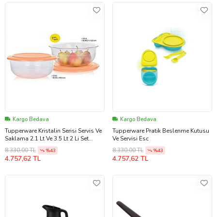
Kargo Bedava
Kargo Bedava
Tupperware Kristalin Serisi Servis Ve
Tupperware Pratik Beslenme Kutusu
Saklama 2.1 Lt Ve 3.5 Lt 2 Li Set
Ve Servisi Esc
Turuncu
8.330,00 TL
8.330,00 TL
%43
%43
4.757,62 TL
4.757,62 TL