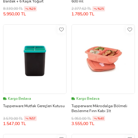
Bardak + 6 Kaşık Yoğurt
600 ml
8.330,00 TL
2.377,62 TL
%29
%25
5.950,00 TL
1.785,00 TL
Kargo Bedava
Kargo Bedava
Tupperware Mutfak Gereçleri Kutusu
Tupperware Mikrodalga Bölmeli
Beslenme Fırın Kabı 1lt
3.570,00 TL
5.950,00 TL
%57
%40
1.547,00 TL
3.555,00 TL