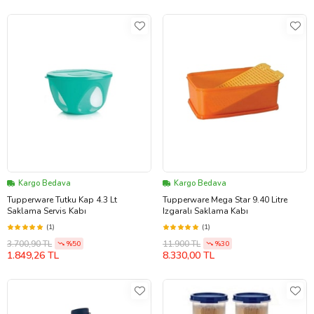
Kargo Bedava
Kargo Bedava
Tupperware Tutku Kap 4.3 Lt
Tupperware Mega Star 9.40 Litre
Saklama Servis Kabı
Izgaralı Saklama Kabı
(1)
(1)
3.700,90 TL
11.900 TL
%50
%30
1.849,26 TL
8.330,00 TL