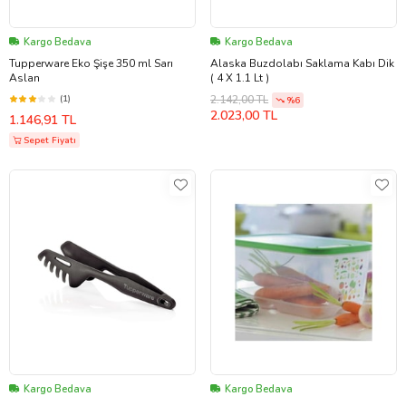
Kargo Bedava
Kargo Bedava
Tupperware Eko Şişe 350 ml Sarı
Alaska Buzdolabı Saklama Kabı Dik
Aslan
( 4 X 1.1 Lt )
(1)
2.142,00 TL
%6
2.023,00 TL
1.146,91 TL
Sepet Fiyatı
Kargo Bedava
Kargo Bedava