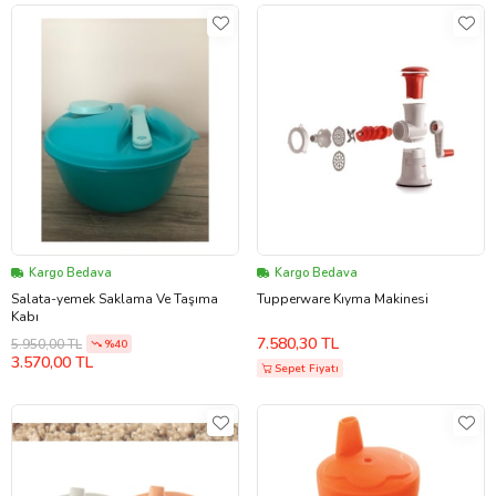
Kargo Bedava
Kargo Bedava
Salata-yemek Saklama Ve Taşıma
Tupperware Kıyma Makinesi
Kabı
7.580,30 TL
5.950,00 TL
%40
3.570,00 TL
Sepet Fiyatı