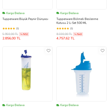
Kargo Bedava
Kargo Bedava
Tupperware Büyük Peynir Dünyası
Tupperware Bölmeli Beslenme
Kutusu 2 Li Set 500 ML
(1)
(1)
5.950,00 TL
8.330,00 TL
%52
%43
2.856,00 TL
4.757,62 TL
Kargo Bedava
Kargo Bedava