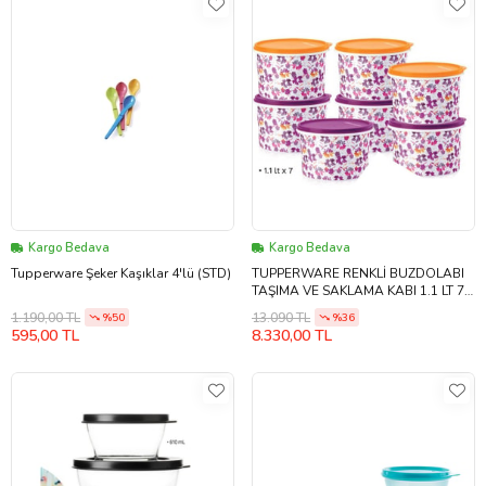
Kargo Bedava
Kargo Bedava
Tupperware Şeker Kaşıklar 4'lü (STD)
TUPPERWARE RENKLİ BUZDOLABI
TAŞIMA VE SAKLAMA KABI 1.1 LT 7Lİ
SET
1.190,00 TL
13.090 TL
%50
%36
595,00 TL
8.330,00 TL