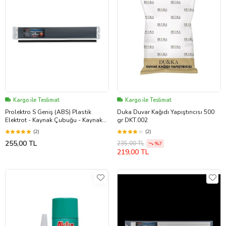
Kargo ile Teslimat
Kargo ile Teslimat
Prolektro S Geniş (ABS) Plastik
Duka Duvar Kağıdı Yapıştırıcısı 500
Elektrot - Kaynak Çubuğu - Kaynak
gr DKT.002
Teli
(2)
(2)
255,00 TL
235,00 TL
%7
219,00 TL