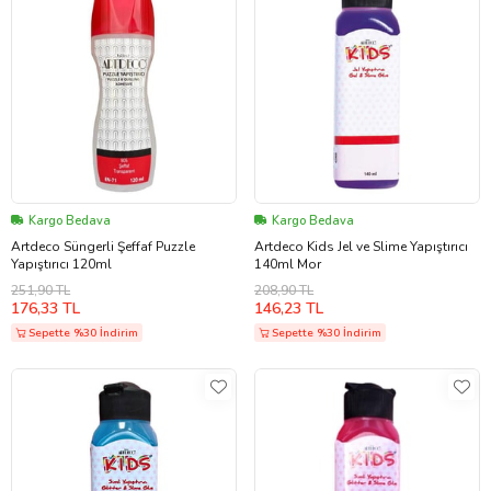
Kargo Bedava
Kargo Bedava
Artdeco Süngerli Şeffaf Puzzle
Artdeco Kids Jel ve Slime Yapıştırıcı
Yapıştırıcı 120ml
140ml Mor
251,90 TL
208,90 TL
176,33 TL
146,23 TL
Sepette %30 İndirim
Sepette %30 İndirim