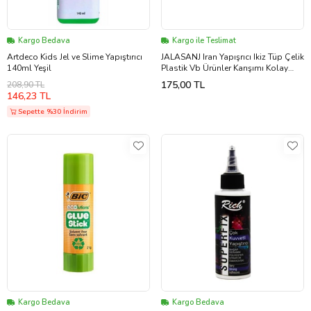
Kargo Bedava
Kargo ile Teslimat
Artdeco Kids Jel ve Slime Yapıştırıcı
JALASANJ Iran Yapışrıcı Ikiz Tüp Çelik
140ml Yeşil
Plastik Vb Ürünler Karışımı Kolay
Kuvvetli & Dayanıklı
175,00 TL
208,90 TL
146,23 TL
Sepette %30 İndirim
Kargo Bedava
Kargo Bedava