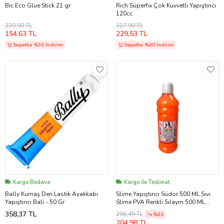
Bic Eco Glue Stick 21 gr
Rich Süperfix Çok Kuvvetli Yapıştırıcı
120cc
220,90 TL
327,90 TL
154,63 TL
229,53 TL
Sepette %30 İndirim
Sepette %30 İndirim
Kargo Bedava
Kargo ile Teslimat
Bally Kumaş Deri Lastik Ayakkabı
Slime Yapıştırıcı Südor 500 ML Sıvı
Yapıştırıcı Bali - 50 Gr
Slime PVA Renkli Sılaym 500 ML
(Turuncu)
358,37 TL
296,49 TL
%31
204,98 TL