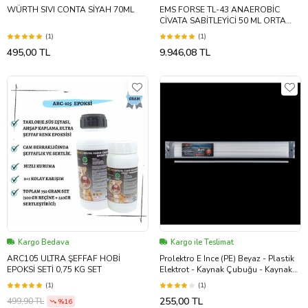
WÜRTH SIVI CONTA SİYAH 70ML
EMS FORSE TL-43 ANAEROBİC
CİVATA SABİTLEYİCİ 50 ML ORTA
KUVVETLİ (Karışık)
(1)
(1)
495,00 TL
9.946,08 TL
Kargo Bedava
Kargo ile Teslimat
ARC105 ULTRA ŞEFFAF HOBİ
Prolektro E Ince (PE) Beyaz - Plastik
EPOKSİ SETİ 0,75 KG SET
Elektrot - Kaynak Çubuğu - Kaynak
Teli
(1)
(1)
255,00 TL
499,90 TL
%16