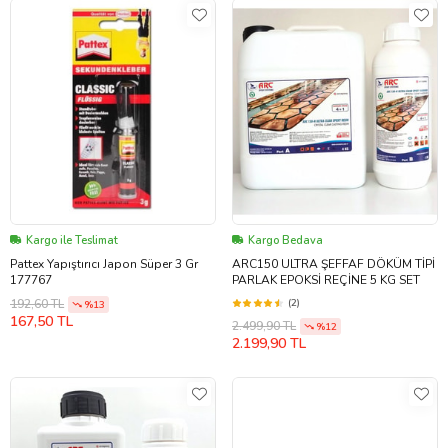
Kargo ile Teslimat
Kargo Bedava
Pattex Yapıştırıcı Japon Süper 3 Gr
ARC150 ULTRA ŞEFFAF DÖKÜM TİPİ
177767
PARLAK EPOKSİ REÇİNE 5 KG SET
(2)
192,60 TL
%13
167,50 TL
2.499,90 TL
%12
2.199,90 TL