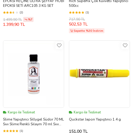
EPOKSİ REÇİNE ULTRA ŞEFFAF HOBİ
Rich Süperfix Çok Kuvvetli Yapıştırıcı
EPOKSİ SETİ ARC105 3 KG SET
500cc
(2)
(1)
717,90 TL
1.499,90 TL
%7
502,53 TL
1.399,90 TL
Sepette %30 İndirim
Kargo ile Teslimat
Kargo ile Teslimat
Slime Yapıştırıcı Sillygel Südor 70 ML
Quckstar Japon Yapıştırıcı 1.4 g
Sıvı Slime Renkli Sılaym 70 ml Sıvı
Sillygel Silijel (Beyaz)
151,00 TL
(1)