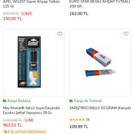
APEL WG207 Süper Ahşap Tutkalı
EURO STAR BEYAZ AHŞAP TUTKALI
125 Gr
200 GR.
162,00 TL
200,00 TL
%25
150,00 TL
Kargo Bedava
Kargo ile Teslimat
Mey İthalat® Selsil Suya Dayanıklı
YAPIŞTIRICI BALLY 50 GRAM (Karışık)
Epoksi Şeffaf Yapıştırıcı 28 Gr
(8)
1.059,88 TL
%9
963,53 TL
109,99 TL
1 TL ve Üzeri %15 İndirim