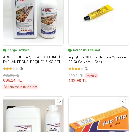
Kargo Bedava
Kargo ile Teslimat
ARC150 ULTRA ŞEFFAF DÖKÜM TİPİ
Yapıştırıcı 90 Gr Südor Sıvı Yapıştırıcı
PARLAK EPOKSİ REÇİNE1,5 KG SET
90 Gr Solventli (Sarı)
(2)
(1)
769,90 TL
190,24 TL
%30
696,14 TL
132,99 TL
Sepette %10 İndirim