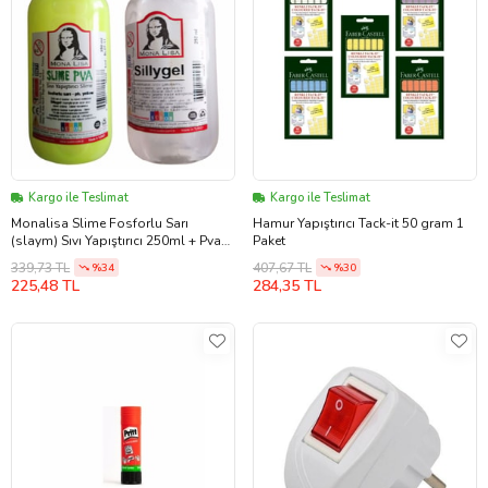
Kargo ile Teslimat
Kargo ile Teslimat
Monalisa Slime Fosforlu Sarı
Hamur Yapıştırıcı Tack-it 50 gram 1
(slaym) Sıvı Yapıştırıcı 250ml + Pva
Paket
250ml
339,73 TL
407,67 TL
%34
%30
225,48 TL
284,35 TL