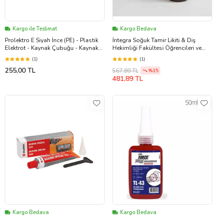
Kargo ile Teslimat
Kargo Bedava
Prolektro E Siyah İnce (PE) - Plastik
İntegra Soğuk Tamir Likiti & Diş
Elektrot - Kaynak Çubuğu - Kaynak
Hekimliği Fakültesi Öğrencileri ve
Teli
Tamir İşleri İçin 100 ml Likit
(1)
(1)
255,00 TL
567,80 TL
%15
481,89 TL
Kargo Bedava
Kargo Bedava