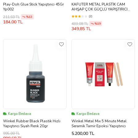
Play-Doh Glue Stick Yapıştırıcı 45Gr
KAFUTER METAL PLASTİK CAM
Yp002
AHŞAP ÇOK GÜÇLÜ YAPIŞTIRICI
35X2 70 GR KASA TAMİR İÇİN
(2)
211,60 TL
%13
184,00 TL
433,08 TL
%19
349,85 TL
Kargo Bedava
Kargo Bedava
Winkel Rubber Black Plastik Hızlı
Winkel Metal Mix 5 Minute Metal
Yapıştırıcı Siyah Renk 20gr
Seramik Tamir Epoksi Yapıştırıcı
5.200,00 TL
995,00 TL