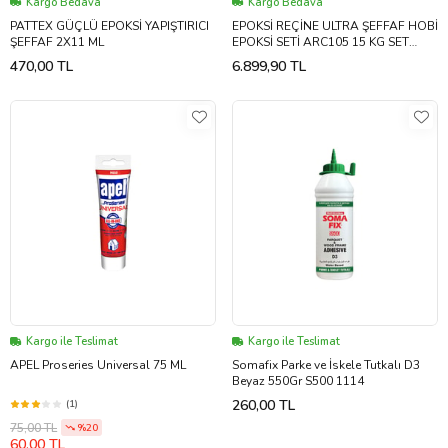
Kargo Bedava
Kargo Bedava
PATTEX GÜÇLÜ EPOKSİ YAPIŞTIRICI
EPOKSİ REÇİNE ULTRA ŞEFFAF HOBİ
ŞEFFAF 2X11 ML
EPOKSİ SETİ ARC105 15 KG SET
(Beyaz)
470,00 TL
6.899,90 TL
Kargo ile Teslimat
Kargo ile Teslimat
APEL Proseries Universal 75 ML
Somafix Parke ve İskele Tutkalı D3
Beyaz 550Gr S500 1114
260,00 TL
(1)
75,00 TL
%20
60,00 TL