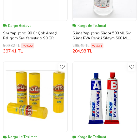
Kargo Bedava
Kargo ile Teslimat
Sıvı Yapıştırıcı 90 Gr Çok Amaçlı
Slime Yapıştırıcı Südor 500 ML Sıvı
Peligom Sıvı Yapıştırıcı 90 GR
Slime PVA Renkli Sılaym 500 ML
(Beyaz)
509,32 TL
296,49 TL
%22
%31
397,41 TL
204,98 TL
Kargo ile Teslimat
Kargo ile Teslimat