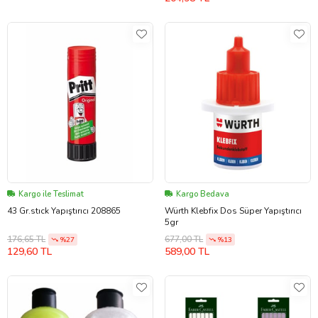
Kargo ile Teslimat
Kargo Bedava
43 Gr.stıck Yapıştırıcı 208865
Würth Klebfix Dos Süper Yapıştırıcı
5gr
176,65 TL
677,00 TL
%27
%13
129,60 TL
589,00 TL