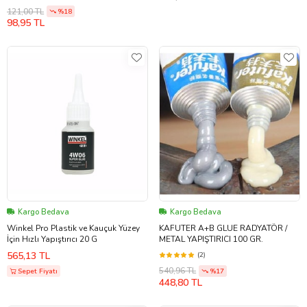
121,00 TL
%18
98,95 TL
Kargo Bedava
Kargo Bedava
Winkel Pro Plastik ve Kauçuk Yüzey
KAFUTER A+B GLUE RADYATÖR /
İçin Hızlı Yapıştırıcı 20 G
METAL YAPIŞTIRICI 100 GR.
565,13 TL
(2)
540,96 TL
Sepet Fiyatı
%17
448,80 TL