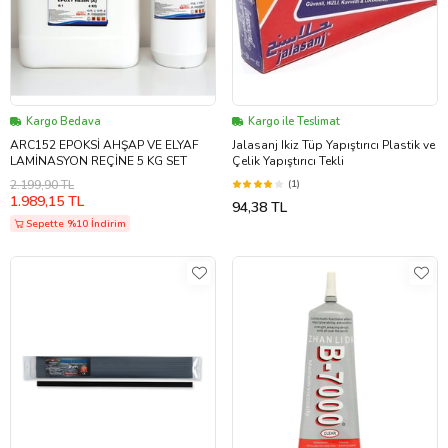
Kargo Bedava
Kargo ile Teslimat
ARC152 EPOKSİ AHŞAP VE ELYAF
Jalasanj Ikiz Tüp Yapıştırıcı Plastik ve
LAMİNASYON REÇİNE 5 KG SET
Çelik Yapıştırıcı Tekli
2.199,90 TL
(1)
1.989,15 TL
94,38 TL
Sepette %10 İndirim