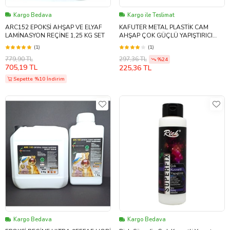
Kargo Bedava
Kargo ile Teslimat
ARC152 EPOKSİ AHŞAP VE ELYAF
KAFUTER METAL PLASTİK CAM
LAMİNASYON REÇİNE 1,25 KG SET
AHŞAP ÇOK GÜÇLÜ YAPIŞTIRICI
8X2 16 GR KASA TAMİR
(1)
(1)
779,90 TL
297,36 TL
%24
705,19 TL
225,36 TL
Sepette %10 İndirim
Kargo Bedava
Kargo Bedava