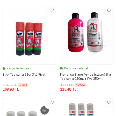
Kargo ile Teslimat
Kargo ile Teslimat
Stick Yapıştırıcı 22gr 3'lü Fiyat
Monalisa Slime Pembe (slaym) Sıvı
Yapıştırıcı 250ml + Pva 250ml
353,30 TL
339,73 TL
%24
%34
269,98 TL
225,48 TL