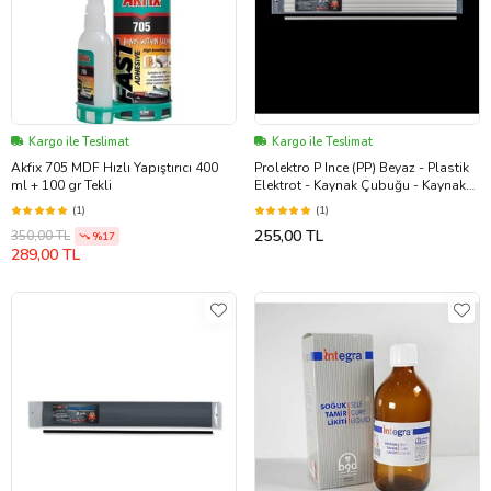
Kargo ile Teslimat
Kargo ile Teslimat
Akfix 705 MDF Hızlı Yapıştırıcı 400
Prolektro P Ince (PP) Beyaz - Plastik
ml + 100 gr Tekli
Elektrot - Kaynak Çubuğu - Kaynak
Teli
(1)
(1)
255,00 TL
350,00 TL
%17
289,00 TL