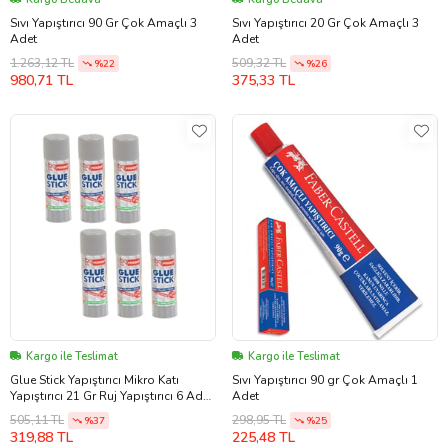
Sıvı Yapıştırıcı 90 Gr Çok Amaçlı 3
Sıvı Yapıştırıcı 20 Gr Çok Amaçlı 3
Adet
Adet
1.263,12 TL
509,32 TL
%22
%26
980,71 TL
375,33 TL
Kargo ile Teslimat
Kargo ile Teslimat
Glue Stick Yapıştırıcı Mikro Katı
Sıvı Yapıştırıcı 90 gr Çok Amaçlı 1
Yapıştırıcı 21 Gr Ruj Yapıştırıcı 6 Adet
Adet
(Renksiz)
505,11 TL
298,95 TL
%37
%25
319,88 TL
225,48 TL