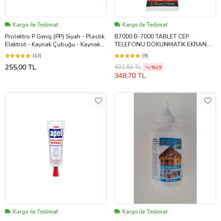
Kargo ile Teslimat
Kargo ile Teslimat
Prolektro P Geniş (PP) Siyah - Plastik
B7000 B-7000 TABLET CEP
Elektrot - Kaynak Çubuğu - Kaynak
TELEFONU DOKUNMATİK EKRAN
Teli
YAPIŞTIRICI 110ML
(13)
(9)
255,00 TL
431,83 TL
%19
348,70 TL
Kargo ile Teslimat
Kargo ile Teslimat