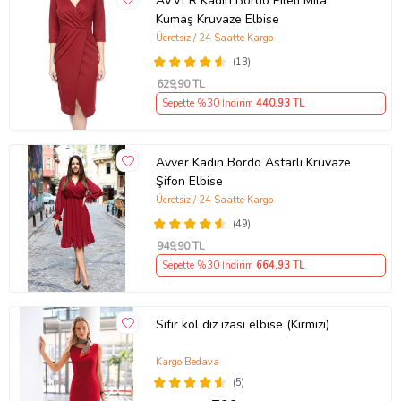
AVVER Kadın Bordo Pileli Mila
Kumaş Kruvaze Elbise
Ücretsiz / 24 Saatte Kargo
(13)
629
,90 TL
Sepette %30 İndirim
440
,93 TL
Avver Kadın Bordo Astarlı Kruvaze
Şifon Elbise
Ücretsiz / 24 Saatte Kargo
(49)
949
,90 TL
Sepette %30 İndirim
664
,93 TL
Sıfır kol diz izası elbise (Kırmızı)
Kargo Bedava
(5)