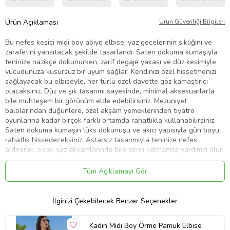
Ürün Açıklaması
Ürün Güvenliği Bilgileri
Bu nefes kesici midi boy abiye elbise, yaz gecelerinin şıklığını ve
zarafetini yansıtacak şekilde tasarlandı. Saten dokuma kumaşıyla
teninize nazikçe dokunurken, zarif degaje yakası ve düz kesimiyle
vücudunuza kusursuz bir uyum sağlar. Kendinizi özel hissetmenizi
sağlayacak bu elbiseyle, her türlü özel davette göz kamaştırıcı
olacaksınız. Düz ve şık tasarımı sayesinde, minimal aksesuarlarla
bile muhteşem bir görünüm elde edebilirsiniz. Mezuniyet
balolarından düğünlere, özel akşam yemeklerinden tiyatro
oyunlarına kadar birçok farklı ortamda rahatlıkla kullanabilirsiniz.
Saten dokuma kumaşın lüks dokunuşu ve akıcı yapısıyla gün boyu
rahatlık hissedeceksiniz. Astarsız tasarımıyla teninize nefes
aldırarak, sıcak yaz akşamlarında bile serin kalmanıza yardımcı olur.
Kolsuz tasarımıyla omuzlarınızı ve kollarınızı zarifçe sergilerken, midi
boy uzunluğu ile bacak boyunuzu da dengeli bir şekilde vurgular.
Tüm Açıklamayı Gör
Bu elbise, zamansız şıklığını ve kolay kombinlenebilirliğini öne
çıkaran bir seçenektir. Sadece birkaç aksesuarla mükemmel bir
gece görünümü yaratabilirsiniz. Elbisenin ölçüleri ve uyumu oldukça
İlginizi Çekebilecek Benzer Seçenekler
idealdir. Modelin ölçüleri: Boy: 177cm(510) Göğüs: 79cm(31in) Bel:
60cm(23in) Kalça: 89cm(35in). Mankenin üzerindeki ürün S368
Kadın Midi Boy Örme Pamuk Elbise
bedendir. Ürün ön boyu 130 cm'dir. Bu elbise, farklı vücut tiplerine