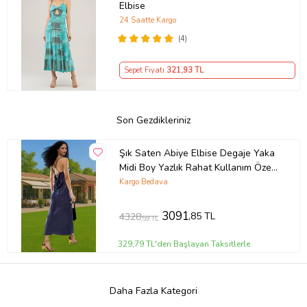
Elbise
24 Saatte Kargo
(4)
Sepet Fiyatı
321
,93 TL
Son Gezdikleriniz
Şık Saten Abiye Elbise Degaje Yaka
Midi Boy Yazlık Rahat Kullanım Özel
Tasarım Konforlu Kesim (Lacivert)
Kargo Bedava
3091
,85 TL
4328
,59 TL
329,79 TL'den Başlayan Taksitlerle
Daha Fazla Kategori