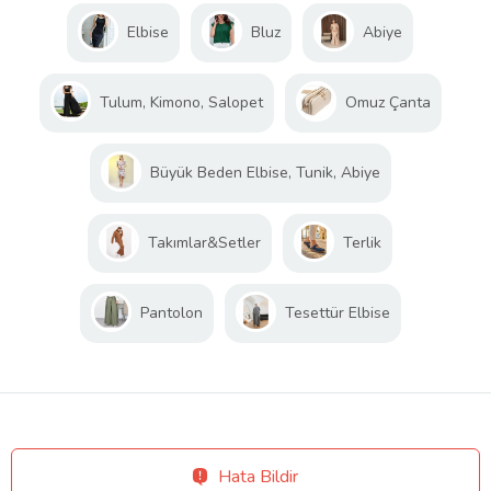
Elbise
Bluz
Abiye
Tulum, Kimono, Salopet
Omuz Çanta
Büyük Beden Elbise, Tunik, Abiye
Takımlar&Setler
Terlik
Pantolon
Tesettür Elbise
Hata Bildir