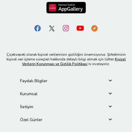
Çiçeksepeti olarak kişisel verilerinizin gizliliğini önemsiyoruz. Şirketimizin
kişisel veri işleme süreçleri hakkında detaylı bilgi almak için lütfen
Kişisel
Verilerin Korunması ve Gizlilik Politikası
’nı inceleyiniz.
Faydalı Bilgiler
Kurumsal
İletişim
Özel Günler