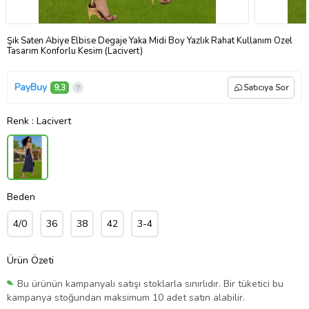
Şık Saten Abiye Elbise Degaje Yaka Midi Boy Yazlık Rahat Kullanım Özel
Tasarım Konforlu Kesim (Lacivert)
PayBuy
9,3
Satıcıya Sor
Renk
: Lacivert
Beden
4/0
36
38
42
3-4
Ürün Özeti
Bu ürünün kampanyalı satışı stoklarla sınırlıdır. Bir tüketici bu
kampanya stoğundan maksimum 10 adet satın alabilir.