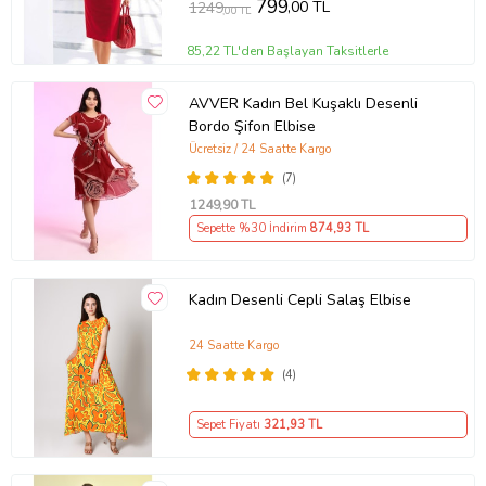
799
,00 TL
1249
,00 TL
85,22 TL'den Başlayan Taksitlerle
AVVER Kadın Bel Kuşaklı Desenli
Bordo Şifon Elbise
Ücretsiz / 24 Saatte Kargo
(7)
1249
,90 TL
Sepette %30 İndirim
874
,93 TL
Kadın Desenli Cepli Salaş Elbise
24 Saatte Kargo
(4)
Sepet Fiyatı
321
,93 TL