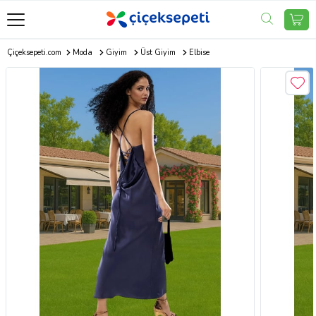
Çiçeksepeti.com
Moda
Giyim
Üst Giyim
Elbise