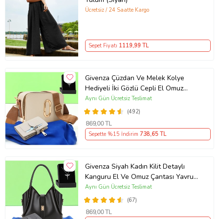
Ücretsiz / 24 Saatte Kargo
Sepet Fiyatı
1119
,99 TL
Givenza Çüzdan Ve Melek Kolye
Hediyeli İki Gözlü Cepli El Omuz
Çanta (Krem)
Aynı Gün Ücretsiz Teslimat
(492)
869
,00 TL
Sepette %15 İndirim
738
,65 TL
Givenza Siyah Kadın Kilit Detaylı
Kanguru El Ve Omuz Çantası Yavru
Çantalı Cüzdan Ve Kolye Hediyeli
Aynı Gün Ücretsiz Teslimat
(67)
869
,00 TL