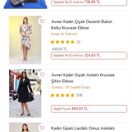
Sepette %15 İndirim
738
,65 TL
Avver Kadın Çiçek Desenli Balon
Kollu Kruvaze Elbise
Kargo ile Teslimat
(1)
449
,90 TL
Sepette %30 İndirim
314
,93 TL
Avver Kadın Siyah Astarlı Kruvaze
Şifon Elbise
Ücretsiz / 24 Saatte Kargo
(59)
Sepet Fiyatı
664
,93 TL
Kadın Gipeli Lastikli Omuz Askılıklı