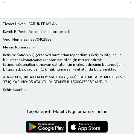
Ticaret Ünvanı: FARUK ERASLAN
Kayıtlı E-Posta Adresi:
[email protected]
Vergi Numarası: 3370402882
Mersis Numarası: -
İletişim: Satıcının Çiçeksepeti tarafından teyit edilmiş iletişim bilgileri ile
birlikte tacir/esnaf/sanatkar olan satıcılar için merkez adresi;
tacir/esnaf/sanatkar olmayan satıcılar için merkez adresinin bulunduğu il
bilgisi, ad, soyad ve T.C. kimlik numarası kayıt altında bulunmaktadır.
Adres: KÜÇÜKBAKKALKÖY MAH. KAYIŞDAĞI CAD. METAL IS MERKEZI NO:
37 İÇ KAPI NO: 35 ATAŞEHİR/ İSTANBUL 1500047296/341/TUR
Şehir: İstanbul
Çiçeksepeti Mobil Uygulamamızı İndirin