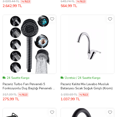
3.039,44 TL
649,74 TL
%13
%13
2.642,99 TL
564,99 TL
24 Saatte Kargo
Ücretsiz / 24 Saatte Kargo
Pazariz Turbo Fan Pervaneli 5
Pazariz Kalite Mix Lavabo Musluk
Fonksiyonlu Duş Başlığı Pervaneli El
Bataryası Sıcak Soğuk Girişli (Krom)
Duşu Siyah
317,39 TL
1.193,69 TL
%13
%13
275,99 TL
1.037,99 TL