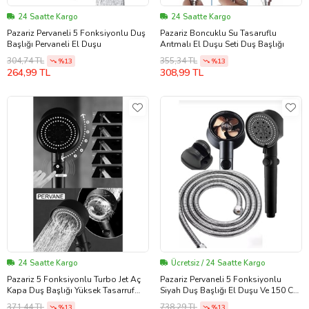
24 Saatte Kargo
24 Saatte Kargo
Pazariz Pervaneli 5 Fonksiyonlu Duş
Pazariz Boncuklu Su Tasaruflu
Başlığı Pervaneli El Duşu
Arıtmalı El Duşu Seti Duş Başlığı
304,74 TL
355,34 TL
%13
%13
264,99 TL
308,99 TL
24 Saatte Kargo
Ücretsiz / 24 Saatte Kargo
Pazariz 5 Fonksiyonlu Turbo Jet Aç
Pazariz Pervaneli 5 Fonksiyonlu
Kapa Duş Başlığı Yüksek Tasarruf
Siyah Duş Başlığı El Duşu Ve 150 Cm
Tazyik Siyah
Krom Hortum
371,44 TL
738,29 TL
%13
%13