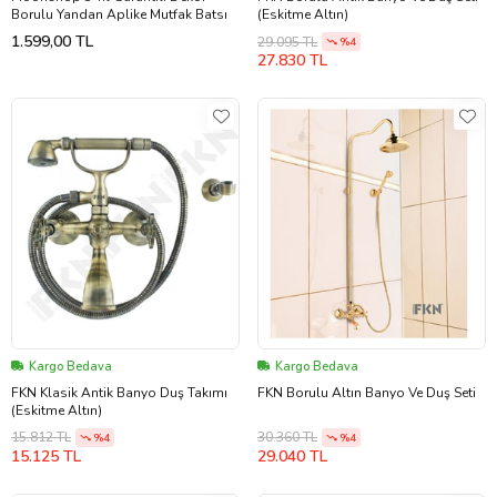
Borulu Yandan Aplike Mutfak Batsı
(Eskitme Altın)
1.599,00 TL
29.095 TL
%4
27.830 TL
Kargo Bedava
Kargo Bedava
FKN Klasik Antik Banyo Duş Takımı
FKN Borulu Altın Banyo Ve Duş Seti
(Eskitme Altın)
15.812 TL
30.360 TL
%4
%4
15.125 TL
29.040 TL