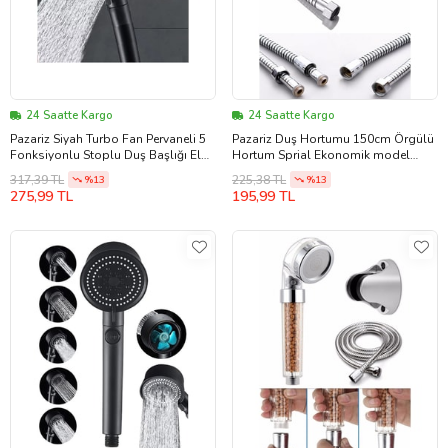
24 Saatte Kargo
24 Saatte Kargo
Pazariz Siyah Turbo Fan Pervaneli 5
Pazariz Duş Hortumu 150cm Örgülü
Fonksiyonlu Stoplu Duş Başlığı El
Hortum Sprial Ekonomik model
Duşu
(Krom)
317,39 TL
225,38 TL
%13
%13
275,99 TL
195,99 TL