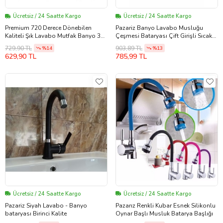
Ücretsiz / 24 Saatte Kargo
Ücretsiz / 24 Saatte Kargo
Premium 720 Derece Dönebilen
Pazariz Banyo Lavabo Musluğu
Kaliteli Şık Lavabo Mutfak Banyo 3
Çeşmesi Bataryası Çift Girişli Sıcak
Fonksiyonlu Metalik Musluk Başlığı
Soğuk. (Krom)
729,90 TL
903,89 TL
%14
%13
629,90 TL
785,99 TL
Ücretsiz / 24 Saatte Kargo
Ücretsiz / 24 Saatte Kargo
Pazariz Siyah Lavabo - Banyo
Pazarız Renkli Kubar Esnek Silikonlu
bataryası Birinci Kalite
Oynar Başlı Musluk Batarya Başlığı