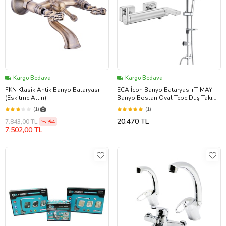
Kargo Bedava
Kargo Bedava
FKN Klasik Antik Banyo Bataryası
ECA İcon Banyo Bataryası+T-MAY
(Eskitme Altın)
Banyo Bostan Oval Tepe Duş Takımı
Seti Paslanmaz (Krom)
(1)
(1)
20.470 TL
7.843,00 TL
%4
7.502,00 TL