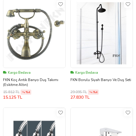
Kargo Bedava
Kargo Bedava
FKN Koç Antik Banyo Duş Takımı
FKN Borulu Siyah Banyo Ve Duş Seti
(Eskitme Altın)
15.812 TL
29.095 TL
%4
%4
15.125 TL
27.830 TL