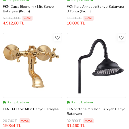
FKN Çapa Ekonomik Mix Banyo
FKN Kare Ankastre Banyo Bataryası
Bataryası (Krom)
3 Yönlü (Krom)
5.135,90 TL
11.385 TL
%4
%4
4.912,60 TL
10.890 TL
Kargo Bedava
Kargo Bedava
FKN LPD Koç Altın Banyo Bataryası
FKN Victoria Mix Borulu Siyah Banyo
Bataryası
20.746 TL
32.890 TL
%4
%4
19.844 TL
31.460 TL