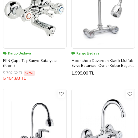
Kargo Bedava
Kargo Bedava
FKN Çapa Taç Banyo Bataryası
Moonshop Duvardan Klasik Mutfak
(Krom)
Eviye Bataryası Oynar Kobar Başlıklı
2 Yıl Garantili
1.999,00 TL
5.702,62 TL
%4
5.454,68 TL