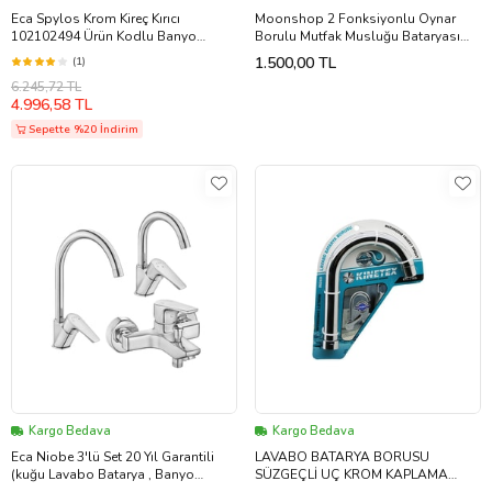
Eca Spylos Krom Kireç Kırıcı
Moonshop 2 Fonksiyonlu Oynar
102102494 Ürün Kodlu Banyo
Borulu Mutfak Musluğu Bataryası
Bataryası
Çeşmesi
1.500,00 TL
(1)
6.245,72 TL
4.996,58 TL
Sepette %20 İndirim
Kargo Bedava
Kargo Bedava
Eca Niobe 3'lü Set 20 Yıl Garantili
LAVABO BATARYA BORUSU
(kuğu Lavabo Batarya , Banyo
SÜZGEÇLİ UÇ KROM KAPLAMA