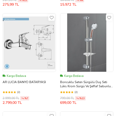
317,39 TL
16.698 TL
%13
%4
275,99 TL
15.972 TL
Kargo Bedava
Kargo Bedava
AR LUCIA BANYO BATARYASI
Boncuklu Saten Sürgülü Duş Seti
Lüks Krom Sürgü Ve Şeffaf Sabunluk
Örgülü Hortum Duş Seti
(2)
(2)
2.999,00 TL
799,00 TL
%7
%13
2.799,00 TL
699,00 TL