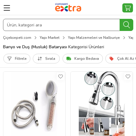
Çiçeksepeti.com
Yapı Market
Yapı Malzemeleri ve Nalburiye
Yapı
Banyo ve Duş (Musluk) Bataryası
Kategorisi Ürünleri
Filtrele
Sırala
Kargo Bedava
Çok Al Az