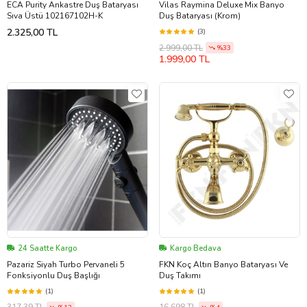
ECA Purity Ankastre Duş Bataryası
Vilas Raymina Deluxe Mix Banyo
Sıva Üstü 102167102H-K
Duş Bataryası (Krom)
2.325,00 TL
(3)
2.999,00 TL
%33
1.999,00 TL
24 Saatte Kargo
Kargo Bedava
Pazariz Siyah Turbo Pervaneli 5
FKN Koç Altın Banyo Bataryası Ve
Fonksiyonlu Duş Başlığı
Duş Takımı
(1)
(1)