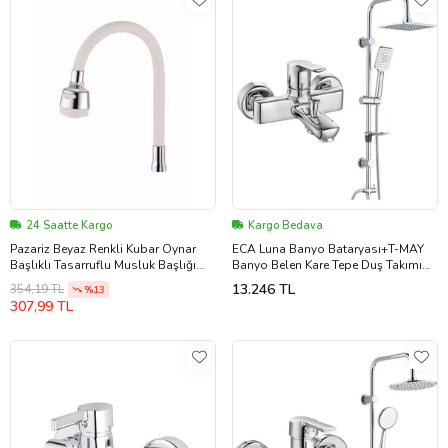
24 Saatte Kargo
Kargo Bedava
Pazariz Beyaz Renkli Kubar Oynar
ECA Luna Banyo Bataryası+T-MAY
Başlıklı Tasarruflu Musluk Başlığı
Banyo Belen Kare Tepe Duş Takımı
(Krom)
Seti Paslanmaz K (Krom)
13.246 TL
354,19 TL
%13
307,99 TL