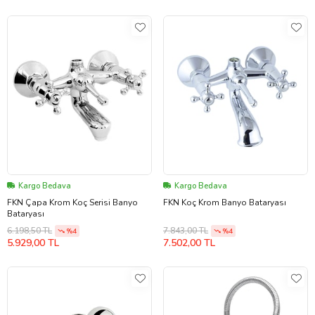
Kargo Bedava
Kargo Bedava
FKN Çapa Krom Koç Serisi Banyo
FKN Koç Krom Banyo Bataryası
Bataryası
6.198,50 TL
7.843,00 TL
%4
%4
5.929,00 TL
7.502,00 TL