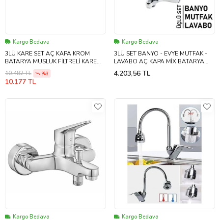
Kargo Bedava
Kargo Bedava
3LÜ KARE SET AÇ KAPA KROM
3LÜ SET BANYO - EVYE MUTFAK -
BATARYA MUSLUK FİLTRELİ KARE
LAVABO AÇ KAPA MİX BATARYA
BANYO+KARE EVYE MUTFAK+KARE
MUSLUK (5343)
4.203,56 TL
10.482 TL
%3
LAVABO (5343)
10.177 TL
Kargo Bedava
Kargo Bedava