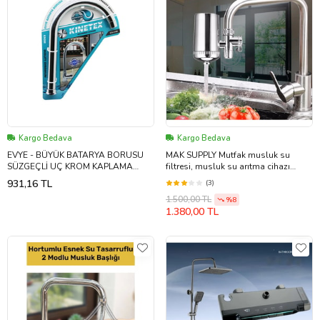
Kargo Bedava
Kargo Bedava
EVYE - BÜYÜK BATARYA BORUSU
MAK SUPPLY Mutfak musluk su
SÜZGEÇLİ UÇ KROM KAPLAMA
filtresi, musluk su arıtma cihazı
(5343)
(Krom)
931,16 TL
(3)
1.500,00 TL
%8
1.380,00 TL