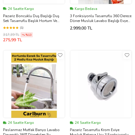
24 Saatte Kargo
Kargo Bedava
Pazariz Boncuklu Duş Başlığı Duş
3 Fonksiyonlu Tasarruflu 360 Derece
Seti Tasarruflu Başlık Hortum Ve
Döner Musluk Lavabo Başlığı Evye
Askı Aparatı
Mutfak Bataryası Musluk Başlığı
2.999,00 TL
(1)
317,39 TL
%13
275,99 TL
24 Saatte Kargo
24 Saatte Kargo
Paslanmaz Mutfak Banyo Lavabo
Pazariz Tasarruflu Krom Eviye
Dayanıklı 360° Dönebilen Su
Musluk Batarya Ucu 3 Fonksiyonlu