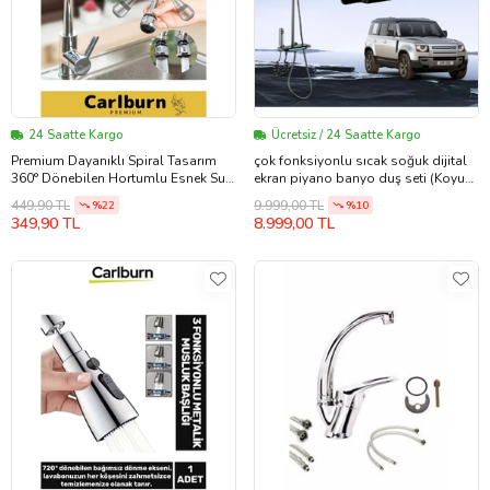
24 Saatte Kargo
Ücretsiz / 24 Saatte Kargo
Premium Dayanıklı Spiral Tasarım
çok fonksiyonlu sıcak soğuk dijital
360° Dönebilen Hortumlu Esnek Su
ekran piyano banyo duş seti (Koyu
Tasarruflu 2 Modlu Musluk Başlığı
Füme)
449,90 TL
9.999,00 TL
%22
%10
349,90 TL
8.999,00 TL