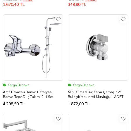
Ucu
1.670,40 TL
349,90 TL
Kargo Bedava
Kargo Bedava
Arçe Beyazsu Banyo Bataryası
Mini Küresel Aç Kapa Çamaşır Ve
Banyo Tepe Duş Takımı 2 Li Set
Bulaşık Makinesi Musluğu 1 ADET
4.298,50 TL
1.872,00 TL