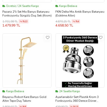
Ücretsiz / 24 Saatte Kargo
Kargo Bedava
Pazariz 2'li Set Mix Banyo Bataryası
FKN Delta Mix Antik Banyo Bataryası
Fonksiyonlu Sürgülü Duş Seti (Krom)
(Eskitme Altın)
1.701,98 TL
4.870,25 TL
%13
%4
1.479,99 TL
4.658,50 TL
Kargo Bedava
24 Saatte Kargo
Beyazsu Robot Kare Banyo Gold
Ayarlanabilir Sert Plastik Krom 3
Altın Tepe Duş Takımı
Fonksiyonlu 360 Derece Döner
Tasarruflu Lavabo Başlığı Musluk
1.809,60 TL
429,90 TL
%8
%19