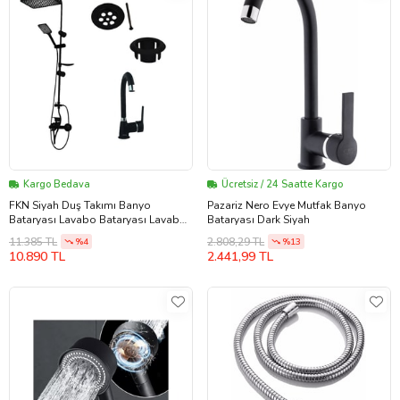
Kargo Bedava
Ücretsiz / 24 Saatte Kargo
FKN Siyah Duş Takımı Banyo
Pazariz Nero Evye Mutfak Banyo
Bataryası Lavabo Bataryası Lavabo
Bataryası Dark Siyah
Yüzüğü ve Lavabo Süzgeci
11.385 TL
2.808,29 TL
%4
%13
10.890 TL
2.441,99 TL