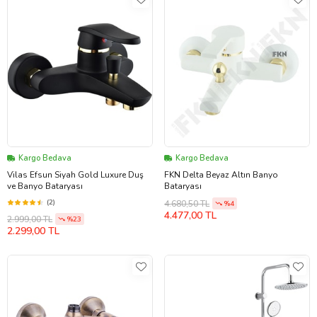
Kargo Bedava
Kargo Bedava
Vilas Efsun Siyah Gold Luxure Duş
FKN Delta Beyaz Altın Banyo
ve Banyo Bataryası
Bataryası
(2)
4.680,50 TL
%4
4.477,00 TL
2.999,00 TL
%23
2.299,00 TL