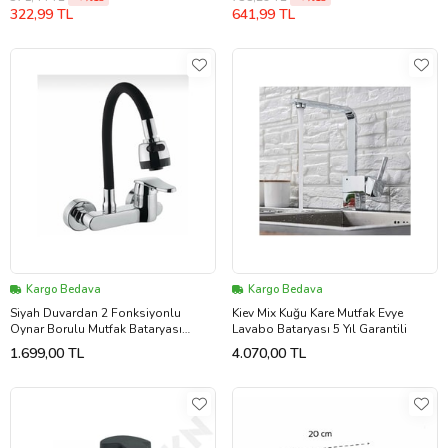
322,99 TL
641,99 TL
Kargo Bedava
Kargo Bedava
Siyah Duvardan 2 Fonksiyonlu
Kiev Mix Kuğu Kare Mutfak Evye
Oynar Borulu Mutfak Bataryası
Lavabo Bataryası 5 Yıl Garantili
Çeşmesi Musluğu
1.699,00 TL
4.070,00 TL