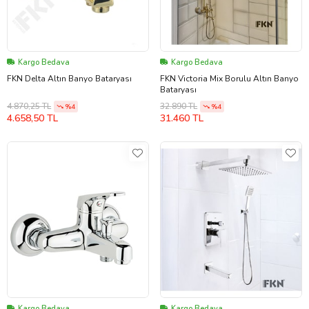
Kargo Bedava
Kargo Bedava
FKN Delta Altın Banyo Bataryası
FKN Victoria Mix Borulu Altın Banyo
Bataryası
4.870,25 TL
32.890 TL
%4
%4
4.658,50 TL
31.460 TL
Kargo Bedava
Kargo Bedava