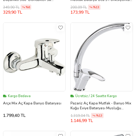
Tasarruflu 2 Modlu Kısa Musluk
Musluk Başlığı
349,90 TL
200,09 TL
%6
%13
Başlığı
329,90 TL
173,99 TL
Kargo Bedava
Ücretsiz / 24 Saatte Kargo
Arçe Mix Aç Kapa Banyo Bataryası
Pazariz Aç Kapa Mutfak - Banyo Mix
Kuğu Eviye Bataryası Musluğu
(Bronz)
1.799,40 TL
1.319,04 TL
%13
1.146,99 TL