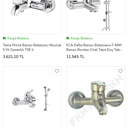
Kargo Bedava
Kargo Bedava
Tema Prima Banyo Bataryası Musluk
ECA Delta Banyo Bataryası+T-MAY
5 Yıl Garantili TSE li
Banyo Bostan Oval Tepe Duş Takımı
Seti Paslanmaz (Krom)
3.621,10 TL
11.545 TL