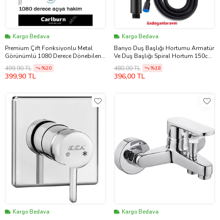
Kargo Bedava
Kargo Bedava
Premium Çift Fonksiyonlu Metal
Banyo Duş Başlığı Hortumu Armatür
Görünümlü 1080 Derece Dönebilen
Ve Duş Başlığı Spiral Hortum 150cm
Akrobat Musluk Ucu Başlığı
SET
499,90 TL
480,00 TL
%20
%18
399,90 TL
396,00 TL
Kargo Bedava
Kargo Bedava