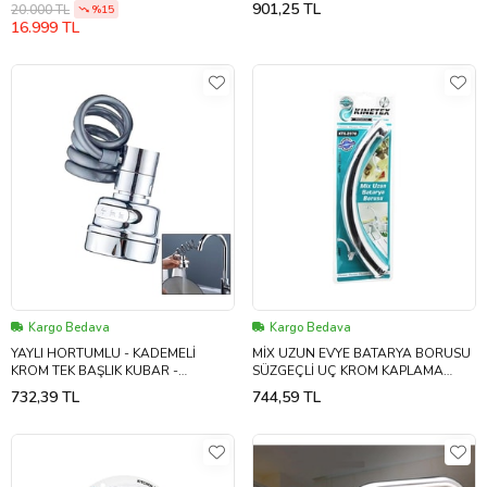
Batarya , Mutfak Evye Batarya)
(5343)
901,25 TL
20.000 TL
%15
16.999 TL
Kargo Bedava
Kargo Bedava
YAYLI HORTUMLU - KADEMELİ
MİX UZUN EVYE BATARYA BORUSU
KROM TEK BAŞLIK KUBAR -
SÜZGEÇLİ UÇ KROM KAPLAMA
BATARYA UCU (5343)
(5343)
732,39 TL
744,59 TL