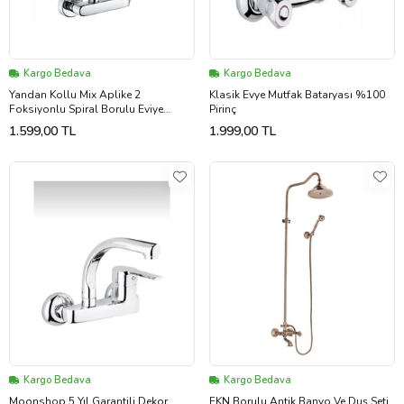
Kargo Bedava
Kargo Bedava
Yandan Kollu Mix Aplike 2
Klasik Evye Mutfak Bataryası %100
Foksiyonlu Spiral Borulu Eviye
Pirinç
Bataryası
1.599,00 TL
1.999,00 TL
Kargo Bedava
Kargo Bedava
Moonshop 5 Yıl Garantili Dekor
FKN Borulu Antik Banyo Ve Duş Seti