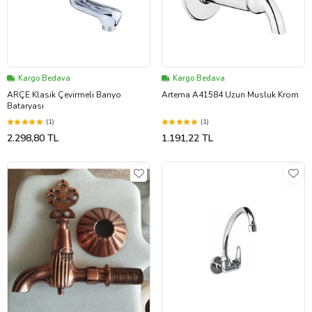
Kargo Bedava
Kargo Bedava
ARÇE Klasik Çevirmeli Banyo
Artema A41584 Uzun Musluk Krom
Bataryası
(1)
(1)
2.298,80 TL
1.191,22 TL