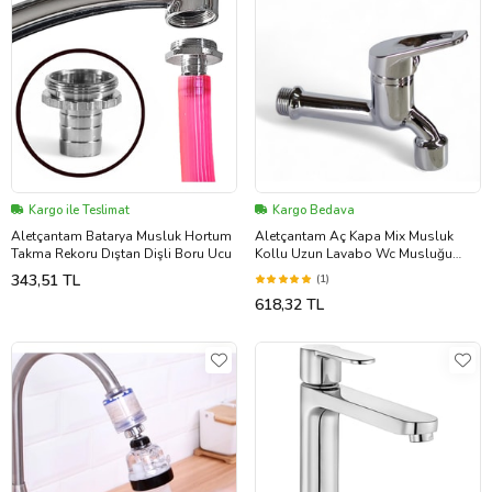
Kargo ile Teslimat
Kargo Bedava
Aletçantam Batarya Musluk Hortum
Aletçantam Aç Kapa Mix Musluk
Takma Rekoru Dıştan Dişli Boru Ucu
Kollu Uzun Lavabo Wc Musluğu
(Pirinç Gövde)
343,51 TL
(1)
618,32 TL