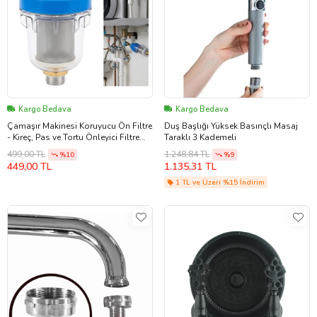
Kargo Bedava
Kargo Bedava
Çamaşır Makinesi Koruyucu Ön Filtre
Duş Başlığı Yüksek Basınçlı Masaj
- Kireç, Pas ve Tortu Önleyici Filtre
Taraklı 3 Kademeli
(Mavi)
499,00 TL
1.248,84 TL
%10
%9
449,00 TL
1.135,31 TL
1 TL ve Üzeri %15 İndirim