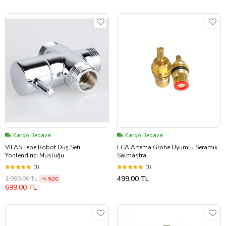
Kargo Bedava
Kargo Bedava
VİLAS Tepe Robot Duş Seti
ECA Artema Grohe Uyumlu Seramik
Yönlendirici Musluğu
Salmastra
(1)
(1)
499,00 TL
1.000,00 TL
%30
699,00 TL