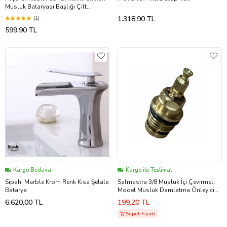
Musluk Bataryası Başlığı Çift
Fonksiyonlu Kırmızı(Batarya Hariçtir)
1.318,90 TL
(1)
599,90 TL
Kargo Bedava
Kargo ile Teslimat
Sipahi Marble Krom Renk Kısa Şelale
Salmastra 3/8 Musluk İçi Çevirmeli
Batarya
Model Musluk Damlatma Önleyici
Yedek Parça 1 Adet
6.620,00 TL
199,20 TL
Sepet Fiyatı