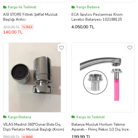
Kargo ile Teslimat
Kargo Bedava
ASİ STORE Filtreli Şeffaf Musluk
ECA Spylos Paslanmaz Krom
Başlığı Arıtıcı
Lavabo Bataryası 102188125
4.050,00 TL
159,00 TL
%12
140,00 TL
Kargo Bedava
Kargo ile Teslimat
VİLAS Madrid 360°Oynar Bide Dış
Batarya Musluk Hortum Takma
Dişli Perlatör Musluk Başlığı (Krom)
Aparatı – Pirinç Rekor 1/2 Dış İnce
Dişli Hortum Bağlantı Parçası
199,99 TL
999,00 TL
%50