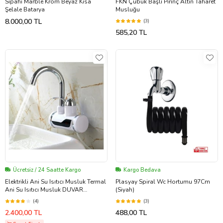
Sipahi Marble Krom Beyaz Kısa
FKN Çubuk Başlı Pirinç Altın Taharet
Şelale Batarya
Musluğu
8.000,00 TL
(3)
585,20 TL
Ücretsiz / 24 Saatte Kargo
Kargo Bedava
Elektrikli Ani Su Isıtıcı Musluk Termal
Plasyay Spiral Wc Hortumu 97Cm
Ani Su Isıtıcı Musluk DUVAR
(Siyah)
GİRİŞ.ÇELİK SİPREL BAŞLIK HEDİYE
(4)
(3)
2.400,00 TL
488,00 TL