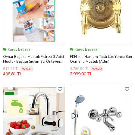
Kargo Bedava
Kargo Bedava
Oynar Başlıklı Musluk Filtresi 3 Adet
FKN İkili Hamam Taslı Lüx Yonca Sarı
Musluk Başlıgı Sıçramayı Önleyen
Osmanlı Musluk (Altın)
Pervaneli Tasaruflu Batarya Ucu
612,26 TL
3.760,50 TL
%33
%20
Mutfak Banyo
408,81 TL
2.999,00 TL