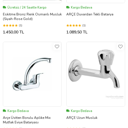
Ücretsiz / 24 Saatte Kargo
Kargo Bedava
Eskitme Bronz Renk Osmanlı Musluk
ARÇE Duvardan Tekli Batarya
(Siyah-Rose Gold)
(1)
(1)
1.450,00 TL
1.089,50 TL
Kargo Bedava
Kargo Bedava
Arçe Üstten Borulu Aplike Mix
ARÇE Uzun Musluk
Mutfak Eviye Bataryası