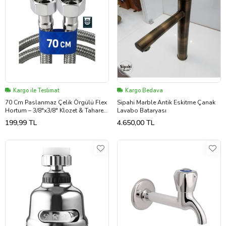
Kargo ile Teslimat
Kargo Bedava
70 Cm Paslanmaz Çelik Örgülü Flex
Sipahi Marble Antik Eskitme Çanak
Hortum – 3/8"x3/8" Klozet & Taharet
Lavabo Bataryası
Musluğu Bağlantı Hortumu
199,99 TL
4.650,00 TL