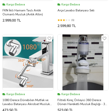
Kargo Bedava
Kargo Bedava
FKN İkili Hamam Taslı Antik
Arçe Lavabo Bataryası Seti
Osmanlı Musluk (Antik Altın)
2.999,00 TL
(1)
2.599,80 TL
Kargo Bedava
Kargo Bedava
1080 Derece Dönebilen Mutfak ve
Filtreli Kireç Önleyici 360 Derece
Lavabo Bataryası Akrobat Musluk
Dönen Hareketli Musluk Başlığı - 3
Ucu (5343)
Fonksiyonlu - Krem (74)
473,50 TL
523,00 TL