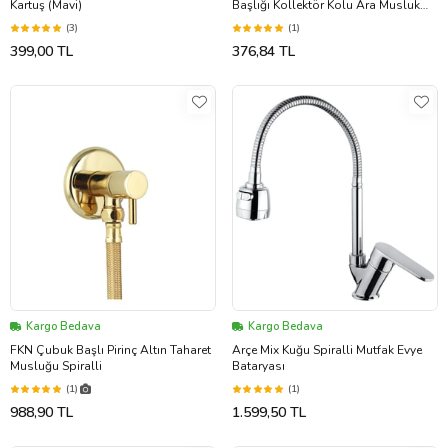
Kartuş (Mavi)
Başlığı Kollektör Kolu Ara Musluk
Kelebek Başı -10 Adet
(3)
(1)
399,00 TL
376,84 TL
Kargo Bedava
Kargo Bedava
FKN Çubuk Başlı Pirinç Altın Taharet
Arçe Mix Kuğu Spiralli Mutfak Evye
Musluğu Spiralli
Bataryası
(1)
(1)
988,90 TL
1.599,50 TL