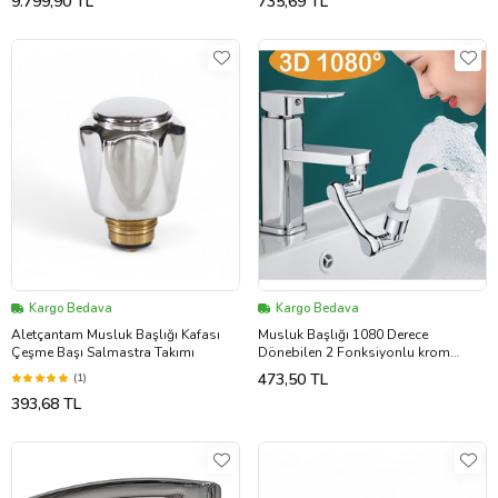
9.799,90 TL
735,69 TL
Kargo Bedava
Kargo Bedava
Aletçantam Musluk Başlığı Kafası
Musluk Başlığı 1080 Derece
Çeşme Başı Salmastra Takımı
Dönebilen 2 Fonksiyonlu krom
kaplama Musluk Ucu Filtresi (5343)
473,50 TL
(1)
393,68 TL