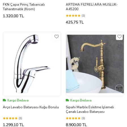
FKN Çapa Pirinç Tabancalı
ARTEMA FİLTRELİ ARA MUSLUK-
Taharetmatik (Krom)
A45200
1.320,00 TL
(1)
425,75 TL
Kargo Bedava
Kargo Bedava
Arçe Lavabo Bataryası Kuğu Borulu
Sipahi Marble Eskitme İşlemeli
Çanak Lavabo Bataryası
(1)
(1)
1.299,10 TL
8.900,00 TL