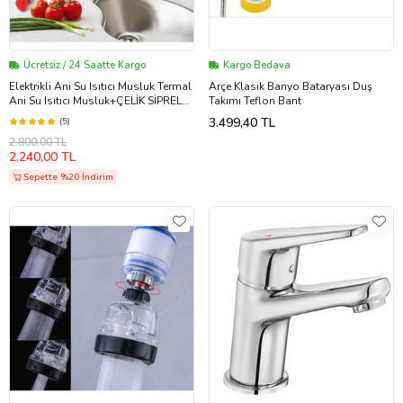
Ücretsiz / 24 Saatte Kargo
Kargo Bedava
Elektrikli Ani Su Isıtıcı Musluk Termal
Arçe Klasik Banyo Bataryası Duş
Ani Su Isıtıcı Musluk+ÇELİK SİPREL
Takımı Teflon Bant
BAŞLIK HEDİYELİ.(LAVOBA)
3.499,40 TL
(5)
2.800,00 TL
2.240,00 TL
Sepette %20 İndirim