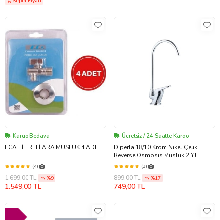
Sepet Fiyatı
Kargo Bedava
Ücretsiz / 24 Saatte Kargo
ECA FİLTRELİ ARA MUSLUK 4 ADET
Diperla 18/10 Krom Nikel Çelik
Reverse Osmosis Musluk 2 Yıl
Değişim Garantili Yüksek Kalite RO
(4)
(3)
Batarya
1.699,00 TL
899,00 TL
%9
%17
1.549,00 TL
749,00 TL