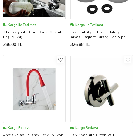
Kargo ile Teslimat
Kargo ile Teslimat
3 Fonksiyonlu Krom Oynar Musluk
Eksantrik Ayna Takımı Batarya
Başlığı (74)
Arkası Bağlantı Dirseği Eğri Nipel
Eksantiriği 3/4-1/2
285,00 TL
326,88 TL
Kargo Bedava
Kargo Bedava
Arçe Kıvrılabilir Esnek Renkli Silikon
FKN Siyah Yıldız Stop Valf