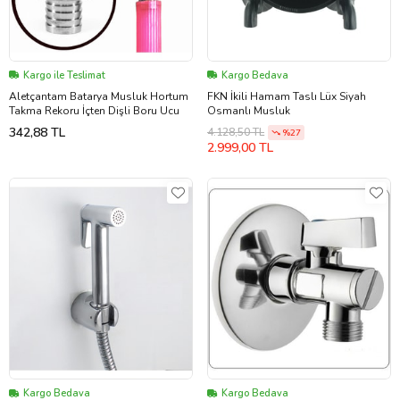
Kargo ile Teslimat
Kargo Bedava
Aletçantam Batarya Musluk Hortum
FKN İkili Hamam Taslı Lüx Siyah
Takma Rekoru İçten Dişli Boru Ucu
Osmanlı Musluk
342,88 TL
4.128,50 TL
%27
2.999,00 TL
Kargo Bedava
Kargo Bedava