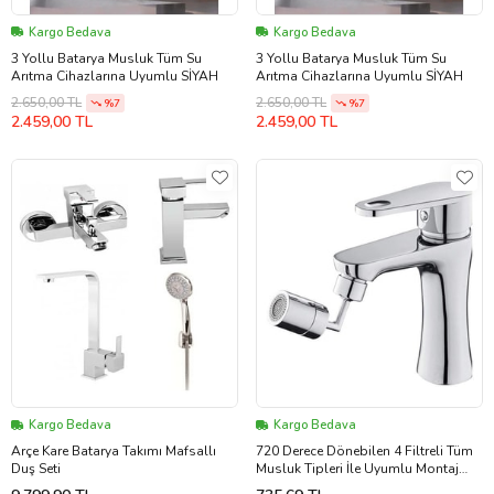
Kargo Bedava
Kargo Bedava
3 Yollu Batarya Musluk Tüm Su
3 Yollu Batarya Musluk Tüm Su
Arıtma Cihazlarına Uyumlu SİYAH
Arıtma Cihazlarına Uyumlu SİYAH
2.650,00 TL
2.650,00 TL
%7
%7
2.459,00 TL
2.459,00 TL
Kargo Bedava
Kargo Bedava
Arçe Kare Batarya Takımı Mafsallı
720 Derece Dönebilen 4 Filtreli Tüm
Duş Seti
Musluk Tipleri İle Uyumlu Montaj
Aparatlı Musluk Başlık (5343)