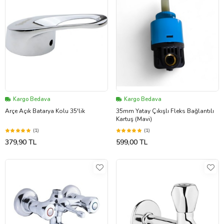
Kargo Bedava
Kargo Bedava
Arçe Açık Batarya Kolu 35'lik
35mm Yatay Çıkışlı Fleks Bağlantılı
Kartuş (Mavi)
(1)
(1)
379,90 TL
599,00 TL