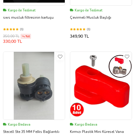
Kargo ile Teslimat
Kargo ile Teslimat
sws musluk filtresinin kartuşu
Çevirmeli Musluk Başlığı
(1)
(1)
349,90 TL
350,00 TL
%6
330,00 TL
Kargo Bedava
Kargo Bedava
Stecell Ste 35 MM Felks Bağlantılı
Kırmızı Plastik Mini Küresel Vana