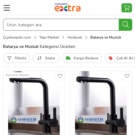
Çiçeksepeti.com
Yapı Market
Hırdavat
Batarya ve Musluk
Batarya ve Musluk
Kategorisi Ürünleri
Filtrele
Sırala
Kargo Bedava
Çok Al Az
Satıcının Seçimi