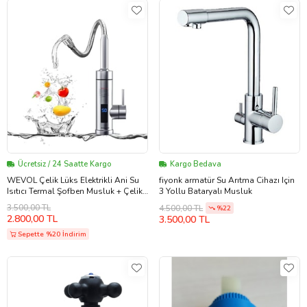
Ücretsiz / 24 Saatte Kargo
Kargo Bedava
WEVOL Çelik Lüks Elektrikli Ani Su
fiyonk armatür Su Arıtma Cihazı Için
Isıtıcı Termal Şofben Musluk + Çelik
3 Yollu Bataryalı Musluk
Siprel Başlık Hediyeli.
3.500,00 TL
4.500,00 TL
%22
2.800,00 TL
3.500,00 TL
Sepette %20 İndirim