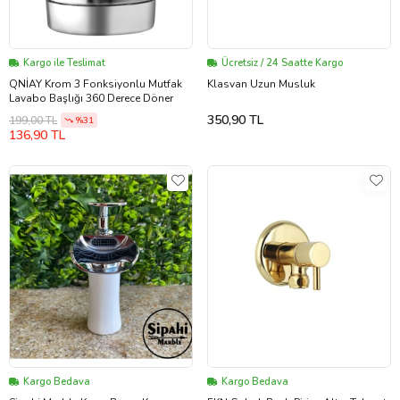
Kargo ile Teslimat
Ücretsiz / 24 Saatte Kargo
QNİAY Krom 3 Fonksiyonlu Mutfak
Klasvan Uzun Musluk
Lavabo Başlığı 360 Derece Döner
350,90 TL
199,00 TL
%31
136,90 TL
Kargo Bedava
Kargo Bedava