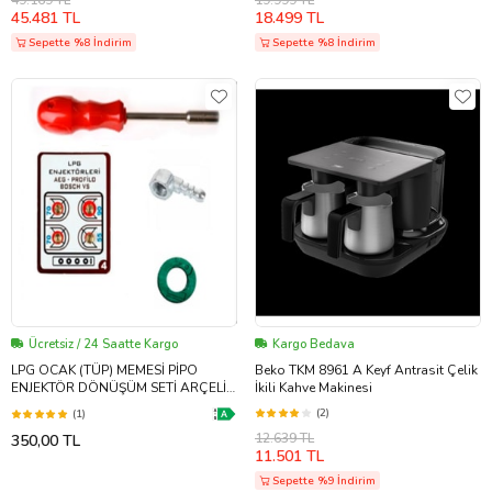
49.169 TL
19.999 TL
45.481 TL
18.499 TL
Sepette %8 İndirim
Sepette %8 İndirim
Ücretsiz / 24 Saatte Kargo
Kargo Bedava
LPG OCAK (TÜP) MEMESİ PİPO
Beko TKM 8961 A Keyf Antrasit Çelik
ENJEKTÖR DÖNÜŞÜM SETİ ARÇELİK
İkili Kahve Makinesi
BOSCH SİEMENS KUMTEL VB.
(2)
(1)
12.639 TL
350,00 TL
11.501 TL
Sepette %9 İndirim