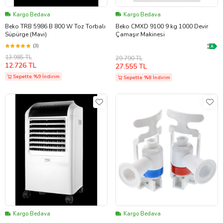
Kargo Bedava
Kargo Bedava
Beko TRB 5986 B 800 W Toz Torbalı
Beko CMXD 9100 9 kg 1000 Devir
Süpürge (Mavi)
Çamaşır Makinesi
(3)
13.985 TL
29.790 TL
12.726 TL
27.555 TL
Sepette %9 İndirim
Sepette %8 İndirim
Kargo Bedava
Kargo Bedava