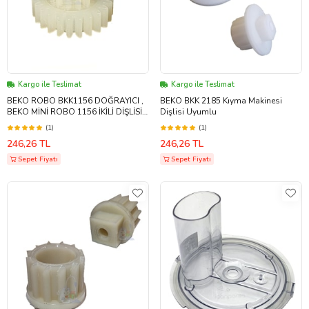
Kargo ile Teslimat
Kargo ile Teslimat
BEKO ROBO BKK1156 DOĞRAYICI ,
BEKO BKK 2185 Kıyma Makinesi
BEKO MİNİ ROBO 1156 İKİLİ DİŞLİSİ
Dişlisi Uyumlu
Uyumlu
(1)
(1)
246,26 TL
246,26 TL
Sepet Fiyatı
Sepet Fiyatı