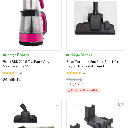
Kargo Bedava
Kargo Bedava
Beko BKK 2116 Tea Party Çay
Beko Torbasız Süpürge Emici Yer
Makinesi FUŞYA
Başlığı Bks 5564 Uyumlu
(1)
(1)
24.566 TL
443,90 TL
381,75 TL
Sepette %14 İndirim