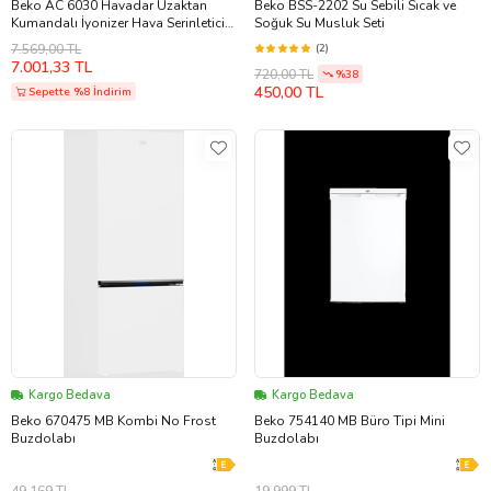
Beko AC 6030 Havadar Uzaktan
Beko BSS-2202 Su Sebili Sıcak ve
Kumandalı İyonizer Hava Serinletici
Soğuk Su Musluk Seti
(Beyaz)
7.569,00 TL
(2)
7.001,33 TL
720,00 TL
%38
450,00 TL
Sepette %8 İndirim
Kargo Bedava
Kargo Bedava
Beko 670475 MB Kombi No Frost
Beko 754140 MB Büro Tipi Mini
Buzdolabı
Buzdolabı