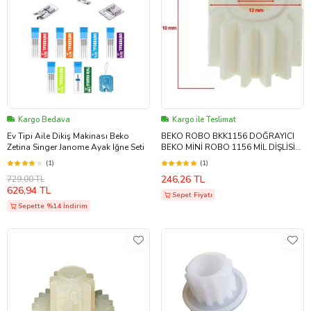
Kargo Bedava
Kargo ile Teslimat
Ev Tipi Aile Dikiş Makinası Beko
BEKO ROBO BKK1156 DOĞRAYICI
Zetina Singer Janome Ayak Iğne Seti
BEKO MİNİ ROBO 1156 MİL DİŞLİSİ
Uyumlu
(1)
(1)
246,26 TL
729,00 TL
626,94 TL
Sepet Fiyatı
Sepette %14 İndirim