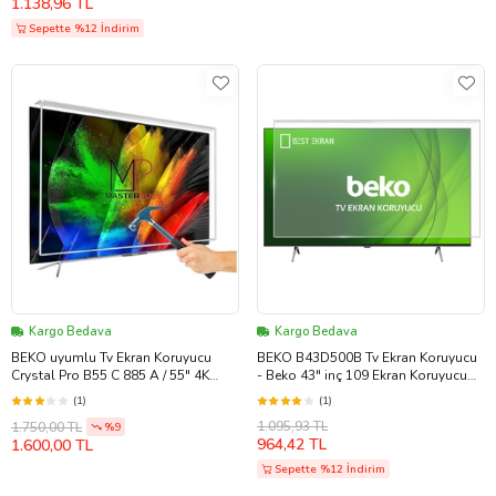
1.138,96 TL
Sepette %12 İndirim
Kargo Bedava
Kargo Bedava
BEKO uyumlu Tv Ekran Koruyucu
BEKO B43D500B Tv Ekran Koruyucu
Crystal Pro B55 C 885 A / 55" 4K
- Beko 43" inç 109 Ekran Koruyucu
Smart
B43 D 500 B
(1)
(1)
1.095,93 TL
1.750,00 TL
%9
964,42 TL
1.600,00 TL
Sepette %12 İndirim