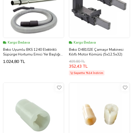
Kargo Bedava
Kargo Bedava
Beko Uyumlu BKS 1240 Elektrikli
Beko D48102E Çamaşır Makinesi
Süpürge Hortumu Emici Yer Başlığı
Kılıflı Motor Kömürü (5x12.5x32)
Teleskopik Boru
1.024,80 TL
409,80 TL
352,43 TL
Sepette %14 İndirim