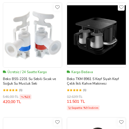
Ücretsiz / 24 Saatte Kargo
Kargo Bedava
Beko BSS-2201 Su Sebili Sıcak ve
Beko TKM 8961 S Keyf Siyah Keyf
Soğuk Su Musluk Seti
Çelik İkili Kahve Makinesi
(1)
(1)
12.639 TL
546,00 TL
%23
11.501 TL
420,00 TL
Sepette %9 İndirim