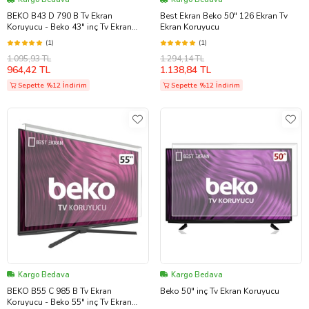
BEKO B43 D 790 B Tv Ekran
Best Ekran Beko 50" 126 Ekran Tv
Koruyucu - Beko 43" inç Tv Ekran
Ekran Koruyucu
Koruyucu B43D790B
(1)
(1)
1.095,93 TL
1.294,14 TL
964,42 TL
1.138,84 TL
Sepette %12 İndirim
Sepette %12 İndirim
Kargo Bedava
Kargo Bedava
BEKO B55 C 985 B Tv Ekran
Beko 50" inç Tv Ekran Koruyucu
Koruyucu - Beko 55" inç Tv Ekran