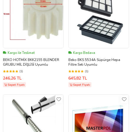
Kargo ile Teslimat
Kargo Bedava
BEKO HOTMİX BKK2155 BLENDER
Beko BKS 5534A Süpürge Hepa
GRUBU MİL DİŞLİSİ Uyumlu
Filtre Seti Uyumlu
(1)
(1)
246,26 TL
645,82 TL
Sepet Fiyatı
Sepet Fiyatı