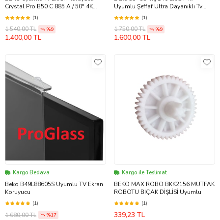
Crystal Pro B50 C 885 A / 50" 4K
Uyumlu Şeffaf Ultra Dayanıklı Tv
Smart
Ekran KORUYUCU
(1)
(1)
1.540,00 TL
1.750,00 TL
%9
%9
1.400,00 TL
1.600,00 TL
Kargo Bedava
Kargo ile Teslimat
Beko B49L88605S Uyumlu TV Ekran
BEKO MAX ROBO BKK2156 MUTFAK
Koruyucu
ROBOTU BIÇAK DİŞLİSİ Uyumlu
(1)
(1)
339,23 TL
1.680,00 TL
%17