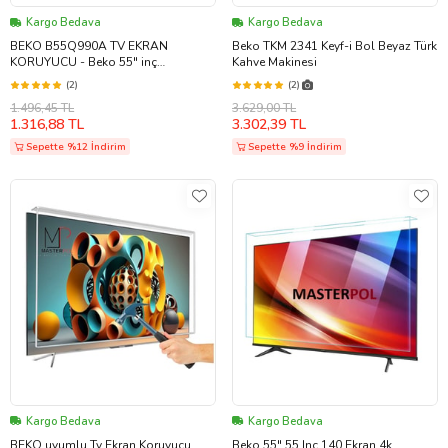
Kargo Bedava
Kargo Bedava
BEKO B55Q990A TV EKRAN
Beko TKM 2341 Keyf-i Bol Beyaz Türk
KORUYUCU - Beko 55" inç
Kahve Makinesi
IMPERIUM 9 QLED SERİSİ Ekran
(2)
(2)
Koruyucu B55 Q 990 A
1.496,45 TL
3.629,00 TL
1.316,88 TL
3.302,39 TL
Sepette %12 İndirim
Sepette %9 İndirim
Kargo Bedava
Kargo Bedava
BEKO uyumlu Tv Ekran Koruyucu
Beko 55" 55 Inç 140 Ekran 4k