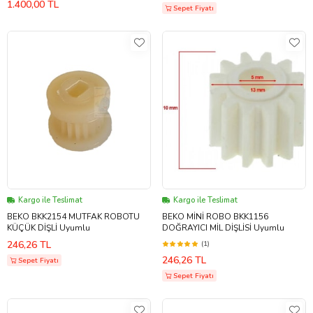
1.400,00 TL
Sepet Fiyatı
Kargo ile Teslimat
Kargo ile Teslimat
BEKO BKK2154 MUTFAK ROBOTU
BEKO MİNİ ROBO BKK1156
KÜÇÜK DİŞLİ Uyumlu
DOĞRAYICI MİL DİŞLİSİ Uyumlu
246,26 TL
(1)
246,26 TL
Sepet Fiyatı
Sepet Fiyatı