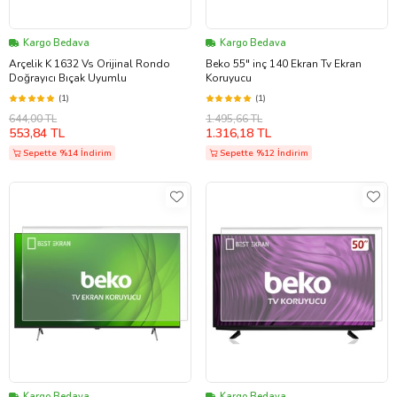
Kargo Bedava
Kargo Bedava
Arçelik K 1632 Vs Orijinal Rondo
Beko 55" inç 140 Ekran Tv Ekran
Doğrayıcı Bıçak Uyumlu
Koruyucu
(1)
(1)
644,00 TL
1.495,66 TL
553,84 TL
1.316,18 TL
Sepette %14 İndirim
Sepette %12 İndirim
Kargo Bedava
Kargo Bedava