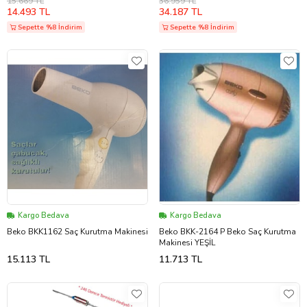
15.669 TL
36.959 TL
14.493 TL
34.187 TL
Sepette %8 İndirim
Sepette %8 İndirim
Kargo Bedava
Kargo Bedava
Beko BKK1162 Saç Kurutma Makinesi
Beko BKK-2164 P Beko Saç Kurutma
Makinesi YEŞİL
15.113 TL
11.713 TL