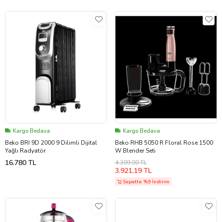
Kargo Bedava
Kargo Bedava
Beko BRI 9D 2000 9 Dilimli Dijital
Beko RHB 5050 R Floral Rose 1500
Yağlı Radyatör
W Blender Seti
16.780 TL
4.309,00 TL
3.921,19 TL
Sepette %9 İndirim