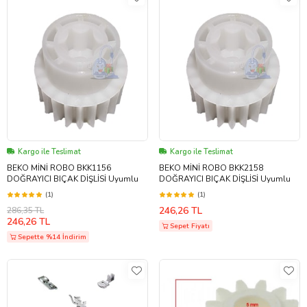
Kargo ile Teslimat
Kargo ile Teslimat
BEKO MİNİ ROBO BKK1156
BEKO MİNİ ROBO BKK2158
DOĞRAYICI BIÇAK DİŞLİSİ Uyumlu
DOĞRAYICI BIÇAK DİŞLİSİ Uyumlu
(1)
(1)
246,26 TL
286,35 TL
246,26 TL
Sepet Fiyatı
Sepette %14 İndirim