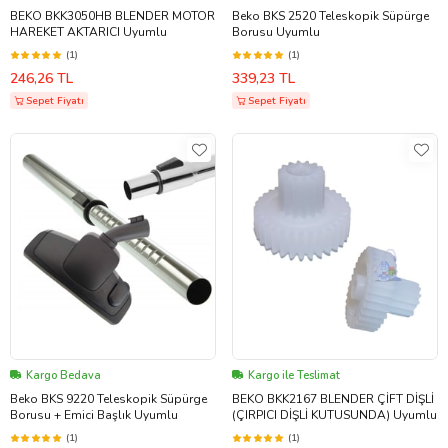
BEKO BKK3050HB BLENDER MOTOR
Beko BKS 2520 Teleskopik Süpürge
HAREKET AKTARICI Uyumlu
Borusu Uyumlu
(1)
(1)
246,26 TL
339,23 TL
Sepet Fiyatı
Sepet Fiyatı
Kargo Bedava
Kargo ile Teslimat
Beko BKS 9220 Teleskopik Süpürge
BEKO BKK2167 BLENDER ÇİFT DİŞLİ
Borusu + Emici Başlık Uyumlu
(ÇIRPICI DİŞLİ KUTUSUNDA) Uyumlu
(1)
(1)