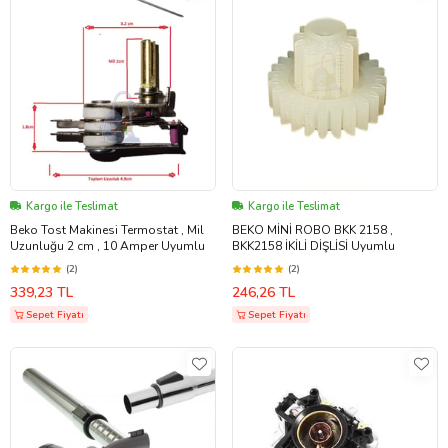
Kargo ile Teslimat
Kargo ile Teslimat
Beko Tost Makinesi Termostat , Mil
BEKO MİNİ ROBO BKK 2158 ,
Uzunluğu 2 cm , 10 Amper Uyumlu
BKK2158 İKİLİ DİŞLİSİ Uyumlu
(2)
(2)
339,23 TL
246,26 TL
Sepet Fiyatı
Sepet Fiyatı