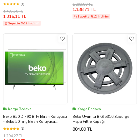
Koruyucu B55C985B
(1)
1.293,99 TL
1.138,71 TL
1.495,58 TL
1.316,11 TL
Sepette %12 İndirim
Sepette %12 İndirim
Kargo Bedava
Kargo Bedava
Beko B50 D 790 B Tv Ekran Koruyucu
Beko Uyumlu BKS 5316 Süpürge
- Beko 50" inç Ekran Koruyucu
Hepa Filtre Kapağı
B50D790B
884,80 TL
(1)
1.294,27 TL