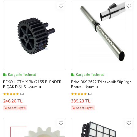
Kargo ile Teslimat
Kargo ile Teslimat
BEKO HOTMİX BKK2155 BLENDER
Beko BKS 2622 Teleskopik Süpürge
BIÇAK DİŞLİSİ Uyumlu
Borusu Uyumlu
(1)
(1)
246,26 TL
339,23 TL
Sepet Fiyatı
Sepet Fiyatı