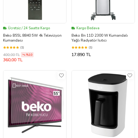
Ücretsiz / 24 Saatte Kargo
Kargo Bedava
Beko B55L 8840 5W 4k Televizyon
Beko Brı 11D 2300 W Kumandalı
Kumandası
Yağlı Radyatör Isıtıcı
(1)
(1)
17.890 TL
400,00 TL
%10
360,00 TL