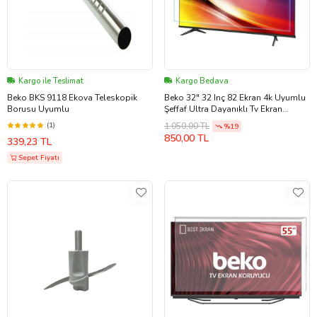
Kargo ile Teslimat
Kargo Bedava
Beko BKS 9118 Ekova Teleskopik
Beko 32" 32 Inç 82 Ekran 4k Uyumlu
Borusu Uyumlu
Şeffaf Ultra Dayanıklı Tv Ekran
KORUYUCU
(1)
1.050,00 TL
%19
850,00 TL
339,23 TL
Sepet Fiyatı