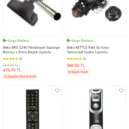
Kargo Bedava
Kargo Bedava
Beko BKS 2240 Teleskopik Süpürge
Beko KETTLE Ketıl Su Isıtıcı
Borusu + Emici Başlık Uyumlu
Termostat Grubu Uyumlu
(2)
(2)
584,50 TL
554,30 TL
476,70 TL
Sepet Fiyatı
Sepette %14 İndirim