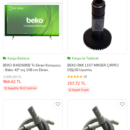
Kargo Bedava
Kargo ile Teslimat
BEKO B43D695B Tv Ekran Koruyucu
BEKO BKK 1157 MİKSER ÇIRPICI
- Beko 43" inç 108 cm Ekran
DİŞLİSİ Uyumlu
Koruyucu B43 D 695 B
1.095,93 TL
(2)
964,42 TL
257,72 TL
Sepette %12 İndirim
Sepet Fiyatı