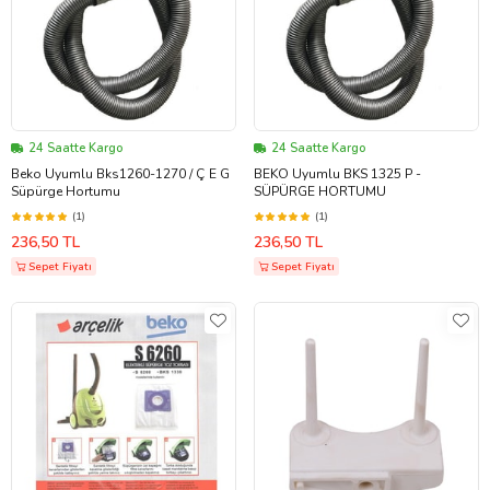
24 Saatte Kargo
24 Saatte Kargo
Beko Uyumlu Bks1260-1270 / Ç E G
BEKO Uyumlu BKS 1325 P -
Süpürge Hortumu
SÜPÜRGE HORTUMU
(1)
(1)
236,50 TL
236,50 TL
Sepet Fiyatı
Sepet Fiyatı