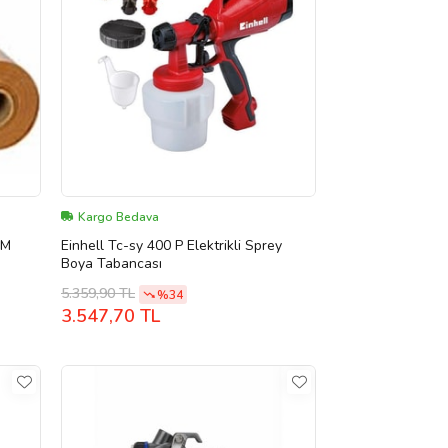
Kargo Bedava
0M
Einhell Tc-sy 400 P Elektrikli Sprey
Boya Tabancası
5.359,90 TL
%34
3.547,70 TL