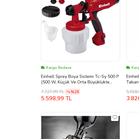
Kargo Bedava
Kar
Einhell Sprey Boya Sistemi Tc-Sy 500 P
Einhel
(500 W, Küçük Ve Orta Büyüklükte
Tabanc
Yüzeyler Için, Vernik Ve Lak (Çok Renkli)
7.727,99 TL
5.018,
%28
5.598,99 TL
3.82