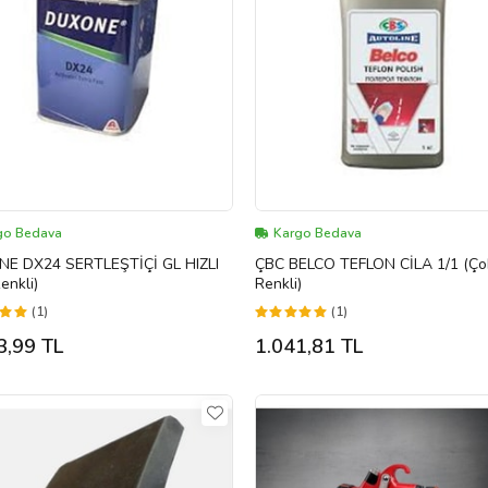
go Bedava
Kargo Bedava
E DX24 SERTLEŞTİÇİ GL HIZLI
ÇBC BELCO TEFLON CİLA 1/1 (Ço
enkli)
Renkli)
(1)
(1)
3,99 TL
1.041,81 TL