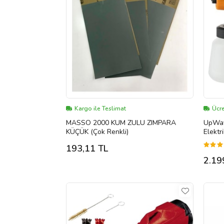
Kargo ile Teslimat
Ücre
MASSO 2000 KUM ZULU ZIMPARA
UpWay
KÜÇÜK (Çok Renkli)
Elektr
Dezenf
193,11 TL
2.19