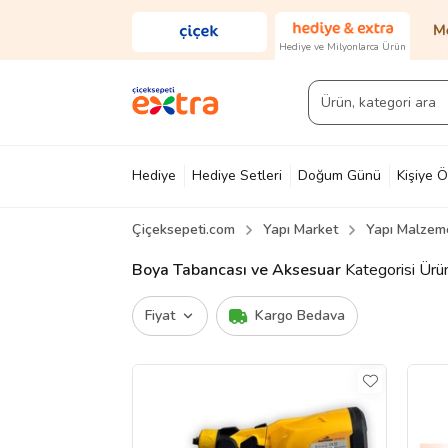
Hediye ve Milyonlarca Ürün
Hediye
Hediye Setleri
Doğum Günü
Kişiye Ö
Çiçeksepeti.com
Yapı Market
Yapı Malzeme
Diğer
Ayakkabı & Çanta
Parfüm
Yapı Mark
Boya Tabancası ve Aksesuar
Kategorisi Ürün
Fiyat
Kargo Bedava