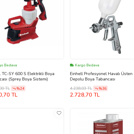
go Bedava
Kargo Bedava
l TC-SY 600 S Elektrikli Boya
Einhell Profesyonel Havalı Üsten
ası (Sprey Boya Sistemi)
Depolu Boya Tabancası
00 TL
4.238,03 TL
%24
%36
0,70 TL
2.728,70 TL