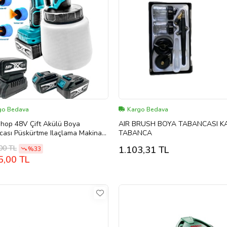
go Bedava
Kargo Bedava
hop 48V Çift Akülü Boya
AIR BRUSH BOYA TABANCASI K
ası Püskürtme Ilaçlama Makinası
TABANCA
 Ve Her Türlü Püskürtme...
00 TL
1.103,31 TL
%33
5,00 TL