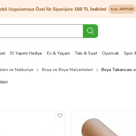
zel
El Yapımı Hediye
Ev & Yaşam
Takı & Saat
Oyuncak
Spor 
leri ve Nalburiye
Boya ve Boya Malzemeleri
Boya Tabancası v
et & Bahçe
Petshop
Kozmetik
Otomotiv & Motosiklet
Hobi
Ann
leri