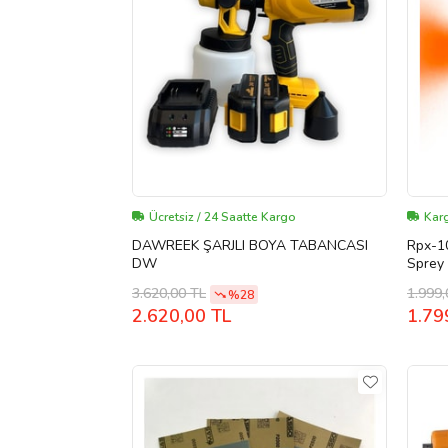
Ücretsiz / 24 Saatte Kargo
Kar
DAWREEK ŞARJLI BOYA TABANCASI
Rpx-10
DW
Sprey
Dezenf
3.620,00 TL
1.999,
%28
2.620,00 TL
1.79