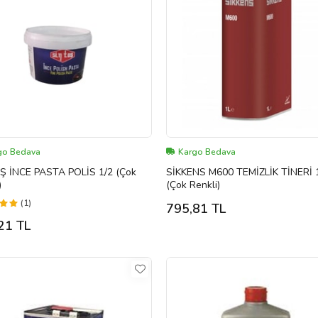
go Bedava
Kargo Bedava
Ş İNCE PASTA POLİS 1/2 (Çok
SİKKENS M600 TEMİZLİK TİNERİ 
)
(Çok Renkli)
(1)
795,81 TL
21 TL