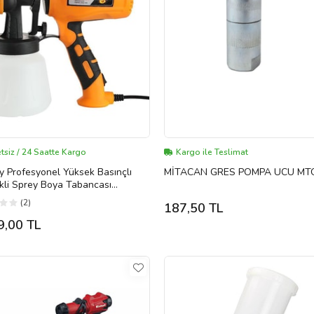
tsiz / 24 Saatte Kargo
Kargo ile Teslimat
 Profesyonel Yüksek Basınçlı
MİTACAN GRES POMPA UCU MT
ikli Sprey Boya Tabancası
eksiyon ilaçlama Makinesi
(2)
187,50 TL
9,00 TL