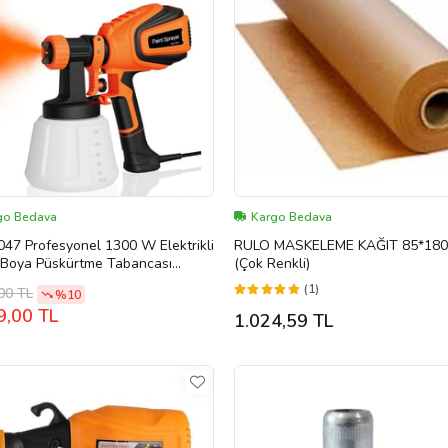
go Bedava
Kargo Bedava
47 Profesyonel 1300 W Elektrikli
RULO MASKELEME KAĞIT 85*18
 Boya Püskürtme Tabancası
(Çok Renkli)
ektan Ilaçlama Makinesi
(1)
00 TL
%10
9,00 TL
1.024,59 TL