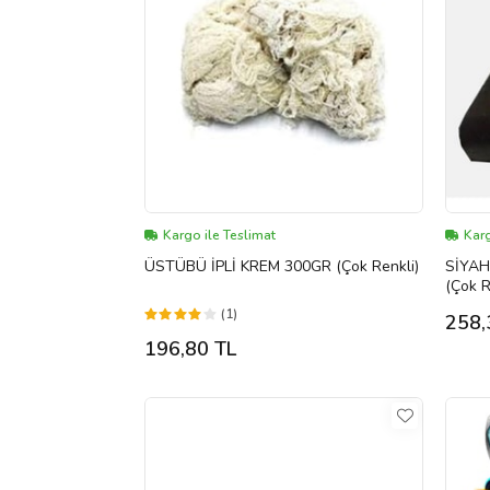
Kargo ile Teslimat
Karg
ÜSTÜBÜ İPLİ KREM 300GR (Çok Renkli)
SİYAH
(Çok R
(1)
258,
196,80 TL