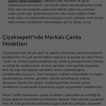
clutch çanta modelleri
, özellikle özel davetler ve gece
organizasyonlarında en çok tercih edilen aksesuarlardan biridir.
Elde taşınan kompakt yapılarıyla dikkat çeken bu çantalar,
sade ya da taşlı tasarımlarıyla her stile uyum sağlar. Farklı
renk, doku ve materyallerle sunulan clutch çantalar, hem klasik
hem modern kombinleri tamamlayan şık bir detay sunar.
Çiçeksepeti'nde Markalı Çanta
Modelleri
Çiçeksepeti’nde, birçok yerli ve yabancı markanın çanta modellerini
bulabilirsiniz. En çok tercih edilen markalar arasında yer alan Pierre
Cardin ve Armine çanta modelleri de, şimdi Çiçeksepeti’nde! Kaliteyi
ve şıklığı bir arada sunan Armine çantalar, hem günlük yaşamda
hem de özel davetlerde rahatlıkla tercih edebileceğiniz
modellerden oluşuyor. Zarif detayları, kaliteli materyalleri ve özgün
tasarımlarıyla Armine çantalar, stilinizi tamamlayan özel bir
aksesuar olarak öne çıkıyor. Çiçeksepeti'nde Armine çanta
modellerini inceleyerek ihtiyacınıza uygun seçenekleri bulabilirsiniz.
Pierre Cardin markasının çanta modelleri, işlevsellik ve estetiği bir
araya getiren tasarımlarıyla herkesin favorisi. Hem günlük yaşamda
hem de özel günlerde kullanıma uygun olan bu çantalar, dayanıklı