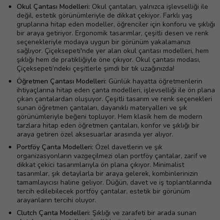
Okul Çantası Modelleri:
Okul çantaları, yalnızca işlevselliği ile
değil, estetik görünümleriyle de dikkat çekiyor. Farklı yaş
gruplarına hitap eden modeller, öğrenciler için konforu ve şıklığı
bir araya getiriyor. Ergonomik tasarımlar, çeşitli desen ve renk
seçenekleriyle modaya uygun bir görünüm yakalamanızı
sağlıyor. Çiçeksepeti'nde yer alan okul çantası modelleri, hem
şıklığı hem de pratikliğiyle öne çıkıyor. Okul çantası modası,
Çiçeksepeti’ndeki çeşitlerle şimdi bir tık uzağınızda!
Öğretmen Çantası Modelleri:
Günlük hayatta öğretmenlerin
ihtiyaçlarına hitap eden çanta modelleri, işlevselliği ile ön plana
çıkan çantalardan oluşuyor. Çeşitli tasarım ve renk seçenekleri
sunan öğretmen çantaları, dayanıklı materyalleri ve şık
görünümleriyle beğeni topluyor. Hem klasik hem de modern
tarzlara hitap eden öğretmen çantaları, konfor ve şıklığı bir
araya getiren özel aksesuarlar arasında yer alıyor.
Portföy Çanta Modelleri:
Özel davetlerin ve şık
organizasyonların vazgeçilmezi olan portföy çantalar, zarif ve
dikkat çekici tasarımlarıyla ön plana çıkıyor. Minimalist
tasarımlar, şık detaylarla bir araya gelerek, kombinlerinizin
tamamlayıcısı haline geliyor. Düğün, davet ve iş toplantılarında
tercih edilebilecek portföy çantalar, estetik bir görünüm
arayanların tercihi oluyor.
Clutch Çanta Modelleri:
Şıklığı ve zarafeti bir arada sunan