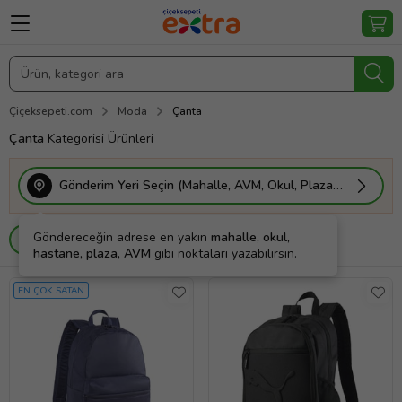
Çiçeksepeti.com
Moda
Çanta
Çanta
Kategorisi Ürünleri
Gönderim Yeri Seçin (Mahalle, AVM, Okul, Plaza vs.)
Göndereceğin adrese en yakın
mahalle, okul,
Filtrele
Sırala
Kargo Bedava
hastane, plaza, AVM
gibi noktaları yazabilirsin.
EN ÇOK SATAN