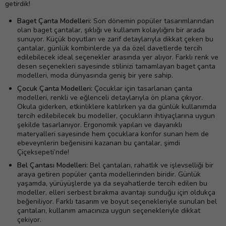
getirdik!
Baget Çanta Modelleri:
Son dönemin popüler tasarımlarından
olan baget çantalar, şıklığı ve kullanım kolaylığını bir arada
sunuyor. Küçük boyutları ve zarif detaylarıyla dikkat çeken bu
çantalar, günlük kombinlerde ya da özel davetlerde tercih
edilebilecek ideal seçenekler arasında yer alıyor. Farklı renk ve
desen seçenekleri sayesinde stilinizi tamamlayan baget çanta
modelleri, moda dünyasında geniş bir yere sahip.
Çocuk Çanta Modelleri:
Çocuklar için tasarlanan çanta
modelleri, renkli ve eğlenceli detaylarıyla ön plana çıkıyor.
Okula giderken, etkinliklere katılırken ya da günlük kullanımda
tercih edilebilecek bu modeller, çocukların ihtiyaçlarına uygun
şekilde tasarlanıyor. Ergonomik yapıları ve dayanıklı
materyalleri sayesinde hem çocuklara konfor sunan hem de
ebeveynlerin beğenisini kazanan bu çantalar, şimdi
Çiçeksepeti’nde!
Bel Çantası Modelleri:
Bel çantaları, rahatlık ve işlevselliği bir
araya getiren popüler çanta modellerinden biridir. Günlük
yaşamda, yürüyüşlerde ya da seyahatlerde tercih edilen bu
modeller, elleri serbest bırakma avantajı sunduğu için oldukça
beğeniliyor. Farklı tasarım ve boyut seçenekleriyle sunulan bel
çantaları, kullanım amacınıza uygun seçenekleriyle dikkat
çekiyor.