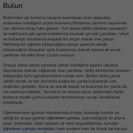
Bulun
Birbirinden şık binlerce tasarımı barındıran ürün yelpazesi
arasından istediğiniz ürünü bulmanız filtreleme yöntemi sayesinde
son derece kolay hale geliyor. Yurt dışına tatile çıkarken pasaport
ve nakit para gibi gereksinimlerinizi koymak için bel çantaları, rahat
ve kullanışlı olmalarıyla başarılı bir seçim olarak öne çıkıyor.
Herhangi bir eğitime katılacağınız zaman yanınıza almak
isteyeceğiniz dosyaları içine koymanıza olanak tanıyacak evrak
çantaları da etkili birer çözüm sunuyor.
Ortaya çıkma amacı yanınıza almak istediğiniz şeyleri rahatça
taşımanıza olanak sağlamak olan çantalar, farklı ebatlarda olmaları
dolayısıyla türlü gereksinimlere cevap verir. Birden fazla çanta
sahibi olmak ve her durumda başka bir çanta kullanmak size
cezbedici gelebilir. Buna ek olarak büyük ve kullanışlı bir çanta da
sizi memnun edebilir. Tercihiniz ne olursa olsun, birbirinden farklı
binlerce model çanta kullanım tercihlerinize cevap verebilecek
niteliktedir.
Öğretmenlerin günlük hayatlarında ihtiyaç duyduğu konfor ve
şıklığı bir araya getiren
öğretmen çantası
, işlevselliğiyle ön plana
çıkar. Sitemizde, farklı tasarım ve renk seçenekleriyle sunulan
öğretmen çantası modelleri
, hem modern hem de klasik tarzlarıyla