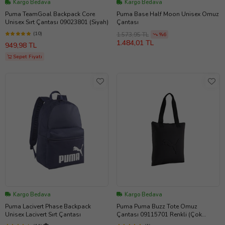
Kargo Bedava
Kargo Bedava
Puma TeamGoal Backpack Core
Puma Base Half Moon Unisex Omuz
Unisex Sırt Çantası 09023801 (Siyah)
Çantası
(10)
1.573,95 TL
%6
1.484,01 TL
949,98 TL
Sepet Fiyatı
Kargo Bedava
Kargo Bedava
Puma Lacivert Phase Backpack
Puma Puma Buzz Tote Omuz
Unisex Lacivert Sırt Çantası
Çantası 09115701 Renkli (Çok
Renkli)