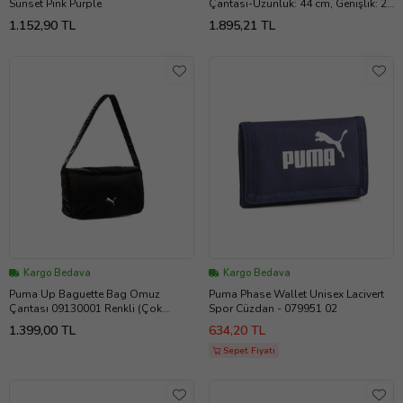
Sunset Pink Purple
Çantası-Uzunluk: 44 cm, Genişlik: 25
cm, Yükseklik: 20,5 cm 09118801
1.152,90 TL
1.895,21 TL
Siyah
Kargo Bedava
Kargo Bedava
Puma Up Baguette Bag Omuz
Puma Phase Wallet Unisex Lacivert
Çantası 09130001 Renkli (Çok
Spor Cüzdan - 079951 02
Renkli)
1.399,00 TL
634,20 TL
Sepet Fiyatı