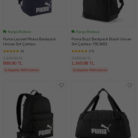
Kargo Bedava
Kargo Bedava
Puma Lacivert Phase Backpack
Puma Buzz Backpack Black Unisex
Unisex Sırt Çantası
Sırt Çantası 7913601
(6)
(10)
1.199,86 TL
2.699,95 TL
899,90 TL
1.349,98 TL
Sepette %25 İndirim
Sepette %50 İndirim