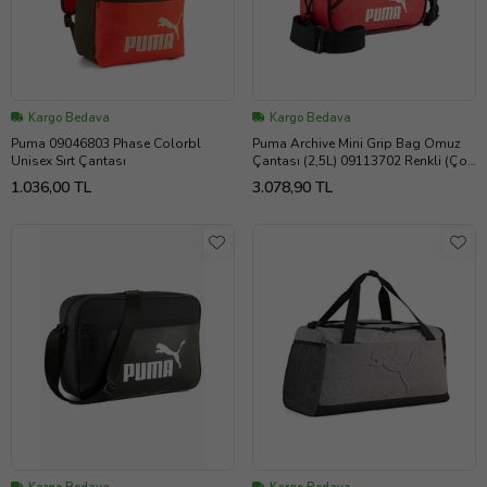
Kargo Bedava
Kargo Bedava
Puma 09046803 Phase Colorbl
Puma Archive Mini Grip Bag Omuz
Unisex Sırt Çantası
Çantası (2,5L) 09113702 Renkli (Çok
Renkli)
1.036,00 TL
3.078,90 TL