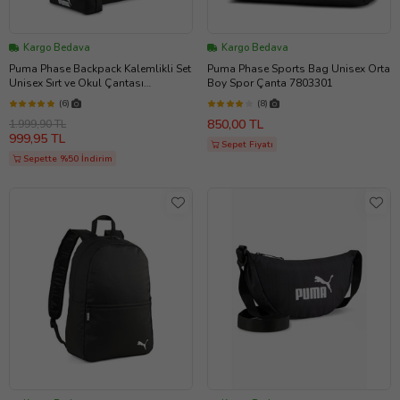
Kargo Bedava
Kargo Bedava
Puma Phase Backpack Kalemlikli Set
Puma Phase Sports Bag Unisex Orta
Unisex Sırt ve Okul Çantası
Boy Spor Çanta 7803301
09119101 (Düz Siyah)
(6)
(8)
850,00 TL
1.999,90 TL
999,95 TL
Sepet Fiyatı
Sepette %50 İndirim