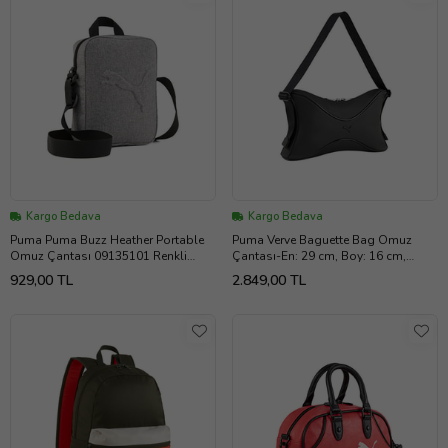
Kargo Bedava
Kargo Bedava
Puma Puma Buzz Heather Portable
Puma Verve Baguette Bag Omuz
Omuz Çantası 09135101 Renkli
Çantası-En: 29 cm, Boy: 16 cm,
(Çok Renkli)
Derinlik: 5,5 cm 09188901 Siyah
929,00 TL
2.849,00 TL