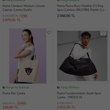
Kargo Bedava
Kargo Bedava
Puma Campus Medium Unisex
Puma Puma Buzz Heather S S Bag
Çapraz Çanta (Siyah)
Spor Çantası 09137801 Renkli (Çok
Renkli)
2.066,90 TL
3.043,95 TL
%6
2.870,01 TL
Kargo ile Teslimat
Kargo Bedava
Puma Bez Çanta
Puma Fundamentals Siyah Spor
Çanta - 090333 01
3.586,00 TL
399,90 TL
%25
2.510,20 TL
299,90 TL