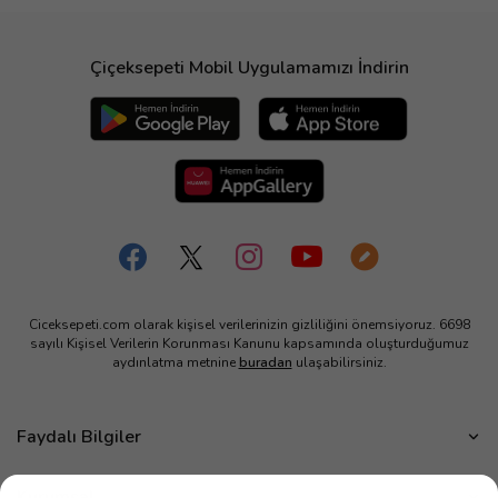
Çiçeksepeti Mobil Uygulamamızı İndirin
Ciceksepeti.com olarak kişisel verilerinizin gizliliğini önemsiyoruz. 6698
sayılı Kişisel Verilerin Korunması Kanunu kapsamında oluşturduğumuz
aydınlatma metnine
buradan
ulaşabilirsiniz.
Faydalı Bilgiler
Çiçek Bakımı
Kurumsal