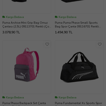
Kargo Bedava
Kargo Bedava
Puma Archive Mini Grip Bag Omuz
Puma Puma Phase Small Sports
Çantası (2,5L) 09113701 Renkli (Çok
Bag Spor Çanta 09116701 Renkli
Renkli)
(Çok Renkli)
3.078,90 TL
1.494,90 TL
Kargo Bedava
Kargo Bedava
Puma Phase Backpack Sırt Çanta
Puma Fundamental Xs Sports Spor