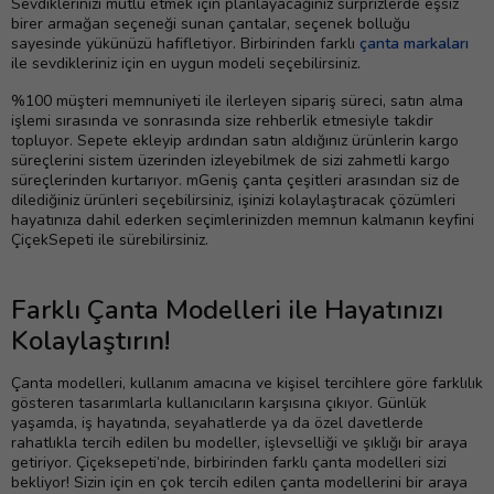
Sevdiklerinizi mutlu etmek için planlayacağınız sürprizlerde eşsiz
birer armağan seçeneği sunan çantalar, seçenek bolluğu
sayesinde yükünüzü hafifletiyor. Birbirinden farklı
çanta markaları
ile sevdikleriniz için en uygun modeli seçebilirsiniz.
%100 müşteri memnuniyeti ile ilerleyen sipariş süreci, satın alma
işlemi sırasında ve sonrasında size rehberlik etmesiyle takdir
topluyor. Sepete ekleyip ardından satın aldığınız ürünlerin kargo
süreçlerini sistem üzerinden izleyebilmek de sizi zahmetli kargo
süreçlerinden kurtarıyor. mGeniş çanta çeşitleri arasından siz de
dilediğiniz ürünleri seçebilirsiniz, işinizi kolaylaştıracak çözümleri
hayatınıza dahil ederken seçimlerinizden memnun kalmanın keyfini
ÇiçekSepeti ile sürebilirsiniz.
Farklı Çanta Modelleri ile Hayatınızı
Kolaylaştırın!
Çanta modelleri, kullanım amacına ve kişisel tercihlere göre farklılık
gösteren tasarımlarla kullanıcıların karşısına çıkıyor. Günlük
yaşamda, iş hayatında, seyahatlerde ya da özel davetlerde
rahatlıkla tercih edilen bu modeller, işlevselliği ve şıklığı bir araya
getiriyor. Çiçeksepeti’nde, birbirinden farklı çanta modelleri sizi
bekliyor! Sizin için en çok tercih edilen çanta modellerini bir araya