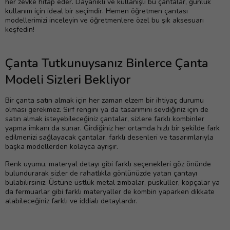
her zevke hitap eder. Dayanıklı ve kullanışlı bu çantalar, günlük
kullanım için ideal bir seçimdir. Hemen öğretmen çantası
modellerimizi inceleyin ve öğretmenlere özel bu şık aksesuarı
keşfedin!
Çanta Tutkunuysanız Binlerce Çanta
Modeli Sizleri Bekliyor
Bir çanta satın almak için her zaman elzem bir ihtiyaç durumu
olması gerekmez. Sırf rengini ya da tasarımını sevdiğiniz için de
satın almak isteyebileceğiniz çantalar, sizlere farklı kombinler
yapma imkanı da sunar. Girdiğiniz her ortamda hızlı bir şekilde fark
edilmenizi sağlayacak çantalar, farklı desenleri ve tasarımlarıyla
başka modellerden kolayca ayrışır.
Renk uyumu, materyal detayı gibi farklı seçenekleri göz önünde
bulundurarak sizler de rahatlıkla gönlünüzde yatan çantayı
bulabilirsiniz. Üstüne üstlük metal zımbalar, püsküller, kopçalar ya
da fermuarlar gibi farklı materyaller de kombin yaparken dikkate
alabileceğiniz farklı ve iddialı detaylardır.