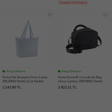
Sepette %30 İndirim
Kargo Bedava
Kargo Bedava
Puma Her Shopper Omuz Çanta
Puma Puma.Bl Crossbody Bag
09128002 Renkli (Çok Renkli)
Omuz Çantası 09039601 Renkli
(Çok Renkli)
2.143,90 TL
2.922,21 TL