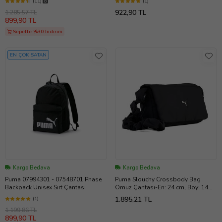
(11)
(1)
922,90 TL
1.285,57 TL
899,90 TL
Sepette %30 İndirim
EN ÇOK SATAN
Kargo Bedava
Kargo Bedava
Puma 07994301 - 07548701 Phase
Puma Slouchy Crossbody Bag
Backpack Unisex Sırt Çantası
Omuz Çantası-En: 24 cm, Boy: 14
cm, Derinlik: 8 cm 09184604 Siyah
1.895,21 TL
(1)
1.199,86 TL
899,90 TL