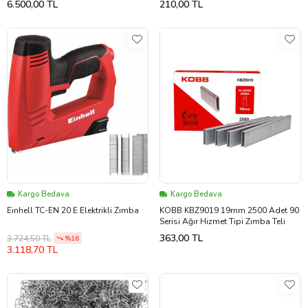
6.500,00 TL
210,00 TL
Kargo Bedava
Kargo Bedava
Einhell TC-EN 20 E Elektrikli Zımba
KOBB KBZ9019 19mm 2500 Adet 90
Serisi Ağır Hizmet Tipi Zımba Teli
363,00 TL
3.724,50 TL
%16
3.118,70 TL