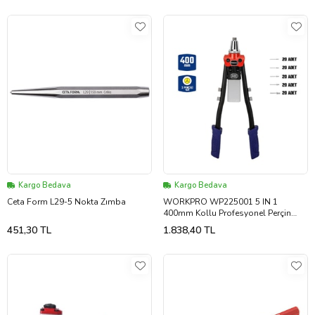
Kargo Bedava
Kargo Bedava
Ceta Form L29-5 Nokta Zımba
WORKPRO WP225001 5 IN 1
400mm Kollu Profesyonel Perçin
Tabancası + 100 Adet Perçin
451,30 TL
1.838,40 TL