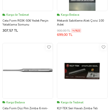
Kargo ile Teslimat
Kargo Bedava
Ceta Form R03K-S06 Yedek Perçin
Mekanik Sabitleme Aleti Çivisi 100
Yataklama Somunu
Adet
307,57 TL
900,00 TL
%22
699,00 TL
Kargo Bedava
Kargo ile Teslimat
Ceta Form Düz Pim Zımba 6 mm-
KLY-TEK Seri Havalı Zımba Teli