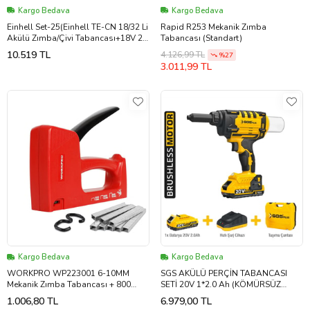
Kargo Bedava
Kargo Bedava
Einhell Set-25(Einhell TE-CN 18/32 Li
Rapid R253 Mekanik Zımba
Akülü Zımba/Çivi Tabancası+18V 2,5
Tabancası (Standart)
Ah Akü & Şarj Cihazı)
10.519 TL
4.126,99 TL
%27
3.011,99 TL
Kargo Bedava
Kargo Bedava
WORKPRO WP223001 6-10MM
SGS AKÜLÜ PERÇİN TABANCASI
Mekanik Zımba Tabancası + 800
SETİ 20V 1*2.0 Ah (KÖMÜRSÜZ
Adet Zımba
MOTOR) SGS5465
1.006,80 TL
6.979,00 TL