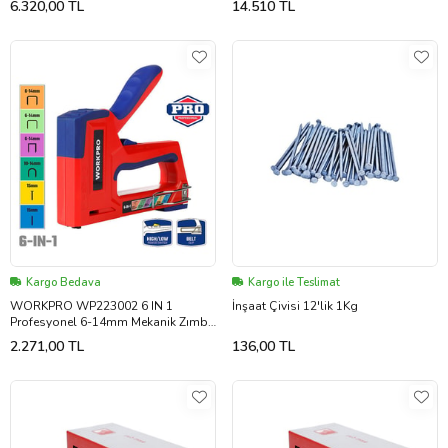
6.320,00 TL
14.510 TL
Perçin
Çivi
Kargo Bedava
Kargo ile Teslimat
WORKPRO WP223002 6 IN 1
İnşaat Çivisi 12'lik 1Kg
Profesyonel 6-14mm Mekanik Zımba
ve 15mm Çivi Tabancası
2.271,00 TL
136,00 TL