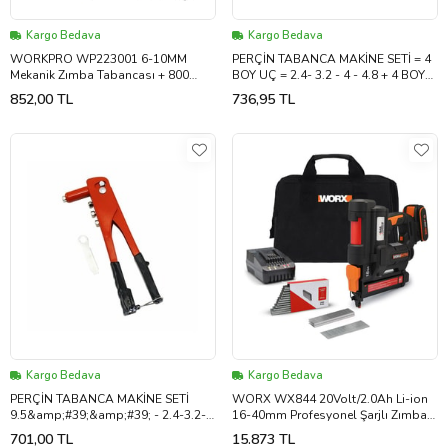
Kargo Bedava
Kargo Bedava
WORKPRO WP223001 6-10MM
PERÇİN TABANCA MAKİNE SETİ = 4
Mekanik Zımba Tabancası + 800
BOY UÇ = 2.4- 3.2 - 4 - 4.8 + 4 BOY
Adet Zımba
KALINLIK X 10PCS=40PCS İĞNE
852,00 TL
736,95 TL
(5343)
Kargo Bedava
Kargo Bedava
PERÇİN TABANCA MAKİNE SETİ
WORX WX844 20Volt/2.0Ah Li-ion
9.5&amp;#39;&amp;#39; - 2.4-3.2-
16-40mm Profesyonel Şarjlı Zımba
4-4.8 SIZE (5343)
Makinesi + 2700 Adet Yedek Zımba
701,00 TL
15.873 TL