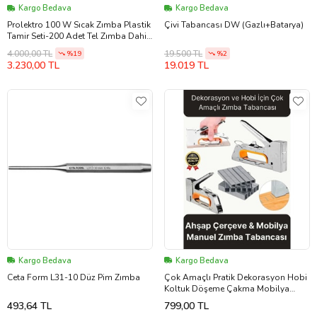
Kargo Bedava
Kargo Bedava
Prolektro 100 W Sıcak Zımba Plastik
Çivi Tabancası DW (Gazlı+Batarya)
Tamir Seti-200 Adet Tel Zımba Dahil
Siyah-Kırmızı
4.000,00 TL
19.500 TL
%19
%2
3.230,00 TL
19.019 TL
Kargo Bedava
Kargo Bedava
Ceta Form L31-10 Düz Pim Zımba
Çok Amaçlı Pratik Dekorasyon Hobi
Koltuk Döşeme Çakma Mobilya
Ahşap Çerçeve Manuel Zımba
493,64 TL
799,00 TL
Tabancası