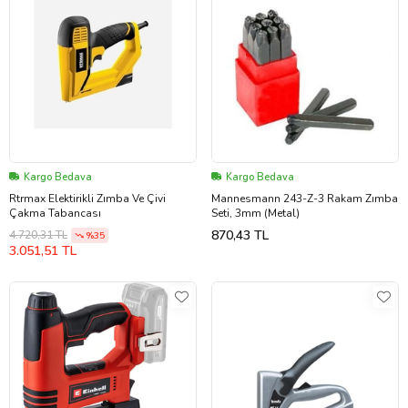
Kargo Bedava
Kargo Bedava
Rtrmax Elektirikli Zımba Ve Çivi
Mannesmann 243-Z-3 Rakam Zımba
Çakma Tabancası
Seti, 3mm (Metal)
870,43 TL
4.720,31 TL
%35
3.051,51 TL