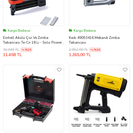
Kargo Bedava
Kargo Bedava
Einhell Akülü Çivi Ve Zımba
Kwb 49053416 Mekanik Zımba
Tabancası Te-Cn 18 Li - Solo Power
Tabancası
X-Change (Li-Ion, 18V, Zımba Ve Çivi
16.043 TL
2.052,00 TL
%29
%38
(Standart)
11.458 TL
1.265,00 TL