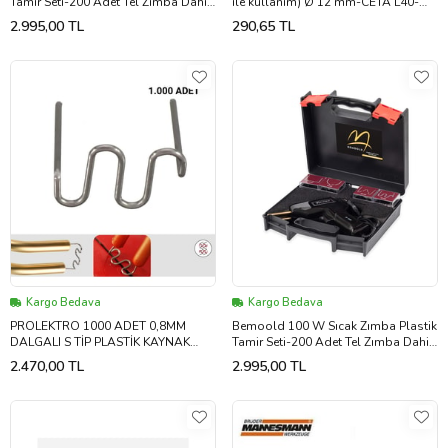
Tamir Seti-200 Adet Tel Zımba Dahil
ile kullanım) Ø 12 mm-CETA L40-
Bordo-Siyah
12B (Kırmızı)
2.995,00 TL
290,65 TL
Kargo Bedava
Kargo Bedava
PROLEKTRO 1000 ADET 0,8MM
Bemoold 100 W Sıcak Zımba Plastik
DALGALI S TİP PLASTİK KAYNAK
Tamir Seti-200 Adet Tel Zımba Dahil
ZIMBA TELİ
Siyah-Siyah
2.470,00 TL
2.995,00 TL