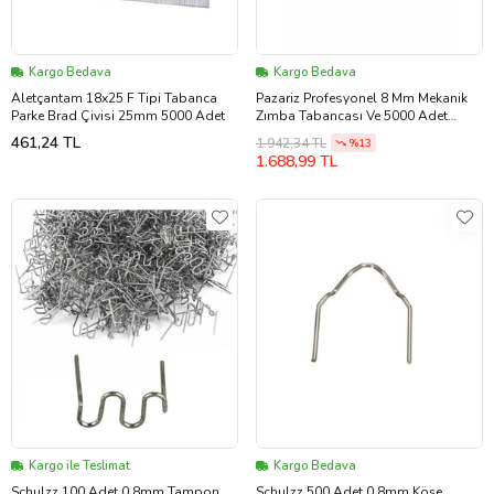
Kargo Bedava
Kargo Bedava
Aletçantam 18x25 F Tipi Tabanca
Pazariz Profesyonel 8 Mm Mekanik
Parke Brad Çivisi 25mm 5000 Adet
Zımba Tabancası Ve 5000 Adet
Zımba Teli
461,24 TL
1.942,34 TL
%13
1.688,99 TL
Kargo ile Teslimat
Kargo Bedava
Schulzz 100 Adet 0.8mm Tampon
Schulzz 500 Adet 0.8mm Köşe