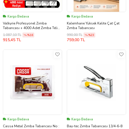
Kargo Bedava
Kargo Bedava
Valkyrie Profesyonel Zımba
Kalemhane Yüksek Kalite Çat Çat
Tabancası + 4000 Adet Zımba Teli
Zımba Tabancası
Hediye – Ahşap, Kumaş ve Duvar İçin
1.087,10 TL
990,00 TL
%16
%23
Güçlü Tabanca
915,45 TL
759,00 TL
Kargo Bedava
Kargo Bedava
Cassa Metal Zımba Tabancası No :
Bay-tec Zımba Tabancası 13/4-6-8