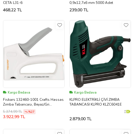
CETA L31-6
0,9x12,7x6 mm 5000 Adet
468,22 TL
239,00 TL
Kargo Bedava
Kargo Bedava
Fiskars 132460-1001 Crafts Hassas
KLPRO ELEKTRİKLİ ÇİVİ ZIMBA
Zımba Tabancası, Beyaz/Gri
TABANCASI KLPRO KLZC6041E
(Standart)
5.374,99 TL
%27
3.922,99 TL
2.879,00 TL