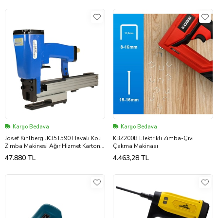
Kargo Bedava
Kargo Bedava
Josef Kihlberg JK35T590 Havalı Koli
KBZ200B Elektrikli Zımba-Çivi
Zımba Makinesi Ağır Hizmet Karton
Çakma Makinası
Kapama Pense Tipi Stapler
47.880 TL
4.463,28 TL