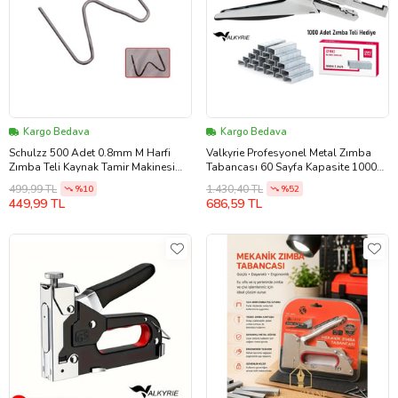
Kargo Bedava
Kargo Bedava
Schulzz 500 Adet 0.8mm M Harfi
Valkyrie Profesyonel Metal Zımba
Zımba Teli Kaynak Tamir Makinesi
Tabancası 60 Sayfa Kapasite 1000
Için (Gümüş Gri)
Zımba Teli HEDİYE Ofis ve Ev
499,99 TL
1.430,40 TL
%10
%52
Dayanıklı Siyah
449,99 TL
686,59 TL