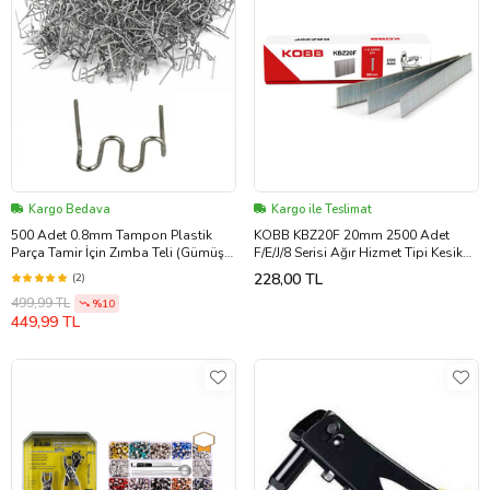
Kargo Bedava
Kargo ile Teslimat
500 Adet 0.8mm Tampon Plastik
KOBB KBZ20F 20mm 2500 Adet
Parça Tamir İçin Zımba Teli (Gümüş
F/E/J/8 Serisi Ağır Hizmet Tipi Kesik
Gri)
Başlı Çivi
228,00 TL
(2)
499,99 TL
%10
449,99 TL