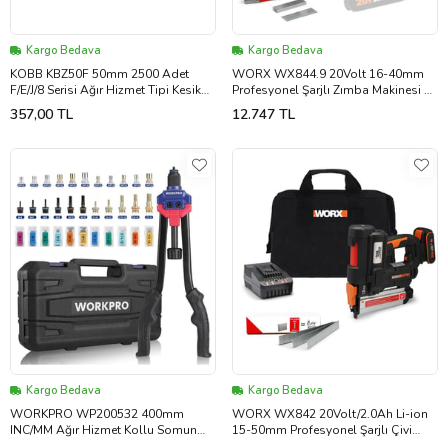
Kargo Bedava
Kargo Bedava
KOBB KBZ50F 50mm 2500 Adet
WORX WX844.9 20Volt 16-40mm
F/E/J/8 Serisi Ağır Hizmet Tipi Kesik
Profesyonel Şarjlı Zımba Makinesi +
Başlı Çivi
2700 Adet Yedek Zımba (Akü Dahil
357,00 TL
12.747 TL
Değildir)
Kargo Bedava
Kargo Bedava
WORKPRO WP200532 400mm
WORX WX842 20Volt/2.0Ah Li-ion
INC/MM Ağır Hizmet Kollu Somun
15-50mm Profesyonel Şarjlı Çivi
Perçinleme Tabancası + 185 Adet
Çakma Makinesi + 2700 Adet Yedek