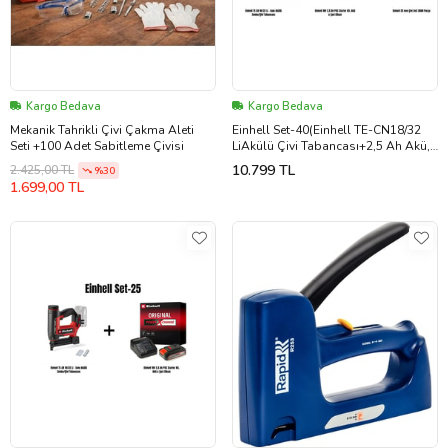
Kargo Bedava
Kargo Bedava
Mekanik Tahrikli Çivi Çakma Aleti
Einhell Set-40(Einhell TE-CN18/32
Seti +100 Adet Sabitleme Çivisi
LiAkülü Çivi Tabancası+2,5 Ah Akü,
Şarj Cihazı+25mm Çivi Seti)
10.799 TL
2.425,00 TL
%30
1.699,00 TL