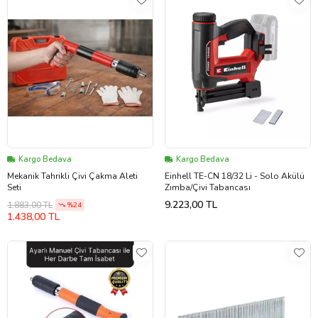
Kargo Bedava
Kargo Bedava
Mekanik Tahrikli Çivi Çakma Aleti
Einhell TE-CN 18/32 Li - Solo Akülü
Seti
Zımba/Çivi Tabancası
9.223,00 TL
1.883,00 TL
%24
1.438,00 TL