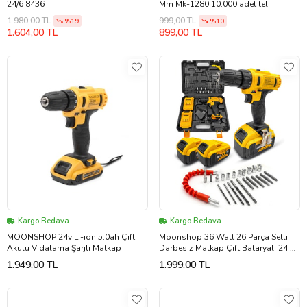
24/6 8436
Mm Mk-1280 10.000 adet tel
1.980,00 TL
999,00 TL
%19
%10
1.604,00 TL
899,00 TL
Kargo Bedava
Kargo Bedava
MOONSHOP 24v Lı-ıon 5.0ah Çift
Moonshop 36 Watt 26 Parça Setli
Akülü Vidalama Şarjlı Matkap
Darbesiz Matkap Çift Bataryalı 24 Ay
Garantili Ürün...
1.949,00 TL
1.999,00 TL