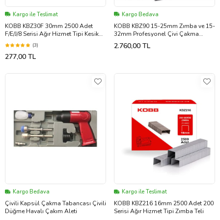
Kargo ile Teslimat
Kargo Bedava
KOBB KBZ30F 30mm 2500 Adet
KOBB KBZ90 15-25mm Zımba ve 15-
F/E/J/8 Serisi Ağır Hizmet Tipi Kesik
32mm Profesyonel Çivi Çakma
Başlı Çivi
Makinesi + 3000 adet Yedek Zımba
2.760,00 TL
(3)
ve Çivi
277,00 TL
Kargo Bedava
Kargo ile Teslimat
Çivili Kapsül Çakma Tabancası Çivili
KOBB KBZ216 16mm 2500 Adet 200
Düğme Havalı Çakım Aleti
Serisi Ağır Hizmet Tipi Zımba Teli