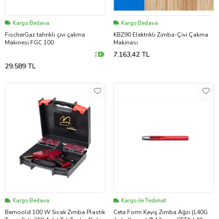
Kargo Bedava
Kargo Bedava
FischerGaz tahrikli çivi çakma
KBZ90 Elektrikli Zımba-Çivi Çakma
Makinesi FGC 100
Makinası
7.163,42 TL
29.589 TL
Kargo Bedava
Kargo ile Teslimat
Bemoold 100 W Sıcak Zımba Plastik
Ceta Form Kayış Zımba Ağzı (L40G