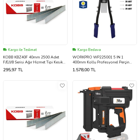
Kargo ile Teslimat
Kargo Bedava
KOBB KBZ40F 40mm 2500 Adet
WORKPRO WP225001 5 IN 1
F/E/J/8 Serisi Ağır Hizmet Tipi Kesik
400mm Kollu Profesyonel Perçin
Başlı Çivi
Tabancası + 100 Adet Perçin
295,97 TL
1.578,00 TL