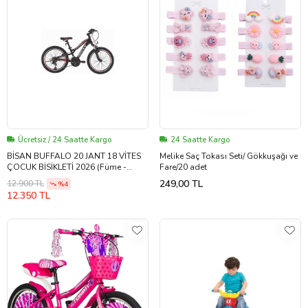
Ücretsiz / 24 Saatte Kargo
24 Saatte Kargo
BİSAN BUFFALO 20 JANT 18 VİTES
Melike Saç Tokası Seti/ Gökkuşağı ve
ÇOCUK BİSİKLETİ 2026 (Füme -
Fare/20 adet
Kırmızı)
249,00 TL
12.900 TL
%4
12.350 TL