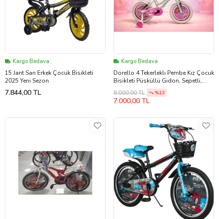
Kargo Bedava
Kargo Bedava
15 Jant Sarı Erkek Çocuk Bisikleti
Dorello 4 Tekerlekli Pembe Kız Çocuk
2025 Yeni Sezon
Bisikleti Püsküllü Gidon, Sepetli,
Bagajlı, Jantlı Model 4-7 Yaş (Su
7.844,00 TL
8.000,00 TL
%13
Yeşili)
7.000,00 TL