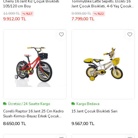
Cherry 16 Jant Kız Çoçuk Bisikleti
TommyBike Latte Sepetli, Elcikli 16
105/120 cm Boy
Jant Çocuk Bisikleti, 4-6 Yaş Çocuk
Bisikleti (Pudra)
11.999 TL
9.999,00 TL
%17
%22
9.912,00 TL
7.799,00 TL
Ücretsiz / 24 Saatte Kargo
Kargo Bedava
Corelli Raptor 16 Jant 25 Cm Kadro
15 Jant Çocuk Bisikleti Sarı
Siyah-Kırmızı-Beyaz Erkek Çocuk
Bisikleti 4-6 Yaş
8.650,00 TL
9.567,00 TL