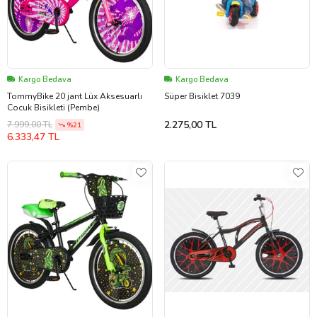
Kargo Bedava
Kargo Bedava
TommyBike 20 jant Lüx Aksesuarlı
Süper Bisiklet 7039
Cocuk Bisikleti (Pembe)
2.275,00 TL
7.999,00 TL
%21
6.333,47 TL