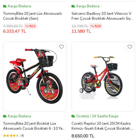
Kargo Bedava
Kargo Bedava
TommyBike 20 jant Lüx Aksesuarlı
Salcano Badboy 20 Jant Vitessiz V
Cocuk Bisikleti (Sarı)
Fren Çocuk Bisikleti Aksesuarlı Siyah
Kırmızı
7.999,00 TL
13.799 TL
%21
%16
6.333,47 TL
11.580 TL
Kargo Bedava
Ücretsiz / 24 Saatte Kargo
TommyBike 20 jant Bisiklet Lüx
Corelli Raptor 20 Jant 25CM Kadro
Aksesuarlı Cocuk Bisikleti 6 -10 Yaş
Kırmızı-Siyah Erkek Çocuk Bisikleti 5-
(Kırmızı)
8 Yaş
8.650,00 TL
(4)