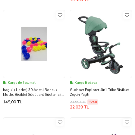
Kargo ile Teslimat
Kargo Bedava
hagiki (1 adet) 30 Adetli Boncuk
Globber Explorer 4in1 Trike Bisiklet
Model Bisiklet Süsü Jant Süsleme (1
Zeytin Yeşili
adet)
149,00 TL
23.997 TL
%8
22.039 TL