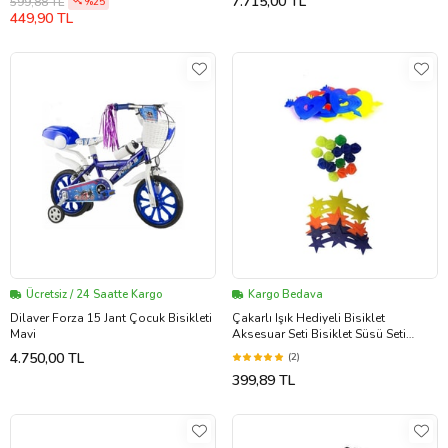
7.715,00 TL
599,88 TL
%25
449,90 TL
Ücretsiz / 24 Saatte Kargo
Kargo Bedava
Dilaver Forza 15 Jant Çocuk Bisikleti
Çakarlı Işık Hediyeli Bisiklet
Mavi
Aksesuar Seti Bisiklet Süsü Seti
(Renksiz)
4.750,00 TL
(2)
399,89 TL