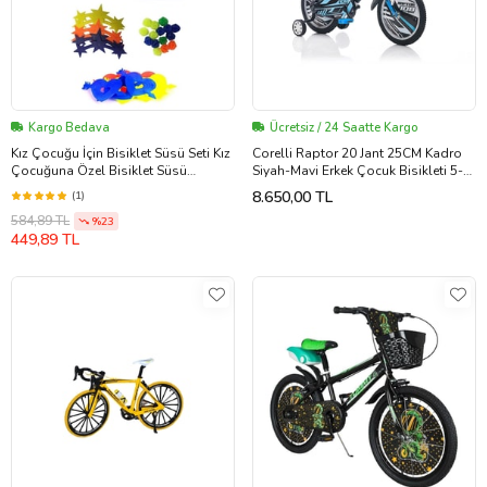
Kargo Bedava
Ücretsiz / 24 Saatte Kargo
Kız Çocuğu İçin Bisiklet Süsü Seti Kız
Corelli Raptor 20 Jant 25CM Kadro
Çocuğuna Özel Bisiklet Süsü
Siyah-Mavi Erkek Çocuk Bisikleti 5-8
(Renksiz)
Yaş
8.650,00 TL
(1)
584,89 TL
%23
449,89 TL