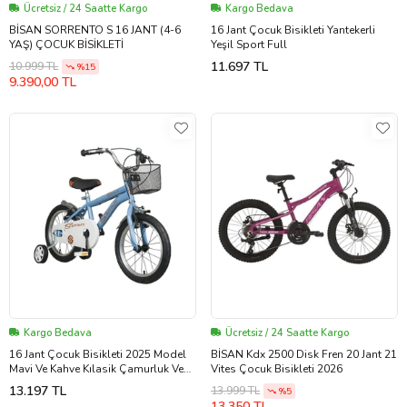
Ücretsiz / 24 Saatte Kargo
Kargo Bedava
BİSAN SORRENTO S 16 JANT (4-6
16 Jant Çocuk Bisikleti Yantekerli
YAŞ) ÇOCUK BİSİKLETİ
Yeşil Sport Full
11.697 TL
10.999 TL
%15
9.390,00 TL
Kargo Bedava
Ücretsiz / 24 Saatte Kargo
16 Jant Çocuk Bisikleti 2025 Model
BİSAN Kdx 2500 Disk Fren 20 Jant 21
Mavi Ve Kahve Kılasik Çamurluk Ve
Vites Çocuk Bisikleti 2026
Sepetli Lüks
13.197 TL
13.999 TL
%5
13.350 TL