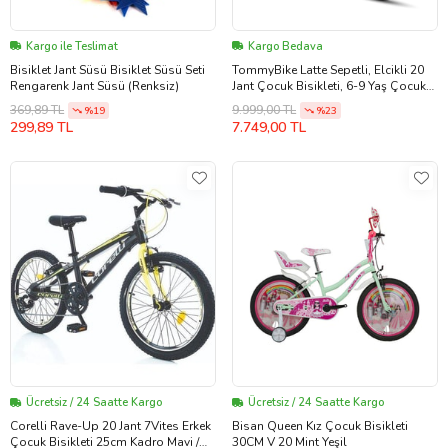
Kargo ile Teslimat
Kargo Bedava
Bisiklet Jant Süsü Bisiklet Süsü Seti
TommyBike Latte Sepetli, Elcikli 20
Rengarenk Jant Süsü (Renksiz)
Jant Çocuk Bisikleti, 6-9 Yaş Çocuk
Bisikleti (Su Yeşili)
369,89 TL
9.999,00 TL
%19
%23
299,89 TL
7.749,00 TL
Ücretsiz / 24 Saatte Kargo
Ücretsiz / 24 Saatte Kargo
Corelli Rave-Up 20 Jant 7Vites Erkek
Bisan Queen Kız Çocuk Bisikleti
Çocuk Bisikleti 25cm Kadro Mavi /
30CM V 20 Mint Yeşil