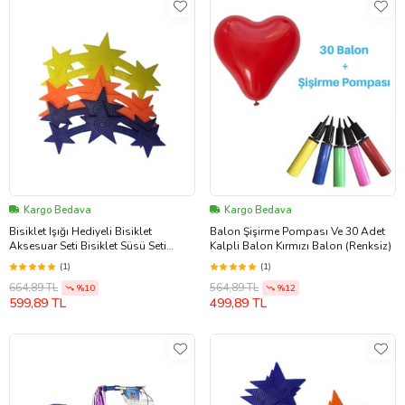
Kargo Bedava
Kargo Bedava
Bisiklet Işığı Hediyeli Bisiklet
Balon Şişirme Pompası Ve 30 Adet
Aksesuar Seti Bisiklet Süsü Seti
Kalpli Balon Kırmızı Balon (Renksiz)
(Renksiz)
(1)
(1)
664,89 TL
564,89 TL
%10
%12
599,89 TL
499,89 TL