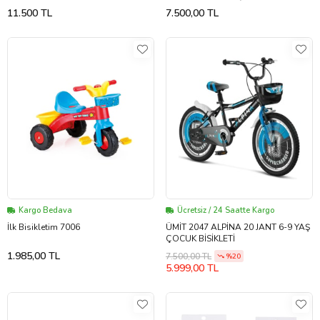
Sarı (Sarı-Mavı)
11.500 TL
7.500,00 TL
Kargo Bedava
Ücretsiz / 24 Saatte Kargo
İlk Bisikletim 7006
ÜMİT 2047 ALPİNA 20 JANT 6-9 YAŞ
ÇOCUK BİSİKLETİ
1.985,00 TL
7.500,00 TL
%20
5.999,00 TL