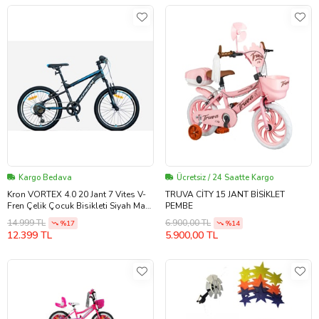
Kargo Bedava
Ücretsiz / 24 Saatte Kargo
Kron VORTEX 4.0 20 Jant 7 Vites V-
TRUVA CİTY 15 JANT BİSİKLET
Fren Çelik Çocuk Bisikleti Siyah Mavi
PEMBE
Gri
14.999 TL
6.900,00 TL
%17
%14
12.399 TL
5.900,00 TL