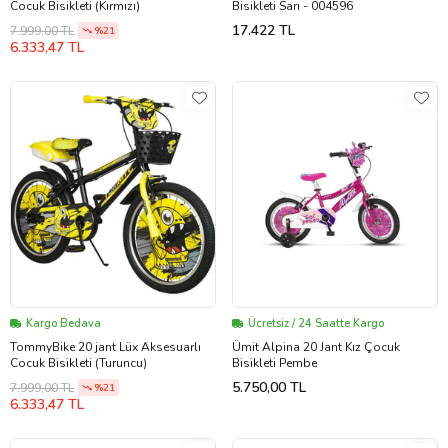
Cocuk Bisikleti (Kırmızı)
Bisikleti Sarı - 004596
17.422 TL
7.999,00 TL
%21
6.333,47 TL
Kargo Bedava
Ücretsiz / 24 Saatte Kargo
TommyBike 20 jant Lüx Aksesuarlı
Ümit Alpina 20 Jant Kız Çocuk
Cocuk Bisikleti (Turuncu)
Bisikleti Pembe
5.750,00 TL
7.999,00 TL
%21
6.333,47 TL