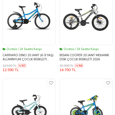
Ücretsiz / 24 Saatte Kargo
Ücretsiz / 24 Saatte Kargo
CARRARO DİNO 20 JANT (6-9 YAŞ)
BİSAN COOPER 20 JANT MEKANİK
ALÜMİNYUM ÇOCUK BİSİKLETİ
DİSK ÇOCUK BİSİKLETİ 2026
MAVİ-YEŞİL
13.500 TL
15.999 TL
%7
%8
12.590 TL
14.700 TL