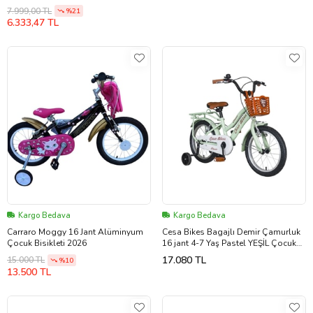
7.999,00 TL
%21
6.333,47 TL
Kargo Bedava
Kargo Bedava
Carraro Moggy 16 Jant Alüminyum
Cesa Bikes Bagajlı Demir Çamurluk
Çocuk Bisikleti 2026
16 jant 4-7 Yaş Pastel YEŞİL Çocuk
Bisikleti
17.080 TL
15.000 TL
%10
13.500 TL