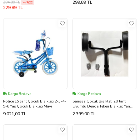
299,89 TL
294,89 TL
%22
229,89 TL
Kargo Bedava
Kargo Bedava
Police 15 Jant Çocuk Bisikleti 2-3-4-
Sarissa Çocuk Bisikleti 20 Jant
5-6 Yaş Çocuk Bisikleti Mavi
Uyumlu Denge Tekeri Bisiklet Yan
Teker Siyah
9.021,00 TL
2.399,00 TL