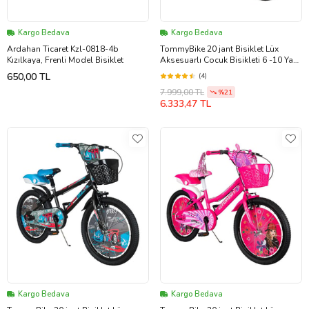
Kargo Bedava
Kargo Bedava
Ardahan Ticaret Kzl-0818-4b
TommyBike 20 jant Bisiklet Lüx
Kızılkaya, Frenli Model Bisiklet
Aksesuarlı Cocuk Bisikleti 6 -10 Yaş
(Yeşil)
650,00 TL
(4)
7.999,00 TL
%21
6.333,47 TL
Kargo Bedava
Kargo Bedava