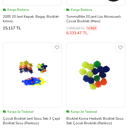
Kargo Bedava
Kargo Bedava
2005 20 Jant Kapak. Bagaj. Bisiklet-
TommyBike 20 jant Lüx Aksesuarlı
kırmızı
Cocuk Bisikleti (Mavi)
15.117 TL
7.999,00 TL
%21
6.333,47 TL
Kargo ile Teslimat
Kargo ile Teslimat
Çocuk Bisiklet Jant Süsü Seti 3 Çeşit
Bisiklet Korna Hediyeli Bisiklet Süsü
Bisiklet Süsü (Renksiz)
Seti Çocuk Bisikleti (Renksiz)