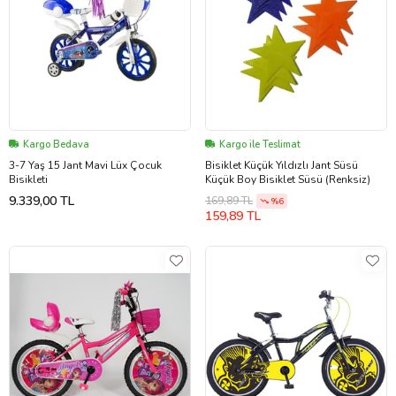
Kargo Bedava
Kargo ile Teslimat
3-7 Yaş 15 Jant Mavi Lüx Çocuk
Bisiklet Küçük Yıldızlı Jant Süsü
Bisikleti
Küçük Boy Bisiklet Süsü (Renksiz)
9.339,00 TL
169,89 TL
%6
159,89 TL