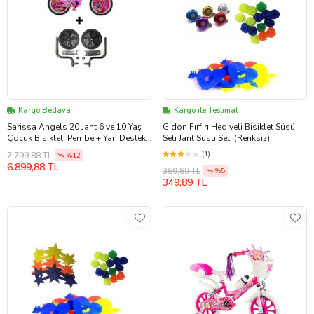
Kargo Bedava
Kargo ile Teslimat
Sarissa Angels 20 Jant 6 ve 10 Yaş
Gidon Fırfırı Hediyeli Bisiklet Süsü
Çocuk Bisikleti Pembe + Yan Destek
Seti Jant Süsü Seti (Renksiz)
Tekeri
(1)
7.799,88 TL
%12
6.899,88 TL
369,89 TL
%5
349,89 TL