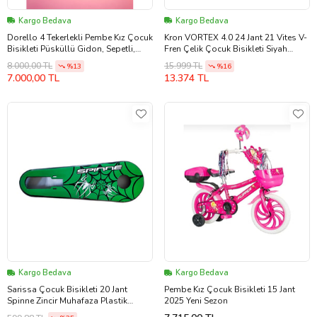
Kargo Bedava
Kargo Bedava
Dorello 4 Tekerlekli Pembe Kız Çocuk
Kron VORTEX 4.0 24 Jant 21 Vites V-
Bisikleti Püsküllü Gidon, Sepetli,
Fren Çelik Çocuk Bisikleti Siyah
Bagajlı, Jantlı Model 4-7 Yaş (Pudra
Kırmızı Kron Vitesli Bisiklet
8.000,00 TL
15.999 TL
%13
%16
Pembe)
7.000,00 TL
13.374 TL
Kargo Bedava
Kargo Bedava
Sarissa Çocuk Bisikleti 20 Jant
Pembe Kız Çocuk Bisikleti 15 Jant
Spinne Zincir Muhafaza Plastik
2025 Yeni Sezon
Bisiklet Mufazası Yeşil