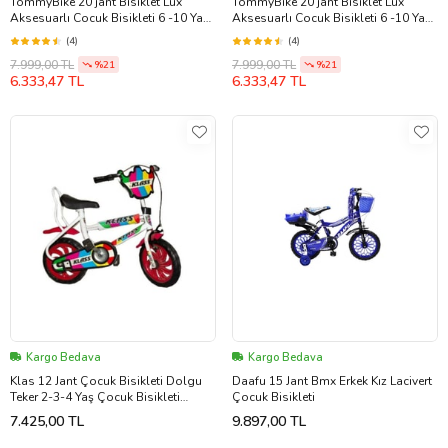
TommyBike 20 jant Bisiklet Lüx
TommyBike 20 jant Bisiklet Lüx
Aksesuarlı Cocuk Bisikleti 6 -10 Yaş
Aksesuarlı Cocuk Bisikleti 6 -10 Yaş
(Mavi)
(Pembe)
(4)
(4)
7.999,00 TL
7.999,00 TL
%21
%21
6.333,47 TL
6.333,47 TL
Kargo Bedava
Kargo Bedava
Klas 12 Jant Çocuk Bisikleti Dolgu
Daafu 15 Jant Bmx Erkek Kız Lacivert
Teker 2-3-4 Yaş Çocuk Bisikleti
Çocuk Bisikleti
Kırmızı
7.425,00 TL
9.897,00 TL