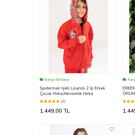
Kargo Bedava
Kar
Spiderman Işıklı Lisanslı 2 İp Erkek
ERKEK ÇOCUK
Çocuk Hırka,Mevsimlik Hırka
ÖRÜM
HIRKA
(2)
1.449,00 TL
1.44