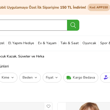
zel
El Yapımı Hediye
Ev & Yaşam
Takı & Saat
Oyuncak
Spor 
cuk Kazak, Süveter ve Hırka
et & Bahçe
Petshop
Kozmetik
Otomotiv & Motosiklet
Hobi
Ann
ünleri
Kime
Beden
Fiyat
Kargo Bedava