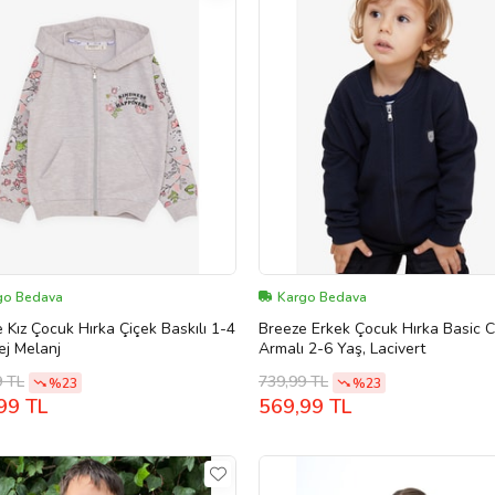
go Bedava
Kargo Bedava
 Kız Çocuk Hırka Çiçek Baskılı 1-4
Breeze Erkek Çocuk Hırka Basic C
ej Melanj
Armalı 2-6 Yaş, Lacivert
9 TL
739,99 TL
%23
%23
99 TL
569,99 TL