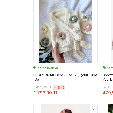
Kargo Bedava
Kar
El Örgüsü Kız Bebek Çocuk Çiçekli Hırka
Breeze
(Bej)
Yaş, B
3.499,00 TL
619,9
%49
1.799,00 TL
479,