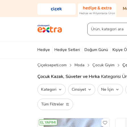
Hediye ve Milyonlarca Ürün
Hediye
Hediye Setleri
Doğum Günü
Kişiye Ö
Çiçeksepeti.com
Moda
Çocuk Giyim
Ço
Diğer
Ayakkabı & Çanta
Parfüm
Yapı Mark
Çocuk Kazak, Süveter ve Hırka
Kategorisi Ür
Kategori
Cinsiyet
Ne İçin
Tüm Filtreler
EL YAPIMI