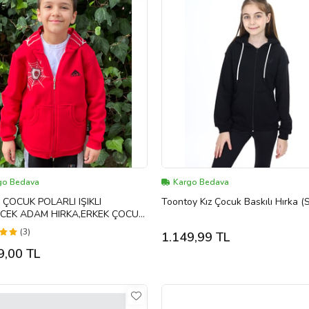
go Bedava
Kargo Bedava
 POLARLI IŞIKLI
Toontoy Kız Çocuk Baskılı Hırka (
CEK ADAM HIRKA,ERKEK ÇOCUK
,POLARLI HIRKA,
(3)
1.149,99 TL
9,00 TL