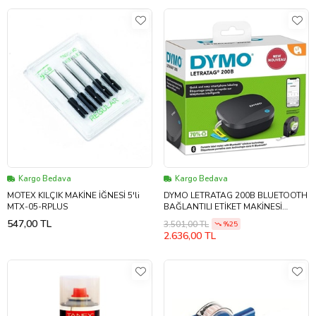
Kargo Bedava
Kargo Bedava
MOTEX KILÇIK MAKİNE İĞNESİ 5'li
DYMO LETRATAG 200B BLUETOOTH
MTX-05-RPLUS
BAĞLANTILI ETİKET MAKİNESİ
2172855
547,00 TL
3.501,00 TL
%25
2.636,00 TL