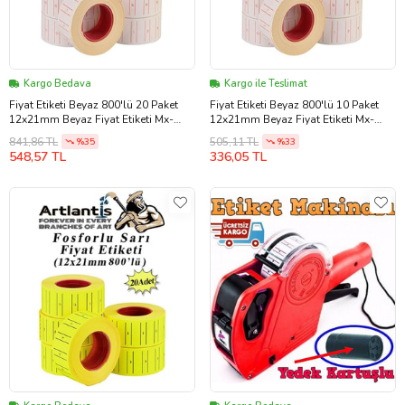
Kargo Bedava
Kargo ile Teslimat
Fiyat Etiketi Beyaz 800'lü 20 Paket
Fiyat Etiketi Beyaz 800'lü 10 Paket
12x21mm Beyaz Fiyat Etiketi Mx-
12x21mm Beyaz Fiyat Etiketi Mx-
5500 M5500 Hg979 Motex Etiket
5500 M5500 Hg979 Motex Etiket
841,86 TL
505,11 TL
%35
%33
Makinesi Yedeği
Makinesi Yedeği
548,57 TL
336,05 TL