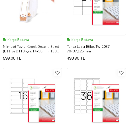
Kargo Bedava
Kargo Bedava
Niimbot Yavru Köpek Desenli Etiket
Tanex Lazer Etiket Tw-2037
(D11 ve D110 için, 14x50mm, 130
70×37,125 mm
adet)
599,00 TL
498,90 TL