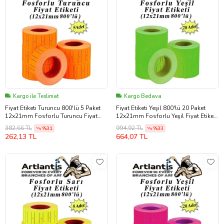
Kargo ile Teslimat
Kargo Bedava
Fiyat Etiketi Turuncu 800'lü 5 Paket
Fiyat Etiketi Yeşil 800'lü 20 Paket
12x21mm Fosforlu Turuncu Fiyat
12x21mm Fosforlu Yeşil Fiyat Etiketi
Etiketi Mx-5500 M5500 Hg979 Motex
Mx-5500 M5500 Hg979 Motex Etiket
382,66 TL
994,92 TL
%31
%33
Etiket Makinesi Yedeği
Makinesi Yedeği
262,13 TL
664,07 TL