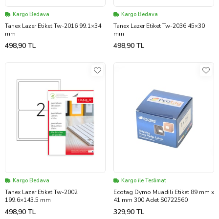
Kargo Bedava
Kargo Bedava
Tanex Lazer Etiket Tw-2016 99.1×34
Tanex Lazer Etiket Tw-2036 45×30
mm
mm
498,90 TL
498,90 TL
Kargo Bedava
Kargo ile Teslimat
Tanex Lazer Etiket Tw-2002
Ecotag Dymo Muadili Etiket 89 mm x
199.6×143.5 mm
41 mm 300 Adet S0722560
498,90 TL
329,90 TL