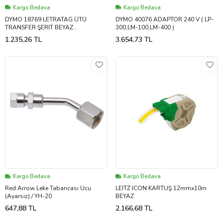
Kargo Bedava
Kargo Bedava
DYMO 18769 LETRATAG ÜTÜ
DYMO 40076 ADAPTOR 240 V ( LP-
TRANSFER ŞERİT BEYAZ
300,LM-100,LM-400 )
(12mmx2mt)
1.235,26 TL
3.654,73 TL
Kargo Bedava
Kargo Bedava
Red Arrow Leke Tabancası Ucu
LEITZ ICON KARTUŞ 12mmx10m
(Ayarsız) / YH-20
BEYAZ
647,88 TL
2.166,68 TL