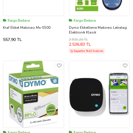
Kargo Bedava
Kargo Bedava
Kraf Etiket Makinası Mx-5500
Dymo Etiketleme Makinesi Letratag
Elektronik Klasik
557,90 TL
2.815,26 TL
2.536,83 TL
Sepette %10 İndirim
Kargo Bedava
Kargo Bedava