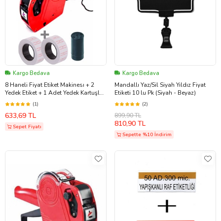
Kargo Bedava
Kargo Bedava
8 Haneli Fiyat Etiket Makinesı + 2
Mandallı Yaz/Sil Siyah Yıldız Fiyat
Yedek Etiket + 1 Adet Yedek Kartuşlu
Etiketi 10 lu Pk (Siyah - Beyaz)
Etiket Basma Makinesi Maknas
(1)
(2)
633,69 TL
899,90 TL
810,90 TL
Sepet Fiyatı
Sepette %10 İndirim