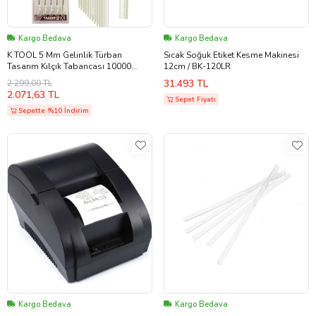
Kargo Bedava
Kargo Bedava
K TOOL 5 Mm Gelinlik Türban
Sıcak Soğuk Etiket Kesme Makinesi
Tasarım Kılçık Tabancası 10000
12cm / BK-120LR
Kılçık Ve Iğne Seti
31.493 TL
2.299,00 TL
2.071,63 TL
Sepet Fiyatı
Sepette %10 İndirim
Kargo Bedava
Kargo Bedava