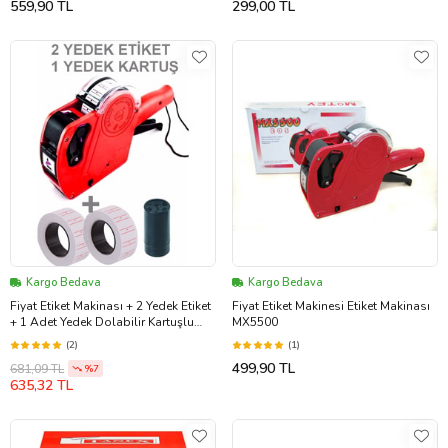
559,90 TL
299,00 TL
Kargo Bedava
Kargo Bedava
Fiyat Etiket Makinası + 2 Yedek Etiket
Fiyat Etiket Makinesi Etiket Makinası
+ 1 Adet Yedek Dolabilir Kartuşlu
MX5500
Etiket Basma Makinesi
(2)
(1)
499,90 TL
681,09 TL
%7
635,32 TL