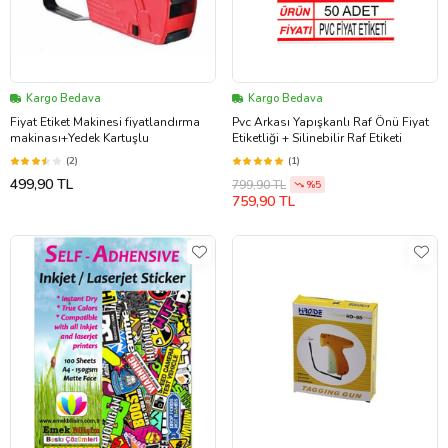
Kargo Bedava
Kargo Bedava
Fiyat Etiket Makinesi fiyatlandırma
Pvc Arkası Yapışkanlı Raf Önü Fiyat
makinası+Yedek Kartuşlu
Etiketliği + Silinebilir Raf Etiketi
(2)
(1)
499,90 TL
799,90 TL
%5
759,90 TL