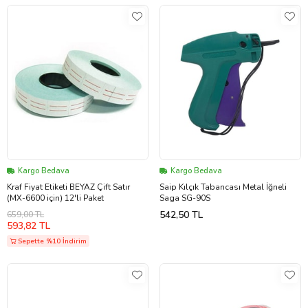
Kargo Bedava
Kargo Bedava
Kraf Fiyat Etiketi BEYAZ Çift Satır
Saip Kılçık Tabancası Metal İğneli
(MX-6600 için) 12'li Paket
Saga SG-90S
542,50 TL
659,00 TL
593,82 TL
Sepette %10 İndirim