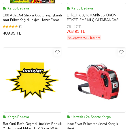
Kargo Bedava
Kargo Bedava
100 Adet A4 Sticker Güçlü Yapışkanlı
ETİKET KILÇIK MAKİNESİ ÜRÜN
mat Etiket Kağıdı inkjet - lazer Epson
ETİKETLEME KILÇIĞI TABANCASI
Tanklı yazıcılar için
(5343)
(1)
781,17 TL
703,91 TL
489,99 TL
Sepette %10 İndirim
Kargo Bedava
Ücretsiz / 24 Saatte Kargo
Raf Önü Rafa Geçmeli İndirim Baskılı
İnox Fiyat Etiket Makinesi Karışık
Yıldızlı Fiyat Etiketi 15x12 cm.50 Ad.
Renk