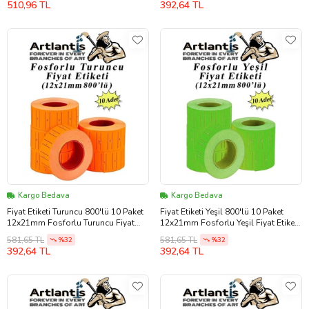
510,96 TL
392,64 TL
Kargo Bedava
Kargo Bedava
Fiyat Etiketi Turuncu 800'lü 10 Paket
Fiyat Etiketi Yeşil 800'lü 10 Paket
12x21mm Fosforlu Turuncu Fiyat
12x21mm Fosforlu Yeşil Fiyat Etiketi
Etiketi Mx-5500 M5500 Hg979 Motex
Mx-5500 M5500 Hg979 Motex Etiket
581,65 TL
581,65 TL
%32
%32
Etiket Makinesi Yedeği
Makinesi Yedeği
392,64 TL
392,64 TL