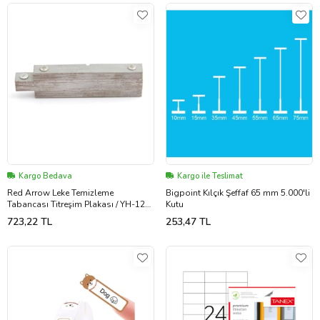
Kargo Bedava
Kargo ile Teslimat
Red Arrow Leke Temizleme
Bigpoint Kılçık Şeffaf 65 mm 5.000'li
Tabancası Titreşim Plakası / YH-120-
Kutu
5
723,22 TL
253,47 TL