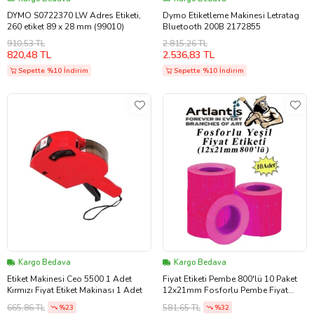
DYMO S0722370 LW Adres Etiketi,
Dymo Etiketleme Makinesi Letratag
260 etiket 89 x 28 mm (99010)
Bluetooth 200B 2172855
910,53 TL
2.815,26 TL
820,48 TL
2.536,83 TL
Sepette %10 İndirim
Sepette %10 İndirim
Kargo Bedava
Kargo Bedava
Etiket Makinesi Ceo 5500 1 Adet
Fiyat Etiketi Pembe 800'lü 10 Paket
Kırmızı Fiyat Etiket Makinası 1 Adet
12x21mm Fosforlu Pembe Fiyat
Etiketi Mx-5500 M5500 Hg979 Motex
665,86 TL
581,65 TL
%23
%32
Etiket Makinesi Yedeği