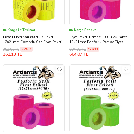
Kargo ile Teslimat
Kargo Bedava
Fiyat Etiketi Sarı 800'lü 5 Paket
Fiyat Etiketi Pembe 800'lü 20 Paket
12x21mm Fosforlu Sarı Fiyat Etiketi
12x21mm Fosforlu Pembe Fiyat
Mx-5500 M5500 Hg979 Motex Etiket
Etiketi Mx-5500 M5500 Hg979 Motex
382,66 TL
994,92 TL
%31
%33
Makinesi Yedeğiart
Etiket Makinesi Yedeği
262,13 TL
664,07 TL