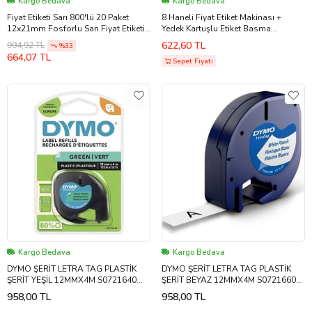
Kargo Bedava
Kargo Bedava
Fiyat Etiketi Sarı 800'lü 20 Paket
8 Haneli Fiyat Etiket Makinası +
12x21mm Fosforlu Sarı Fiyat Etiketi
Yedek Kartuşlu Etiket Basma
Mx-5500 M5500 Hg979 Motex Etiket
Makinesi 1.KALİTE ETİKETLEME
622,60 TL
994,92 TL
%33
Makinesi Yedeği
MAKİNASI
664,07 TL
Sepet Fiyatı
Kargo Bedava
Kargo Bedava
DYMO ŞERİT LETRA TAG PLASTİK
DYMO ŞERİT LETRA TAG PLASTİK
ŞERİT YEŞİL 12MMX4M S0721640
ŞERİT BEYAZ 12MMX4M S0721660
59425
59422
958,00 TL
958,00 TL