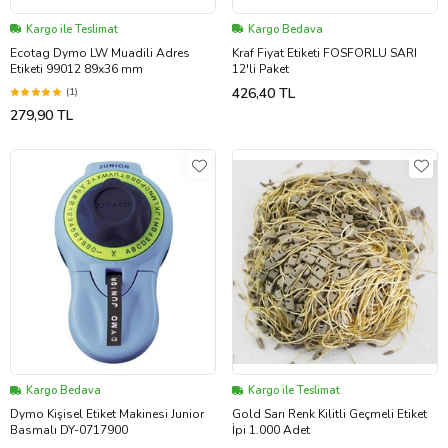
Kargo ile Teslimat
Kargo Bedava
Ecotag Dymo LW Muadili Adres
Kraf Fiyat Etiketi FOSFORLU SARI
Etiketi 99012 89x36 mm
12'li Paket
426,40 TL
(1)
279,90 TL
Kargo Bedava
Kargo ile Teslimat
Dymo Kişisel Etiket Makinesi Junior
Gold Sarı Renk Kilitli Geçmeli Etiket
Basmalı DY-0717900
İpi 1.000 Adet