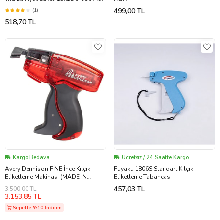
499,00 TL
(1)
518,70 TL
Kargo Bedava
Ücretsiz / 24 Saatte Kargo
Avery Dennison FİNE İnce Kılçık
Fuyaku 1806S Standart Kılçık
Etiketleme Makinası (MADE IN
Etiketleme Tabancası
EUROPA)
457,03 TL
3.500,00 TL
3.153,85 TL
Sepette %10 İndirim