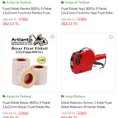
Kargo ile Teslimat
Kargo ile Teslimat
Fiyat Etiketi Pembe 800'lü 5 Paket
Fiyat Etiketi Yeşil 800'lü 5 Paket
12x21mm Fosforlu Pembe Fiyat
12x21mm Fosforlu Yeşil Fiyat Etiketi
Etiketi Mx-5500 M5500 Hg979 Motex
Mx-5500 M5500 Hg979 Motex Etiket
382,66 TL
382,66 TL
%31
%31
Etiket Makinesi Yedeğiart
Makinesi Yedeği
262,13 TL
262,13 TL
Kargo ile Teslimat
Kargo Bedava
Fiyat Etiketi Beyaz 800'lü 5 Paket
Etiket Makinesi Kırmızı 1 Adet Fiyat
12x21mm Beyaz Fiyat Etiketi Mx-
Etiket Makinası 8 Haneli Yedek
5500 M5500 Hg979 Motex Etiket
Kartuşlu Mağaza Dükkan Market İçin
382,66 TL
760,98 TL
%38
%27
Makinesi Yedeğiart
İdeal
235,56 TL
554,84 TL