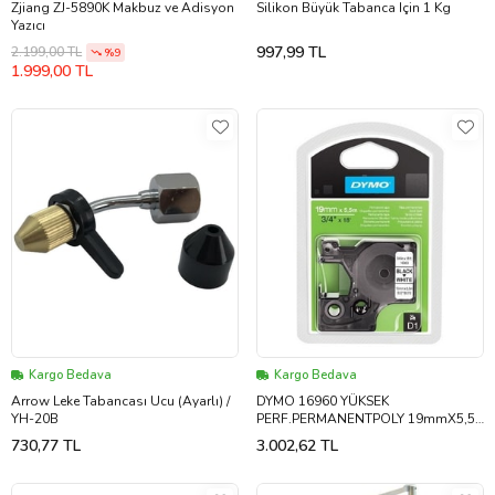
Zjiang ZJ-5890K Makbuz ve Adisyon
Silikon Büyük Tabanca Için 1 Kg
Yazıcı
997,99 TL
2.199,00 TL
%9
1.999,00 TL
Kargo Bedava
Kargo Bedava
Arrow Leke Tabancası Ucu (Ayarlı) /
DYMO 16960 YÜKSEK
YH-20B
PERF.PERMANENTPOLY 19mmX5,5
SİYAH/BEYAZ
730,77 TL
3.002,62 TL