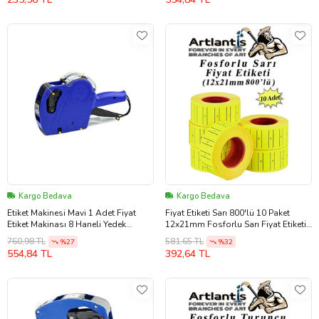
Kargo Bedava
Kargo Bedava
Etiket Makinesi Mavi 1 Adet Fiyat
Fiyat Etiketi Sarı 800'lü 10 Paket
Etiket Makinası 8 Haneli Yedek
12x21mm Fosforlu Sarı Fiyat Etiketi
Kartuşlu Mağaza Dükkan Market İçin
Mx-5500 M5500 Hg979 Motex Etiket
760,98 TL
581,65 TL
%27
%32
İdeal
Makinesi Yedeği
554,84 TL
392,64 TL