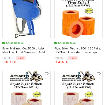
Kargo Bedava
Kargo Bedava
Etiket Makinesi Ceo 5500 1 Adet
Fiyat Etiketi Turuncu 800'lü 20 Paket
Mavi Fiyat Etiket Makinası 1 Adet
12x21mm Fosforlu Turuncu Fiyat
Etiketi Mx-5500 M5500 Hg979 Motex
665,86 TL
994,92 TL
%23
%33
Etiket Makinesi Yedeği
510,96 TL
664,07 TL