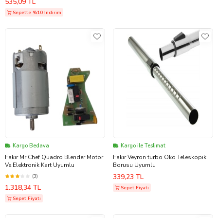
535,09 TL
Sepette %10 İndirim
Kargo Bedava
Kargo ile Teslimat
Fakir Mr Chef Quadro Blender Motor
Fakir Veyron turbo Öko Teleskopik
Ve Elektronik Kart Uyumlu
Borusu Uyumlu
339,23 TL
(3)
1.318,34 TL
Sepet Fiyatı
Sepet Fiyatı