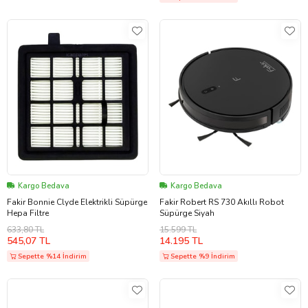
Kargo Bedava
Kargo Bedava
Fakir Bonnie Clyde Elektrikli Süpürge
Fakir Robert RS 730 Akıllı Robot
Hepa Filtre
Süpürge Siyah
633,80 TL
15.599 TL
545,07 TL
14.195 TL
Sepette %14 İndirim
Sepette %9 İndirim