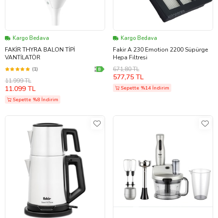
Kargo Bedava
Kargo Bedava
FAKİR THYRA BALON TİPİ
Fakir A 230 Emotion 2200 Süpürge
VANTİLATÖR
Hepa Filtresi
671,80 TL
(1)
577,75 TL
11.999 TL
11.099 TL
Sepette %14 İndirim
Sepette %8 İndirim