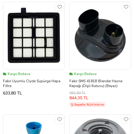
Kargo Bedava
Kargo Bedava
Fakir Uyumlu Clyde Süpürge Hepa
Fakir SMS 4181B Blender Hazne
Filtre
Kapağı (Dişli Kutusu) (Beyaz)
633,80 TL
981,80 TL
844,35 TL
Sepette %14 İndirim