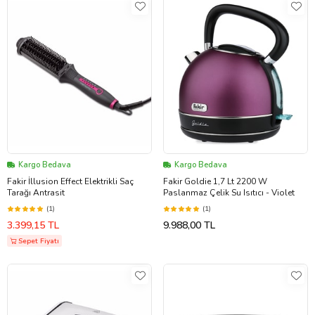
Kargo Bedava
Kargo Bedava
Fakir İllusion Effect Elektrikli Saç
Fakir Goldie 1,7 Lt 2200 W
Tarağı Antrasit
Paslanmaz Çelik Su Isıtıcı - Violet
(1)
(1)
3.399,15 TL
9.988,00 TL
Sepet Fiyatı