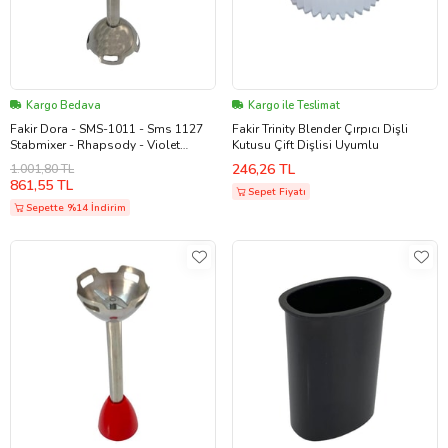
Kargo Bedava
Kargo ile Teslimat
Fakir Dora - SMS-1011 - Sms 1127
Fakir Trinity Blender Çırpıcı Dişli
Stabmixer - Rhapsody - Violet
Kutusu Çift Dişlisi Uyumlu
Blender Parçalayıcı Ayak Mavi
246,26 TL
1.001,80 TL
(Beyaz)
861,55 TL
Sepet Fiyatı
Sepette %14 İndirim