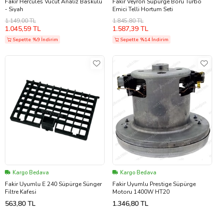
Fakir Hercules Vücut Analiz Baskülü
Fakir Veyron Süpürge Boru Turbo
- Siyah
Emici Telli Hortum Seti
1.149,00 TL
1.845,80 TL
1.045,59 TL
1.587,39 TL
Sepette %9 İndirim
Sepette %14 İndirim
Kargo Bedava
Kargo Bedava
Fakir Uyumlu E 240 Süpürge Sünger
Fakir Uyumlu Prestige Süpürge
Filtre Kafesi
Motoru 1400W HT20
563,80 TL
1.346,80 TL