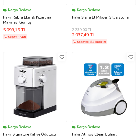
Kargo Bedava
Kargo Bedava
Fakir Rubra Ekmek Kızartma
Fakir Sierra El Mikseri Silverstone
Makinesi Gümüş
5.099,15 TL
2.239,00 TL
2.037,49 TL
Sepet Fiyatı
Sepette %9 İndirim
Kargo Bedava
Kargo Bedava
Fakir Signature Kahve Öğütücü
Fakir Atmos Clean Buharlı