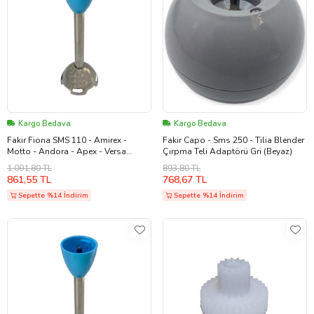
Kargo Bedava
Kargo Bedava
Fakir Fiona SMS 110 - Amirex -
Fakir Capo - Sms 250 - Tilia Blender
Motto - Andora - Apex - Versa
Çırpma Teli Adaptörü Gri (Beyaz)
Blender Parçalayıcı Ayak Mavi
1.001,80 TL
893,80 TL
(Beyaz)
861,55 TL
768,67 TL
Sepette %14 İndirim
Sepette %14 İndirim