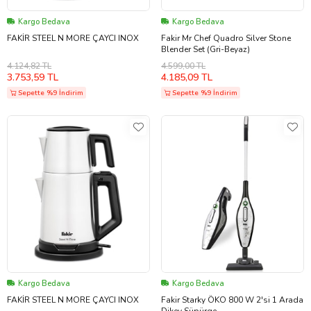
Kargo Bedava
Kargo Bedava
FAKİR STEEL N MORE ÇAYCI INOX
Fakir Mr Chef Quadro Silver Stone
Blender Set (Gri-Beyaz)
4.124,82 TL
4.599,00 TL
3.753,59 TL
4.185,09 TL
Sepette %9 İndirim
Sepette %9 İndirim
Kargo Bedava
Kargo Bedava
FAKİR STEEL N MORE ÇAYCI INOX
Fakir Starky ÖKO 800 W 2'si 1 Arada
Dikey Süpürge