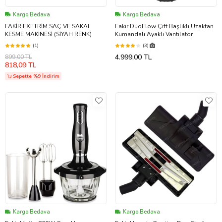
Kargo Bedava
Kargo Bedava
FAKİR EXETRİM SAÇ VE SAKAL
Fakir DuoFlow Çift Başlıklı Uzaktan
KESME MAKİNESİ (SİYAH RENK)
Kumandalı Ayaklı Vantilatör
(1)
(3)
4.999,00 TL
899,00 TL
818,09 TL
Sepette %9 İndirim
Kargo Bedava
Kargo Bedava