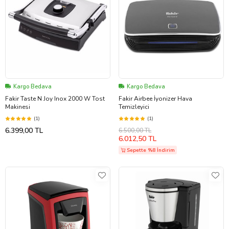
Kargo Bedava
Kargo Bedava
Fakir Taste N Joy Inox 2000 W Tost
Fakir Airbee İyonizer Hava
Makinesi
Temizleyici
(1)
(1)
6.399,00 TL
6.500,00 TL
6.012,50 TL
Sepette %8 İndirim