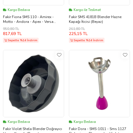
Kargo Bedava
Kargo ile Teslimat
Fakir Fiona SMS 110 - Amirex -
Fakir SMS 4181B Blender Hazne
Motto - Andora - Apex - Versa
Kapağı İticisi (Beyaz)
Blender Parçalayıcı Ayak Krmzı
950,80 TL
261,80 TL
(Beyaz)
817,69 TL
225,15 TL
Sepette %14 İndirim
Sepette %14 İndirim
Kargo Bedava
Kargo Bedava
Fakir Violet Shela Blender Doğrayıcı
Fakir Dora - SMS-1011 - Sms 1127