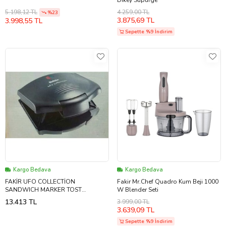
4.259,00 TL
5.198,12 TL
%23
3.875,69 TL
3.998,55 TL
Sepette %9 İndirim
Kargo Bedava
Kargo Bedava
FAKİR UFO COLLECTİON
Fakir Mr.Chef Quadro Kum Beji 1000
SANDWICH MARKER TOST
W Blender Seti
MAKİNESİ
13.413 TL
3.999,00 TL
3.639,09 TL
Sepette %9 İndirim