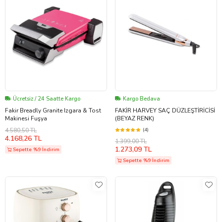
Ücretsiz / 24 Saatte Kargo
Kargo Bedava
Fakir Breadly Granite Izgara & Tost
FAKİR HARVEY SAÇ DÜZLEŞTİRİCİSİ
Makinesi Fuşya
(BEYAZ RENK)
4.580,50 TL
(4)
4.168,26 TL
1.399,00 TL
1.273,09 TL
Sepette %9 İndirim
Sepette %9 İndirim