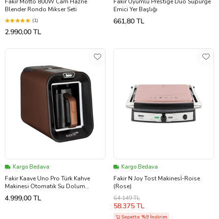
Fakir Motto 800W Cam Hazne
Fakir Uyumlu Prestige Duo Süpürge
Blender Rondo Mikser Seti
Emici Yer Başlığı
661,80 TL
(1)
2.990,00 TL
Kargo Bedava
Kargo Bedava
Fakir Kaave Uno Pro Türk Kahve
Fakir N Joy Tost Makinesİ-Roise
Makinesi Otomatik Su Dolum
(Rose)
Hazneli 1lt Kahverengi
4.999,00 TL
64.149 TL
58.375 TL
Sepette %9 İndirim