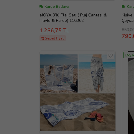
Kargo Bedava
Kar
eJOYA 3’lü Plaj Seti ( Plaj Çantası &
Kişiye
Havlu & Pareo) 116362
Çeyizl
850,0
1.236,75 TL
790,
Sepet Fiyatı
TASA