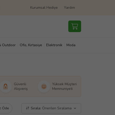
Kurumsal Hediye
Yardım
& Outdoor
Ofis, Kırtasiye
Elektronik
Moda
e & Çocuk
Süpermarket
Güvenli
Yüksek Müşteri
Alışveriş
Memnuniyeti
z Öde
Sırala:
Önerilen Sıralama