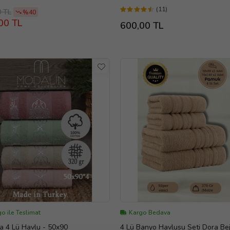
(11)
0 TL
%40
00 TL
600,00 TL
o ile Teslimat
Kargo Bedava
a 4 Lü Havlu - 50x90
4 Lü Banyo Havlusu Seti Dora Bej