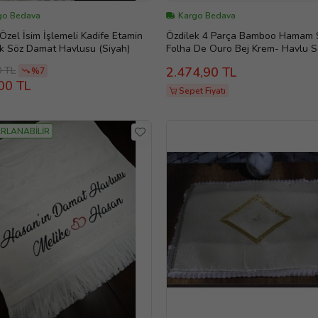
go Bedava
Kargo Bedava
 Özel İsim İşlemeli Kadife Etamin
Özdilek 4 Parça Bamboo Hamam S
ik Söz Damat Havlusu (Siyah)
Folha De Ouro Bej Krem- Havlu S
0 TL
2.474,90 TL
%7
00 TL
Sepet Fiyatı
RLANABİLİR