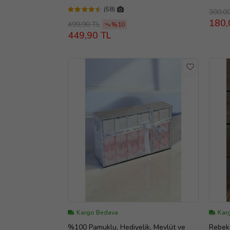
(58)
300,0
180,
499,90 TL
%10
449,90 TL
Kargo Bedava
Karg
%100 Pamuklu, Hediyelik, Mevlüt ve
Rebek