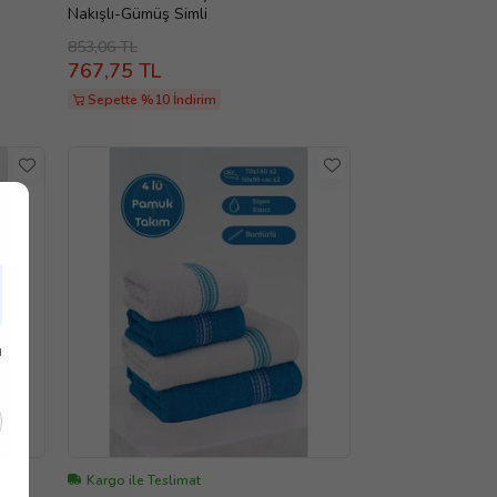
Nakışlı-Gümüş Simli
853,06 TL
767,75 TL
Sepette %10 İndirim
ı
Kargo ile Teslimat