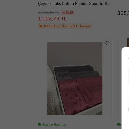
Çeyizlik Lüks Kutulu Pembe Güpürlü 6'lı
Havlu Seti
1.338,46 TL
305,
%18
1.102,73 TL
1000 TL ve Üzeri 70 TL İndirim
Kargo Bedava
Kar