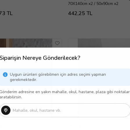
70X140cm x2 / 50x90cm x2
73 TL
442,25 TL
Siparişin Nereye Gönderilecek?
Uygun ürünleri görebilmen için adres seçimi yapman
gerekmektedir.
Gönderim adresine en yakın mahalle, okul, hastane, plaza gibi noktalar
aratabilirsin.
go Bedava
Kargo Bedava