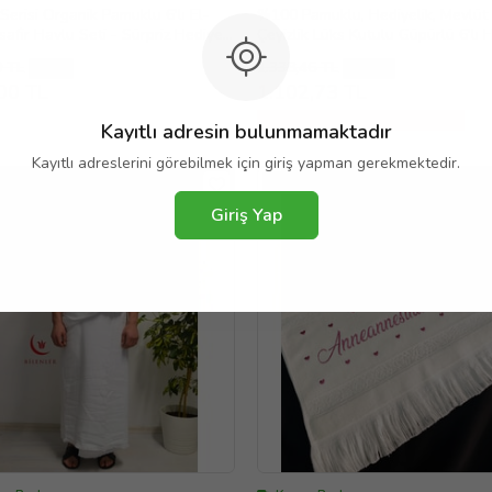
Serisi Organik Pamuklu 6'lı El-
%100 Pamuklu, Hediyelik, Mevlüt
safir Havlu Seti - Sürpriz Hediyeli
Çeyizlik Lüks Kutulu Güpürlü 6'lı 
dra)
Seti - Renkli
0 TL
1.338,46 TL
%9
%18
00 TL
1.102,73 TL
1000 TL ve Üzeri 70 TL İndirim
Kayıtlı adresin bulunmamaktadır
Kayıtlı adreslerini görebilmek için giriş yapman gerekmektedir.
TASARLANABİLİR
Giriş Yap