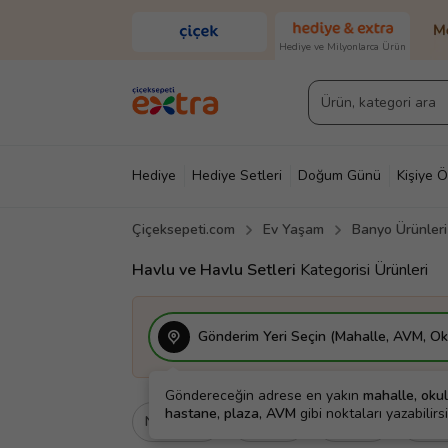
Hediye ve Milyonlarca Ürün
Hediye
Hediye Setleri
Doğum Günü
Kişiye Ö
Çiçeksepeti.com
Ev Yaşam
Banyo Ürünleri
Diğer
Ayakkabı & Çanta
Parfüm
Yapı Mark
Havlu ve Havlu Setleri
Kategorisi Ürünleri
Gönderim Yeri Seçin (Mahalle, AVM, Oku
Göndereceğin adrese en yakın
mahalle, okul
hastane, plaza, AVM
gibi noktaları yazabilirsi
Ne İçin
Kime
Fiyat
K