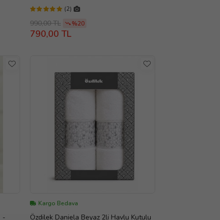
(2)
990,00 TL
%20
790,00 TL
Kargo Bedava
 -
Özdilek Daniela Beyaz 2li Havlu Kutulu