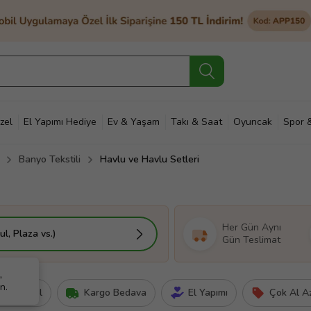
zel
El Yapımı Hediye
Ev & Yaşam
Takı & Saat
Oyuncak
Spor 
Banyo Tekstili
Havlu ve Havlu Setleri
et & Bahçe
Petshop
Kozmetik
Otomotiv & Motosiklet
Hobi
Ann
Her Gün Aynı
l, Plaza vs.)
Gün Teslimat
,
n.
işiye Özel
Kargo Bedava
El Yapımı
Çok Al A