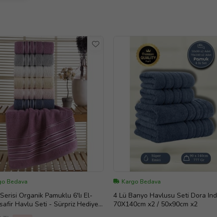
go Bedava
Kargo Bedava
Serisi Organik Pamuklu 6'lı El-
4 Lü Banyo Havlusu Seti Dora Ind
safir Havlu Seti - Sürpriz Hediyeli
70X140cm x2 / 50x90cm x2
LACIVERT-MURDUM)