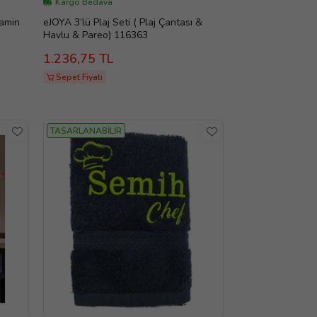
Kargo Bedava
tamin
eJOYA 3’lü Plaj Seti ( Plaj Çantası &
Havlu & Pareo) 116363
1.236,75 TL
Sepet Fiyatı
TASARLANABİLİR