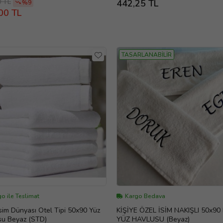
0 TL
442,25 TL
%9
00 TL
TASARLANABİLİR
o ile Teslimat
Kargo Bedava
im Dünyası Otel Tipi 50x90 Yüz
KİŞİYE ÖZEL İSİM NAKIŞLI 50x90
su Beyaz (STD)
YÜZ HAVLUSU (Beyaz)