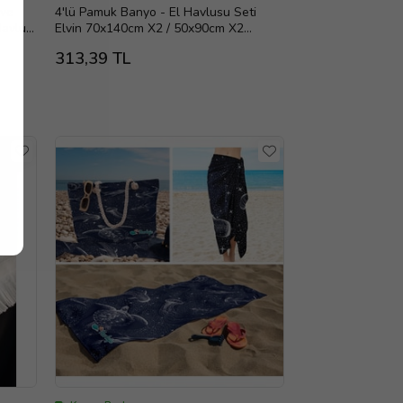
 ve
4'lü Pamuk Banyo - El Havlusu Seti
Havlu
Elvin 70x140cm X2 / 50x90cm X2
Turkuvaz Beyaz
313,39 TL