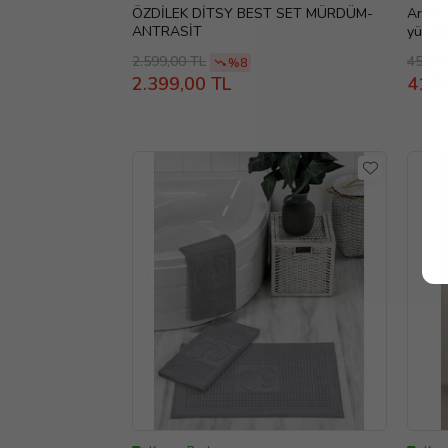
ÖZDİLEK DİTSY BEST SET MÜRDÜM-
Arzen 
ANTRASİT
yüz-mi
!!! (Pu
2.599,00 TL
459,0
%8
2.399,00 TL
419,