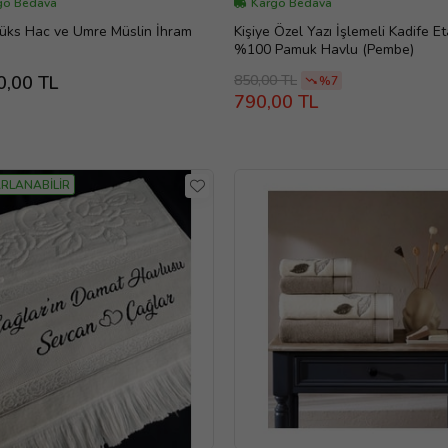
go Bedava
Kargo Bedava
Lüks Hac ve Umre Müslin İhram
Kişiye Özel Yazı İşlemeli Kadife E
%100 Pamuk Havlu (Pembe)
850,00 TL
0,00 TL
%7
790,00 TL
RLANABİLİR