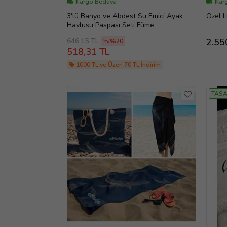
Kargo Bedava
Kar
3'lü Banyo ve Abdest Su Emici Ayak
Özel 
Havlusu Paspası Seti Füme
646,15 TL
2.55
%20
518,31 TL
1000 TL ve Üzeri 70 TL İndirim
TASA