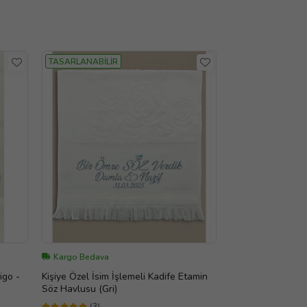
TASARLANABİLİR
Kargo Bedava
igo -
Kişiye Özel İsim İşlemeli Kadife Etamin
Söz Havlusu (Gri)
(3)