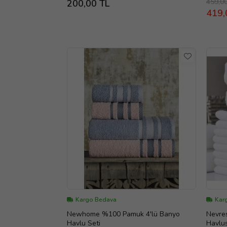
459,0
200,00 TL
419,
Kargo Bedava
Karg
Newhome %100 Pamuk 4'lü Banyo
Nevres
Havlu Seti
Havlu