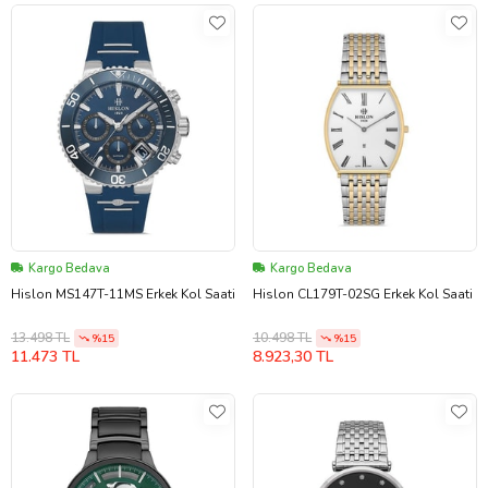
Kargo Bedava
Kargo Bedava
Hislon MS147T-11MS Erkek Kol Saati
Hislon CL179T-02SG Erkek Kol Saati
13.498 TL
10.498 TL
%15
%15
11.473 TL
8.923,30 TL