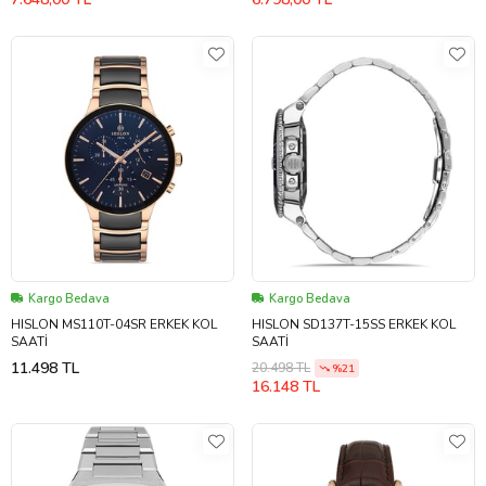
Kargo Bedava
Kargo Bedava
HISLON MS110T-04SR ERKEK KOL
HISLON SD137T-15SS ERKEK KOL
SAATİ
SAATİ
11.498 TL
20.498 TL
%21
16.148 TL