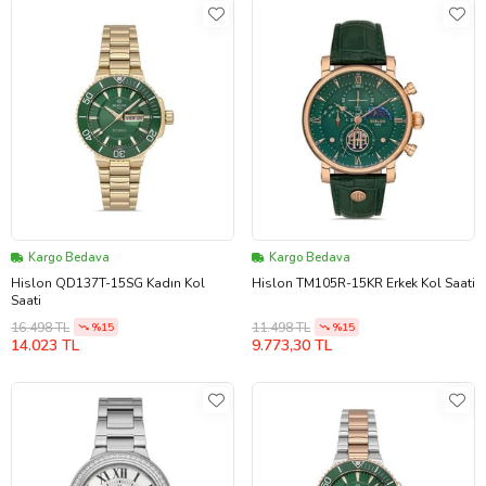
Kargo Bedava
Kargo Bedava
Hislon QD137T-15SG Kadın Kol
Hislon TM105R-15KR Erkek Kol Saati
Saati
16.498 TL
11.498 TL
%15
%15
14.023 TL
9.773,30 TL