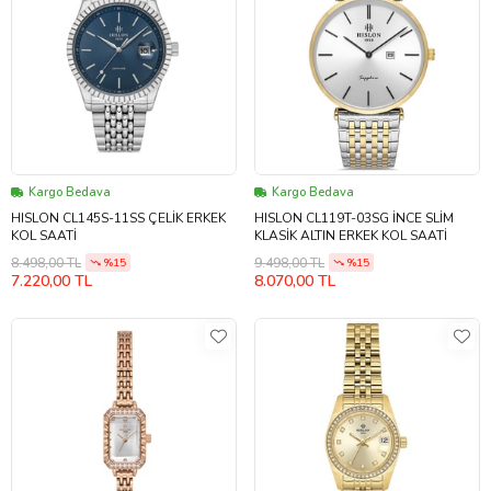
Kargo Bedava
Kargo Bedava
HISLON CL145S-11SS ÇELİK ERKEK
HISLON CL119T-03SG İNCE SLİM
KOL SAATİ
KLASİK ALTIN ERKEK KOL SAATİ
8.498,00 TL
9.498,00 TL
%15
%15
7.220,00 TL
8.070,00 TL