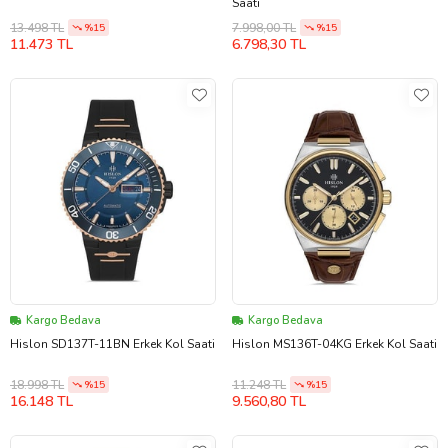
Saati
13.498 TL
7.998,00 TL
%15
%15
11.473 TL
6.798,30 TL
Kargo Bedava
Kargo Bedava
Hislon SD137T-11BN Erkek Kol Saati
Hislon MS136T-04KG Erkek Kol Saati
18.998 TL
11.248 TL
%15
%15
16.148 TL
9.560,80 TL