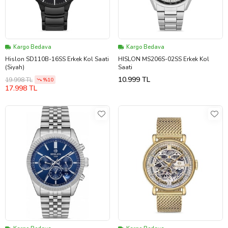
Kargo Bedava
Kargo Bedava
Hislon SD110B-16SS Erkek Kol Saati
HISLON MS206S-02SS Erkek Kol
(Siyah)
Saati
10.999 TL
19.998 TL
%10
17.998 TL