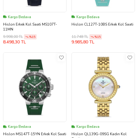
Kargo Bedava
Kargo Bedava
Hislon Erkek Kol Saati MS107T-
Hislon CL127T-10BS Erkek Kol Saati
11MN
9.998,00 TL
11.748 TL
%15
%15
8.498,30 TL
9.985,80 TL
Kargo Bedava
Kargo Bedava
Hislon MS147T-15YN Erkek Kol Saati
Hislon QL139G-09SG Kadın Kol