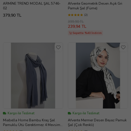
ARMİNE TREND MODAL ŞAL 5746-
Afvente Geometrik Desen Açık Gri
02
Pamuk Şal (Füme)
379,90 TL
(2)
399,90 TL
239,94 TL
Sepette %40 İndirim
Kargo ile Teslimat
Kargo ile Teslimat
Miabella Home Bambu Kraş Şal
Afvente Mermer Desen Beyaz Pamuk
Pamuklu Ütü Gerektirmez 4 Mevsim
Şal (Çok Renkli)
Tül Şal Terletmez (DUMAN)