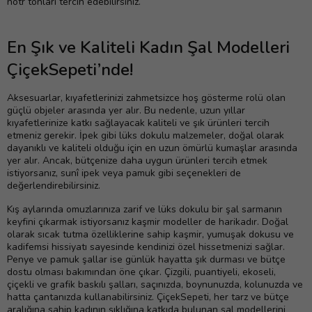
nötr tonları tercih edebilirsiniz.
En Şık ve Kaliteli Kadın Şal Modelleri
ÇiçekSepeti’nde!
Aksesuarlar, kıyafetlerinizi zahmetsizce hoş gösterme rolü olan
güçlü objeler arasında yer alır. Bu nedenle, uzun yıllar
kıyafetlerinize katkı sağlayacak kaliteli ve şık ürünleri tercih
etmeniz gerekir. İpek gibi lüks dokulu malzemeler, doğal olarak
dayanıklı ve kaliteli olduğu için en uzun ömürlü kumaşlar arasında
yer alır. Ancak, bütçenize daha uygun ürünleri tercih etmek
istiyorsanız, sunî ipek veya pamuk gibi seçenekleri de
değerlendirebilirsiniz.
Kış aylarında omuzlarınıza zarif ve lüks dokulu bir şal sarmanın
keyfini çıkarmak istiyorsanız kaşmir modeller de harikadır. Doğal
olarak sıcak tutma özelliklerine sahip kaşmir, yumuşak dokusu ve
kadifemsi hissiyatı sayesinde kendinizi özel hissetmenizi sağlar.
Penye ve pamuk şallar ise günlük hayatta şık durması ve bütçe
dostu olması bakımından öne çıkar. Çizgili, puantiyeli, ekoseli,
çiçekli ve grafik baskılı şalları, saçınızda, boynunuzda, kolunuzda ve
hatta çantanızda kullanabilirsiniz. ÇiçekSepeti, her tarz ve bütçe
aralığına sahip kadının şıklığına katkıda bulunan şal modellerini