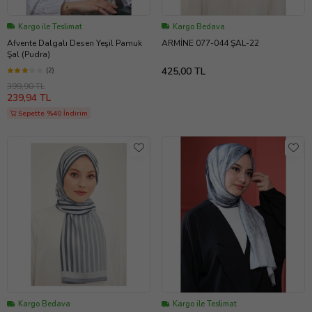
Kargo ile Teslimat
Kargo Bedava
Afvente Dalgalı Desen Yeşil Pamuk
ARMİNE 077-044 ŞAL-22
Şal (Pudra)
425,00 TL
(2)
399,90 TL
239,94 TL
Sepette %40 İndirim
Kargo Bedava
Kargo ile Teslimat