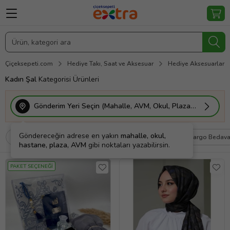
Çiçeksepeti.com
Hediye Takı, Saat ve Aksesuar
Hediye Aksesuarlar
Kadın Şal
Kategorisi Ürünleri
Gönderim Yeri Seçin (Mahalle, AVM, Okul, Plaza vs.)
Göndereceğin adrese en yakın
mahalle, okul,
Filtrele
Sırala
Kişiye Özel
Kargo Bedav
hastane, plaza, AVM
gibi noktaları yazabilirsin.
PAKET SEÇENEĞİ