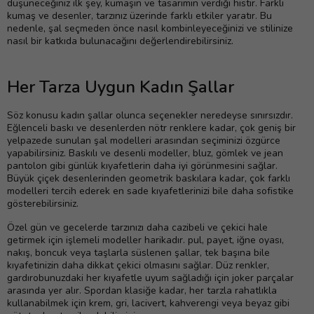
düşüneceğiniz ilk şey, kumaşın ve tasarımın verdiği histir. Farklı
kumaş ve desenler, tarzınız üzerinde farklı etkiler yaratır. Bu
nedenle, şal seçmeden önce nasıl kombinleyeceğinizi ve stilinize
nasıl bir katkıda bulunacağını değerlendirebilirsiniz.
Her Tarza Uygun Kadın Şallar
Söz konusu kadın şallar olunca seçenekler neredeyse sınırsızdır.
Eğlenceli baskı ve desenlerden nötr renklere kadar, çok geniş bir
yelpazede sunulan şal modelleri arasından seçiminizi özgürce
yapabilirsiniz. Baskılı ve desenli modeller, bluz, gömlek ve jean
pantolon gibi günlük kıyafetlerin daha iyi görünmesini sağlar.
Büyük çiçek desenlerinden geometrik baskılara kadar, çok farklı
modelleri tercih ederek en sade kıyafetlerinizi bile daha sofistike
gösterebilirsiniz.
Özel gün ve gecelerde tarzınızı daha cazibeli ve çekici hale
getirmek için işlemeli modeller harikadır. pul, payet, iğne oyası,
nakış, boncuk veya taşlarla süslenen şallar, tek başına bile
kıyafetinizin daha dikkat çekici olmasını sağlar. Düz renkler,
gardırobunuzdaki her kıyafetle uyum sağladığı için joker parçalar
arasında yer alır. Spordan klasiğe kadar, her tarzla rahatlıkla
kullanabilmek için krem, gri, lacivert, kahverengi veya beyaz gibi