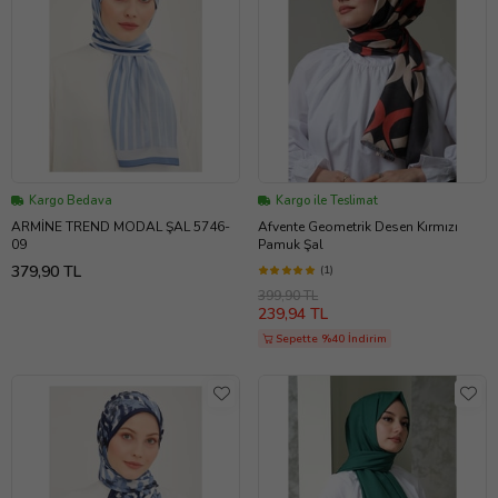
Kargo Bedava
Kargo ile Teslimat
ARMİNE TREND MODAL ŞAL 5746-
Afvente Geometrik Desen Kırmızı
09
Pamuk Şal
379,90 TL
(1)
399,90 TL
239,94 TL
Sepette %40 İndirim