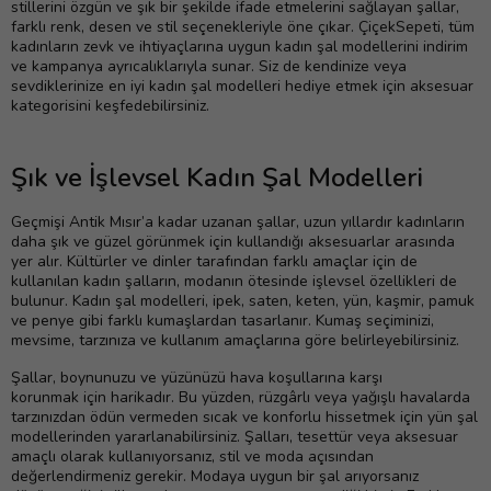
stillerini özgün ve şık bir şekilde ifade etmelerini sağlayan şallar,
farklı renk, desen ve stil seçenekleriyle öne çıkar. ÇiçekSepeti, tüm
kadınların zevk ve ihtiyaçlarına uygun kadın şal modellerini indirim
ve kampanya ayrıcalıklarıyla sunar. Siz de kendinize veya
sevdiklerinize en iyi kadın şal modelleri hediye etmek için aksesuar
kategorisini keşfedebilirsiniz.
Şık ve İşlevsel Kadın Şal Modelleri
Geçmişi Antik Mısır’a kadar uzanan şallar, uzun yıllardır kadınların
daha şık ve güzel görünmek için kullandığı aksesuarlar arasında
yer alır. Kültürler ve dinler tarafından farklı amaçlar için de
kullanılan kadın şalların, modanın ötesinde işlevsel özellikleri de
bulunur. Kadın şal modelleri, ipek, saten, keten, yün, kaşmir, pamuk
ve penye gibi farklı kumaşlardan tasarlanır. Kumaş seçiminizi,
mevsime, tarzınıza ve kullanım amaçlarına göre belirleyebilirsiniz.
Şallar, boynunuzu ve yüzünüzü hava koşullarına karşı
korunmak için harikadır. Bu yüzden, rüzgârlı veya yağışlı havalarda
tarzınızdan ödün vermeden sıcak ve konforlu hissetmek için yün şal
modellerinden yararlanabilirsiniz. Şalları, tesettür veya aksesuar
amaçlı olarak kullanıyorsanız, stil ve moda açısından
değerlendirmeniz gerekir. Modaya uygun bir şal arıyorsanız