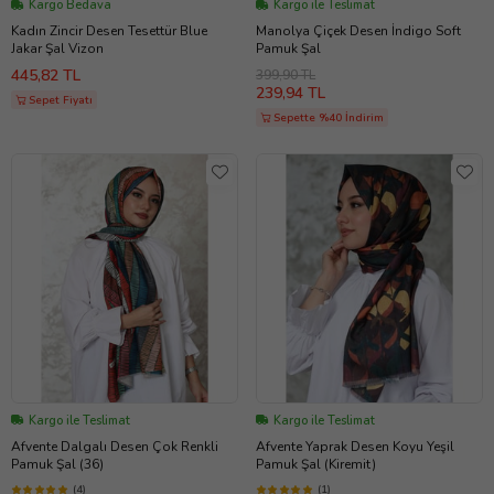
Kargo Bedava
Kargo ile Teslimat
Kadın Zincir Desen Tesettür Blue
Manolya Çiçek Desen İndigo Soft
Jakar Şal Vizon
Pamuk Şal
445,82 TL
399,90 TL
239,94 TL
Sepet Fiyatı
Sepette %40 İndirim
Kargo ile Teslimat
Kargo ile Teslimat
Afvente Dalgalı Desen Çok Renkli
Afvente Yaprak Desen Koyu Yeşil
Pamuk Şal (36)
Pamuk Şal (Kiremit)
(4)
(1)