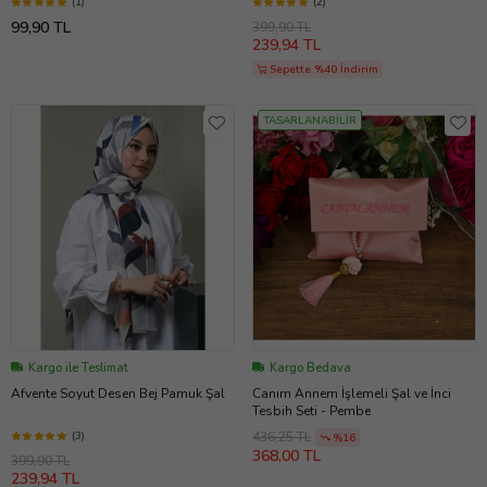
(1)
(2)
99,90 TL
399,90 TL
239,94 TL
Sepette %40 İndirim
TASARLANABİLİR
Kargo ile Teslimat
Kargo Bedava
Afvente Soyut Desen Bej Pamuk Şal
Canım Annem İşlemeli Şal ve İnci
Tesbih Seti - Pembe
(3)
436,25 TL
%16
368,00 TL
399,90 TL
239,94 TL