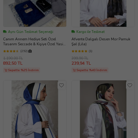
Aynı Gün Teslimat Seçeneği
Kargo ile Teslimat
Canım Annem Hediye Seti Özel
Afvente Dalgalı Desen Mor Pamuk
Tasarım Seccade & Kişiye Özel Yasin
Şal (Lila)
& Tesbih & Şal & Özel Şişesinde Gül
(292)
(1)
Suyu Kolonya & Baget Kolye
1.190,00 TL
399,90 TL
892,50 TL
239,94 TL
Sepette %25 İndirim
Sepette %40 İndirim