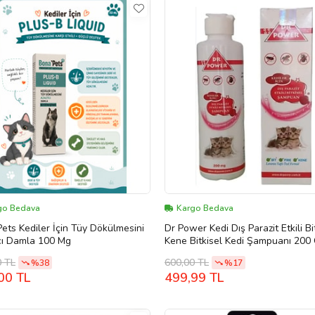
go Bedava
Kargo Bedava
ets Kediler İçin Tüy Dökülmesini
Dr Power Kedi Dış Parazit Etkili Bit. Pire.
cı Damla 100 Mg
Kene Bitkisel Kedi Şampuanı 200
0 TL
600,00 TL
%38
%17
00 TL
499,99 TL