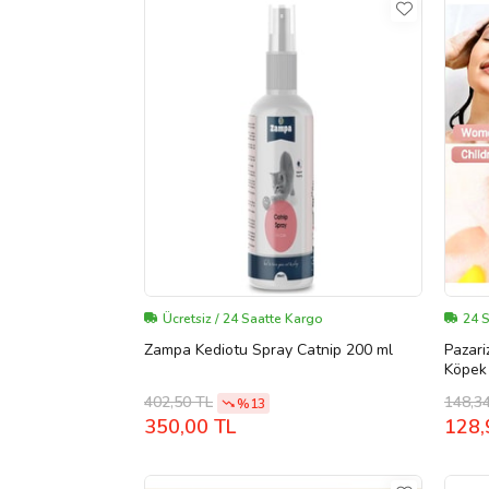
Ücretsiz / 24 Saatte Kargo
24 
Zampa Kediotu Spray Catnip 200 ml
Pazari
Köpek 
Fırçası
402,50 TL
148,3
%13
350,00 TL
128,