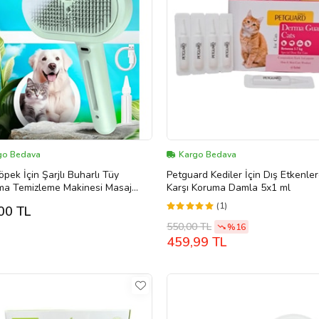
go Bedava
Kargo Bedava
öpek İçin Şarjlı Buharlı Tüy
Petguard Kediler İçin Dış Etkenle
ma Temizleme Makinesi Masaj
Karşı Koruma Damla 5x1 ml
 Sessiz Sulu
(1)
00 TL
550,00 TL
%16
459,99 TL