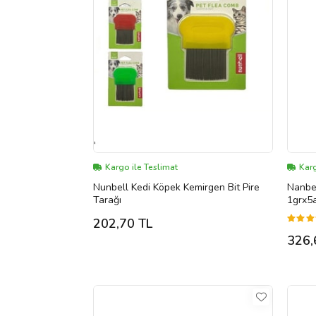
Kargo ile Teslimat
Karg
Nunbell Kedi Köpek Kemirgen Bit Pire
Nanbel
Tarağı
1grx5
202,70 TL
326,