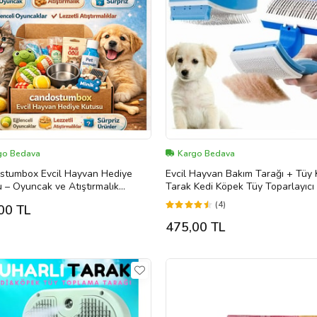
go Bedava
Kargo Bedava
stumbox Evcil Hayvan Hediye
Evcil Hayvan Bakım Tarağı + Tüy 
 – Oyuncak ve Atıştırmalık
Tarak Kedi Köpek Tüy Toparlayıcı Tüy
z Pet Box
Alı
(4)
00 TL
475,00 TL