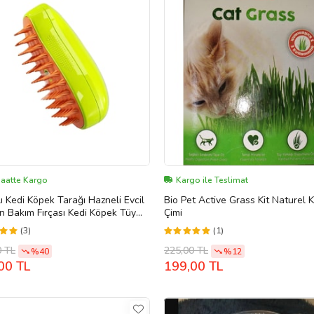
Saatte Kargo
Kargo ile Teslimat
ı Kedi Köpek Tarağı Hazneli Evcil
Bio Pet Active Grass Kit Naturel 
 Bakım Fırçası Kedi Köpek Tüy
Çimi
ıcı Masaj Özelliği
(3)
(1)
0 TL
225,00 TL
%40
%12
00 TL
199,00 TL