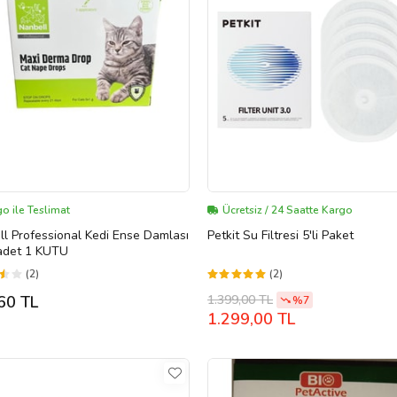
o ile Teslimat
Ücretsiz / 24 Saatte Kargo
l Professional Kedi Ense Damlası
Petkit Su Filtresi 5'li Paket
adet 1 KUTU
(2)
(2)
1.399,00 TL
60 TL
%7
1.299,00 TL