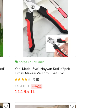
Kargo ile Teslimat
Kedi
Yeni Model Evcil Hayvan Kedi Köpek
Tırnak Makası Ve Törpü Seti Evcil
Hayvan Tırnak Bakımı Set 1450
(4)
145,00 TL
%21
114,95 TL