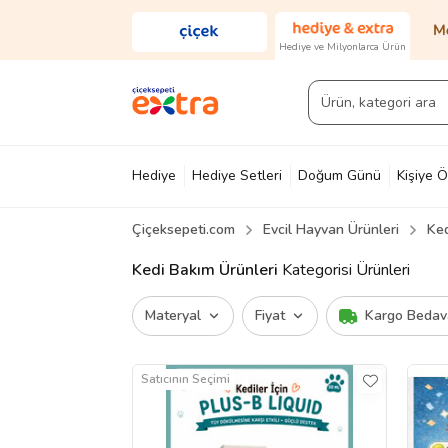
Hediye ve Milyonlarca Ürün
Hediye
Hediye Setleri
Doğum Günü
Kişiye Ö
Çiçeksepeti.com
Evcil Hayvan Ürünleri
Ked
Diğer
Ayakkabı & Çanta
Parfüm
Yapı Mark
Kedi Bakım Ürünleri
Kategorisi Ürünleri
Materyal
Fiyat
Kargo Bedav
Satıcının Seçimi