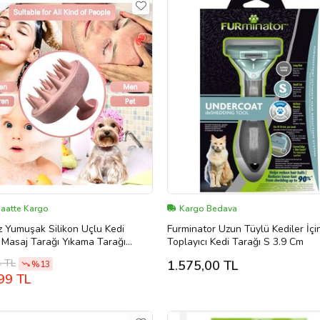
Saatte Kargo
Kargo Bedava
z Yumuşak Silikon Uçlu Kedi
Furminator Uzun Tüylü Kediler İçi
Masaj Tarağı Yıkama Tarağı
Toplayıcı Kedi Tarağı S 3.9 Cm
 (Yeşil)
4 TL
1.575,00 TL
%13
99 TL