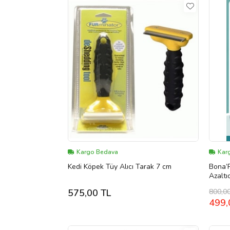
Kargo Bedava
Kar
Kedi Köpek Tüy Alıcı Tarak 7 cm
Bona’P
Azaltı
800,0
575,00 TL
499,