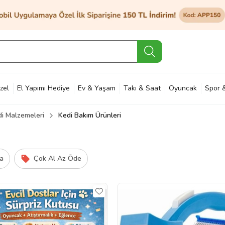
zel
El Yapımı Hediye
Ev & Yaşam
Takı & Saat
Oyuncak
Spor 
i Malzemeleri
Kedi Bakım Ürünleri
et & Bahçe
Petshop
Kozmetik
Otomotiv & Motosiklet
Hobi
Ann
a
Çok Al Az Öde