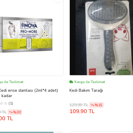
o ile Teslimat
Kargo ile Teslimat
edi ense damlası (2ml*4 adet)
Kedi Bakım Tarağı
 kadar
(1)
129,90 TL
%15
109,90 TL
0 TL
%30
00 TL