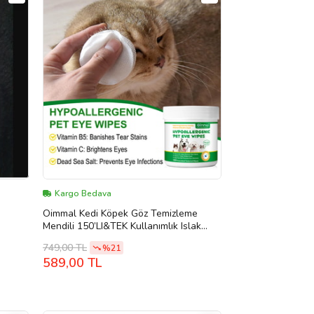
Kargo Bedava
Oimmal Kedi Köpek Göz Temizleme
Mendili 150’LI&TEK Kullanımlık Islak
Ped&göz Çapak Temizliği & Leke
749,00 TL
%21
Görünümünü Azaltmaya
589,00 TL
Destek&hipoalerjenik