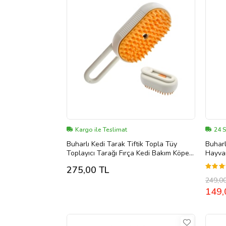
Kargo ile Teslimat
24 
Buharlı Kedi Tarak Tiftik Topla Tüy
Buharl
Toplayıcı Tarağı Fırça Kedi Bakım Köpek
Hayvan
Bakım Urunleri Petshop
Toplay
275,00 TL
249,0
149,