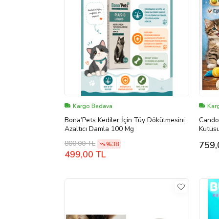
Kargo Bedava
Kar
Bona’Pets Kediler İçin Tüy Dökülmesini
Cando
Azaltıcı Damla 100 Mg
Kutusu
Sürpri
800,00 TL
759,
%38
499,00 TL