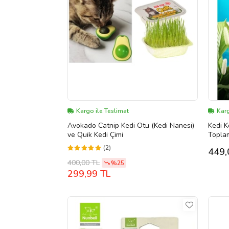
Kargo ile Teslimat
Kar
Avokado Catnip Kedi Otu (Kedi Nanesi)
Kedi K
ve Quik Kedi Çimi
Topla
Etkili
(2)
449,
400,00 TL
%25
299,99 TL