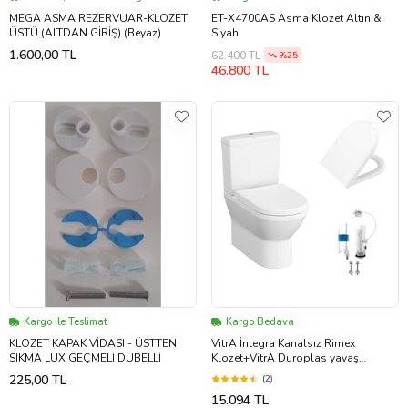
MEGA ASMA REZERVUAR-KLOZET
ET-X4700AS Asma Klozet Altın &
ÜSTÜ (ALTDAN GİRİŞ) (Beyaz)
Siyah
1.600,00 TL
62.400 TL
%25
46.800 TL
Kargo ile Teslimat
Kargo Bedava
KLOZET KAPAK VİDASI - ÜSTTEN
VitrA İntegra Kanalsız Rimex
SIKMA LÜX GEÇMELİ DÜBELLİ
Klozet+VitrA Duroplas yavaş
Kapak+VitrA Basmalı İç Takım
225,00 TL
(2)
15.094 TL