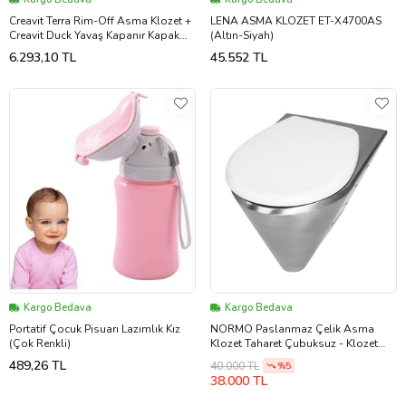
Creavit Terra Rim-Off Asma Klozet +
LENA ASMA KLOZET ET-X4700AS
Creavit Duck Yavaş Kapanır Kapak
(Altın-Siyah)
(Beyaz)
6.293,10 TL
45.552 TL
Kargo Bedava
Kargo Bedava
Portatif Çocuk Pisuarı Lazımlık Kız
NORMO Paslanmaz Çelik Asma
(Çok Renkli)
Klozet Taharet Çubuksuz - Klozet
Kapaklı - Bas Butonlu
489,26 TL
40.000 TL
%5
370x580x350mm
38.000 TL