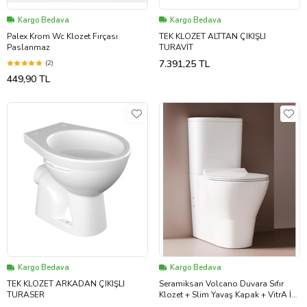
Kargo Bedava
Kargo Bedava
Palex Krom Wc Klozet Fırçası
TEK KLOZET ALTTAN ÇIKIŞLI
Paslanmaz
TURAVİT
7.391,25 TL
(2)
449,90 TL
Kargo Bedava
Kargo Bedava
TEK KLOZET ARKADAN ÇIKIŞLI
Seramiksan Volcano Duvara Sıfır
TURASER
Klozet + Slim Yavaş Kapak + VitrA İç
Takım Set (Beyaz)