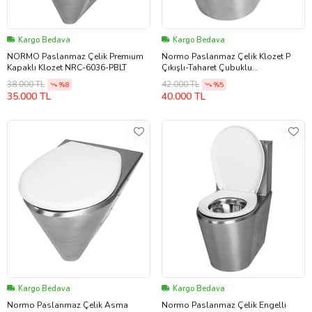
Kargo Bedava
Kargo Bedava
NORMO Paslanmaz Çelik Premıum
Normo Paslanmaz Çelik Klozet P
Kapaklı Klozet NRC-6036-PBLT
Çıkışlı-Taharet Çubuklu
370x580x350mm (NRC-6035-PBXL)
38.000 TL
42.000 TL
%8
%5
35.000 TL
40.000 TL
Kargo Bedava
Kargo Bedava
Normo Paslanmaz Çelik Asma
Normo Paslanmaz Çelik Engelli