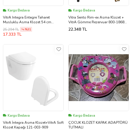
Kargo Bedava
Kargo Bedava
VitrA Integra Entegre Taharet
Vitra Sento Rim-ex Asma Klozet +
Musluklu Asma Klozet 54 cm
VitrA Gömme Rezervuar 800-1868
7041B003-1584
(Beyaz)
22.348 TL
25.294 TL
%31
17.333 TL
Kargo Bedava
Kargo Bedava
VitrA İntegra Asma Klozet+VitrA Soft
ÇOCUK KLOZET KAPAK ADAPTÖRÜ
Klozet Kapağı 121-003-909
TUTMALI