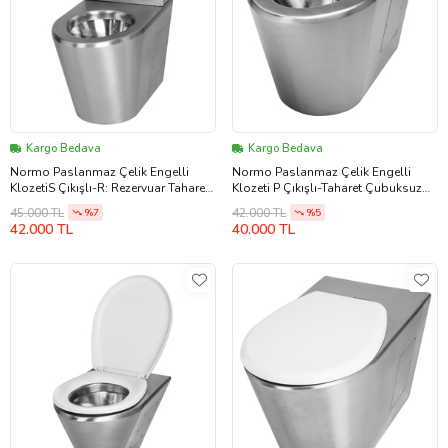
Kargo Bedava
Kargo Bedava
Normo Paslanmaz Çelik Engelli
Normo Paslanmaz Çelik Engelli
KlozetiS Çıkışlı-R: Rezervuar Taharet
Klozeti P Çıkışlı-Taharet Çubuksuz
Çubuksuz 370x700x800mm (NRC-
370x700x460mm (NRC-6038-PXXX)
45.000 TL
42.000 TL
%7
%5
6038-SXRX)
42.000 TL
40.000 TL