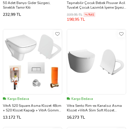
50 Adet Banyo Gider Süzgeci,
Taşınabilir Çocuk Bebek Pisuvar Acil
Sineklik Tamir Kiti
Tuvalet Çocuk Lazımlık İşeme Şişesi
İdrar Kutusu
232,99 TL
339,95 TL
%41
198,95 TL
Kargo Bedava
Kargo Bedava
VitrA S20 Square Asma Klozet 48cm
Vitra Sento Rim-ex Kanalsız Asma
+ S20 Klozet Kapağı + VitrA Gömme
Klozet +VitrA Slim Soft Klozet
Rezervuar Set (Beyaz)
Kapağı
13.172 TL
16.273 TL