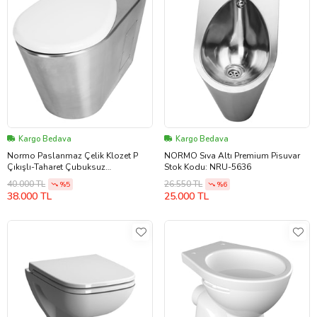
Kargo Bedava
Kargo Bedava
Normo Paslanmaz Çelik Klozet P
NORMO Sıva Altı Premium Pisuvar
Çıkışlı-Taharet Çubuksuz
Stok Kodu: NRU-5636
370x580x350mm (NRC-6035-PXXL)
40.000 TL
26.550 TL
%5
%6
38.000 TL
25.000 TL