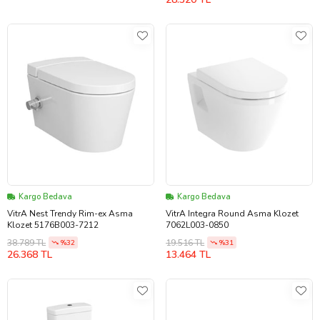
Kargo Bedava
Kargo Bedava
VitrA Nest Trendy Rim-ex Asma
VitrA Integra Round Asma Klozet
Klozet 5176B003-7212
7062L003-0850
38.789 TL
19.516 TL
%32
%31
26.368 TL
13.464 TL