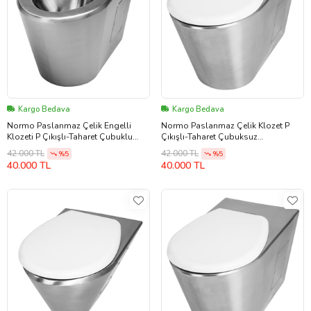
Kargo Bedava
Kargo Bedava
Normo Paslanmaz Çelik Engelli
Normo Paslanmaz Çelik Klozet P
Klozeti P Çıkışlı-Taharet Çubuklu
Çıkışlı-Taharet Çubuksuz
370x700x460mm (NRC-6038-PBXX)
370x580x350mm (NRC-6035-PXXX)
42.000 TL
42.000 TL
%5
%5
40.000 TL
40.000 TL