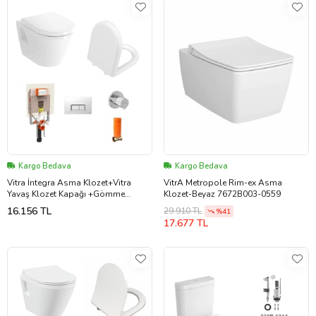
Kargo Bedava
Kargo Bedava
Vitra İntegra Asma Klozet+Vitra
VitrA Metropole Rim-ex Asma
Yavaş Klozet Kapağı +Gömme
Klozet-Beyaz 7672B003-0559
Rezervuar Set
16.156 TL
29.910 TL
%41
17.677 TL