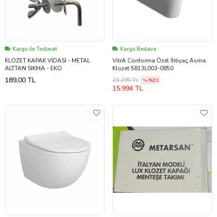
Kargo ile Teslimat
Kargo Bedava
KLOZET KAPAK VİDASI - METAL
VitrA Conforma Özel İhtiyaç Asma
ALTTAN SIKMA - EKO
Klozet 5813L003-0850
189,00 TL
23.295 TL
%31
15.994 TL