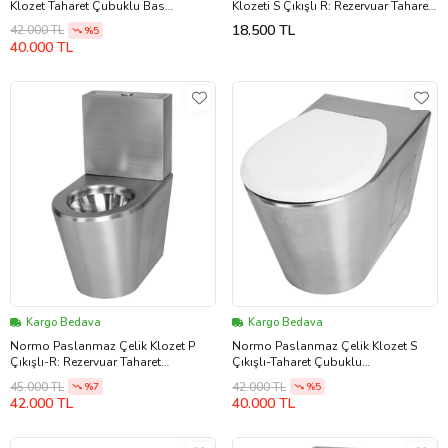
Klozet Taharet Çubuklu Bas
Klozeti S Çıkışlı R: Rezervuar Taharet
Butonsuz - Klozet Kapaklı
Çubuksuz 370x700x800mm (NRC-
18.500 TL
42.000 TL
%5
370x580x350mm (NRC-6036-PBLX)
6038-SXRL)
40.000 TL
Kargo Bedava
Kargo Bedava
Normo Paslanmaz Çelik Klozet P
Normo Paslanmaz Çelik Klozet S
Çıkışlı-R: Rezervuar Taharet
Çıkışlı-Taharet Çubuklu
Çubuksuz 370x610x740mm (NRC-
370x580x350mm (NRC-6035-SBXX)
45.000 TL
42.000 TL
%7
%5
6035-PXRX)
42.000 TL
40.000 TL