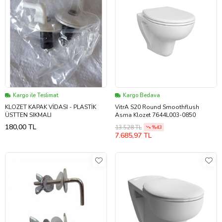
Kargo ile Teslimat
Kargo Bedava
KLOZET KAPAK VİDASI - PLASTİK
VitrA S20 Round Smoothflush
ÜSTTEN SIKMALI
Asma Klozet 7644L003-0850
180,00 TL
13.528 TL
%43
7.685,97 TL