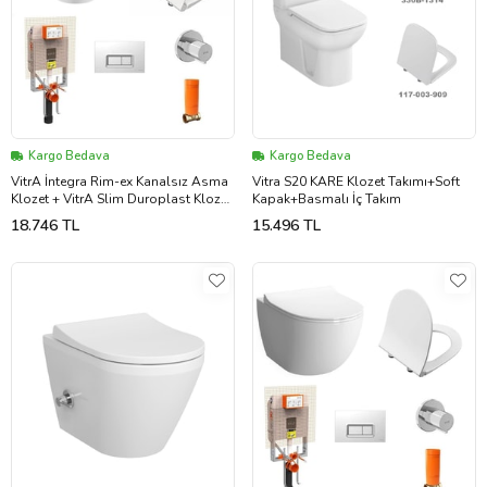
Kargo Bedava
Kargo Bedava
VitrA İntegra Rim-ex Kanalsız Asma
Vitra S20 KARE Klozet Takımı+Soft
Klozet + VitrA Slim Duroplast Klozet
Kapak+Basmalı İç Takım
Kapağı + Gömme Rezervuar
18.746 TL
15.496 TL
7062L003-0850