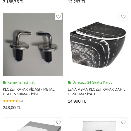
7.188,75 TL
12.297 TL
Kargo ile Teslimat
Ücretsiz / 24 Saatte Kargo
KLOZET KAPAK VİDASI - METAL
LENA ASMA KLOZET KAPAK DAHİL
ÜSTTEN SIKMA - İYİSİ
ET-501M4 SİYAH
14.990 TL
(1)
243,00 TL