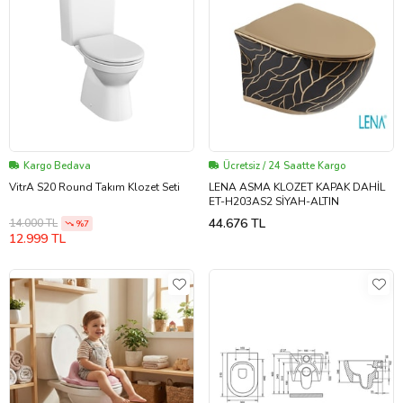
Kargo Bedava
Ücretsiz / 24 Saatte Kargo
VitrA S20 Round Takım Klozet Seti
LENA ASMA KLOZET KAPAK DAHİL
ET-H203AS2 SİYAH-ALTIN
44.676 TL
14.000 TL
%7
12.999 TL