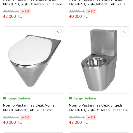
Klozeti S Çıkışlı-R: Rezervuar Taharet
Klozeti S Çıkışlı-Taharet Çubuksuz
Çubuklu 370x700x800mm (NRC-
370x700x460mm (NRC-6038-SXXX)
45.000 TL
42.000 TL
%7
%5
6038-SBRL)
42.000 TL
40.000 TL
Kargo Bedava
Kargo Bedava
Normo Paslanmaz Çelik Asma
Normo Paslanmaz Çelik Engelli
Klozet Taharet Çubuklu Klozet
Klozeti P Çıkışlı-R: Rezervuar Taharet
Kapaksız Bas Butonlu
Çubuksuz 370x700x800mm (NRC-
42.000 TL
45.000 TL
%5
%7
370x580x350mm (NRC-6036-PBXT)
6038-PXRL)
40.000 TL
42.000 TL