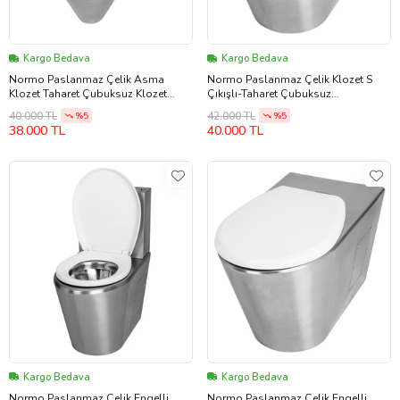
Kargo Bedava
Kargo Bedava
Normo Paslanmaz Çelik Asma
Normo Paslanmaz Çelik Klozet S
Klozet Taharet Çubuksuz Klozet
Çıkışlı-Taharet Çubuksuz
Kapaksız Bas Butonsuz
370x580x350mm (NRC-6035-SXXL)
40.000 TL
42.000 TL
%5
%5
370x580x350mm (NRC-6036-PXXX)
38.000 TL
40.000 TL
Kargo Bedava
Kargo Bedava
Normo Paslanmaz Çelik Engelli
Normo Paslanmaz Çelik Engelli