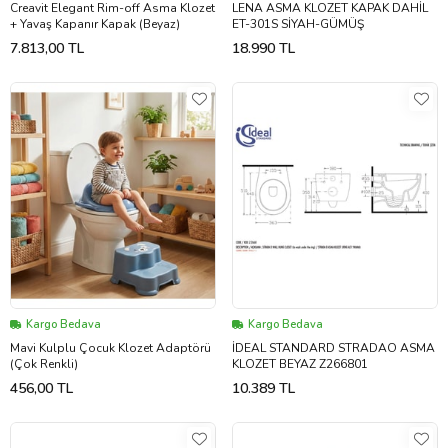
Creavit Elegant Rim-off Asma Klozet
LENA ASMA KLOZET KAPAK DAHİL
+ Yavaş Kapanır Kapak (Beyaz)
ET-301S SİYAH-GÜMÜŞ
7.813,00 TL
18.990 TL
Kargo Bedava
Kargo Bedava
Mavi Kulplu Çocuk Klozet Adaptörü
İDEAL STANDARD STRADAO ASMA
(Çok Renkli)
KLOZET BEYAZ Z266801
456,00 TL
10.389 TL