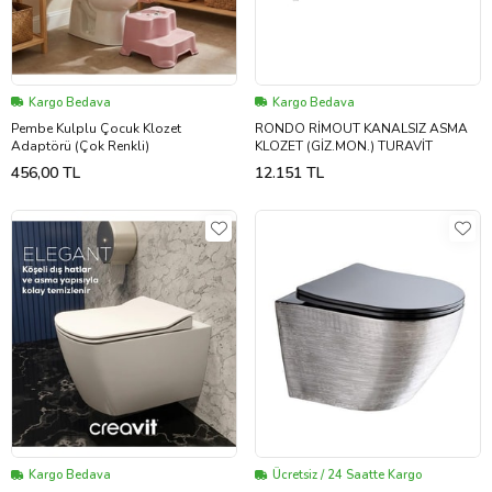
Kargo Bedava
Kargo Bedava
Pembe Kulplu Çocuk Klozet
RONDO RİMOUT KANALSIZ ASMA
Adaptörü (Çok Renkli)
KLOZET (GİZ.MON.) TURAVİT
456,00 TL
12.151 TL
Kargo Bedava
Ücretsiz / 24 Saatte Kargo