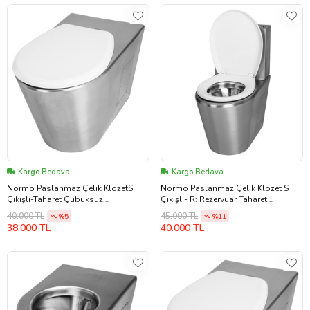
Kargo Bedava
Kargo Bedava
Normo Paslanmaz Çelik KlozetS
Normo Paslanmaz Çelik Klozet S
Çıkışlı-Taharet Çubuksuz
Çıkışlı- R: Rezervuar Taharet
370x580x350mm (NRC-6035-SXXX)
Çubuksuz 370x610x740mm (NRC-
40.000 TL
45.000 TL
%5
%11
6035-SXRL)
38.000 TL
40.000 TL