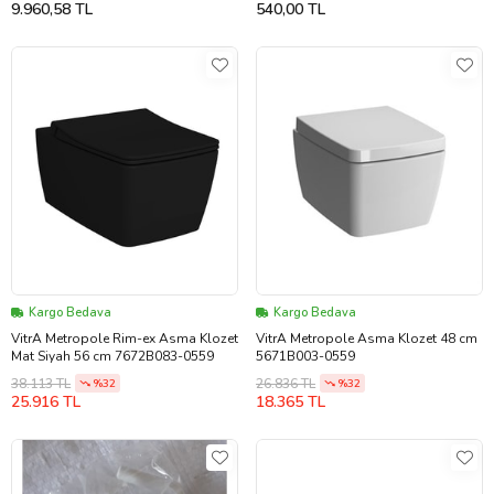
9.960,58 TL
540,00 TL
Kargo Bedava
Kargo Bedava
VitrA Metropole Rim-ex Asma Klozet
VitrA Metropole Asma Klozet 48 cm
Mat Siyah 56 cm 7672B083-0559
5671B003-0559
38.113 TL
26.836 TL
%32
%32
25.916 TL
18.365 TL