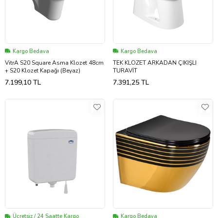
Kargo Bedava
Kargo Bedava
VitrA S20 Square Asma Klozet 48cm
TEK KLOZET ARKADAN ÇIKIŞLI
+ S20 Klozet Kapağı (Beyaz)
TURAVİT
7.199,10 TL
7.391,25 TL
Ücretsiz / 24 Saatte Kargo
Kargo Bedava