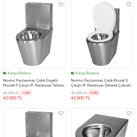
Kargo Bedava
Kargo Bedava
Normo Paslanmaz Çelik Engelli
Normo Paslanmaz Çelik Klozet S
Klozeti P Çıkışlı-R: Rezervuar Taharet
Çıkışlı-R: Rezervuar Taharet Çubuklu
Çubuksuz 370x700x800mm (NRC-
370x610x740mm (NRC-6035-SBRL)
45.000 TL
45.000 TL
%7
%7
6038-PXRX)
42.000 TL
42.000 TL