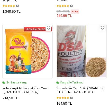
KG (PELET)
Aparatı
(2)
(2)
1.349,50 TL
275,00 TL
%9
249,99 TL
24 Saatte Kargo
Kargo ile Teslimat
Polo Karışık Muhabbet Kuşu Yemi
Yumurta Pik Yemi 1 KG ( GRANÜL ) (
(ÇUVALDAN BÖLME) 1 Kg
BILDIRCIN- TAVUK - KEKLİK
YUMURTA YEMİ)
214,50 TL
(1)
164,50 TL