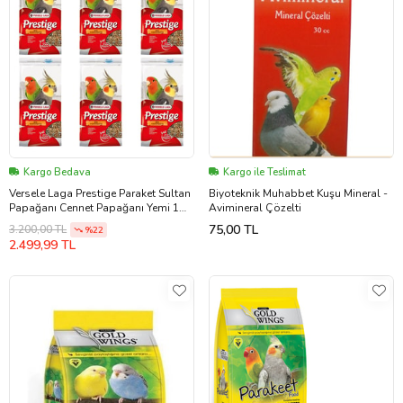
Kargo Bedava
Kargo ile Teslimat
Versele Laga Prestige Paraket Sultan
Biyoteknik Muhabbet Kuşu Mineral -
Papağanı Cennet Papağanı Yemi 1
Avimineral Çözelti
Kg X 6 Adet
75,00 TL
3.200,00 TL
%22
2.499,99 TL