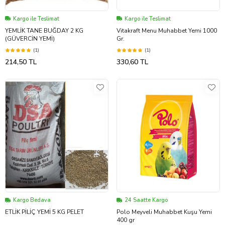
Kargo ile Teslimat
Kargo ile Teslimat
YEMLİK TANE BUĞDAY 2 KG
Vitakraft Menu Muhabbet Yemi 1000
(GÜVERCİN YEMİ)
Gr.
(1)
(1)
214,50 TL
330,60 TL
Kargo Bedava
24 Saatte Kargo
ETLİK PİLİÇ YEMİ 5 KG PELET
Polo Meyveli Muhabbet Kuşu Yemi
400 gr