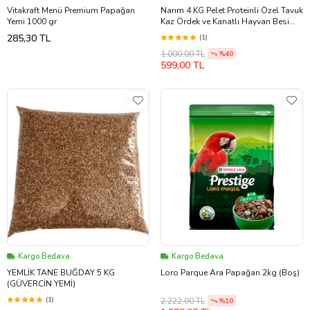
Vitakraft Menü Premium Papağan
Narım 4 KG Pelet Proteinli Özel Tavuk
Yemi 1000 gr
Kaz Ördek ve Kanatlı Hayvan Besi
Yumurta Yemi 4 KG
285,30 TL
(1)
1.000,00 TL
%40
599,00 TL
Kargo Bedava
Kargo Bedava
YEMLİK TANE BUĞDAY 5 KG
Loro Parque Ara Papağan 2kg (Boş)
(GÜVERCİN YEMİ)
(1)
2.222,00 TL
%10