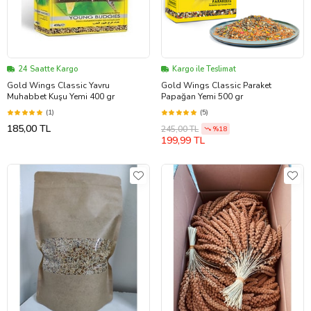
24 Saatte Kargo
Kargo ile Teslimat
Gold Wings Classic Yavru
Gold Wings Classic Paraket
Muhabbet Kuşu Yemi 400 gr
Papağan Yemi 500 gr
(1)
(5)
185,00 TL
245,00 TL
%18
199,99 TL