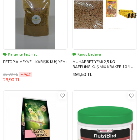
Kargo ile Teslimat
Kargo Bedava
PETOPİA MEYVELİ KARIŞIK KUŞ YEMİ
MUHABBET YEMİ 2,5 KG +
BAFFLİNG KUŞ MİX KRAKER 10 'LU
494,50 TL
35,90 TL
%17
29,90 TL