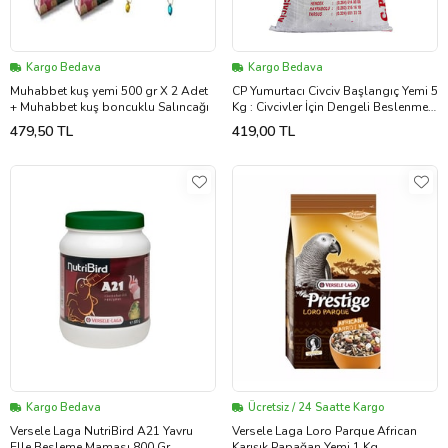
Kargo Bedava
Kargo Bedava
Muhabbet kuş yemi 500 gr X 2 Adet
CP Yumurtacı Civciv Başlangıç Yemi 5
+ Muhabbet kuş boncuklu Salıncağı
Kg : Civcivler İçin Dengeli Beslenme
Çözümü
479,50 TL
419,00 TL
Kargo Bedava
Ücretsiz / 24 Saatte Kargo
Versele Laga NutriBird A21 Yavru
Versele Laga Loro Parque African
Elle Besleme Maması 800 Gr
Karışık Papağan Yemi 1 Kg