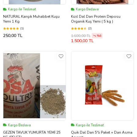
Kargo ile Teslimat
Kargo Bedava
NATURAL Karışık Muhabbet Kuşu
Kızıl Dal Darı Protein Deposu
Yemi 1 Kg
Organik Kuş Yemi ( 5 kg )
(1)
(2)
250,00 TL
1.600,00 TL
%6
1.500,00 TL
Kargo Bedava
Kargo ile Teslimat
GEZEN TAVUK YUMURTA YEMİ 25
Quik Dal Darı 5'li Paket + Darı Asma