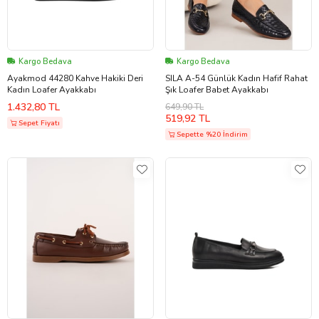
Kargo Bedava
Kargo Bedava
Ayakmod 44280 Kahve Hakiki Deri
SILA A-54 Günlük Kadın Hafif Rahat
Kadın Loafer Ayakkabı
Şık Loafer Babet Ayakkabı
1.432,80 TL
649,90 TL
519,92 TL
Sepet Fiyatı
Sepette %20 İndirim