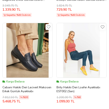
Ayakkabı (Gri)
Ayakkabı (Siyah)
3.349,75 TL
1.824,75 TL
1.339,90 TL
729,90 TL
Sepette %60 İndirim
Sepette %60 İndirim
Kargo Bedava
Kargo Bedava
Cabani Hakiki Deri Lacivert Makosen
Brity Hakiki Deri Loafer Ayakkabı
Erkek Günlük Ayakkabı
EST002 (Sarı)
7.812,50 TL
1.200,00 TL
%30
%8
5.468,75 TL
1.099,00 TL