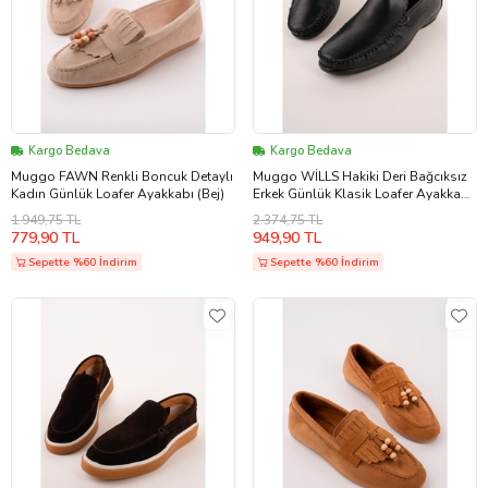
Kargo Bedava
Kargo Bedava
Muggo FAWN Renkli Boncuk Detaylı
Muggo WİLLS Hakiki Deri Bağcıksız
Kadın Günlük Loafer Ayakkabı (Bej)
Erkek Günlük Klasik Loafer Ayakkabı
(Siyah)
1.949,75 TL
2.374,75 TL
779,90 TL
949,90 TL
Sepette %60 İndirim
Sepette %60 İndirim