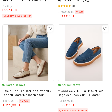
Kadın Loafer Günlük Ayakkabı (Taba
Ayakkabı EST001 (Bej)
Süet)
2.249,75 TL
(1)
899,90 TL
1.200,00 TL
%8
1.099,00 TL
Sepette %60 İndirim
Kargo Bedava
Kargo Bedava
Casual Topuk dikeni için Ortapedik
Muggo COVENT Hakiki Süet Deri
Tabanlı Loafer Makosen Kadın
Bağcıksız Erkek Günlük Loafer
Günlük Yumuşak Ayakkabı
Ayakkabı (Mavi)
3.349,75 TL
1.899,00 TL
%32
tarzloafer2086 (Krem)
1.339,90 TL
1.299,00 TL
Sepette %60 İndirim