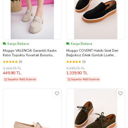
Kargo Bedava
Kargo Bedava
Muggo VALENCİA Garantili Kadın
Muggo COVENT Hakiki Süet Deri
Kalın Topuklu Yuvarlak Burunlu
Bağcıksız Erkek Günlük Loafer
Metal Tokalı Loafer Günlük Ayakkabı
Ayakkabı (Siyah)
(2)
(1)
(Ten)
1.124,75 TL
3.349,75 TL
449,90 TL
1.339,90 TL
Sepette %60 İndirim
Sepette %60 İndirim