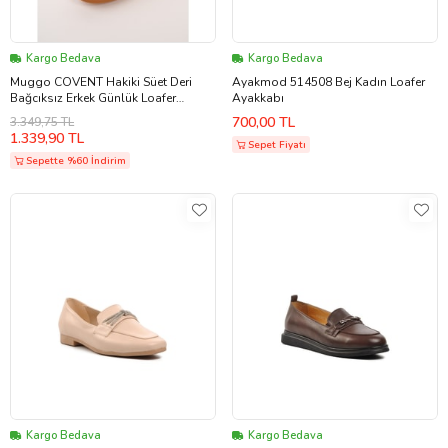
Kargo Bedava
Kargo Bedava
Muggo COVENT Hakiki Süet Deri
Ayakmod 514508 Bej Kadın Loafer
Bağcıksız Erkek Günlük Loafer
Ayakkabı
Ayakkabı (Kum Beji)
700,00 TL
3.349,75 TL
1.339,90 TL
Sepet Fiyatı
Sepette %60 İndirim
Kargo Bedava
Kargo Bedava