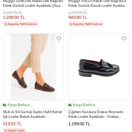
Muggo GENOVA Hakiki Deri Bağcıklı
Muggo WİLLS Hakiki Deri Bağcıksız
Erkek Günlük Loafer Ayakkabı (Siyah
Erkek Günlük Klasik Loafer Ayakkabı
Kahve)
(Taba)
3.249,75 TL
2.374,75 TL
1.299,90 TL
949,90 TL
Sepette %60 İndirim
Sepette %60 İndirim
Kargo Bedava
Kargo Bedava
SILA A-54 Günlük Kadın Hafif Rahat
Çiğdem Kundura Drakar Nomads
Şık Loafer Babet Ayakkabı
Erkek Loafer Ayakkabı - Drakar
Nomads - SİYAH-RUGAN - 44 (Full
519,92 TL
1.199,00 TL
Siyah)
Sepet Fiyatı