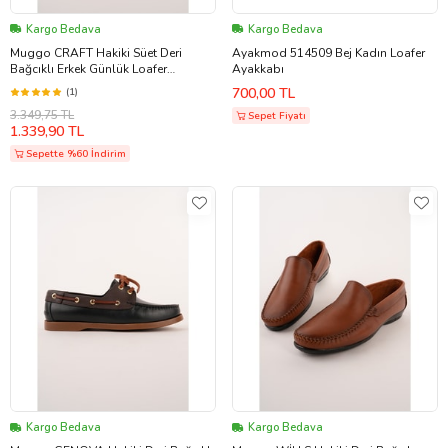
Kargo Bedava
Kargo Bedava
Muggo CRAFT Hakiki Süet Deri
Ayakmod 514509 Bej Kadın Loafer
Bağcıklı Erkek Günlük Loafer
Ayakkabı
Ayakkabı (Gri)
700,00 TL
(1)
3.349,75 TL
Sepet Fiyatı
1.339,90 TL
Sepette %60 İndirim
Kargo Bedava
Kargo Bedava