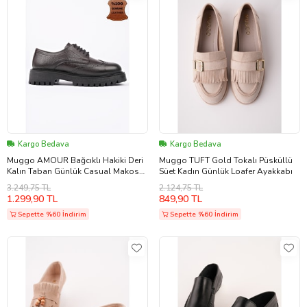
Kargo Bedava
Kargo Bedava
Muggo AMOUR Bağcıklı Hakiki Deri
Muggo TUFT Gold Tokalı Püsküllü
Kalın Taban Günlük Casual Makosen
Süet Kadın Günlük Loafer Ayakkabı
Kadın Loafer Ayakkabı (Kahverengi)
3.249,75 TL
2.124,75 TL
1.299,90 TL
849,90 TL
Sepette %60 İndirim
Sepette %60 İndirim