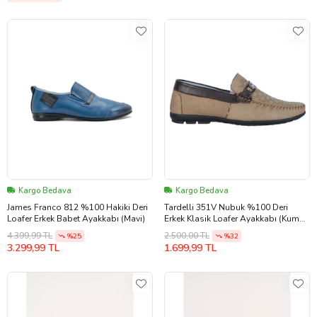
Kargo Bedava
Kargo Bedava
James Franco 812 %100 Hakiki Deri
Tardelli 351V Nubuk %100 Deri
Loafer Erkek Babet Ayakkabı (Mavi)
Erkek Klasik Loafer Ayakkabı (Kum
Beji)
4.399,99 TL
2.500,00 TL
%25
%32
3.299,99 TL
1.699,99 TL