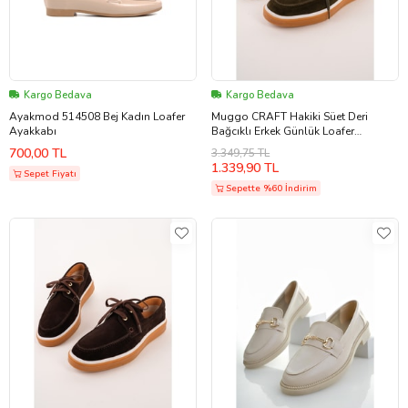
Kargo Bedava
Kargo Bedava
Ayakmod 514508 Bej Kadın Loafer
Muggo CRAFT Hakiki Süet Deri
Ayakkabı
Bağcıklı Erkek Günlük Loafer
Ayakkabı
700,00 TL
3.349,75 TL
1.339,90 TL
Sepet Fiyatı
Sepette %60 İndirim