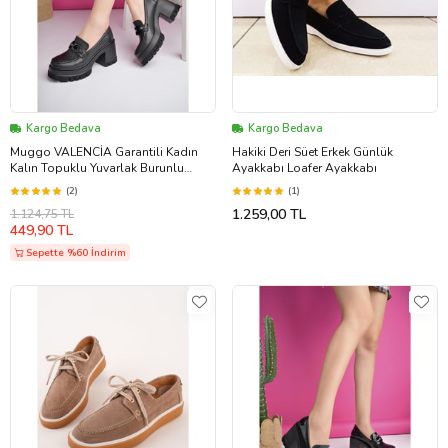
Kargo Bedava
Kargo Bedava
Muggo VALENCİA Garantili Kadın
Hakiki Deri Süet Erkek Günlük
Kalın Topuklu Yuvarlak Burunlu
Ayakkabı Loafer Ayakkabı
Metal Tokalı Loafer Günlük Ayakkabı
(2)
(1)
(Siyah)
1.259,00 TL
1.124,75 TL
449,90 TL
Sepette %60 İndirim