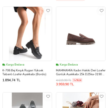
Kargo Bedava
Kargo Bedava
K-706 Bej Kırışık Rugan Yüksek
MAMMAMİA Kadın Hakiki Deri Loafer
Tabanlı Loafer Ayakkabı (Bordo)
Günlük Ayakkabı 25k D25ka-3190 Z
Vizon Nubuk
1.894,74 TL
4.619,90 TL
%14
3.959,90 TL