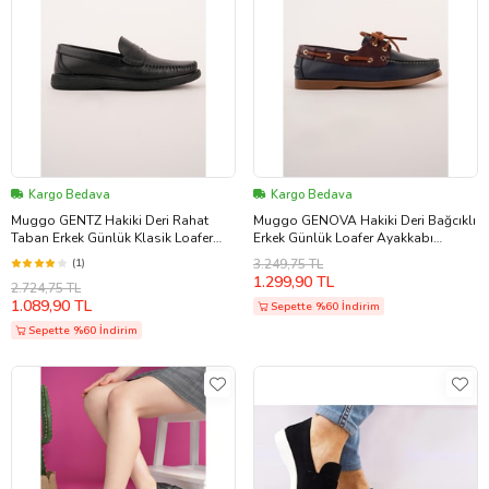
Kargo Bedava
Kargo Bedava
Muggo GENTZ Hakiki Deri Rahat
Muggo GENOVA Hakiki Deri Bağcıklı
Taban Erkek Günlük Klasik Loafer
Erkek Günlük Loafer Ayakkabı
Ayakkabı (Siyah)
(Lacivert)
(1)
3.249,75 TL
1.299,90 TL
2.724,75 TL
1.089,90 TL
Sepette %60 İndirim
Sepette %60 İndirim