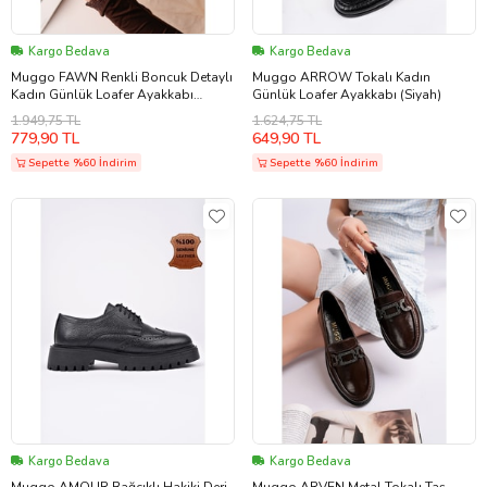
Kargo Bedava
Kargo Bedava
Muggo FAWN Renkli Boncuk Detaylı
Muggo ARROW Tokalı Kadın
Kadın Günlük Loafer Ayakkabı
Günlük Loafer Ayakkabı (Siyah)
(Kahverengi)
1.949,75 TL
1.624,75 TL
779,90 TL
649,90 TL
Sepette %60 İndirim
Sepette %60 İndirim
Kargo Bedava
Kargo Bedava
Muggo AMOUR Bağcıklı Hakiki Deri
Muggo ARVEN Metal Tokalı Taş