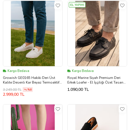
EL YAPIMI
Kargo Bedava
Kargo Bedava
Growish GE0165 Hakiki Deri Üst
Royal Marine Siyah Premium Deri
Kalite Desenli Kar Beyaz Termoaktif
Erkek Loafer - El İşçiliği Özel Tasarım
Taban Teknolojisi Erkek Loafer
Klasik Gemi Ayakkabısı (Boat Shoe)
1.090,00 TL
3.249,00 TL
%8
Günlük Ayakkabı (Beyaz)
Serisi
2.999,00 TL