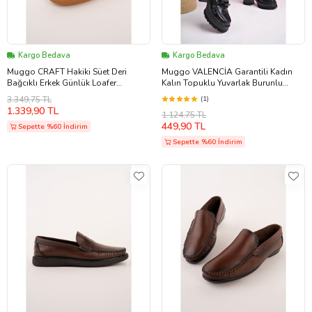
Kargo Bedava
Kargo Bedava
Muggo CRAFT Hakiki Süet Deri
Muggo VALENCİA Garantili Kadın
Bağcıklı Erkek Günlük Loafer
Kalın Topuklu Yuvarlak Burunlu
Ayakkabı (Kum Beji)
Metal Tokalı Loafer Günlük Ayakkabı
3.349,75 TL
(1)
(Siyah-Gri)
1.339,90 TL
1.124,75 TL
449,90 TL
Sepette %60 İndirim
Sepette %60 İndirim