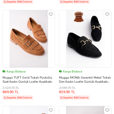
Sepette %60 İndirim
Sepette %60 İndirim
Kargo Bedava
Kargo Bedava
Muggo TUFT Gold Tokalı Püsküllü
Muggo MONA Garantili Metal Tokalı
Süet Kadın Günlük Loafer Ayakkabı
Deri Kadın Loafer Günlük Ayakkabı
(Siyah)
2.124,75 TL
2.049,75 TL
849,90 TL
819,90 TL
Sepette %60 İndirim
Sepette %60 İndirim