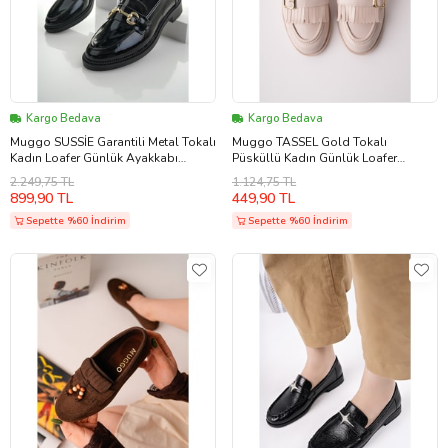
Kargo Bedava
Kargo Bedava
Muggo SUSSİE Garantili Metal Tokalı
Muggo TASSEL Gold Tokalı
Kadın Loafer Günlük Ayakkabı
Püsküllü Kadın Günlük Loafer
(Siyah-Gri)
Ayakkabı
2.249,75 TL
1.124,75 TL
899,90 TL
449,90 TL
Sepette %60 İndirim
Sepette %60 İndirim