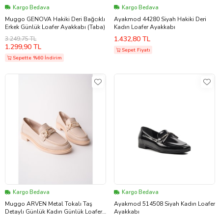
Kargo Bedava
Kargo Bedava
Muggo GENOVA Hakiki Deri Bağcıklı
Ayakmod 44280 Siyah Hakiki Deri
Erkek Günlük Loafer Ayakkabı (Taba)
Kadın Loafer Ayakkabı
1.432,80 TL
3.249,75 TL
1.299,90 TL
Sepet Fiyatı
Sepette %60 İndirim
Kargo Bedava
Kargo Bedava
Muggo ARVEN Metal Tokalı Taş
Ayakmod 514508 Siyah Kadın Loafer
Detaylı Günlük Kadın Günlük Loafer
Ayakkabı
Ayakkabı (Ten)