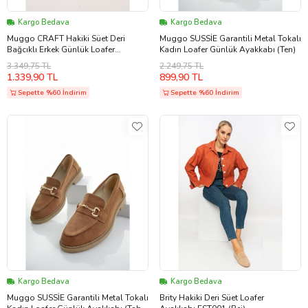
Kargo Bedava
Kargo Bedava
Muggo CRAFT Hakiki Süet Deri
Muggo SUSSİE Garantili Metal Tokalı
Bağcıklı Erkek Günlük Loafer
Kadın Loafer Günlük Ayakkabı (Ten)
Ayakkabı (Kahverengi)
3.349,75 TL
2.249,75 TL
1.339,90 TL
899,90 TL
Sepette %60 İndirim
Sepette %60 İndirim
Kargo Bedava
Kargo Bedava
Muggo SUSSİE Garantili Metal Tokalı
Brity Hakiki Deri Süet Loafer