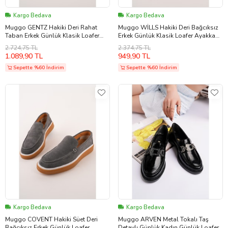
Kargo Bedava
Kargo Bedava
Muggo GENTZ Hakiki Deri Rahat
Muggo WİLLS Hakiki Deri Bağcıksız
Taban Erkek Günlük Klasik Loafer
Erkek Günlük Klasik Loafer Ayakkabı
Ayakkabı (Kahverengi)
(Kahverengi)
2.724,75 TL
2.374,75 TL
1.089,90 TL
949,90 TL
Sepette %60 İndirim
Sepette %60 İndirim
Kargo Bedava
Kargo Bedava
Muggo COVENT Hakiki Süet Deri
Muggo ARVEN Metal Tokalı Taş
Bağcıksız Erkek Günlük Loafer
Detaylı Günlük Kadın Günlük Loafer