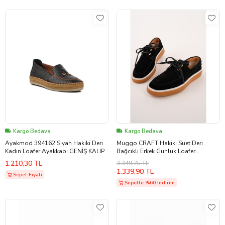
Kargo Bedava
Kargo Bedava
Ayakmod 394162 Siyah Hakiki Deri
Muggo CRAFT Hakiki Süet Deri
Kadın Loafer Ayakkabı GENİŞ KALIP
Bağcıklı Erkek Günlük Loafer
Ayakkabı (Siyah)
1.210,30 TL
3.349,75 TL
1.339,90 TL
Sepet Fiyatı
Sepette %60 İndirim