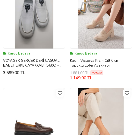
Kargo Bedava
Kargo Bedava
VOYAGER GERÇEK DERİ CASUAL
Kadın Victorya Krem Cilt 6 cm
BABET ERKEK AYAKKABI (5606) -
Topuklu Lofer Ayakkabı
BEYAZ - 44
3.599,00 TL
1.881,60 TL
%39
1.149,90 TL