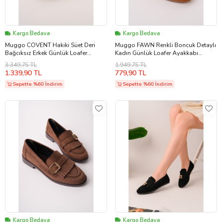
Kargo Bedava
Kargo Bedava
Muggo COVENT Hakiki Süet Deri
Muggo FAWN Renkli Boncuk Detaylı
Bağcıksız Erkek Günlük Loafer
Kadın Günlük Loafer Ayakkabı
Ayakkabı (Kahverengi)
(Taba)
3.349,75 TL
1.949,75 TL
1.339,90 TL
779,90 TL
Sepette %60 İndirim
Sepette %60 İndirim
Kargo Bedava
Kargo Bedava