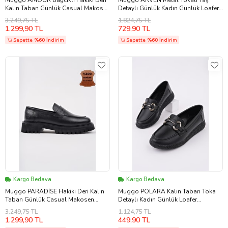
Kalın Taban Günlük Casual Makosen
Detaylı Günlük Kadın Günlük Loafer
Kadın Loafer Ayakkabı (Siyah)
Ayakkabı (Kahverengi)
3.249,75 TL
1.824,75 TL
1.299,90 TL
729,90 TL
Sepette %60 İndirim
Sepette %60 İndirim
Kargo Bedava
Kargo Bedava
Muggo PARADİSE Hakiki Deri Kalın
Muggo POLARA Kalın Taban Toka
Taban Günlük Casual Makosen
Detaylı Kadın Günlük Loafer
Kadın Loafer Ayakkabı (Siyah)
Ayakkabı (Siyah)
3.249,75 TL
1.124,75 TL
1.299,90 TL
449,90 TL