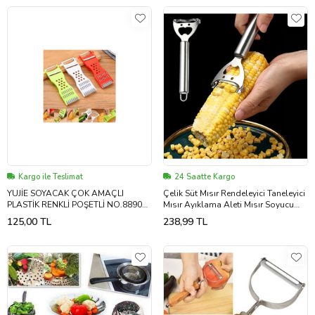
Kargo ile Teslimat
24 Saatte Kargo
YUJİE SOYACAK ÇOK AMAÇLI
Çelik Süt Mısır Rendeleyici Taneleyici
PLASTİK RENKLİ POŞETLİ NO.8890
Mısır Ayıklama Aleti Mısır Soyucu
9922 (Çok Renkli)
cin783
125,00 TL
238,99 TL