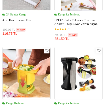
24 Saatte Kargo
Kargo ile Teslimat
Acar Bronz Peynir Kesici
QNİAY Pratik Çekirdek Çıkarma
Aparatı - Yeşil Siyah Zeytin, Vişne
(1)
192,05 TL
%39
116,75 TL
299,00 TL
%16
251,50 TL
Kargo Bedava
Kargo ile Teslimat