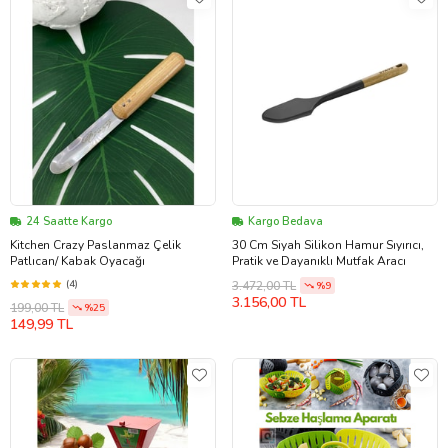
24 Saatte Kargo
Kargo Bedava
Kitchen Crazy Paslanmaz Çelik
30 Cm Siyah Silikon Hamur Sıyırıcı,
Patlıcan/ Kabak Oyacağı
Pratik ve Dayanıklı Mutfak Aracı
(4)
3.472,00 TL
%9
3.156,00 TL
199,00 TL
%25
149,99 TL