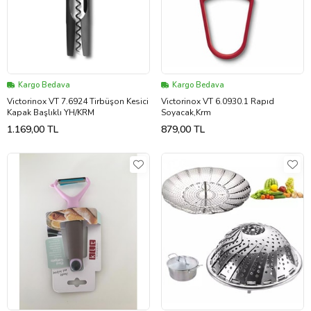
Kargo Bedava
Kargo Bedava
Victorinox VT 7.6924 Tirbüşon Kesici
Victorinox VT 6.0930.1 Rapıd
Kapak Başlıklı YH/KRM
Soyacak,Krm
1.169,00 TL
879,00 TL