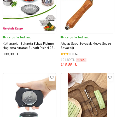
Kargo ile Teslimat
Kargo ile Teslimat
Katlanabilir Buharda Sebze Pişirme
Ahşap Saplı Soyacak Meyve Sebze
Haşlama Aparatı Buharlı Pişirici 28
Soyacağı
Cm Paslanmaz Çelik
300,00 TL
(2)
194,89 TL
%23
149,89 TL