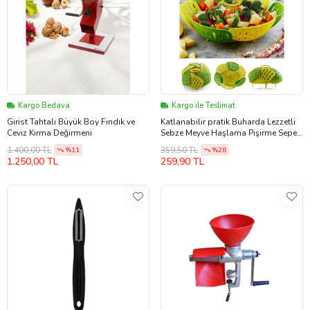
Kargo Bedava
Kargo ile Teslimat
Girist Tahtalı Büyük Boy Fındık ve
Katlanabilir pratik Buharda Lezzetli
Ceviz Kırma Değirmeni
Sebze Meyve Haşlama Pişirme Sepeti
Haşlayıcı Aparat
1.400,00 TL
359,50 TL
%11
%28
1.250,00 TL
259,90 TL