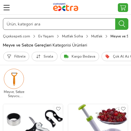
Çiçeksepeti.com
Ev Yaşam
Mutfak Sofra
Mutfak
Meyve ve Se
Meyve ve Sebze Gereçleri
Kategorisi Ürünleri
Filtrele
Sırala
Kargo Bedava
Çok Al Az
Meyve, Sebze
Soyucu,
Oyacak