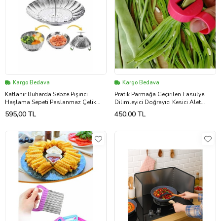
Kargo Bedava
Kargo Bedava
Katlanır Buharda Sebze Pişirici
Pratik Parmağa Geçirilen Fasulye
Haşlama Sepeti Paslanmaz Çelik
Dilimleyici Doğrayıcı Kesici Alet
Buharlı Pişirici BÜYÜK BOY 16-26 CM
Aparat
595,00 TL
450,00 TL
(Krom)