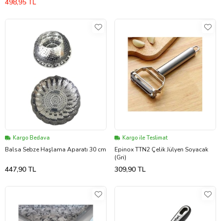
498,95 TL
Kargo Bedava
Kargo ile Teslimat
Balsa Sebze Haşlama Aparatı 30 cm
Epinox TTN2 Çelik Jülyen Soyacak
(Gri)
447,90 TL
309,90 TL