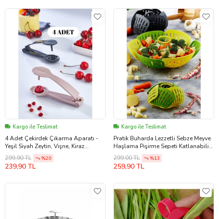
Kargo ile Teslimat
Kargo ile Teslimat
4 Adet Çekirdek Çıkarma Aparatı -
Pratik Buharda Lezzetli Sebze Meyve
Yeşil Siyah Zeytin, Vişne, Kiraz
Haşlama Pişirme Sepeti Katlanabilir
Çekirdeği Çıkarıcı
Haşlayıcı Aparat
299,90 TL
299,00 TL
%20
%13
239,90 TL
259,90 TL