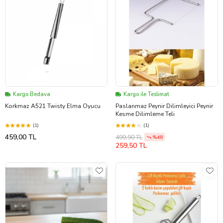
Kargo Bedava
Kargo ile Teslimat
Korkmaz A521 Twisty Elma Oyucu
Paslanmaz Peynir Dilimleyici Peynir
Kesme Dilimleme Teli
(1)
(1)
459,00 TL
499,90 TL
%48
259,50 TL