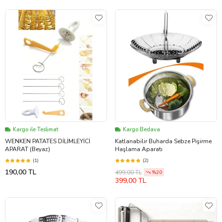
Kargo ile Teslimat
Kargo Bedava
WENKEN PATATES DİLİMLEYİCİ
Katlanabilir Buharda Sebze Pişirme
APARAT (Beyaz)
Haşlama Aparatı
(1)
(2)
190,00 TL
499,00 TL
%20
399,00 TL