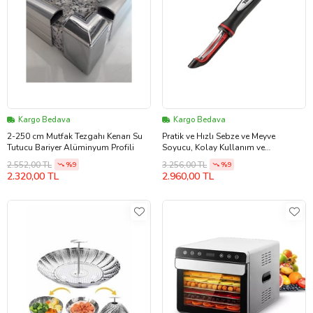
Kargo Bedava
Kargo Bedava
2-250 cm Mutfak Tezgahı Kenarı Su
Pratik ve Hızlı Sebze ve Meyve
Tutucu Bariyer Alüminyum Profili
Soyucu, Kolay Kullanım ve
Temizliğiyle
2.552,00 TL
3.256,00 TL
%9
%9
2.320,00 TL
2.960,00 TL