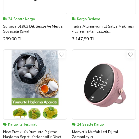
24 Saatte Kargo
Kargo Bedava
Sürbisa 61963 Dik Sebze Ve Meyve
Tuğra Alüminyum El Salça Makinesi
Soyacağı (Siyah)
- Ev Yemekleri Lezzeti
Parmaklarınızda!
299,00 TL
3.147,99 TL
Kargo ile Teslimat
24 Saatte Kargo
New Pratik Lüx Yumurta Pişirme
Manyetik Mutfak Lcd Dijital
Haşlama Sepeti Katlanabilir Diyet
Zamanlayıcı