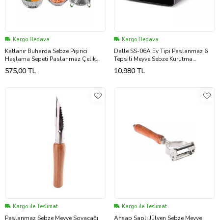
Kargo Bedava
Kargo Bedava
Katlanır Buharda Sebze Pişirici
Dalle SS-06A Ev Tipi Paslanmaz 6
Haşlama Sepeti Paslanmaz Çelik
Tepsili Meyve Sebze Kurutma
Buharlı Pişirici ORTA BOY 14-23 CM
Makinesi
575,00 TL
10.980 TL
(Krom)
Kargo ile Teslimat
Kargo ile Teslimat
Paslanmaz Sebze Meyve Soyacağı
Ahşap Saplı Jülyen Sebze Meyve