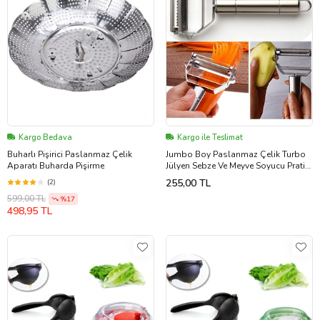
Kargo Bedava
Kargo ile Teslimat
Buharlı Pişirici Paslanmaz Çelik
Jumbo Boy Paslanmaz Çelik Turbo
Aparatı Buharda Pişirme
Jülyen Sebze Ve Meyve Soyucu Pratik
Soyacak Metal Sebze Soyacak 18cm
255,00 TL
(2)
599,00 TL
%17
498,95 TL