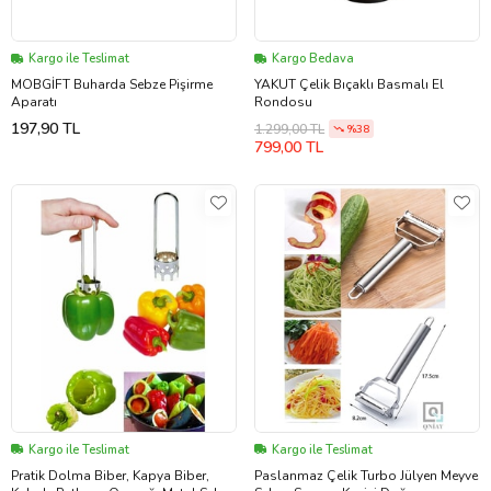
Kargo ile Teslimat
Kargo Bedava
MOBGİFT Buharda Sebze Pişirme
YAKUT Çelik Bıçaklı Basmalı El
Aparatı
Rondosu
197,90 TL
1.299,00 TL
%38
799,00 TL
Kargo ile Teslimat
Kargo ile Teslimat
Pratik Dolma Biber, Kapya Biber,
Paslanmaz Çelik Turbo Jülyen Meyve