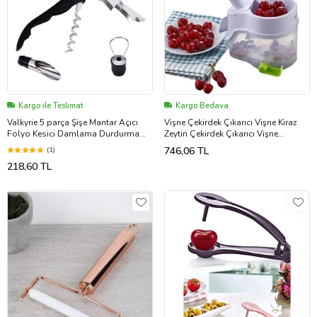
Kargo ile Teslimat
Kargo Bedava
Valkyrie 5 parça Şişe Mantar Açıcı
Vişne Çekirdek Çıkarıcı Vişne Kiraz
Folyo Kesici Damlama Durdurma
Zeytin Çekirdek Çıkarıcı Vişne
Halkası Tirbuşon Şişe Tıpası Seti
Çekirdek Çıka
746,06 TL
(1)
218,60 TL