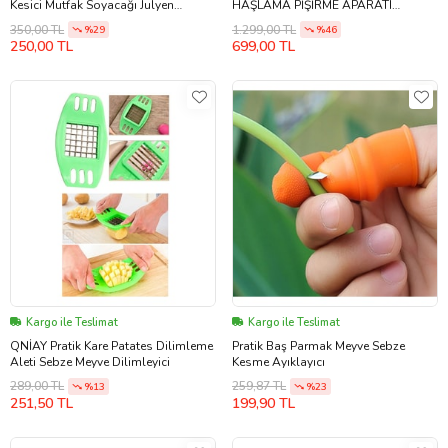
Kesici Mutfak Soyacağı Julyen
HAŞLAMA PİŞİRME APARATI
Doğrama Paslanmaz Bıçaklar 3
(Gümüş)
350,00 TL
1.299,00 TL
%29
%46
Farklı Soyacak Bir Arada (Çok
250,00 TL
699,00 TL
Renkli-Renksız)
Kargo ile Teslimat
Kargo ile Teslimat
QNİAY Pratik Kare Patates Dilimleme
Pratik Baş Parmak Meyve Sebze
Aleti Sebze Meyve Dilimleyici
Kesme Ayıklayıcı
289,00 TL
259,87 TL
%13
%23
251,50 TL
199,90 TL