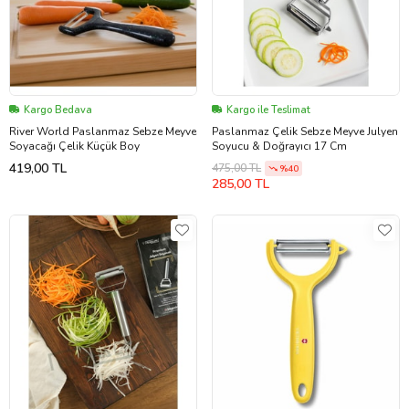
Kargo Bedava
Kargo ile Teslimat
River World Paslanmaz Sebze Meyve
Paslanmaz Çelik Sebze Meyve Julyen
Soyacağı Çelik Küçük Boy
Soyucu & Doğrayıcı 17 Cm
419,00 TL
475,00 TL
%40
285,00 TL