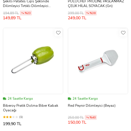
Şekilli Patates Cips Şeklinde
POLOCHEF PROLİNE PASLANMAZ
Dilimleyici Tırtıklı Dilimleyici
ÇELİK HİLAL SOYACAK (Gri)
(Renksiz)
194,89 TL
399,00 TL
%23
%38
149,89 TL
249,00 TL
24 Saatte Kargo
24 Saatte Kargo
Biberoy Pratik Dolma Biber Kabak
Red Peynir Dilimleyici (Beyaz)
Oyacağı
(1)
250,00 TL
%40
150,00 TL
199,90 TL