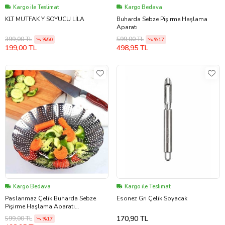
Kargo ile Teslimat
Kargo Bedava
KLT MUTFAK Y SOYUCU LİLA
Buharda Sebze Pişirme Haşlama
Aparatı
399,00 TL
599,00 TL
%50
%17
199,00 TL
498,95 TL
Kargo Bedava
Kargo ile Teslimat
Paslanmaz Çelik Buharda Sebze
Esonez Gri Çelik Soyacak
Pişirme Haşlama Aparatı
Katlanabilir Buharlı Pişirici
170,90 TL
599,00 TL
%17