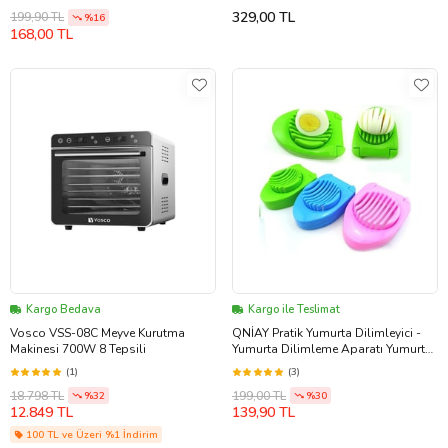
Sağlıklı Sebze Meyve Gıda Haşlama
329,00 TL
199,90 TL
%16
168,00 TL
Kargo Bedava
Kargo ile Teslimat
Vosco VSS-08C Meyve Kurutma
QNİAY Pratik Yumurta Dilimleyici -
Makinesi 700W 8 Tepsili
Yumurta Dilimleme Aparatı Yumurta
Hazılık Şekillendirici
(1)
(3)
18.798 TL
199,00 TL
%32
%30
12.849 TL
139,90 TL
100 TL ve Üzeri %1 İndirim