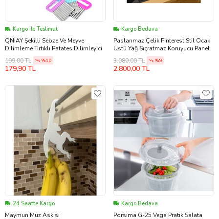
Kargo ile Teslimat
Kargo Bedava
QNİAY Şekilli Sebze Ve Meyve
Paslanmaz Çelik Pinterest Stil Ocak
Dilimleme Tırtıklı Patates Dilimleyici
Üstü Yağ Sıçratmaz Koruyucu Panel
199,00 TL
3.080,00 TL
%10
%9
179,90 TL
2.800,00 TL
24 Saatte Kargo
Kargo Bedava
Maymun Muz Askısı
Porsima G-25 Vega Pratik Salata