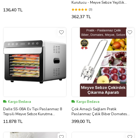
Kurutucu - Meyve Sebze Yeşillik
Yıkama Kurutma Kabı Gri
136,40 TL
(3)
362,37 TL
Kargo Bedava
Kargo Bedava
Dalle SS-08A Ev Tipi Paslanmaz 8
Çok Amaçlı Sağlam Pratik
Tepsili Meyve Sebze Kurutma
Paslanmaz Çelik Biber Domates
Makinesi
Meyve Sebze Çekirdek Çıkarıcı
11.878 TL
399,00 TL
Oyacak Aparatı