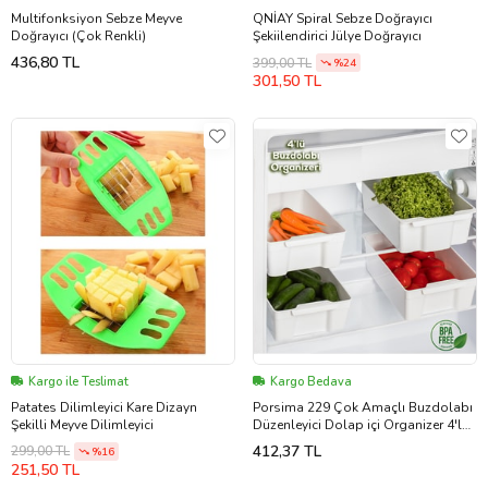
Multifonksiyon Sebze Meyve
QNİAY Spiral Sebze Doğrayıcı
Doğrayıcı (Çok Renkli)
Şekiilendirici Jülye Doğrayıcı
436,80 TL
399,00 TL
%24
301,50 TL
Kargo ile Teslimat
Kargo Bedava
Patates Dilimleyici Kare Dizayn
Porsima 229 Çok Amaçlı Buzdolabı
Şekilli Meyve Dilimleyici
Düzenleyici Dolap içi Organizer 4'lü
Buzdolabı Sepeti Beyaz
412,37 TL
299,00 TL
%16
251,50 TL