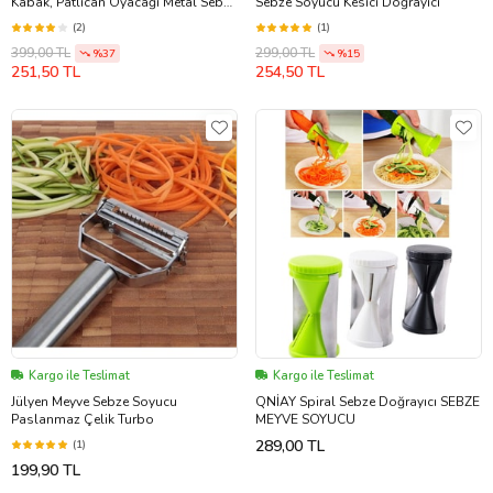
Kabak, Patlıcan Oyacağı Metal Sebze
Sebze Soyucu Kesici Doğrayıcı
Oyacak
(2)
(1)
399,00 TL
299,00 TL
%37
%15
251,50 TL
254,50 TL
Kargo ile Teslimat
Kargo ile Teslimat
Jülyen Meyve Sebze Soyucu
QNİAY Spiral Sebze Doğrayıcı SEBZE
Paslanmaz Çelik Turbo
MEYVE SOYUCU
289,00 TL
(1)
199,90 TL