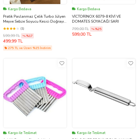
Kargo Bedava
Kargo Bedava
Pratik Paslanmaz Çelik Turbo Jülyen
VİCTORİNOX 6079-8 KİVİ VE
Meyve Sebze Soyucu Kesici Doğrayıcı
DOMATES SOYACAĞI SARI
Mutfak Gereçleri
(1)
799,00 TL
%25
599,00 TL
599,99 TL
%17
499,99 TL
275 TL ve Üzeri %15 İndirim
Kargo ile Teslimat
Kargo ile Teslimat