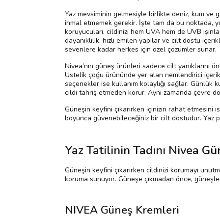
Yaz mevsiminin gelmesiyle birlikte deniz, kum ve g
ihmal etmemek gerekir. İşte tam da bu noktada, yıl
koruyucuları, cildinizi hem UVA hem de UVB ışınlarını
dayanıklılık, hızlı emilen yapılar ve cilt dostu iç
sevenlere kadar herkes için özel çözümler sunar.
Nivea’nın güneş ürünleri sadece cilt yanıklarını 
Üstelik çoğu ürününde yer alan nemlendirici içerikl
seçenekler ise kullanım kolaylığı sağlar. Günlük k
cildi tahriş etmeden korur. Aynı zamanda çevre dos
Güneşin keyfini çıkarırken içinizin rahat etmesin
boyunca güvenebileceğiniz bir cilt dostudur. Yaz p
Yaz Tatilinin Tadını Nivea G
Güneşin keyfini çıkarırken cildinizi korumayı unutma
koruma sunuyor. Güneşe çıkmadan önce, güneşlenir
NIVEA Güneş Kremleri