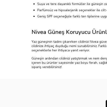
Suya ve tere dayanıklı formüller ile güneşin za
Parfümsüz ve hipoalerjenik seçenekler ile cilt
Geniş SPF seçeneğiyle farklı ten tiplerine uyg
Nivea Güneş Koruyucu Ürünle
Yaz güneşinin tadını çıkarırken cildinizi Nivea g
cildinize ihtiyaç duyduğu nemi sunabilirsiniz. Farkl
seçeneklerle her ihtiyaca yanıt veriyor.
Güneşin ardından cildinizi yatıştırmak ve nem deng
içeren bu ürünler sayesinde yaz boyu ferah, sağlıkl
sipariş verebilirsiniz!