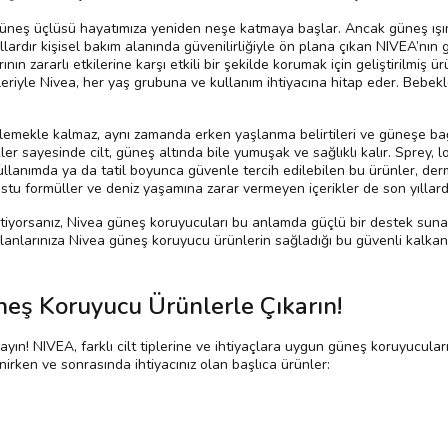
üneş üçlüsü hayatımıza yeniden neşe katmaya başlar. Ancak güneş ışınlar
lardır kişisel bakım alanında güvenilirliğiyle ön plana çıkan NIVEA’nın
n zararlı etkilerine karşı etkili bir şekilde korumak için geliştirilmiş ürü
erikleriyle Nivea, her yaş grubuna ve kullanım ihtiyacına hitap eder. Bebe
önlemekle kalmaz, aynı zamanda erken yaşlanma belirtileri ve güneşe b
er sayesinde cilt, güneş altında bile yumuşak ve sağlıklı kalır. Sprey, l
ullanımda ya da tatil boyunca güvenle tercih edilebilen bu ürünler, derm
tu formüller ve deniz yaşamına zarar vermeyen içerikler de son yıllarda 
i istiyorsanız, Nivea güneş koruyucuları bu anlamda güçlü bir destek su
lanlarınıza Nivea güneş koruyucu ürünlerin sağladığı bu güvenli kalkanı
üneş Koruyucu Ürünlerle Çıkarın!
yın! NIVEA, farklı cilt tiplerine ve ihtiyaçlara uygun güneş koruyucuları 
ken ve sonrasında ihtiyacınız olan başlıca ürünler: