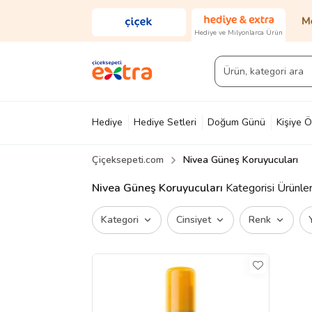
Hediye ve Milyonlarca Ürün
Hediye
Hediye Setleri
Doğum Günü
Kişiye Ö
Çiçeksepeti.com
Nivea Güneş Koruyucuları
Diğer
Ayakkabı & Çanta
Parfüm
Yapı Mark
Nivea Güneş Koruyucuları
Kategorisi Ürünler
Kategori
Cinsiyet
Renk