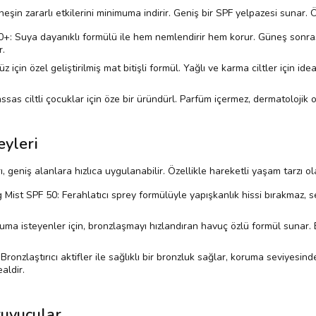
eşin zararlı etkilerini minimuma indirir. Geniş bir SPF yelpazesi sunar. 
+: Suya dayanıklı formülü ile hem nemlendirir hem korur. Güneş sonr
r.
n özel geliştirilmiş mat bitişli formül. Yağlı ve karma ciltler için idea
s ciltli çocuklar için öze bir üründürl. Parfüm içermez, dermatolojik ol
yleri
eniş alanlara hızlıca uygulanabilir. Özellikle hareketli yaşam tarzı olan
Mist SPF 50: Ferahlatıcı sprey formülüyle yapışkanlık hissi bırakmaz, s
ma isteyenler için, bronzlaşmayı hızlandıran havuç özlü formül sunar. B
ronzlaştırıcı aktifler ile sağlıklı bir bronzluk sağlar, koruma seviyes
aldir.
uyucular