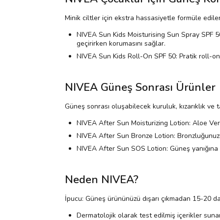
Minik ciltler için ekstra hassasiyetle formüle edil
NIVEA Sun Kids Moisturising Sun Spray SPF 50
geçirirken korumasını sağlar.
NIVEA Sun Kids Roll-On SPF 50: Pratik roll-o
NIVEA Güneş Sonrası Ürünler
Güneş sonrası oluşabilecek kuruluk, kızarıklık ve tah
NIVEA After Sun Moisturizing Lotion: Aloe Ver
NIVEA After Sun Bronze Lotion: Bronzluğunuzu ko
NIVEA After Sun SOS Lotion: Güneş yanığına karş
Neden NIVEA?
İpucu: Güneş ürününüzü dışarı çıkmadan 15-20 dak
Dermatolojik olarak test edilmiş içerikler sunar