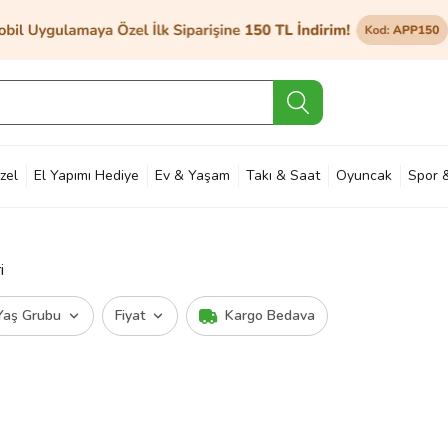
zel
El Yapımı Hediye
Ev & Yaşam
Takı & Saat
Oyuncak
Spor 
et & Bahçe
Petshop
Kozmetik
Otomotiv & Motosiklet
Hobi
Ann
i
Yaş Grubu
Fiyat
Kargo Bedava