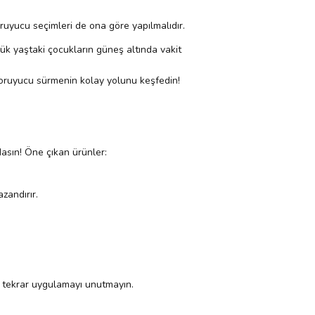
oruyucu seçimleri de ona göre yapılmalıdır.
k yaştaki çocukların güneş altında vakit
koruyucu sürmenin kolay yolunu keşfedin!
ldasın! Öne çıkan ürünler:
zandırır.
a tekrar uygulamayı unutmayın.