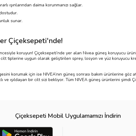
rarlı ışınlarından daima korunmanızı sağlar.
 dostudur.
unluk sunar.
r Çiçeksepeti'nde!
üvencesiyle koruyun! Çiçeksepeti’nde yer alan Nivea güneş koruyucu ürün
ı cilt tiplerine uygun olarak geliştirilen sprey, losyon ve yüz koruyucu kr
esini korumak için ise NIVEA’nın güneş sonrası bakım ürünlerine göz atab
ı ve ışıldayan bir cilt sizi bekliyor. Tüm NIVEA güneş ürünlerini şimdi Çi
Çiçeksepeti Mobil Uygulamamızı İndirin