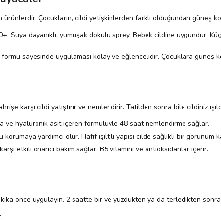
en ürünlerdir. Çocukların, cildi yetişkinlerden farklı olduğundan güneş k
+: Suya dayanıklı, yumuşak dokulu sprey. Bebek cildine uygundur. Küçü
n formu sayesinde uygulaması kolay ve eğlencelidir. Çocuklara güneş 
rişe karşı cildi yatıştırır ve nemlendirir. Tatilden sonra bile cildiniz ışı
a ve hyaluronik asit içeren formülüyle 48 saat nemlendirme sağlar.
rumaya yardımcı olur. Hafif ışıltılı yapısı cilde sağlıklı bir görünüm ka
ı etkili onarıcı bakım sağlar. B5 vitamini ve antioksidanlar içerir.
ika önce uygulayın. 2 saatte bir ve yüzdükten ya da terledikten sonr
.