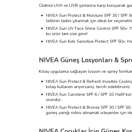
Cildinizi UVA ve UVB ışınlarına karşı koruyarak gün
NIVEA Sun Protect & Moisture SPF 30 / SPF 50
tatilinin tadını çıkarmak için ideal bir seçenekti
NIVEA Sun UV Face Shine Control SPF 50+: Yüz içi
bu ürün tam size göre!
NIVEA Sun Kids Sensitive Protect SPF 50+: Hassa
NIVEA Güneş Losyonları & Spre
Kolay uygulama sağlayan losyon ve sprey formları, g
NIVEA Sun Protect & Refresh Invisible Cooling 
kolay kullanım arıyorsanız, tercih edebilirsiniz.
NIVEA Sun Carotene SPF 6 / SPF 10: Hafif koru
üründür.
NIVEA Sun Protect & Bronze SPF 30 / SPF 50: B
güneş yanığı riskini almamak isteyenler için ide
NIVEA Çocuklar İçin Güneş Kor