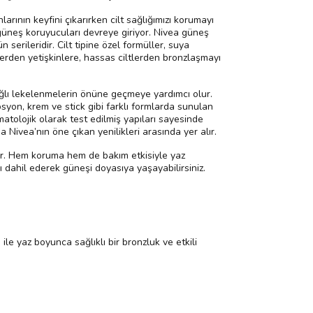
ının keyfini çıkarırken cilt sağlığımızı korumayı
 güneş koruyucuları devreye giriyor. Nivea güneş
n serileridir. Cilt tipine özel formüller, suya
klerden yetişkinlere, hassas ciltlerden bronzlaşmayı
ağlı lekelenmelerin önüne geçmeye yardımcı olur.
osyon, krem ve stick gibi farklı formlarda sunulan
atolojik olarak test edilmiş yapıları sayesinde
Nivea’nın öne çıkan yenilikleri arasında yer alır.
nar. Hem koruma hem de bakım etkisiyle yaz
 dahil ederek güneşi doyasıya yaşayabilirsiniz.
ile yaz boyunca sağlıklı bir bronzluk ve etkili