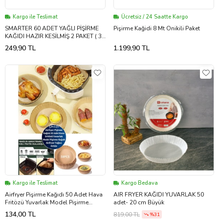
Kargo ile Teslimat
Ücretsiz / 24 Saatte Kargo
SMARTER 60 ADET YAĞLI PİŞİRME
Pişirme Kağidi 8 Mt Onikili Paket
KAĞIDI HAZIR KESİLMİŞ 2 PAKET ( 30
ADET X 2 )
249,90 TL
1.199,90 TL
Kargo ile Teslimat
Kargo Bedava
Airfryer Pişirme Kağıdı 50 Adet Hava
AIR FRYER KAĞIDI YUVARLAK 50
Fritözü Yuvarlak Model Pişirme
adet- 20 cm Büyük
Kağıdı
134,00 TL
819,00 TL
%31