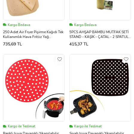
Kargo Bedava
Kargo Bedava
250 Adet Air Fryer Pişirme Kağıdı Tek
5PCS AHŞAP BAMBU MUTFAK SETİ
Kullanımlık Hava Fritöz Yağ
STAND - KAŞIK - ÇATAL - 2 SPATULA
Geçirmez Yapışmaz Gıda Pişirme
FİLELİ (5343)
735,69 TL
415,37 TL
Kağıdı Delikli Kare Model (5343)
Kargo ile Teslimat
Kargo ile Teslimat
Renkli Isıya Dayanıklı Yıkanılabilir
Siyah Isıya Dayanıklı Yıkanılabilir