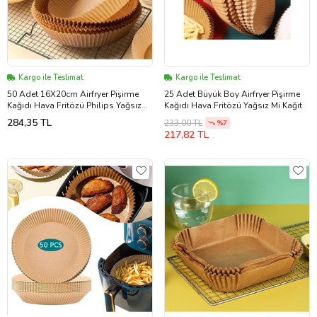
Kargo ile Teslimat
Kargo ile Teslimat
50 Adet 16X20cm Airfryer Pişirme
25 Adet Büyük Boy Airfryer Pişirme
Kağıdı Hava Fritözü Philips Yağsız
Kağıdı Hava Fritözü Yağsız Mi Kağıt
Kağıt
284,35 TL
233,00 TL
%7
217,82 TL