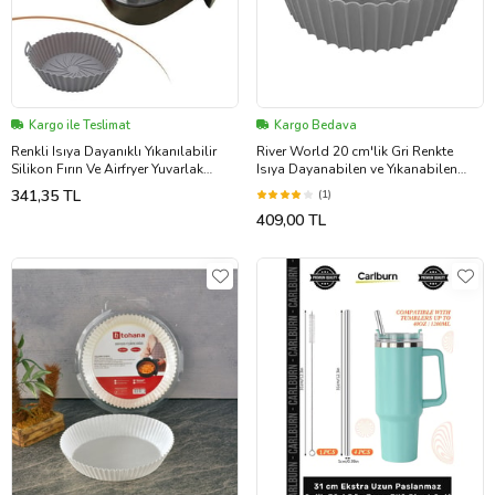
Kargo ile Teslimat
Kargo Bedava
Renkli Isıya Dayanıklı Yıkanılabilir
River World 20 cm'lik Gri Renkte
Silikon Fırın Ve Airfryer Yuvarlak
Isıya Dayanabilen ve Yıkanabilen
Pişirme Matı 20 Cm (5343)
Yuvarlak Silikon Airfryer ve Fırın Matı
341,35 TL
(1)
409,00 TL