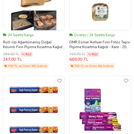
24 Saatte Kargo
Ücretsiz / 24 Saatte Kargo
Roll-Up Ağartılmamış Doğal
DMR Esmer Airfryer Fırın Fritöz Tepsi
Kesimli Fırın Pişirme Kızartma Kağıdı
Pişirme Kızartma Kağıdı - Kare - 20
- 42x37 Cm. - 16 Yaprak -1 Kutu
Cm. - 3 Paket - 150 Adet
284,00 TL
769,00 TL
%13
%13
247,00 TL
669,00 TL
750 TL ve Üzeri %5 İndirim
750 TL ve Üzeri %5 İndirim