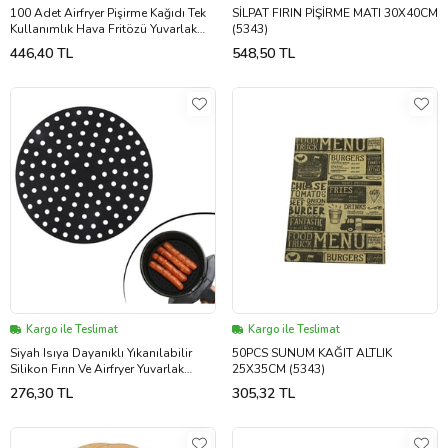
100 Adet Airfryer Pişirme Kağıdı Tek
SİLPAT FIRIN PİŞİRME MATI 30X40CM
Kullanımlık Hava Fritözü Yuvarlak
(5343)
Delikli Model (5343)
446,40 TL
548,50 TL
Kargo ile Teslimat
Kargo ile Teslimat
Siyah Isıya Dayanıklı Yıkanılabilir
50PCS SUNUM KAĞIT ALTLIK
Silikon Fırın Ve Airfryer Yuvarlak
25X35CM (5343)
Model Pişirme Matı 20 Cm (5343)
276,30 TL
305,32 TL