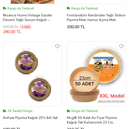
Kargo ile Teslimat
Kargo ile Teslimat
Nisanca Home Vintage Gazete
Fırınlanabilir Kendinden Yağlı Silikon
Desenli Yağlı Sunum Kağıdı –
Pişirme Matı-hamur Açma Matı
Pinterest Stilinde Estetik Kahvaltı,
200,00 TL
699,00 TL
%60
Peynir Tabağı ve Fast Food
280,00 TL
Sunumları için 50’li Paket
24 Saatte Kargo
Kargo ile Teslimat
Airfryer Pişirme Kağıdı 25'li İkili Set
Mcg® 50 Adet Air Fryer Pişirme
Kağıdı Tek Kullanımlık 23 Cm
Yuvarlak Pişirme Kağıdı XXL PVC li