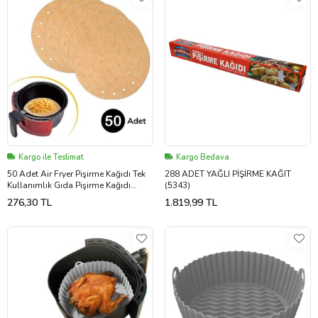
Kargo ile Teslimat
Kargo Bedava
50 Adet Air Fryer Pişirme Kağıdı Tek
288 ADET YAĞLI PİŞİRME KAĞIT
Kullanımlık Gıda Pişirme Kağıdı
(5343)
Delikli Yuvarlak Model (5343)
276,30 TL
1.819,99 TL