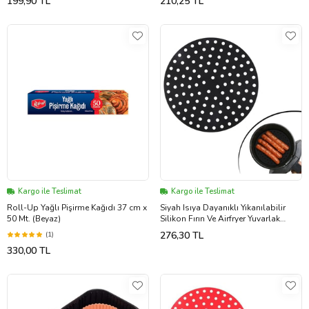
199,90 TL
210,25 TL
Kargo ile Teslimat
Kargo ile Teslimat
Roll-Up Yağlı Pişirme Kağıdı 37 cm x
Siyah Isıya Dayanıklı Yıkanılabilir
50 Mt. (Beyaz)
Silikon Fırın Ve Airfryer Yuvarlak
Model Pişirme Matı 23 Cm (5343)
276,30 TL
(1)
330,00 TL