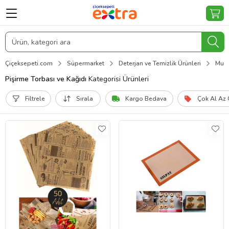
Çiçeksepeti.com
Süpermarket
Deterjan ve Temizlik Ürünleri
Mutf
Pişirme Torbası ve Kağıdı
Kategorisi Ürünleri
Filtrele
Sırala
Kargo Bedava
Çok Al Az