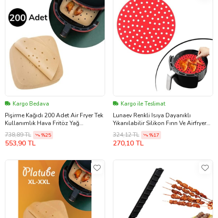
Kargo Bedava
Kargo ile Teslimat
Pişirme Kağıdı 200 Adet Air Fryer Tek
Lunaev Renkli Isıya Dayanıklı
Kullanımlık Hava Fritöz Yağ
Yıkanılabilir Silikon Fırın Ve Airfryer
Geçirmez Yapışmaz Gıda Pişirme
Yuvarlak Pişirme Matı 20 cm
738,89 TL
324,12 TL
%25
%17
Kağıdı Delikli Kare Model
553,90 TL
270,10 TL