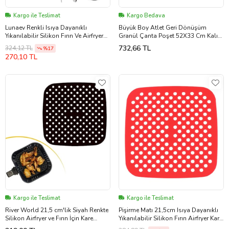
Kargo ile Teslimat
Kargo Bedava
Lunaev Renkli Isıya Dayanıklı
Büyük Boy Atlet Geri Dönüşüm
Yıkanılabilir Silikon Fırın Ve Airfryer
Granül Çanta Poşet 52X33 Cm Kalın
Yuvarlak Pişirme Matı 23 cm
Gri 1000 Gr 1 Paket
732,66 TL
324,12 TL
%17
270,10 TL
Kargo ile Teslimat
Kargo ile Teslimat
River World 21,5 cm'lik Siyah Renkte
Pişirme Matı 21,5cm Isıya Dayanıklı
Silikon Airfryer ve Fırın İçin Kare
Yıkanılabilir Silikon Fırın Airfryer Kare
Pişirme Matı Yıkanabilir Isıya
Model Renkli Mat