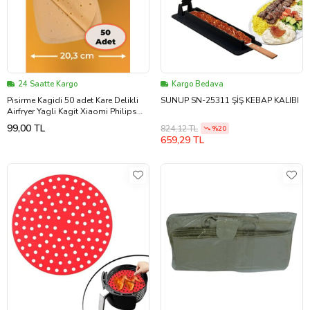
24 Saatte Kargo
Kargo Bedava
Pisirme Kagidi 50 adet Kare Delikli
SUNUP SN-25311 ŞİŞ KEBAP KALIBI
Airfryer Yagli Kagit Xiaomi Philips
Tüm Markalara Uyumlu
99,00 TL
824,12 TL
%20
659,29 TL