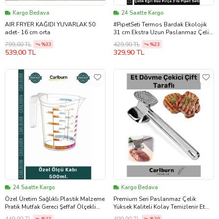
Kargo Bedava
24 Saatte Kargo
AIR FRYER KAĞIDI YUVARLAK 50
#PipetSeti Termos Bardak Ekolojik
adet- 16 cm orta
31 cm Ekstra Uzun Paslanmaz Çelik
Eğri Düz Fırça 3'lü Pipet Seti
799,00 TL
429,90 TL
%33
%23
539,00 TL
329,90 TL
24 Saatte Kargo
Kargo Bedava
Özel Üretim Sağlıklı Plastik Malzeme
Premium Seri Paslanmaz Çelik
Pratik Mutfak Gereci Şeffaf Ölçekli
Yüksek Kaliteli Kolay Temizlenir Et
Özel Ölçü Kabı 500ml
Dövme Çekici Çift Taraflı
449,90 TL
499,90 TL