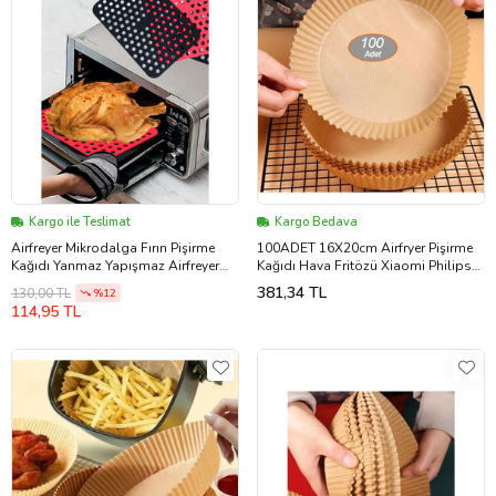
Kargo ile Teslimat
Kargo Bedava
Airfreyer Mikrodalga Fırın Pişirme
100ADET 16X20cm Airfryer Pişirme
Kağıdı Yanmaz Yapışmaz Airfreyer
Kağıdı Hava Fritözü Xiaomi Philips
Pişirme Kağıdı 21x14cm
Yağsız Kağıt
381,34 TL
130,00 TL
%12
114,95 TL