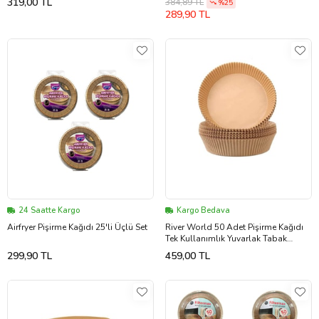
319,00 TL
384,89 TL
%25
Dayanıklı
289,90 TL
24 Saatte Kargo
Kargo Bedava
Airfryer Pişirme Kağıdı 25'li Üçlü Set
River World 50 Adet Pişirme Kağıdı
Tek Kullanımlık Yuvarlak Tabak
Model Air Fryer İçin PVC
299,90 TL
459,00 TL