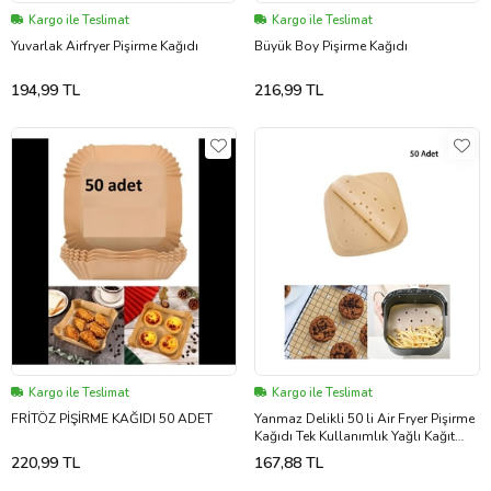
Kargo ile Teslimat
Kargo ile Teslimat
Yuvarlak Airfryer Pişirme Kağıdı
Büyük Boy Pişirme Kağıdı
194,99 TL
216,99 TL
Kargo ile Teslimat
Kargo ile Teslimat
FRİTÖZ PİŞİRME KAĞIDI 50 ADET
Yanmaz Delikli 50 li Air Fryer Pişirme
Kağıdı Tek Kullanımlık Yağlı Kağıt
Kare Delikli Ve Tabak
220,99 TL
167,88 TL