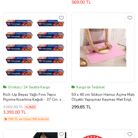
569,00 TL
Ücretsiz / 24 Saatte Kargo
Kargo ile Teslimat
Roll-Up Beyaz Yağlı Fırın Tepsi
50 x 40 cm Silikon Hamur Açma Matı
Pişirme Kızartma Kağıdı - 37 Cm. x 50
Ölçekli Yapışmaz Kaymaz Mat Erişte
Metre - 10 Adet
Mantı Hamuru Altlığı Silpat (Karışık)
299,85 TL
3.902,00 TL
%13
3.393,00 TL
750 TL ve Üzeri %5 İndirim