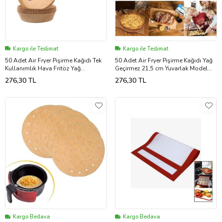
Kargo ile Teslimat
Kargo ile Teslimat
50 Adet Air Fryer Pişirme Kağıdı Tek
50 Adet Air Fryer Pişirme Kağıdı Yağ
Kullanımlık Hava Fritöz Yağ
Geçirmez 21,5 cm Yuvarlak Model
Geçirmez Yapışmaz Tabak Model
XXL Model Uyumlu (5343)
276,30 TL
276,30 TL
(5343)
Kargo Bedava
Kargo Bedava