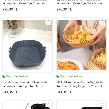
Silikon Fırın Ve Airfryer Yuvarlak
Silikon Fırın Ve Airfryer Kare Model
Pişirme Matı 23 Cm (5343)
Pişirme Matı 21,5 Cm (5343)
276,30 TL
276,30 TL
Kargo ile Teslimat
Kargo ile Teslimat
Renkli Isıya Dayanıklı Yıkanılabilir
50 Adet Air Fryer Pişirme Kağıdı Tek
Silikon Fırın Airfryer Kare Model
Kullanımlık Yağ Geçirmez Yuvarlak
Pişirme Matı 20 cm (5343)
Tabak Model PVC (5343)
341,35 TL
341,35 TL