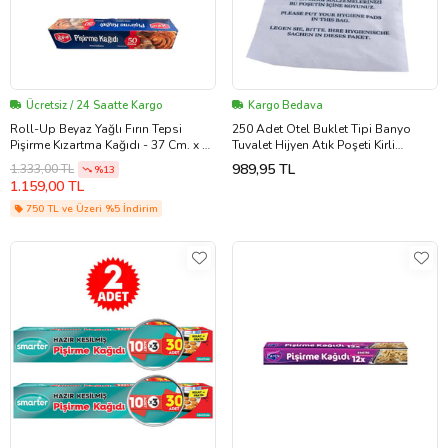
Ücretsiz / 24 Saatte Kargo
Kargo Bedava
Roll-Up Beyaz Yağlı Fırın Tepsi
250 Adet Otel Buklet Tipi Banyo
Pişirme Kızartma Kağıdı - 37 Cm. x 50
Tuvalet Hijyen Atık Poşeti Kirli
Metre - 3 Adet
Çamaşır Torbası 15 x 25 cm Küçük
989,95 TL
1.333,00 TL
%13
1.159,00 TL
750 TL ve Üzeri %5 İndirim