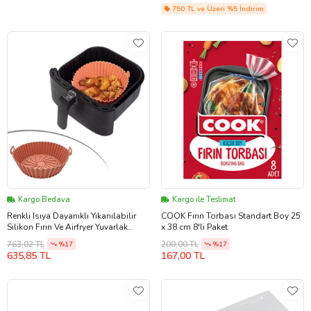
750 TL ve Üzeri %5 İndirim
Kargo Bedava
Kargo ile Teslimat
Renkli Isıya Dayanıklı Yıkanılabilir
COOK Fırın Torbası Standart Boy 25
Silikon Fırın Ve Airfryer Yuvarlak
x 38 cm 8'li Paket
Model Pişirme Matı 20 Cm
763,02 TL
200,00 TL
%17
%17
635,85 TL
167,00 TL