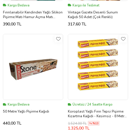
Kargo Bedava
Kargo ile Teslimat
Fırınlanabilir Kendinden Yağlı Silikon
Vintage Gazete Desenli Sunum
Pişirme Matı Hamur Açma Matı
Kağıdı 50 Adet (Çok Renkli)
Silpat 30x40 Cm 1 Adet
390,00 TL
317,60 TL
Kargo Bedava
Ücretsiz / 24 Saatte Kargo
50 Metre Yağlı Pişirme Kağıdı
Koroplast Yağlı Fırın Tepsi Pişirme
Kızartma Kağıdı - Kesimsiz - 8 Metre
- 5 Kutu
440,00 TL
1.524,00 TL
%13
1.325,00 TL