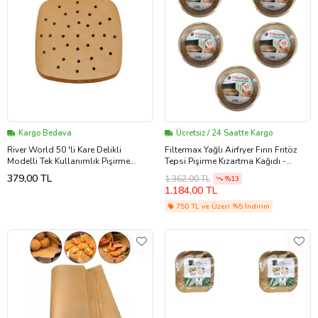
Kargo Bedava
Ücretsiz / 24 Saatte Kargo
River World 50 'li Kare Delikli
Filtermax Yağlı Airfryer Fırın Fritöz
Modelli Tek Kullanımlık Pişirme
Tepsi Pişirme Kızartma Kağıdı -
Kağıdı Yapışmaz Yağ Geçirmez
Yuvarlak - 20 Cm. - 250 Adet
379,00 TL
1.362,00 TL
%13
1.184,00 TL
750 TL ve Üzeri %5 İndirim