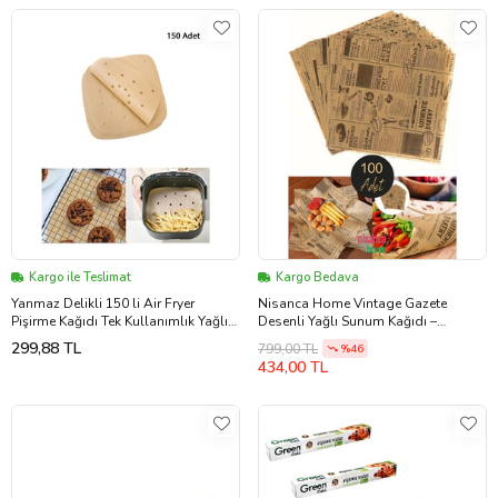
Kargo ile Teslimat
Kargo Bedava
Yanmaz Delikli 150 li Air Fryer
Nisanca Home Vintage Gazete
Pişirme Kağıdı Tek Kullanımlık Yağlı
Desenli Yağlı Sunum Kağıdı –
Kağıt Kare Delikli Ve Tabak
Pinterest Stilinde Estetik Kahvaltı,
299,88 TL
799,00 TL
%46
Peynir Tabağı ve Fast Food
434,00 TL
Sunumları için 50’li Paket