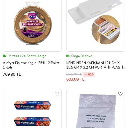
Ücretsiz / 24 Saatte Kargo
Kargo Bedava
Airfryer Pişirme Kağıdı 25'li 12 Paket
KENDİNDEN YAPIŞKANLI 21 CM X
1 Koli
15.5 CM X 3.2 CM PORTATİF PLASTİK
MASA ALTI ORTA BOY ÇEKMECE
769,90 TL
853,79 TL
%20
683,09 TL