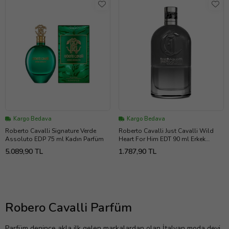
Kargo Bedava
Kargo Bedava
Roberto Cavalli Signature Verde
Roberto Cavalli Just Cavalli Wild
Assoluto EDP 75 ml Kadın Parfüm
Heart For Him EDT 90 ml Erkek
Parfümü
5.089,90 TL
1.787,90 TL
Robero Cavalli Parfüm
Parfüm denince akla ilk gelen markalardan olan İtalyan moda devi