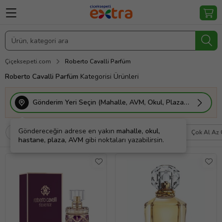
Çiçeksepeti.com
Roberto Cavalli Parfüm
Roberto Cavalli Parfüm
Kategorisi Ürünleri
Gönderim Yeri Seçin (Mahalle, AVM, Okul, Plaza vs.)
Göndereceğin adrese en yakın
mahalle, okul,
Filtrele
Sırala
Kargo Bedava
Çok Al Az
hastane, plaza, AVM
gibi noktaları yazabilirsin.