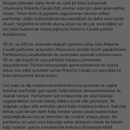
feragat etmeden daha ferah ve canlı bir koku kullanmak
istiyorsanız Roberto Cavalli Edt. ürünler sizin için ideal alternatifler
oluyor. Temiz tene ve giysilere uygulanması tavsiye edilen
parfümler, doğru kullanıldıklarında kalıcılıkları da daha uzun süreli
oluyor. Seçiminiz ne yönde olursa olsun siz de çok seveceğiniz ve
her daim kullanmak isteyeceğiniz bir Roberto Cavalli parfüm
bulabilirsiniz.
50 ml. ve 100 ml. arasında değişen şişelere sahip olan Roberto
Cavalli parfümler arasından ihtiyacınıza yönelik tercih yapabilirsiniz.
Parfümünüzü seyahatlerde de yanınızdan ayırmak istemiyorsanız,
50 ml. gibi küçük bir şişe parfümü kolayca çantanızda
taşıyabilirsiniz. Parfüm konusundaki gereksinimleriniz ne olursa
olsun size etkili çözümler sunan Roberto Cavalli sizi ayrıcalıklı bir
koku deneyimine davet ediyor.
Üst, kalp ve dip notalarında birbirinden hoş esanslar ve yağlar
bulunan parfümler gün içinde farklı kokular deneyimlemenize de
olanak tanıyor. Parfümlerin üst notalarında yer alan kokular,
uygulandıktan sonraki birkaç dakika içinde etki gösteriyor. İlk
etaptaki yoğun etki ardından yerini kalp notalara bırakıyor. Kalıcılığı
birkaç saat devam eden kalp notalar yavaş yavaş kaybolmaya
başladığında bu kez en derindeki dip notalar ortaya çıkıyor. Bir
parfümün en uzun süre kalıcılığa sahip detayları olarak da bilinen
kalp notaları, günün sonunda bile kokunuz dolayısıyla iltifat