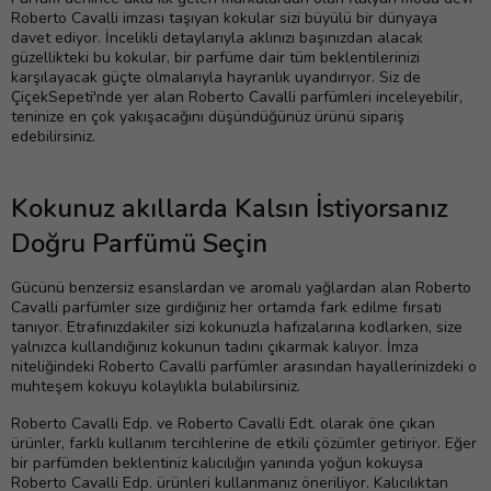
Roberto Cavalli imzası taşıyan kokular sizi büyülü bir dünyaya
davet ediyor. İncelikli detaylarıyla aklınızı başınızdan alacak
güzellikteki bu kokular, bir parfüme dair tüm beklentilerinizi
karşılayacak güçte olmalarıyla hayranlık uyandırıyor. Siz de
ÇiçekSepeti'nde yer alan Roberto Cavalli parfümleri inceleyebilir,
teninize en çok yakışacağını düşündüğünüz ürünü sipariş
edebilirsiniz.
Kokunuz akıllarda Kalsın İstiyorsanız
Doğru Parfümü Seçin
Gücünü benzersiz esanslardan ve aromalı yağlardan alan Roberto
Cavalli parfümler size girdiğiniz her ortamda fark edilme fırsatı
tanıyor. Etrafınızdakiler sizi kokunuzla hafızalarına kodlarken, size
yalnızca kullandığınız kokunun tadını çıkarmak kalıyor. İmza
niteliğindeki Roberto Cavalli parfümler arasından hayallerinizdeki o
muhteşem kokuyu kolaylıkla bulabilirsiniz.
Roberto Cavalli Edp. ve Roberto Cavalli Edt. olarak öne çıkan
ürünler, farklı kullanım tercihlerine de etkili çözümler getiriyor. Eğer
bir parfümden beklentiniz kalıcılığın yanında yoğun kokuysa
Roberto Cavalli Edp. ürünleri kullanmanız öneriliyor. Kalıcılıktan