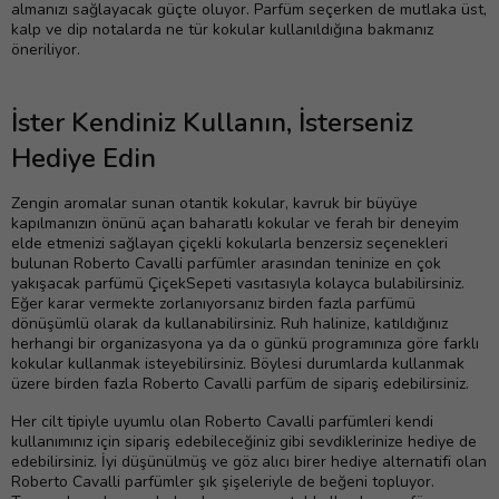
almanızı sağlayacak güçte oluyor. Parfüm seçerken de mutlaka üst,
kalp ve dip notalarda ne tür kokular kullanıldığına bakmanız
öneriliyor.
İster Kendiniz Kullanın, İsterseniz
Hediye Edin
Zengin aromalar sunan otantik kokular, kavruk bir büyüye
kapılmanızın önünü açan baharatlı kokular ve ferah bir deneyim
elde etmenizi sağlayan çiçekli kokularla benzersiz seçenekleri
bulunan Roberto Cavalli parfümler arasından teninize en çok
yakışacak parfümü ÇiçekSepeti vasıtasıyla kolayca bulabilirsiniz.
Eğer karar vermekte zorlanıyorsanız birden fazla parfümü
dönüşümlü olarak da kullanabilirsiniz. Ruh halinize, katıldığınız
herhangi bir organizasyona ya da o günkü programınıza göre farklı
kokular kullanmak isteyebilirsiniz. Böylesi durumlarda kullanmak
üzere birden fazla Roberto Cavalli parfüm de sipariş edebilirsiniz.
Her cilt tipiyle uyumlu olan Roberto Cavalli parfümleri kendi
kullanımınız için sipariş edebileceğiniz gibi sevdiklerinize hediye de
edebilirsiniz. İyi düşünülmüş ve göz alıcı birer hediye alternatifi olan
Roberto Cavalli parfümler şık şişeleriyle de beğeni topluyor.