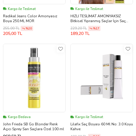
Kargo ile Teslimat
Kargo ile Teslimat
Radikal Jeans Color Amonyasız
HIZLI TESLİMAT AMONYAKSIZ
Boya 250.ML MOR
Bitkisel Yıpranmış Saçlar İçin Saç
Boyası 5-73 FINDIK KABUĞU 60ml -
255,00 TL
229,20 TL
%20
%17
1 Renna AMONYAKSIZ Bitkisel
205,00 TL
189,20 TL
Yıpranmış Saçlar İçin Saç Boyası 5-
73 FINDIK KABUĞU 60ml
Kargo Bedava
Kargo ile Teslimat
John Frieda SB Go Blonder Renk
Lilafix Saç Boyası 60 Ml No: 3.0 Koyu
Açıcı Sprey Sarı Saçlara Özel 100 ml
Kahve