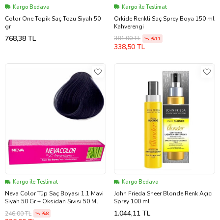
Kargo Bedava
Kargo ile Teslimat
Color One Topik Saç Tozu Siyah 50
Orkide Renkli Saç Sprey Boya 150 ml
gr
Kahverengi
768,38 TL
381,00 TL
%11
338,50 TL
Kargo ile Teslimat
Kargo Bedava
Neva Color Tüp Saç Boyası 1.1 Mavi
John Frieda Sheer Blonde Renk Açıcı
Siyah 50 Gr + Oksidan Sıvısı 50 Ml
Sprey 100 ml
1.044,11 TL
246,00 TL
%8