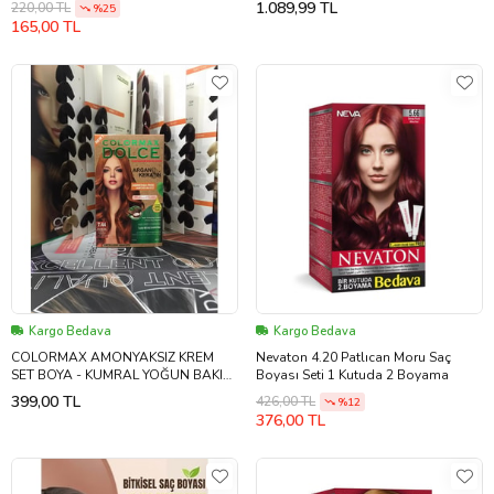
1.089,99 TL
220,00 TL
%25
165,00 TL
Kargo Bedava
Kargo Bedava
COLORMAX AMONYAKSIZ KREM
Nevaton 4.20 Patlıcan Moru Saç
SET BOYA - KUMRAL YOĞUN BAKIR
Boyası Seti 1 Kutuda 2 Boyama
7,44
399,00 TL
426,00 TL
%12
376,00 TL