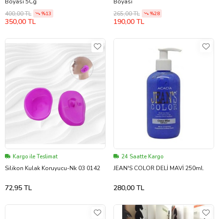
Boyası 5Cg
Boyası
400,00 TL
265,00 TL
%13
%28
350,00 TL
190,00 TL
Kargo ile Teslimat
24 Saatte Kargo
Silikon Kulak Koruyucu-Nk 03 0142
JEAN'S COLOR DELİ MAVİ 250ml.
72,95 TL
280,00 TL