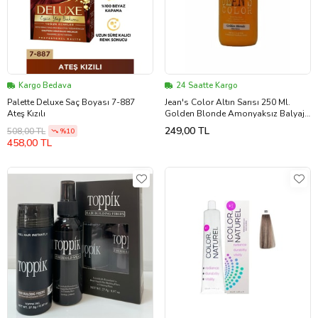
Kargo Bedava
24 Saatte Kargo
Palette Deluxe Saç Boyası 7-887
Jean's Color Altın Sarısı 250 Ml.
Ateş Kızılı
Golden Blonde Amonyaksız Balyaj
Renkli Saç Boyası
249,00 TL
508,00 TL
%10
458,00 TL