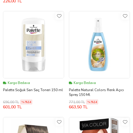
226,00 TL
Kargo Bedava
Kargo Bedava
Palette Soğuk Sarı Saç Toneri 150 ml
Palette Natural Colors Renk Açıcı
Sprey 150 Ml
696,00 TL
771,00 TL
%14
%14
601,00 TL
663,50 TL