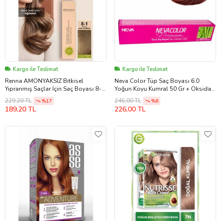
Kargo ile Teslimat
Kargo ile Teslimat
Renna AMONYAKSIZ Bitkisel
Neva Color Tüp Saç Boyası 6.0
Yıpranmış Saçlar İçin Saç Boyası 8-1
Yoğun Koyu Kumral 50 Gr + Oksidan
KÜLLÜ AÇIK KUMRAL 60ml
Sıvısı 50 Ml
229,20 TL
246,00 TL
%17
%8
189,20 TL
226,00 TL