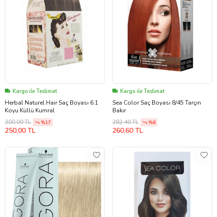
Kargo ile Teslimat
Kargo ile Teslimat
Herbal Naturel Hair Saç Boyası 6.1
Sea Color Saç Boyası 8/45 Tarçın
Koyu Küllü Kumral
Bakır
300,00 TL
282,40 TL
%17
%8
250,00 TL
260,60 TL