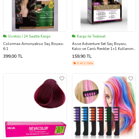
Ücretsiz / 24 Saatte Kargo
Kargo ile Teslimat
Colormax Amonyaksız Saç Boyası
Asse Adventure Set Saç Boyası,
6.1
Kalıcı ve Canlı Renkler 1+1 Kullanım
Seti No4.35 Türk Kahvesi
399,00 TL
159,90 TL
3 Al 2 Öde