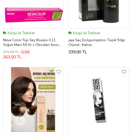
Kargo ile Teslimat
Kargo ile Teslimat
Neva Color Tüp Saç Boyası 0.11
jaja Saç Dolgunlaştırıcı Topik 50gr
Yoğun Mavi 50 Gr + Oksidan Sıvısı
Orjinal- Kahve
50 Ml
339,00 TL
291,00 TL
%9
263,50 TL