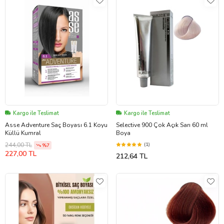
Kargo ile Teslimat
Kargo ile Teslimat
Asse Adventure Saç Boyası 6.1 Koyu
Selective 900 Çok Açık Sarı 60 ml
Küllü Kumral
Boya
(1)
244,00 TL
%7
227,00 TL
212,64 TL