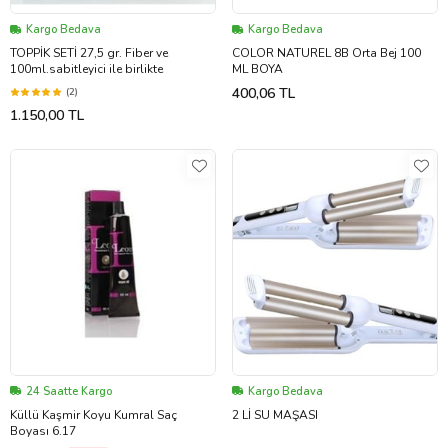
Kargo Bedava
Kargo Bedava
TOPPİK SETİ 27,5 gr. Fiber ve
COLOR NATUREL 8B Orta Bej 100
100ml.sabitleyici ile birlikte
ML BOYA
400,06 TL
(2)
1.150,00 TL
24 Saatte Kargo
Kargo Bedava
Küllü Kaşmir Koyu Kumral Saç
2 Lİ SU MAŞASI
Boyası 6.17