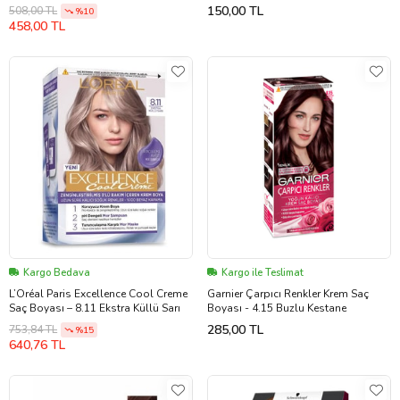
150,00 TL
508,00 TL
%10
458,00 TL
Kargo Bedava
Kargo ile Teslimat
L’Oréal Paris Excellence Cool Creme
Garnier Çarpıcı Renkler Krem Saç
Saç Boyası – 8.11 Ekstra Küllü Sarı
Boyası - 4.15 Buzlu Kestane
285,00 TL
753,84 TL
%15
640,76 TL