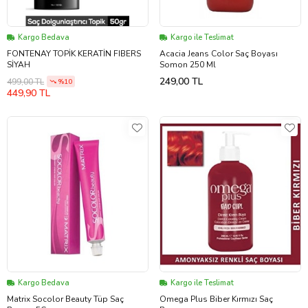
Kargo Bedava
Kargo ile Teslimat
FONTENAY TOPİK KERATİN FIBERS
Acacia Jeans Color Saç Boyası
SİYAH
Somon 250 Ml
249,00 TL
499,00 TL
%10
449,90 TL
Kargo Bedava
Kargo ile Teslimat
Matrix Socolor Beauty Tüp Saç
Omega Plus Biber Kırmızı Saç