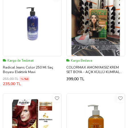
Kargo ile Teslimat
Kargo Bedava
Radical Jeans Color 250 Ml Saç
COLORMAX AMONYAKSIZ KREM
Boyası Elektirik Mavi
SET BOYA - AÇIK KÜLLÜ KUMRAL
8,1
399,00 TL
255,00 TL
%8
235,00 TL