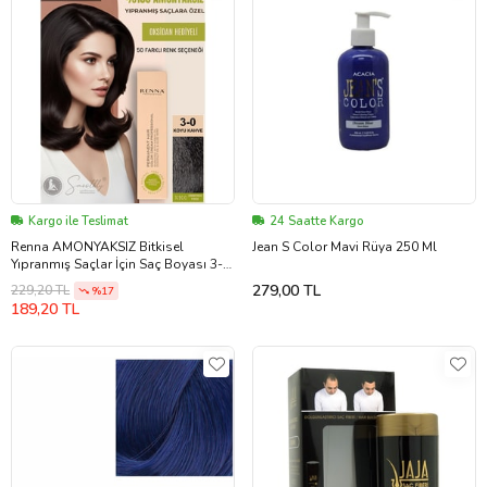
Kargo ile Teslimat
24 Saatte Kargo
Renna AMONYAKSIZ Bitkisel
Jean S Color Mavi Rüya 250 Ml
Yıpranmış Saçlar İçin Saç Boyası 3-0
KOYU KAHVE 60ml
279,00 TL
229,20 TL
%17
189,20 TL