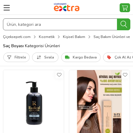
Çiçeksepeti.com
Kozmetik
Kişisel Bakım
Saç Bakım Ürünleri ve Şe
Saç Boyası
Kategorisi Ürünleri
Filtrele
Sırala
Kargo Bedava
Çok Al Az