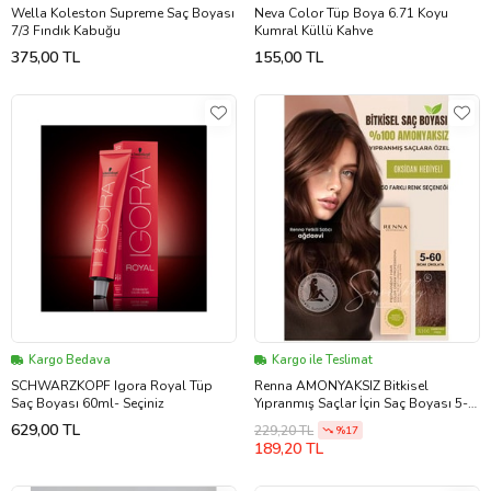
Wella Koleston Supreme Saç Boyası
Neva Color Tüp Boya 6.71 Koyu
7/3 Fındık Kabuğu
Kumral Küllü Kahve
375,00 TL
155,00 TL
Kargo Bedava
Kargo ile Teslimat
SCHWARZKOPF Igora Royal Tüp
Renna AMONYAKSIZ Bitkisel
Saç Boyası 60ml- Seçiniz
Yıpranmış Saçlar İçin Saç Boyası 5-
60 SICAK ÇİKOLATA 60ml
629,00 TL
229,20 TL
%17
189,20 TL