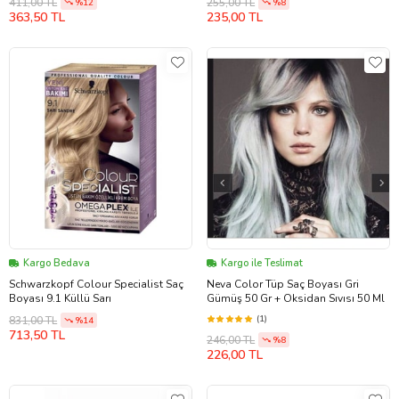
411,00 TL
255,00 TL
%12
%8
363,50 TL
235,00 TL
Kargo Bedava
Kargo ile Teslimat
Schwarzkopf Colour Specialist Saç
Neva Color Tüp Saç Boyası Gri
Boyası 9.1 Küllü Sarı
Gümüş 50 Gr + Oksidan Sıvısı 50 Ml
(1)
831,00 TL
%14
713,50 TL
246,00 TL
%8
226,00 TL