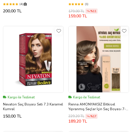
(4)
(1)
200,00 TL
179,00 TL
%11
159,00 TL
Kargo ile Teslimat
Kargo ile Teslimat
Nevaton Saç Boyası Seti 7.3 Karamel
Renna AMONYAKSIZ Bitkisel
Kumral
Yıpranmış Saçlar İçin Saç Boyası 7-
11 Yoğun Küllü Kumral 60ml
150,00 TL
229,20 TL
%17
189,20 TL