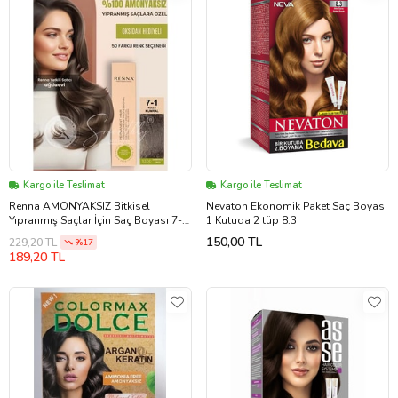
Kargo ile Teslimat
Kargo ile Teslimat
Renna AMONYAKSIZ Bitkisel
Nevaton Ekonomik Paket Saç Boyası
Yıpranmış Saçlar İçin Saç Boyası 7-1
1 Kutuda 2 tüp 8.3
KÜLLÜ KUMRAL 60ml
150,00 TL
229,20 TL
%17
189,20 TL