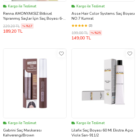
Kargo ile Teslimat
Kargo ile Teslimat
Renna AMONYAKSIZ Bitkisel
Asse Hair Color Systems Saç Boyası
Yıpranmış Saçlar İçin Saç Boyası 6-
NO:7 Kumral
11 YOĞUN KOYU KÜLLÜ KUMRAL
(2)
229,20 TL
%17
60ml
189,20 TL
199,00 TL
%25
149,00 TL
Kargo ile Teslimat
Kargo ile Teslimat
Gabrini Saç Maskarası
Lilafix Saç Boyası 60 Ml Ekstra Açıcı
Kahverengi/Brown
Viole Sarı-911/2