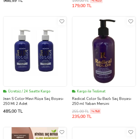
968,59 TL
199,00 TL
%10
179,00 TL
Ücretsiz / 24 Saatte Kargo
Kargo ile Teslimat
Jean S Color Mavi Rüya Saç Boyası
Radical Color Su Bazlı Saç Boyası
250 Ml 2 Adet
250 ml Yaban Mersini
485,00 TL
255,00 TL
%8
235,00 TL