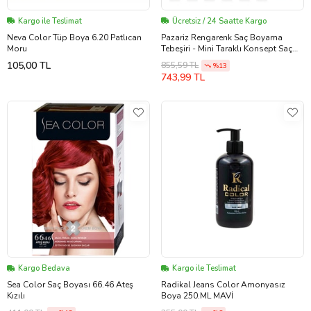
Kargo ile Teslimat
Ücretsiz / 24 Saatte Kargo
Neva Color Tüp Boya 6.20 Patlıcan
Pazariz Rengarenk Saç Boyama
Moru
Tebeşiri - Mini Taraklı Konsept Saç
Boyama12 Li Set
105,00 TL
855,59 TL
%13
743,99 TL
Kargo Bedava
Kargo ile Teslimat
Sea Color Saç Boyası 66.46 Ateş
Radikal Jeans Color Amonyasız
Kızılı
Boya 250.ML MAVİ