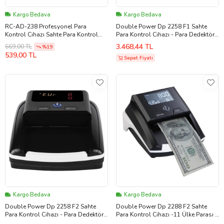
Kargo Bedava
Kargo Bedava
RC-AD-238 Profesyonel Para
Double Power Dp 2258 F1 Sahte
Kontrol Cihazı Sahte Para Kontrol
Para Kontrol Cihazı - Para Dedektörü
Cihazı
- TL - EURO - Yeni Sürüm - Türkiye
3.468,44 TL
669,00 TL
%19
Ana Dağtıcısı
539,00 TL
Sepet Fiyatı
Kargo Bedava
Kargo Bedava
Double Power Dp 2258 F2 Sahte
Double Power Dp 2288 F2 Sahte
Para Kontrol Cihazı - Para Dedektörü
Para Kontrol Cihazı -11 Ülke Parası -
- TL - EURO - Yeni Sürüm - Türkiye
Türkiye Ana Dağtıcısı