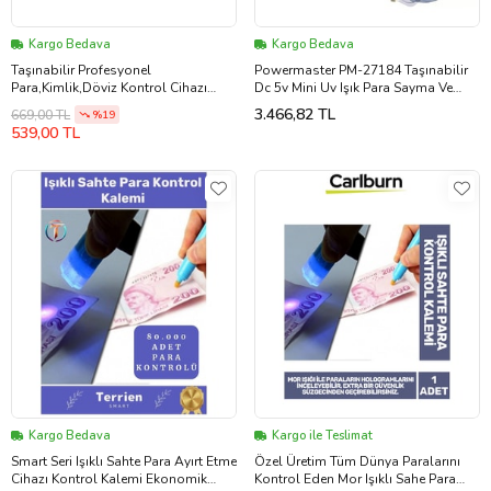
Kargo Bedava
Kargo Bedava
Taşınabilir Profesyonel
Powermaster PM-27184 Taşınabilir
Para,Kimlik,Döviz Kontrol Cihazı
Dc 5v Mini Uv Işık Para Sayma Ve
Ultraviyole ve Büyüteçli Para
Kontrol Makinesi
3.466,82 TL
669,00 TL
%19
Dedektörü
539,00 TL
Kargo Bedava
Kargo ile Teslimat
Smart Seri Işıklı Sahte Para Ayırt Etme
Özel Üretim Tüm Dünya Paralarını
Cihazı Kontrol Kalemi Ekonomik
Kontrol Eden Mor Işıklı Sahe Para