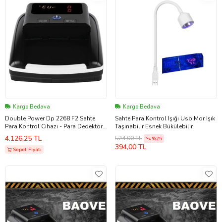
Kargo Bedava
Kargo Bedava
Double Power Dp 2268 F2 Sahte
Sahte Para Kontrol Işığı Usb Mor Işık
Para Kontrol Cihazı - Para Dedektörü
Taşınabilir Esnek Bükülebilir
- TL- Euro - Dolar - Yeni Sürüm -
4.126,25 TL
524,00 TL
%25
Türkiye Ana Dağtıcısı
394,00 TL
Sepet Fiyatı