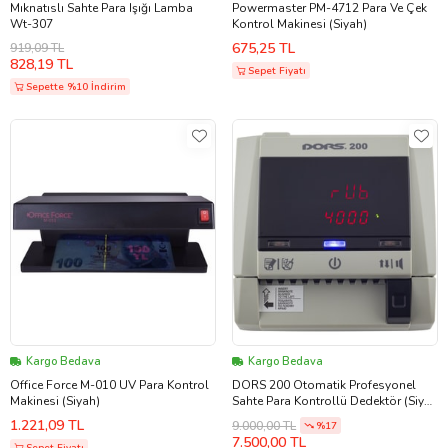
Mıknatıslı Sahte Para Işığı Lamba
Powermaster PM-4712 Para Ve Çek
Wt-307
Kontrol Makinesi (Siyah)
675,25 TL
919,09 TL
828,19 TL
Sepet Fiyatı
Sepette %10 İndirim
Kargo Bedava
Kargo Bedava
Office Force M-010 UV Para Kontrol
DORS 200 Otomatik Profesyonel
Makinesi (Siyah)
Sahte Para Kontrollü Dedektör (Siyah
- Açık Krem)
1.221,09 TL
9.000,00 TL
%17
7.500,00 TL