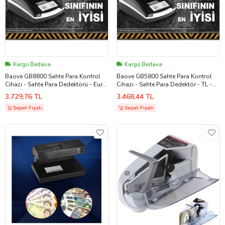
Kargo Bedava
Kargo Bedava
Baove GB8800 Sahte Para Kontrol
Baove GB5800 Sahte Para Kontrol
Cihazı - Sahte Para Dedektörü - Euro
Cihazı - Sahte Para Dedektör - TL -
- Usd -TL- Gbp - Chf
Euro
3.729,76 TL
3.468,44 TL
Sepet Fiyatı
Sepet Fiyatı