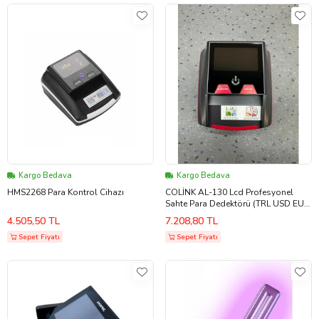
Kargo Bedava
Kargo Bedava
HMS2268 Para Kontrol Cihazı
COLİNK AL-130 Lcd Profesyonel
Sahte Para Dedektörü (TRL USD EUR
GBP CHF RUB IQD CNY RAD)
4.505,50 TL
7.208,80 TL
Sepet Fiyatı
Sepet Fiyatı