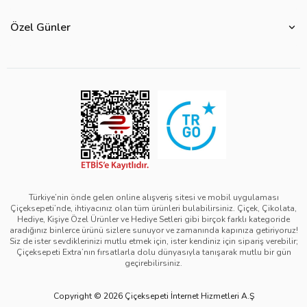
Çiçeksepeti Müşteri Politikası
Özel Günler
Bize Ulaşın
Ürün Güvenliği
Özel Günler
Mevsimlere Göre Çiçekler
Sıkça Sorulan Sorular
Kurumsal Müşterilerimiz
Sevgililer Günü Hediyeleri
Yenilebilir Çiçek Saklama Koşulları
Çiçeksepeti'nde Satış Yap
Reklamlarımız
Kadınlar Günü Hediyeleri
Site Haritası
Kolay İade
Kampanya Detayları
Anneler Günü Hediyeleri
Ürün Sıralama Kriterleri
Çiçeksepeti Pazaryeri Kolaylıkları
Duyarlı Pazarlama Hareketi
Babalar Günü Hediyeleri
Teslimat İpuçları
Ödeme Seçenekleri
Bilgi Toplumu Hizmetleri
Öğretmenler Günü Hediyeleri
Sipariş Güncelleme Süreçleri
Çiçeksepeti Üyelik Sözleşmesi
Yılbaşı Hediyeleri
Sipariş Görsel Onay
Kişisel Verilerin Korunması ve Gizlilik Politikası
Black Friday
Türkiye’nin önde gelen online alışveriş sitesi ve mobil uygulaması
Çiçeksepeti’nde, ihtiyacınız olan tüm ürünleri bulabilirsiniz. Çiçek, Çikolata,
Mesafeli Satış Sözleşmesi - Çiçek
Tıp Bayramı Hediyeleri
Hediye, Kişiye Özel Ürünler ve Hediye Setleri gibi birçok farklı kategoride
aradığınız binlerce ürünü sizlere sunuyor ve zamanında kapınıza getiriyoruz!
Mesafeli Satış Sözleşmesi - Hediye & Extra
Avukatlar Günü Hediyeleri
Siz de ister sevdiklerinizi mutlu etmek için, ister kendiniz için sipariş verebilir;
Çiçeksepeti Extra’nın fırsatlarla dolu dünyasıyla tanışarak mutlu bir gün
Çerez Politikası
Hemşireler Günü Hediyeleri
geçirebilirsiniz.
Bilgi Güvenliği Politikası
Eczacılık Günü Hediyeleri
Copyright © 2026 Çiçeksepeti İnternet Hizmetleri A.Ş
Yeşil IT Politikası