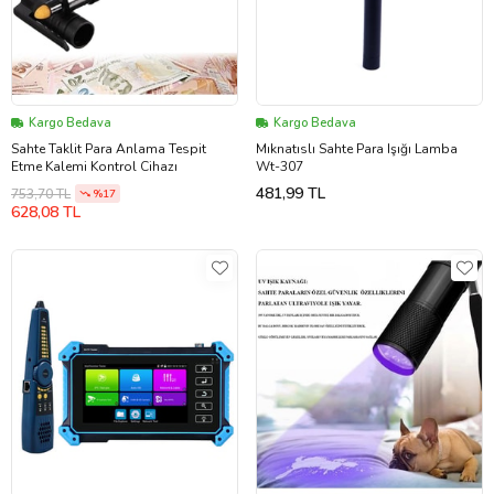
Kargo Bedava
Kargo Bedava
Sahte Taklit Para Anlama Tespit
Mıknatıslı Sahte Para Işığı Lamba
Etme Kalemi Kontrol Cihazı
Wt-307
481,99 TL
753,70 TL
%17
628,08 TL