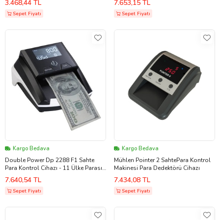
3.468,44 TL
7.653,15 TL
Ana Dağtıcısı
Sepet Fiyatı
Sepet Fiyatı
Kargo Bedava
Kargo Bedava
Double Power Dp 2288 F1 Sahte
Mühlen Pointer 2 SahtePara Kontrol
Para Kontrol Cihazı - 11 Ülke Parası -
Makinesi Para Dedektörü Cihazı
Türkiye Ana Dağtıcısı
7.640,54 TL
7.434,08 TL
Sepet Fiyatı
Sepet Fiyatı