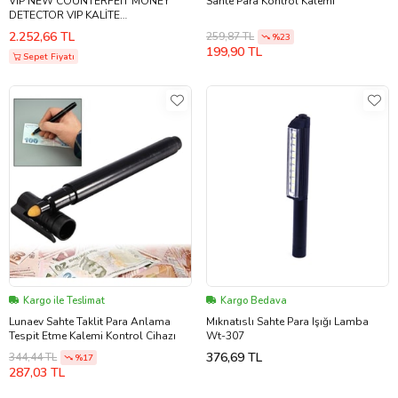
VIP NEW COUNTERFEIT MONEY
Sahte Para Kontrol Kalemi
DETECTOR VIP KALİTE
PROFESYONEL SAHTE PARA
2.252,66 TL
259,87 TL
%23
KONTROL CİHAZI FULL
199,90 TL
FONKSİYONLU
Sepet Fiyatı
Kargo ile Teslimat
Kargo Bedava
Lunaev Sahte Taklit Para Anlama
Mıknatıslı Sahte Para Işığı Lamba
Tespit Etme Kalemi Kontrol Cihazı
Wt-307
376,69 TL
344,44 TL
%17
287,03 TL