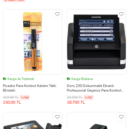
Sepet Fiyatı
Kargo ile Teslimat
Kargo Bedava
Picador Para Kontrol Kalemi Tekli
Dors 230 Dokunmatik Ekranlı
Blisterli
Profesyonel Geçersiz Para Kontrol
Dedektörü (Siyah-Siyah)
159,80 TL
20.000 TL
%6
%7
150,00 TL
18.700 TL