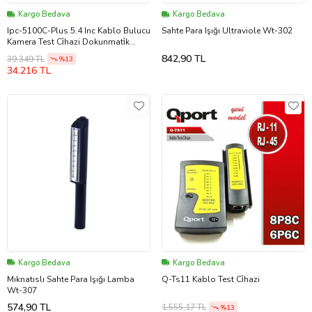
Kargo Bedava
Kargo Bedava
Ipc-5100C-Plus 5.4 Inc Kablo Bulucu
Sahte Para Işığı Ultraviole Wt-302
Kamera Test Ci̇hazi Dokunmati̇k
Bataryali
842,90 TL
39.349 TL
%13
34.216 TL
Kargo Bedava
Kargo Bedava
Mıknatıslı Sahte Para Işığı Lamba
Q-Ts11 Kablo Test Ci̇hazi
Wt-307
574,90 TL
1.555,17 TL
%13