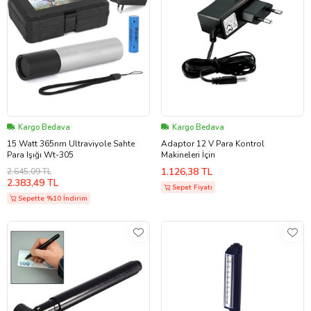
Kargo Bedava
Kargo Bedava
15 Watt 365nm Ultraviyole Sahte
Adaptor 12 V Para Kontrol
Para Işığı Wt-305
Makineleri İçin
1.126,38 TL
2.645,09 TL
2.383,49 TL
Sepet Fiyatı
Sepette %10 İndirim