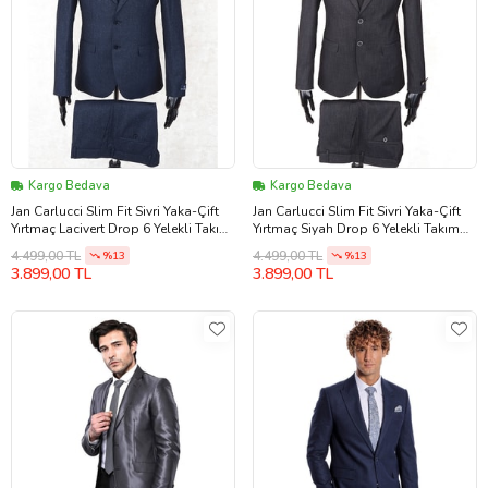
Kargo Bedava
Kargo Bedava
Jan Carlucci Slim Fit Sivri Yaka-Çift
Jan Carlucci Slim Fit Sivri Yaka-Çift
Yırtmaç Lacivert Drop 6 Yelekli Takım
Yırtmaç Siyah Drop 6 Yelekli Takım
Elbise
Elbise
4.499,00 TL
4.499,00 TL
%13
%13
3.899,00 TL
3.899,00 TL