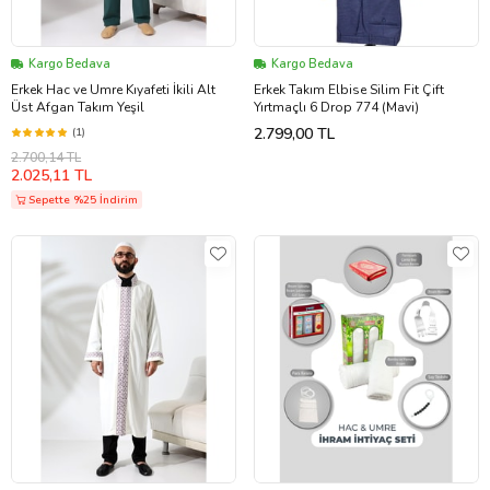
Kargo Bedava
Kargo Bedava
Erkek Hac ve Umre Kıyafeti İkili Alt
Erkek Takım Elbise Silim Fit Çift
Üst Afgan Takım Yeşil
Yırtmaçlı 6 Drop 774 (Mavi)
2.799,00 TL
(1)
2.700,14 TL
2.025,11 TL
Sepette %25 İndirim