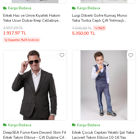
Kargo Bedava
Kargo Bedava
Erkek Hac ve Umre Kıyafeti Hakim
Luigi Diberti Gofre Kumaş Mono
Yaka Uzun Dubai Krep Cellabiye
Yaka Torba Cepli Çift Yırtmaçlı
Fistan - Beyaz
Slimfit Jogger Takım Elbise (Krem)
2.557,29 TL
7.500,00 TL
%29
1.917,97 TL
5.350,00 TL
Sepette %25 İndirim
Kargo Bedava
Kargo Bedava
DeepSEA Füme Kare Desenli Slim Fit
Erkek Çocuk Cepken Yelekli Şal Yaka
Erkek Takım Elbise – Çift Düğme Çift
Lacivert Takım Elbise 10-16 Yaş