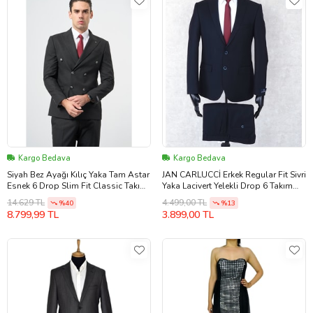
Kargo Bedava
Kargo Bedava
Siyah Bez Ayağı Kılıç Yaka Tam Astar
JAN CARLUCCİ Erkek Regular Fit Sivri
Esnek 6 Drop Slim Fit Classic Takım
Yaka Lacivert Yelekli Drop 6 Takım
Elbise 1001245173
Elbise
14.629 TL
4.499,00 TL
%40
%13
8.799,99 TL
3.899,00 TL