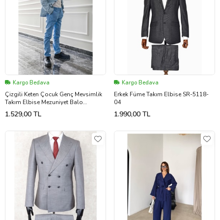
Kargo Bedava
Kargo Bedava
Çizgili Keten Çocuk Genç Mevsimlik
Erkek Füme Takım Elbise SR-5118-
Takım Elbise Mezuniyet Balo
04
Bayramlık Düğünlük Damatlık Seti
1.529,00 TL
1.990,00 TL
4'lü NX-50091 (Mavi)