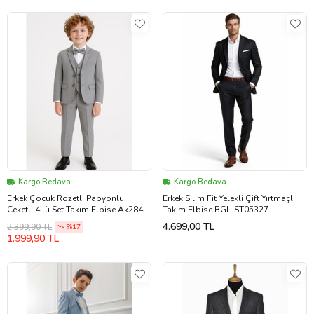
Kargo Bedava
Kargo Bedava
Erkek Çocuk Rozetli Papyonlu
Erkek Silim Fit Yelekli Çift Yırtmaçlı
Ceketli 4’lü Set Takım Elbise Ak2840
Takım Elbise BGL-ST05327
(Gri)
4.699,00 TL
2.399,90 TL
%17
1.999,90 TL