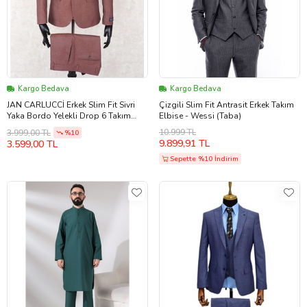
Kargo Bedava
Kargo Bedava
JAN CARLUCCİ Erkek Slim Fit Sivri
Çizgili Slim Fit Antrasit Erkek Takım
Yaka Bordo Yelekli Drop 6 Takım
Elbise - Wessi (Taba)
Elbise
10.999 TL
3.999,00 TL
%10
9.899,91 TL
3.599,00 TL
Sepette %10 İndirim