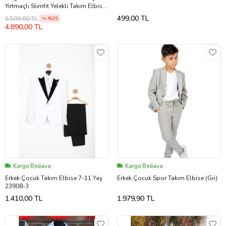
Yırtmaçlı Slimfit Yelekli Takım Elbise
(Lacivert)
499,00 TL
6.500,00 TL
%25
4.890,00 TL
Kargo Bedava
Kargo Bedava
Erkek Çocuk Takım Elbise 7-11 Yaş
Erkek Çocuk Spor Takım Elbise (Gri)
23908-3
1.410,00 TL
1.979,90 TL