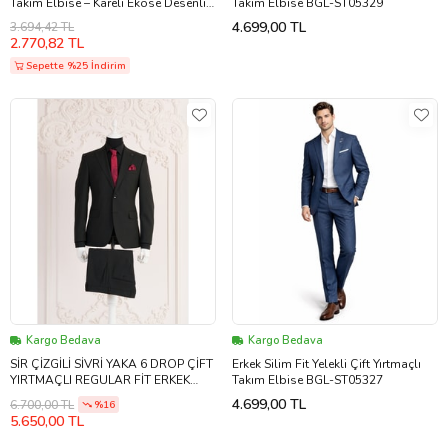
Takım Elbise – Kareli Ekose Desenli
Takım Elbise BGL-ST05329
Yelekli Şık Takım 2600517
4.699,00 TL
3.694,42 TL
2.770,82 TL
Sepette %25 İndirim
Kargo Bedava
Kargo Bedava
SİR ÇİZGİLİ SİVRİ YAKA 6 DROP ÇİFT
Erkek Silim Fit Yelekli Çift Yırtmaçlı
YIRTMAÇLI REGULAR FİT ERKEK
Takım Elbise BGL-ST05327
TAKIM ELBİSE (Siyah)
4.699,00 TL
6.700,00 TL
%16
5.650,00 TL