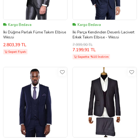
Kargo Bedava
Kargo Bedava
İki Düğme Parlak Füme Takım Elbise
İki Parça Kendinden Desenli Lacivert
Wessi
Erkek Takım Elbise - Wessi
2.803,39 TL
7.999,90 TL
7.199,91 TL
Sepet Fiyatı
Sepette %10 İndirim