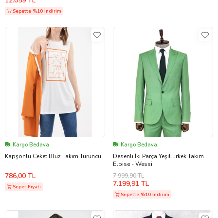
12.059 TL
Sepette %10 İndirim
Kargo Bedava
Kargo Bedava
Kapşonlu Ceket Bluz Takım Turuncu
Desenli İki Parça Yeşil Erkek Takım
Elbise - Wessi
786,00 TL
7.999,90 TL
7.199,91 TL
Sepet Fiyatı
Sepette %10 İndirim