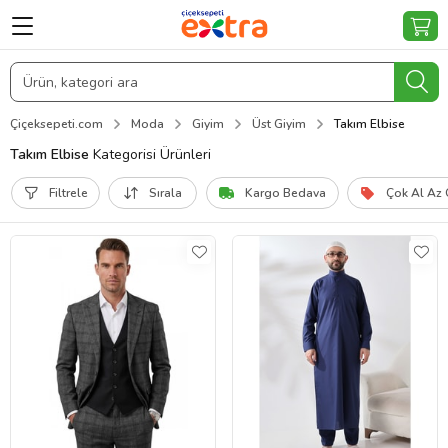
Çiçeksepeti.com
Moda
Giyim
Üst Giyim
Takım Elbise
Takım Elbise
Kategorisi Ürünleri
Filtrele
Sırala
Kargo Bedava
Çok Al Az