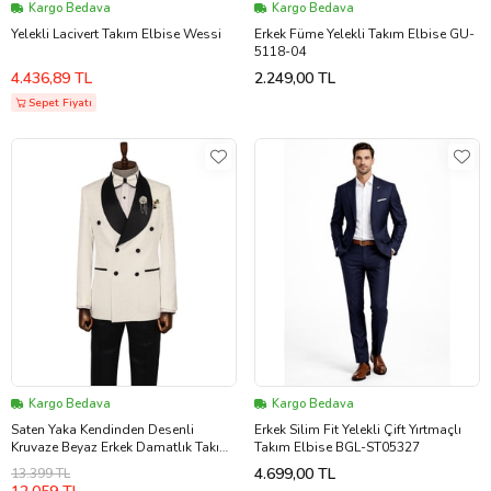
Kargo Bedava
Kargo Bedava
Yelekli Lacivert Takım Elbise Wessi
Erkek Füme Yelekli Takım Elbise GU-
5118-04
4.436,89 TL
2.249,00 TL
Sepet Fiyatı
Kargo Bedava
Kargo Bedava
Saten Yaka Kendinden Desenli
Erkek Silim Fit Yelekli Çift Yırtmaçlı
Kruvaze Beyaz Erkek Damatlık Takım
Takım Elbise BGL-ST05327
Elbise - Wessi
4.699,00 TL
13.399 TL