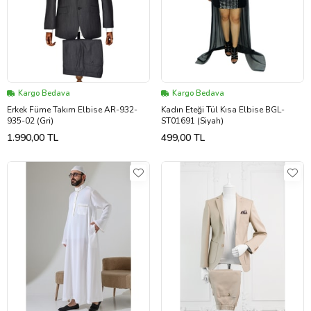
Kargo Bedava
Kargo Bedava
Erkek Füme Takım Elbise AR-932-
Kadın Eteği Tül Kısa Elbise BGL-
935-02 (Gri)
ST01691 (Siyah)
1.990,00 TL
499,00 TL