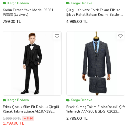
Kargo Bedava
Kargo Bedava
Kadın Ferace Yaka Model P3031
Çizgili Kruvaze Erkek Takım Elbise –
P3030 (Lacivert)
Şık ve Rahat İtalyan Kesim, Belden
Oturtmalı, Top Düğmeli (Açık Gri)
799,00 TL
4.999,00 TL
Kargo Bedava
Kargo Bedava
Erkek Çocuk Slim Fit Dokulu Çizgili
Erkek Kumaş Takım Elbise Yelekli Çift
Klasik Takım Elbise Ak197-198
Yırtmaçlı 777-200 BGL-ST02023
(Siyah)
(Koyu Lacivert)
2.799,00 TL
1.999,90 TL
%10
1.799,90 TL