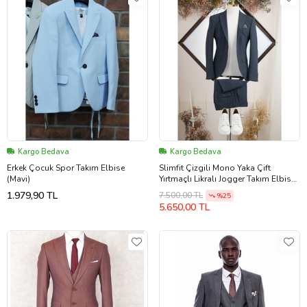
Kargo Bedava
Kargo Bedava
Erkek Çocuk Spor Takım Elbise
Slimfit Çizgili Mono Yaka Çift
(Mavi)
Yırtmaçlı Likralı Jogger Takım Elbise
(Lacivert)
1.979,90 TL
7.500,00 TL
%25
5.650,00 TL