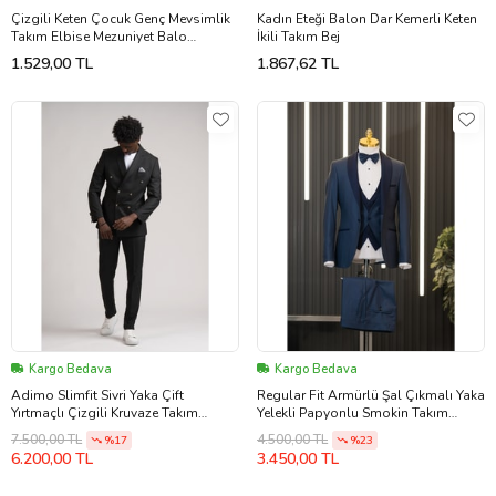
Çizgili Keten Çocuk Genç Mevsimlik
Kadın Eteği Balon Dar Kemerli Keten
Takım Elbise Mezuniyet Balo
İkili Takım Bej
Bayramlık Düğünlük Damatlık Seti
1.529,00 TL
1.867,62 TL
4'lü NX-50091 (Asker Yeşili)
Kargo Bedava
Kargo Bedava
Adimo Slimfit Sivri Yaka Çift
Regular Fit Armürlü Şal Çıkmalı Yaka
Yırtmaçlı Çizgili Kruvaze Takım
Yelekli Papyonlu Smokin Takım
Elbise (Siyah)
Elbise (Saks)
7.500,00 TL
4.500,00 TL
%17
%23
6.200,00 TL
3.450,00 TL