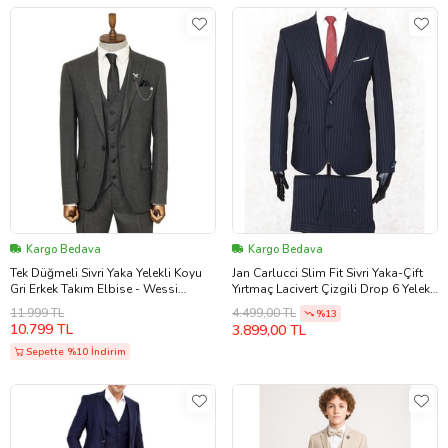
Kargo Bedava
Kargo Bedava
Tek Düğmeli Sivri Yaka Yelekli Koyu
Jan Carlucci Slim Fit Sivri Yaka-Çift
Gri Erkek Takım Elbise - Wessi
Yırtmaç Lacivert Çizgili Drop 6 Yelekli
(Antrasit)
Takım Elbise
11.999 TL
4.499,00 TL
%13
10.799 TL
3.899,00 TL
Sepette %10 İndirim