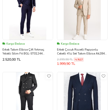
Kargo Bedava
Kargo Bedava
Erkek Takım Elbise Çift Yırtmaç
Erkek Çocuk Rozetli Papyonlu
Yelekli Silim Fit BGL-ST01244
Ceketli 4’lü Set Takım Elbise Ak2840
(Lacivert)
(Bej)
2.520,00 TL
2.399,90 TL
%17
1.999,90 TL