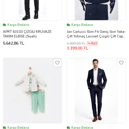
Kargo Bedava
Kargo Bedava
APRT 63103 ÇİZGİLİ KRUVAZE
Jan Carlucci Slim Fit Geniş Sivri Yaka-
TAKIM ELBİSE (Siyah)
Çift Yırtmaç Lacivert Çizgili Çift Cep
Kruvaze Drop 6 Takım Elbise
5.642,86 TL
3.899,00 TL
%13
3.399,00 TL
Kargo Bedava
Kargo Bedava