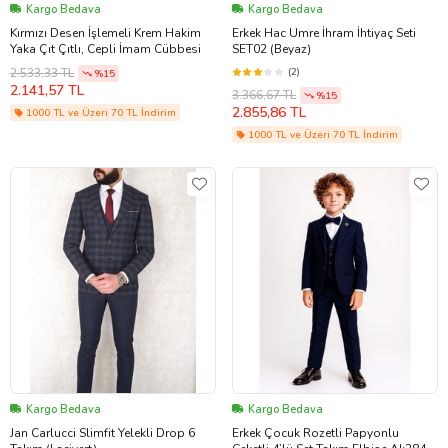
Kargo Bedava
Kargo Bedava
Kırmızı Desen İşlemeli Krem Hakim
Erkek Hac Umre İhram İhtiyaç Seti
Yaka Çıt Çıtlı, Cepli İmam Cübbesi
SET02 (Beyaz)
(2)
2.533,33 TL
%15
2.141,57 TL
3.366,67 TL
%15
2.855,86 TL
1000 TL ve Üzeri 70 TL İndirim
1000 TL ve Üzeri 70 TL İndirim
Kargo Bedava
Kargo Bedava
Jan Carlucci Slimfit Yelekli Drop 6
Erkek Çocuk Rozetli Papyonlu