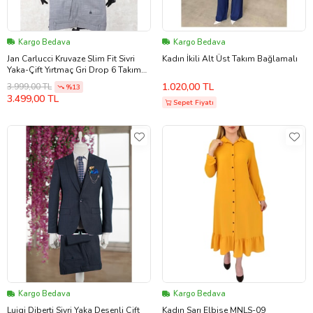
Kargo Bedava
Kargo Bedava
Jan Carlucci Kruvaze Slim Fit Sivri
Kadın İkili Alt Üst Takım Bağlamalı
Yaka-Çift Yırtmaç Gri Drop 6 Takım
Elbise
1.020,00 TL
3.999,00 TL
%13
3.499,00 TL
Sepet Fiyatı
Kargo Bedava
Kargo Bedava
Luigi Diberti Sivri Yaka Desenli Çift
Kadın Sarı Elbise MNLS-09