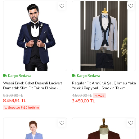
Kargo Bedava
Kargo Bedava
Wessi Erkek Ceket Desenli Lacivert
Regular Fit Armürlü Şal Çıkmalı Yaka
Damatlık Slim Fit Takım Elbise -
Yelekli Papyonlu Smokin Takım
Wessi
Elbise (Açık Mavi)
9.399,90 TL
4.500,00 TL
%23
8.459,91 TL
3.450,00 TL
Sepette %10 İndirim