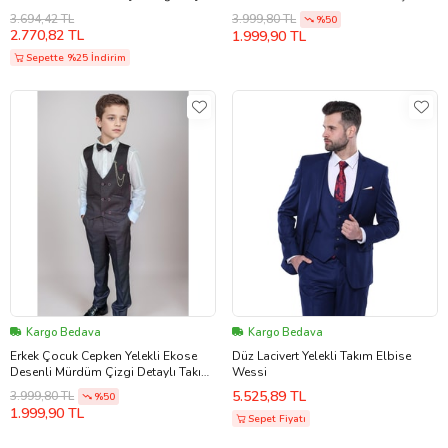
Yırtmaç 2’li Takım 2601812
3.694,42 TL
3.999,80 TL
%50
2.770,82 TL
1.999,90 TL
Sepette %25 İndirim
Kargo Bedava
Kargo Bedava
Erkek Çocuk Cepken Yelekli Ekose
Düz Lacivert Yelekli Takım Elbise
Desenli Mürdüm Çizgi Detaylı Takım
Wessi
Elbise 10-14
5.525,89 TL
3.999,80 TL
%50
1.999,90 TL
Sepet Fiyatı