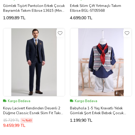
Gömlek Tişört Pantolon Erkek Çocuk
Erkek Silim Çift Yırtmaçlı Takım
Bayramlık Takım Elbise 13615 (Mint
Elbise BGL-ST05568
Yeşil)
1.099,89 TL
4.699,00 TL
Kargo Bedava
Kargo Bedava
Koyu Lacivert Kendinden Desenli 2
Babyhola 1-5 Yaş Kravatlı Yelek
Düğme Classic Esnek Slim Fit Takım
Gömlek Şort Erkek Bebek Çocuk
Elbise 1001250156
Bayramlık Takım Elbise Denizci
1.199,90 TL
15.729 TL
%40
Çapa Desenli 2715
9.459,99 TL