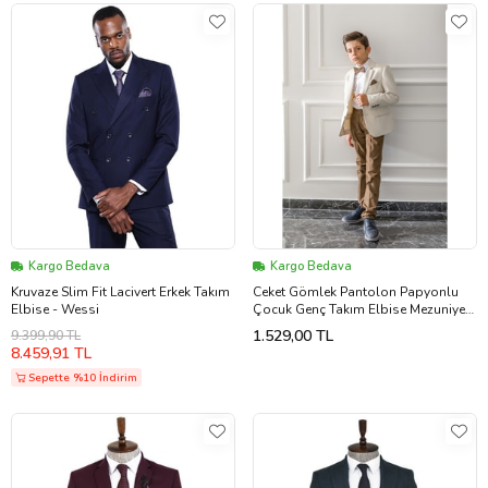
Kargo Bedava
Kargo Bedava
Kruvaze Slim Fit Lacivert Erkek Takım
Ceket Gömlek Pantolon Papyonlu
Elbise - Wessi
Çocuk Genç Takım Elbise Mezuniyet
Balo Bayramlık Düğün Damatlık Seti
1.529,00 TL
9.399,90 TL
NX-5032 (Kahverengi)
8.459,91 TL
Sepette %10 İndirim