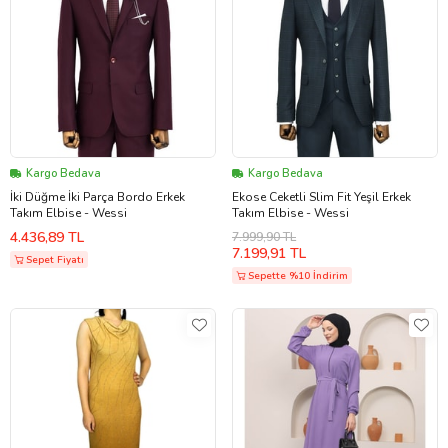
Kargo Bedava
Kargo Bedava
İki Düğme İki Parça Bordo Erkek
Ekose Ceketli Slim Fit Yeşil Erkek
Takım Elbise - Wessi
Takım Elbise - Wessi
4.436,89 TL
7.999,90 TL
7.199,91 TL
Sepet Fiyatı
Sepette %10 İndirim