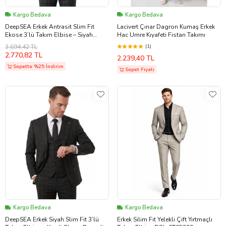
Kargo Bedava
Kargo Bedava
DeepSEA Erkek Antrasit Slim Fit
Lacivert Çınar Dagron Kumaş Erkek
Ekose 3’lü Takım Elbise – Siyah
Hac Umre Kıyafeti Fistan Takımı
Yelekli Kare Desenli Takım 2601589
3.694,42 TL
(1)
2.770,82 TL
2.239,40 TL
Sepette %25 İndirim
Sepet Fiyatı
Kargo Bedava
Kargo Bedava
DeepSEA Erkek Siyah Slim Fit 3’lü
Erkek Silim Fit Yelekli Çift Yırtmaçlı