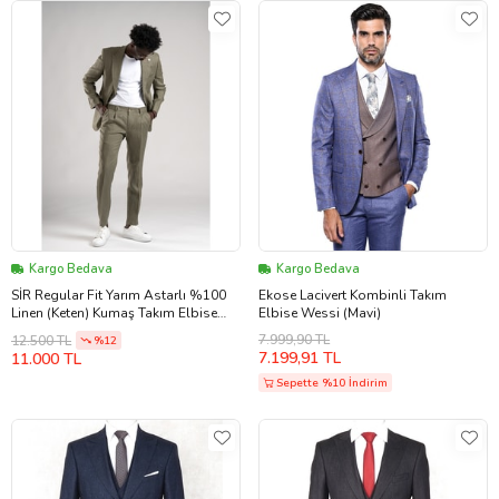
Kargo Bedava
Kargo Bedava
SİR Regular Fit Yarım Astarlı %100
Ekose Lacivert Kombinli Takım
Linen (Keten) Kumaş Takım Elbise
Elbise Wessi (Mavi)
(Yeşil)
7.999,90 TL
12.500 TL
%12
7.199,91 TL
11.000 TL
Sepette %10 İndirim