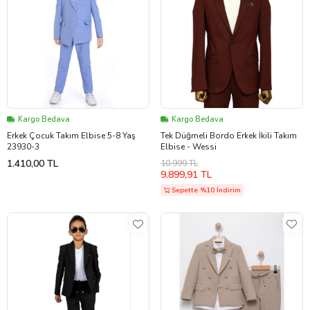
Kargo Bedava
Kargo Bedava
Erkek Çocuk Takım Elbise 5-8 Yaş
Tek Düğmeli Bordo Erkek İkili Takım
23930-3
Elbise - Wessi
1.410,00 TL
10.999 TL
9.899,91 TL
Sepette %10 İndirim