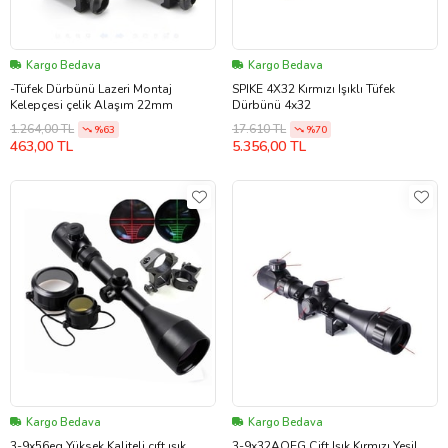
Kargo Bedava
Kargo Bedava
-Tüfek Dürbünü Lazeri Montaj
SPIKE 4X32 Kırmızı Işıklı Tüfek
Kelepçesi çelik Alaşım 22mm
Dürbünü 4x32
1.264,00 TL
17.610 TL
%63
%70
463,00 TL
5.356,00 TL
Kargo Bedava
Kargo Bedava
3-9x56eg Yüksek Kaliteli çıft ışık
3-9x32AOEG Çift Işık Kırmızı Yeşil