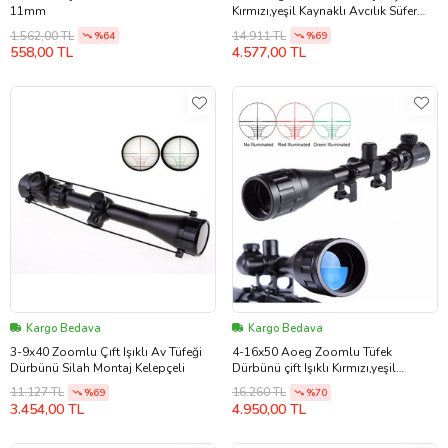
11mm
Kırmızı,yeşil Kaynaklı Avcılık Süfer
Tüfek Dürbün
1.562,00 TL
14.911 TL
%64
%69
558,00 TL
4.577,00 TL
Kargo Bedava
Kargo Bedava
3-9x40 Zoomlu Çıft Işıklı Av Tüfeği
4-16x50 Aoeg Zoomlu Tüfek
Dürbünü Silah Montaj Kelepçeli
Dürbünü çift Işıklı Kırmızı,yeşil
Kaynaklı Avcılık Dürbün
11.127 TL
16.260 TL
%69
%70
3.454,00 TL
4.950,00 TL