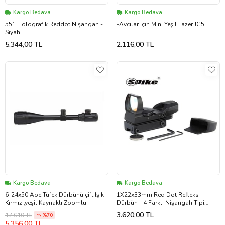
Kargo Bedava
Kargo Bedava
551 Holografik Reddot Nişangah -
-Avcılar için Mini Yeşil Lazer JG5
Siyah
5.344,00 TL
2.116,00 TL
Kargo Bedava
Kargo Bedava
6-24x50 Aoe Tüfek Dürbünü çift Işık
1X22x33mm Red Dot Refleks
Kırmızı,yeşil Kaynaklı Zoomlu
Dürbün - 4 Farklı Nişangah Tipi
22mm Ray Uyumlu
3.620,00 TL
17.610 TL
%70
5.356,00 TL