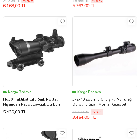
20.309 TL
18.959 TL
%70
%70
6.168,00 TL
5.762,00 TL
Kargo Bedava
Kargo Bedava
Hd30f Taktikal Çift Renk Noktalı
3-9x40 Zoomlu Çıft Işıklı Av Tüfeği
Nişangah Reddot,avcılık Dürbün
Dürbünü Silah Montaj Kelepçeli
5.436,03 TL
11.127 TL
%69
3.454,00 TL