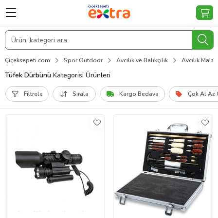
Çiçeksepeti.com
Spor Outdoor
Avcılık ve Balıkçılık
Avcılık Malz
Tüfek Dürbünü
Kategorisi Ürünleri
Filtrele
Sırala
Kargo Bedava
Çok Al Az