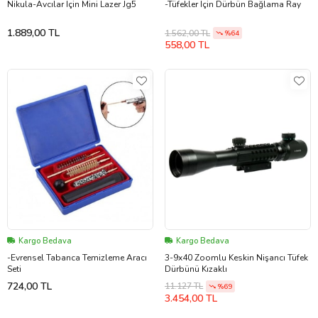
Nikula-Avcılar Için Mini Lazer Jg5
-Tüfekler Için Dürbün Bağlama Ray
1.889,00 TL
1.562,00 TL
%64
558,00 TL
Kargo Bedava
Kargo Bedava
-Evrensel Tabanca Temizleme Aracı
3-9x40 Zoomlu Keskin Nişancı Tüfek
Seti
Dürbünü Kızaklı
724,00 TL
11.127 TL
%69
3.454,00 TL