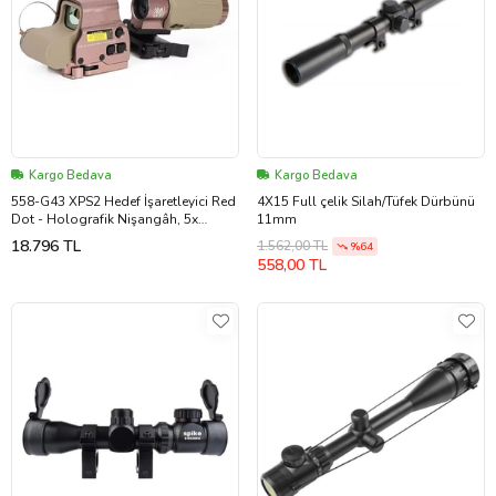
Kargo Bedava
Kargo Bedava
558-G43 XPS2 Hedef İşaretleyici Red
4X15 Full çelik Silah/Tüfek Dürbünü
Dot - Holografik Nişangâh, 5x
11mm
Büyütmeli Set Çöl Rengi
18.796 TL
1.562,00 TL
%64
558,00 TL