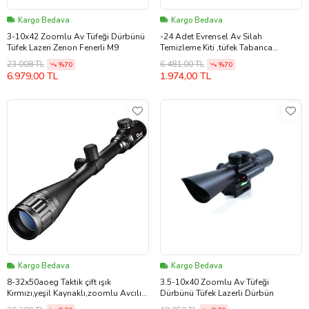
Kargo Bedava
Kargo Bedava
3-10x42 Zoomlu Av Tüfeği Dürbünü
-24 Adet Evrensel Av Silah
Tüfek Lazeri Zenon Fenerli M9
Temizleme Kiti ,tüfek Tabanca
Temizleme Seti
23.008 TL
6.481,00 TL
%70
%70
6.979,00 TL
1.974,00 TL
Kargo Bedava
Kargo Bedava
8-32x50aoeg Taktik çift ışık
3.5-10x40 Zoomlu Av Tüfeği
Kırmızı,yeşil Kaynaklı,zoomlu Avcılık
Dürbünü Tüfek Lazerli Dürbün
Nışan,tüfek Dürbün