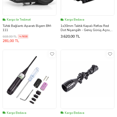
Kargo ile Teslimat
Kargo Bedava
Tüfek Bağlantı Aparatı Bigem BM-
1x30mm Taktik Kapalı Reflex Red
111
Dot Nişangâh - Geniş Görüş Açısı,
Kırmızı Renk Nokta - 11mm
3.620,00 TL
668,00 TL
%58
281,00 TL
Kargo Bedava
Kargo Bedava