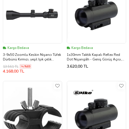
Kargo Bedava
Kargo Bedava
3-9x50 Zoomlu Keskin Nişancı Tüfek
1x30mm Taktik Kapalı Reflex Red
Dürbünü Kırmızı, yeşil Işık çelik
Dot Nişangâh - Geniş Görüş Açısı,
Gövde
Kırmızı Renk Nokta - 22mm
3.620,00 TL
13.561 TL
%69
4.168,00 TL