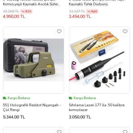
Kırmızı,yeşil Kaynaklı Avcılık Süfer
Kaynaklı Tüfek Dürbünü
Tüfek Dürbün(b)
16.260 TL
11.127 TL
%70
%69
4.950,00 TL
3.454,00 TL
Kargo Bedava
Kargo Bedava
551 Holografik Reddot Nişangah -
Sıfırlama Lazeri 177 ila .50 kalibre
Çöl Rengi
kırmızılazer
5.344,00 TL
3.050,00 TL