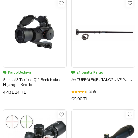
Kargo Bedava
24 Saatte Kargo
Spike M3 Taktikal Çift Renk Noktalı
Av TÜFEĞİ FİŞEK TAKOZU VE PULU
Nişangah Reddot
4.431,14 TL
(6)
65,00 TL