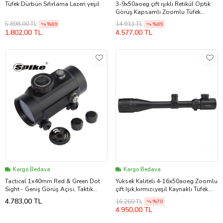
Tüfek Dürbün Sıfırlama Lazeri yeşil
3-9x50aoeg çıft ışıklı Retikül Optik
Görüş Kapsamlı Zoomlu Tüfek
Dürbün(b)
5.898,00 TL
14.911 TL
%69
%69
1.802,00 TL
4.577,00 TL
Kargo Bedava
Kargo Bedava
Tactical 1x40mm Red & Green Dot
Yüksek Kaliteli 4-16x50aoeg Zoomlu
Sight - Geniş Görüş Açısı, Taktik
çift Işık,kırmızı,yeşil Kaynaklı Tüfek
Reflex Nişangâh - 11mm
Dürbünü(b)
4.783,00 TL
16.260 TL
%70
4.950,00 TL