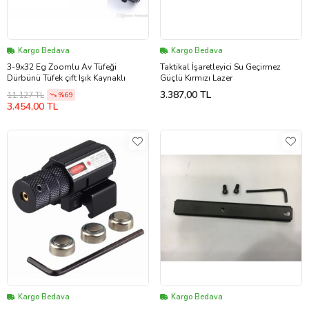
Kargo Bedava
Kargo Bedava
3-9x32 Eg Zoomlu Av Tüfeği
Taktikal İşaretleyici Su Geçirmez
Dürbünü Tüfek çift Işık Kaynaklı
Güçlü Kırmızı Lazer
3.387,00 TL
11.127 TL
%69
3.454,00 TL
Kargo Bedava
Kargo Bedava