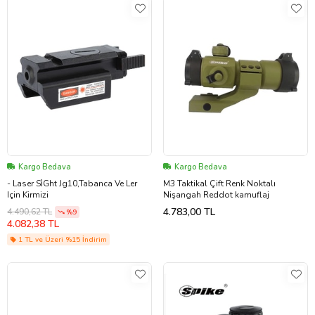
Kargo Bedava
Kargo Bedava
- Laser Si̇Ght Jg10,Tabanca Ve Ler
M3 Taktikal Çift Renk Noktalı
Için Kirmizi
Nişangah Reddot kamuflaj
4.783,00 TL
4.490,62 TL
%9
4.082,38 TL
1 TL ve Üzeri %15 İndirim