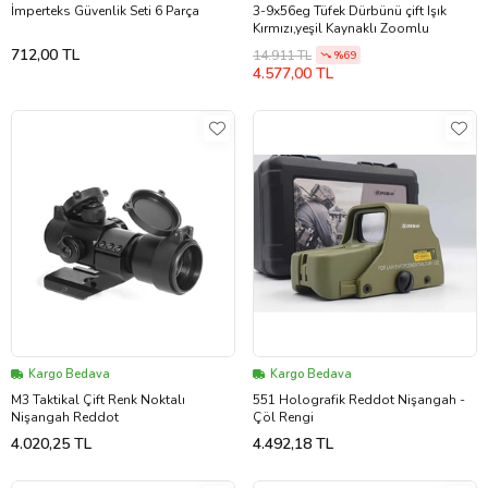
İmperteks Güvenlik Seti 6 Parça
3-9x56eg Tüfek Dürbünü çift Işık
Kırmızı,yeşil Kaynaklı Zoomlu
712,00 TL
14.911 TL
%69
4.577,00 TL
Kargo Bedava
Kargo Bedava
M3 Taktikal Çift Renk Noktalı
551 Holografik Reddot Nişangah -
Nişangah Reddot
Çöl Rengi
4.020,25 TL
4.492,18 TL