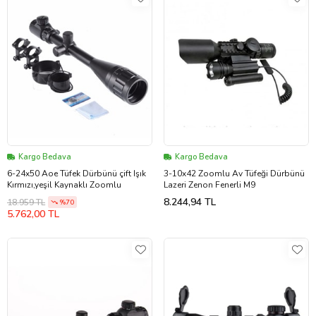
Kargo Bedava
Kargo Bedava
6-24x50 Aoe Tüfek Dürbünü çift Işık
3-10x42 Zoomlu Av Tüfeği Dürbünü
Kırmızı,yeşil Kaynaklı Zoomlu
Lazeri Zenon Fenerli M9
8.244,94 TL
18.959 TL
%70
5.762,00 TL