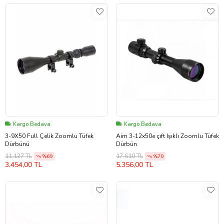
Kargo Bedava
Kargo Bedava
3-9X50 Full Çelik Zoomlu Tüfek
Aim 3-12x50e çıft Işıklı Zoomlu Tüfek
Dürbünü
Dürbün
11.127 TL
17.610 TL
%69
%70
3.454,00 TL
5.356,00 TL