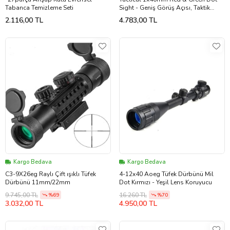
Tabanca Temizleme Seti
Sight - Geniş Görüş Açısı, Taktik
Reflex Nişangâh - 22mm
2.116,00 TL
4.783,00 TL
Kargo Bedava
Kargo Bedava
C3-9X26eg Raylı Çift ışıklı Tüfek
4-12x40 Aoeg Tüfek Dürbünü Mil
Dürbünü 11mm/22mm
Dot Kırmızı - Yeşil Lens Koruyucu
9.745,00 TL
16.260 TL
%69
%70
3.032,00 TL
4.950,00 TL