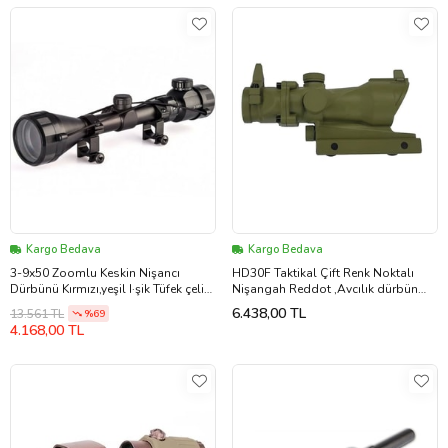
Kargo Bedava
Kargo Bedava
3-9x50 Zoomlu Keskin Nişancı
HD30F Taktikal Çift Renk Noktalı
Dürbünü Kırmızı,yeşil I·şik Tüfek çelik
Nişangah Reddot ,Avcılık dürbün
Gövde
Kamuflaj
6.438,00 TL
13.561 TL
%69
4.168,00 TL