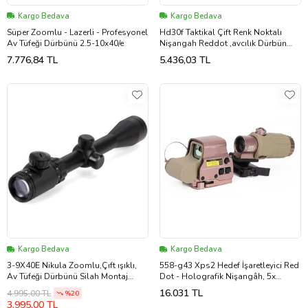
Kargo Bedava
Kargo Bedava
Süper Zoomlu - Lazerli - Profesyonel
Hd30f Taktikal Çift Renk Noktalı
Av Tüfeği Dürbünü 2.5-10x40/e
Nişangah Reddot ,avcılık Dürbün
Kamuflaj
7.776,84 TL
5.436,03 TL
Kargo Bedava
Kargo Bedava
3-9X40E Nikula Zoomlu,Çıft ışıklı,
558-g43 Xps2 Hedef İşaretleyici Red
Av Tüfeği Dürbünü Silah Montaj
Dot - Holografik Nişangâh, 5x
Kelepçeli
Büyütmeli Set Çöl Rengi
16.031 TL
4.995,00 TL
%20
3.995,00 TL