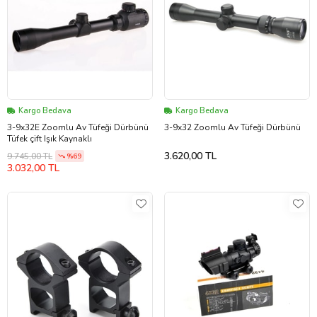
Kargo Bedava
Kargo Bedava
3-9x32E Zoomlu Av Tüfeği Dürbünü
3-9x32 Zoomlu Av Tüfeği Dürbünü
Tüfek çift Işık Kaynaklı
3.620,00 TL
9.745,00 TL
%69
3.032,00 TL