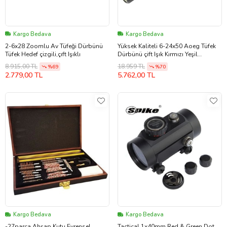
Kargo Bedava
Kargo Bedava
2-6x28 Zoomlu Av Tüfeği Dürbünü
Yüksek Kaliteli 6-24x50 Aoeg Tüfek
Tüfek Hedef çizgili,çıft Işıklı
Dürbünü çift Işık Kırmızı Yeşil
Kaynaklı Zoomlu (b)
8.915,00 TL
18.959 TL
%69
%70
2.779,00 TL
5.762,00 TL
Kargo Bedava
Kargo Bedava
-27parça Ahşap Kutu Evrensel
Tactical 1x40mm Red & Green Dot