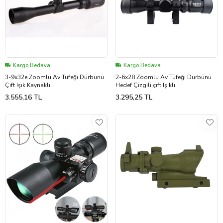
Kargo Bedava
Kargo Bedava
3-9x32e Zoomlu Av Tüfeği Dürbünü
2-6x28 Zoomlu Av Tüfeği Dürbünü
Çift Işık Kaynaklı
Hedef Çizgili,çıft Işıklı
3.555,16 TL
3.295,25 TL