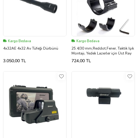
Kargo Bedava
Kargo Bedava
4x32AE 4x32 Av Tüfeği Dürbünü
25.4/30 mm,Reddot,Fener, Taktik Işık
Montajı, Yedek Lazerler için Üst Ray
3.050,00 TL
724,00 TL