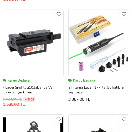
Kargo Bedava
Kargo Bedava
- Laser Si·ght Jg10,tabanca Ve
Sıfırlama Lazeri 177 ila .50 kalibre
Tüfekler Için kirmizi
yeşillazer
3.387,00 TL
5.024,00 TL
%68
1.585,00 TL