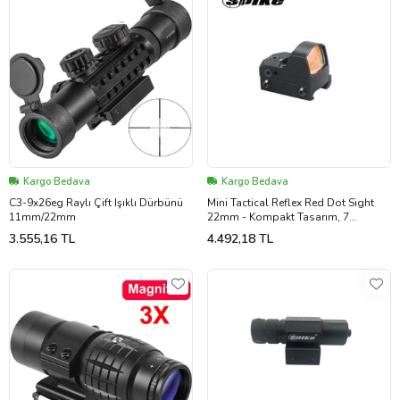
Kargo Bedava
Kargo Bedava
C3-9x26eg Raylı Çift Işıklı Dürbünü
Mini Tactical Reflex Red Dot Sight
11mm/22mm
22mm - Kompakt Tasarım, 7
Kademeli Aydınlatma
3.555,16 TL
4.492,18 TL