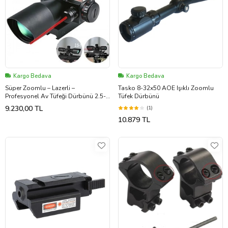
Kargo Bedava
Kargo Bedava
Süper Zoomlu – Lazerli –
Tasko 8-32x50 AOE Işıklı Zoomlu
Profesyonel Av Tüfeği Dürbünü 2.5-
Tüfek Dürbünü
10X40/E
9.230,00 TL
(1)
10.879 TL