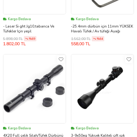
Kargo Bedava
Kargo Bedava
- Laser Si·ght Jg10,tabanca Ve
-25.4mm dürbün için 11mm YÜKSEK
Tüfekler Için yeşil
Havalı Tüfek / Av tüfeği Ayağı
5.898,00 TL
1.562,00 TL
%69
%64
1.802,00 TL
558,00 TL
Kargo Bedava
Kargo Bedava
4X20 Full çelik Silah/Tüfek Dürbünü
3-9x50eg Yüksek Kaliteli çıft ışık