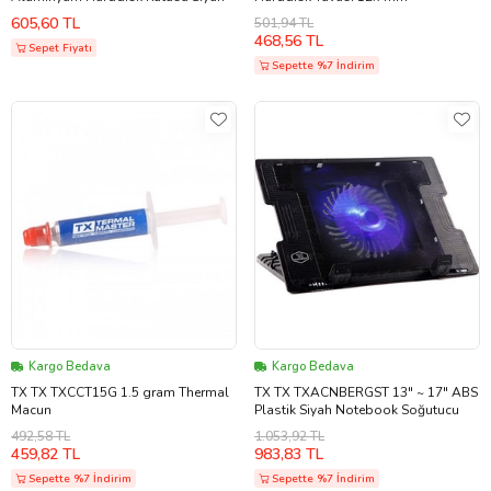
605,60 TL
501,94 TL
468,56 TL
Sepet Fiyatı
Sepette %7 İndirim
Kargo Bedava
Kargo Bedava
TX TX TXCCT15G 1.5 gram Thermal
TX TX TXACNBERGST 13" ~ 17" ABS
Macun
Plastik Siyah Notebook Soğutucu
492,58 TL
1.053,92 TL
459,82 TL
983,83 TL
Sepette %7 İndirim
Sepette %7 İndirim