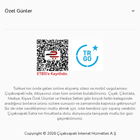
Özel Günler
Bize Ulaşın
Ürün Güvenliği
Özel Günler
Mevsimlere Göre Çiçekler
Sıkça Sorulan Sorular
Kurumsal Müşterilerimiz
Sevgililer Günü Hediyeleri
Yenilebilir Çiçek Saklama Koşulları
Çiçeksepeti'nde Satış Yap
Reklamlarımız
Kadınlar Günü Hediyeleri
Site Haritası
Kolay İade
Kampanya Detayları
Anneler Günü Hediyeleri
Ürün Sıralama Kriterleri
Çiçeksepeti Pazaryeri Kolaylıkları
Duyarlı Pazarlama Hareketi
Babalar Günü Hediyeleri
Teslimat İpuçları
Ödeme Seçenekleri
Bilgi Toplumu Hizmetleri
Öğretmenler Günü Hediyeleri
Sipariş Güncelleme Süreçleri
Çiçeksepeti Üyelik Sözleşmesi
Yılbaşı Hediyeleri
Sipariş Görsel Onay
Kişisel Verilerin Korunması ve Gizlilik Politikası
Black Friday
Türkiye’nin önde gelen online alışveriş sitesi ve mobil uygulaması
Çiçeksepeti’nde, ihtiyacınız olan tüm ürünleri bulabilirsiniz. Çiçek, Çikolata,
Mesafeli Satış Sözleşmesi - Çiçek
Tıp Bayramı Hediyeleri
Hediye, Kişiye Özel Ürünler ve Hediye Setleri gibi birçok farklı kategoride
aradığınız binlerce ürünü sizlere sunuyor ve zamanında kapınıza getiriyoruz!
Mesafeli Satış Sözleşmesi - Hediye & Extra
Avukatlar Günü Hediyeleri
Siz de ister sevdiklerinizi mutlu etmek için, ister kendiniz için sipariş verebilir;
Çiçeksepeti Extra’nın fırsatlarla dolu dünyasıyla tanışarak mutlu bir gün
Çerez Politikası
Hemşireler Günü Hediyeleri
geçirebilirsiniz.
Bilgi Güvenliği Politikası
Eczacılık Günü Hediyeleri
Copyright © 2026 Çiçeksepeti İnternet Hizmetleri A.Ş
Yeşil IT Politikası
Diş Hekimleri Günü Hediyeleri