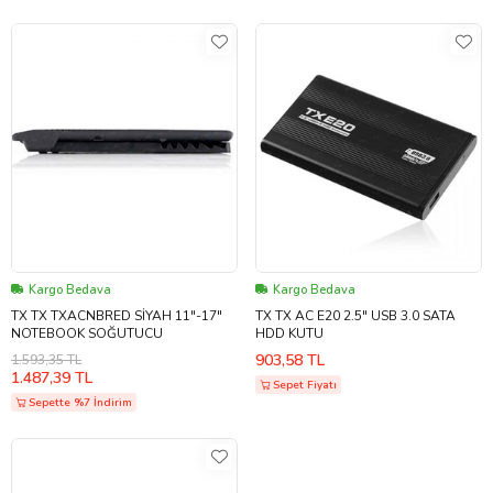
Kargo Bedava
Kargo Bedava
TX TX TXACNBRED SİYAH 11"-17"
TX TX AC E20 2.5" USB 3.0 SATA
NOTEBOOK SOĞUTUCU
HDD KUTU
903,58 TL
1.593,35 TL
1.487,39 TL
Sepet Fiyatı
Sepette %7 İndirim