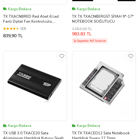
Kargo Bedava
Kargo Bedava
TX TXACNBRED Red Alert 6 Led
TX TX TXACNBERGST SİYAH 9"-17"
Fanlı Dijital Fan Kontrolcülü,
NOTEBOOK SOĞUTUCU
Yükseklik Ayarlı Sogutucu
(12)
1.053,92 TL
983,83 TL
839,90 TL
Sepette %7 İndirim
Kargo Bedava
Kargo Bedava
TX USB 3.0 TXACE20 Sata
TX TX TXACED12 Sata Notebook
Alüminyum Harddisk Kutusu Siyah
Harddisk Yuvası 12.7mm