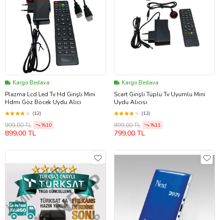
Kargo Bedava
Kargo Bedava
Plazma Lcd Led Tv Hd Girişli Mini
Scart Girişli Tüplü Tv Uyumlu Mini
Hdmı Göz Böcek Uydu Alıcı
Uydu Alıcısı
(12)
(12)
999,00 TL
899,00 TL
%10
%11
899,00 TL
799,00 TL