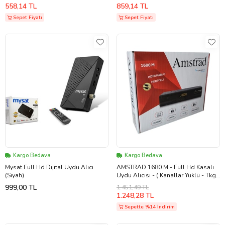
UYDU ALICISI (Siyah)
558,14 TL
859,14 TL
Sepet Fiyatı
Sepet Fiyatı
Kargo Bedava
Kargo Bedava
Mysat Full Hd Dijital Uydu Alıcı
AMSTRAD 1680 M - Full Hd Kasalı
(Siyah)
Uydu Alıcısı - ( Kanallar Yüklü - Tkgs
- Usb - Hdmi - Scart )
999,00 TL
1.451,49 TL
1.248,28 TL
Sepette %14 İndirim