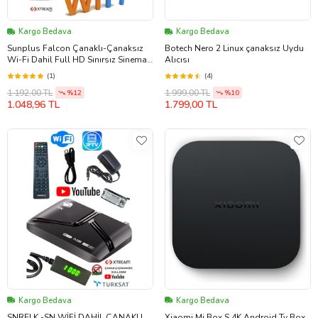
Kargo Bedava
Kargo Bedava
Sunplus Falcon Çanaklı-Çanaksız
Botech Nero 2 Linux çanaksız Uydu
Wi-Fi Dahil Full HD Sınırsız Sinema
Alıcısı
Paketli Uydu Alıcısı
(1)
(4)
1.192,00 TL
1.999,00 TL
%12
%10
1.048,96 TL
1.799,00 TL
Kargo Bedava
Kargo Bedava
SNRELK -SN WİFİ DAHİL ÇANAKLI
Xiaomi Mi Box S 4K Android Tv Box