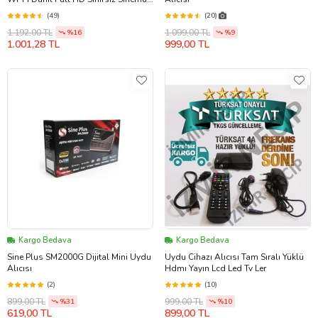
Paketli Uydu Alıcısı
(49)
(20)
1.192,00 TL
1.099,00 TL
%16
%9
1.001,28 TL
999,00 TL
Kargo Bedava
Kargo Bedava
Sine Plus SM2000G Dijital Mini Uydu
Uydu Cihazı Alıcısı Tam Sıralı Yüklü
Alıcısı
Hdmı Yayın Lcd Led Tv Ler
(2)
(10)
899,00 TL
999,00 TL
%31
%10
619,00 TL
899,00 TL