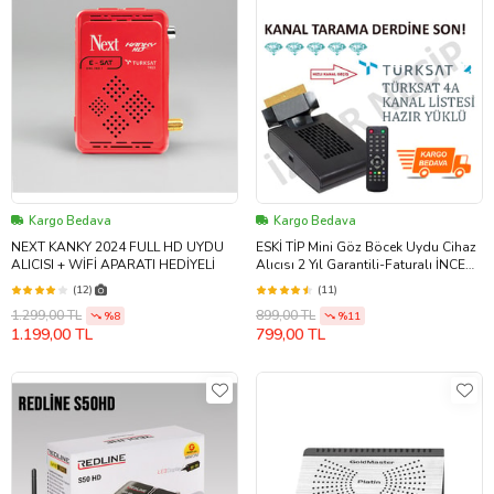
Kargo Bedava
Kargo Bedava
NEXT KANKY 2024 FULL HD UYDU
ESKİ TİP Mini Göz Böcek Uydu Cihaz
ALICISI + WİFİ APARATI HEDİYELİ
Alıcısı 2 Yıl Garantili-Faturalı İNCE
LCD TVLERE OLMAZZ
(12)
(11)
1.299,00 TL
899,00 TL
%8
%11
1.199,00 TL
799,00 TL