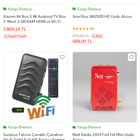
Kargo Bedava
Kargo Bedava
Xiaomi Mi Box S 4K Android TV Box
Sine Plus SM2500 HD Uydu Alıcısı
3. Nesil 2 GB RAM HDMI ve Wi-Fi
Desteği Siyah
3.869,14 TL
(3)
879,00 TL
Sepet Fiyatı
%22
689,00 TL
Kargo Bedava
Kargo Bedava
Sunplus Falcon Çanaklı-Çanaksız
Next Kanky 2024 Full Hd Mini Uydu
Wi-Fi Dahil Full HD Sınırsız Sinema
Alıcısı