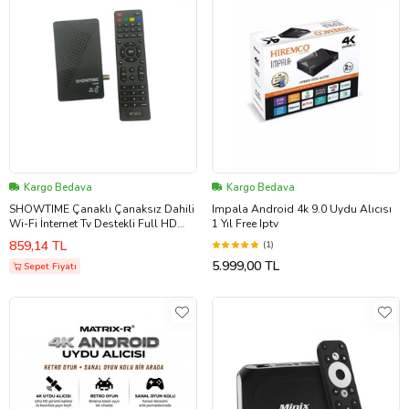
Kargo Bedava
Kargo Bedava
SHOWTIME Çanaklı Çanaksız Dahili
Impala Android 4k 9.0 Uydu Alıcısı
Wi-Fi İnternet Tv Destekli Full HD
1 Yıl Free Iptv
Uydu Alıcı Bluetooth Kumandalı
859,14 TL
(1)
(Siyah)
5.999,00 TL
Sepet Fiyatı