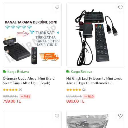
Kargo Bedava
Kargo Bedava
Örümcek Uydu Alıcısı Mini Skart
Hd Girişli Led Tv Uyumlu Mini Uydu
Sıkart Girişli Altın Uçlu (Siyah)
Alıcısı Tkgs Güncellemeli T-1
(4)
(2)
899,00 TL
999,00 TL
%11
%10
799,00 TL
899,00 TL