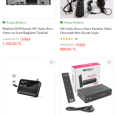
Kargo Bedava
Kargo Bedava
Redline S150 Kasalı HD Uydu Alıcı-
Hd Uydu Alıcısı Hazır Kanalar Yüklü
Hdmı ve Scart Bağlantı Özellikli
Otomatik Mini Böcek Uydu
(9)
1.400,00 TL
%14
1.200,00 TL
999,00 TL
%10
899,00 TL