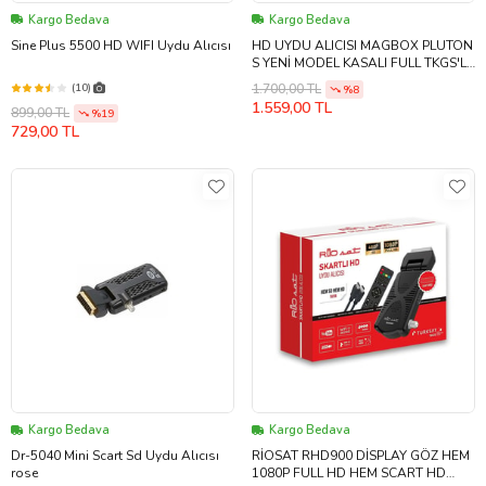
Kargo Bedava
Kargo Bedava
Sine Plus 5500 HD WIFI Uydu Alıcısı
HD UYDU ALICISI MAGBOX PLUTON
S YENİ MODEL KASALI FULL TKGS'Lİ
(SCART+HD) HDMI KABLO DAHİL
(10)
1.700,00 TL
%8
1.559,00 TL
899,00 TL
%19
729,00 TL
Kargo Bedava
Kargo Bedava
Dr-5040 Mini Scart Sd Uydu Alıcısı
RİOSAT RHD900 DİSPLAY GÖZ HEM
rose
1080P FULL HD HEM SCART HD