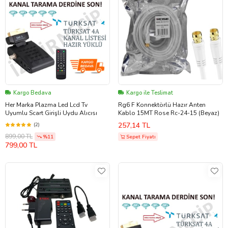
Kargo Bedava
Kargo ile Teslimat
Her Marka Plazma Led Lcd Tv
Rg6 F Konnektörlü Hazır Anten
Uyumlu Scart Girişli Uydu Alıcısı
Kablo 15MT Rose Rc-24-15 (Beyaz)
257,14 TL
(2)
899,00 TL
%11
Sepet Fiyatı
799,00 TL