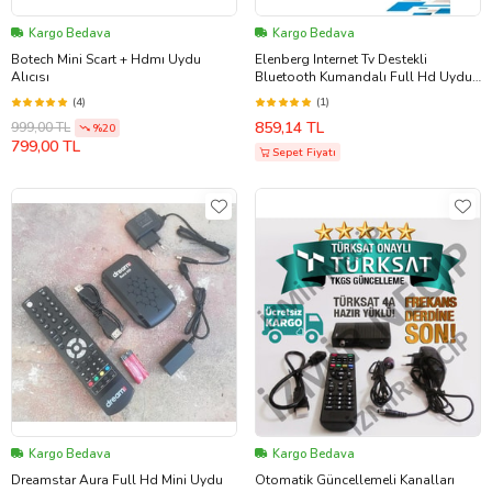
Kargo Bedava
Kargo Bedava
Botech Mini Scart + Hdmı Uydu
Elenberg Internet Tv Destekli
Alıcısı
Bluetooth Kumandalı Full Hd Uydu
Alıcı (Siyah)
(4)
(1)
859,14 TL
999,00 TL
%20
799,00 TL
Sepet Fiyatı
Kargo Bedava
Kargo Bedava
Dreamstar Aura Full Hd Mini Uydu
Otomatik Güncellemeli Kanalları