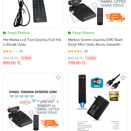
Kargo Bedava
Kargo Bedava
Her Marka Lcd Tvye Uyumlu Full Hd
Merkezi Sistem Uyumlu ESKİ Skart
Li Böcek Uydu
Girişli Mini Uydu Alıcısı Garantili
İNCE LCD TVLERE OLMAZ
(2)
(4)
999,00 TL
899,00 TL
%10
%11
899,00 TL
799,00 TL