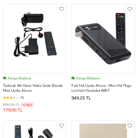
Kargo Bedava
Kargo Bedava
Türksat 4A Hazır Yüklü Sıralı Böcek
Full Hd Uydu Alıcısı -Mini Hd Tkgs
Mini Uydu Alıcısı
Li+Usb+Youtube 6857
949,25 TL
(5)
899,00 TL
%13
779,00 TL