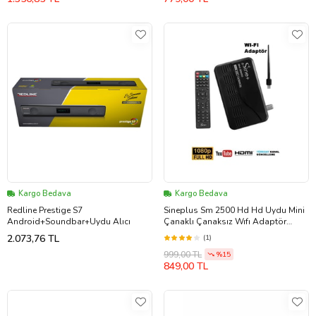
Kargo Bedava
Kargo Bedava
Redline Prestige S7
Sineplus Sm 2500 Hd Hd Uydu Mini
Android+Soundbar+Uydu Alıcı
Çanaklı Çanaksız Wıfı Adaptör
Sınırsız Tv Sinema Paketi
2.073,76 TL
(1)
999,00 TL
%15
849,00 TL