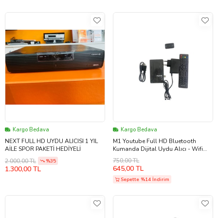
Kargo Bedava
Kargo Bedava
NEXT FULL HD UYDU ALICISI 1 YIL
M1 Youtube Full HD Bluetooth
AİLE SPOR PAKETİ HEDİYELİ
Kumanda Dijital Uydu Alıcı - Wifi
Anteni (Siyah)
750,00 TL
2.000,00 TL
%35
645,00 TL
1.300,00 TL
Sepette %14 İndirim