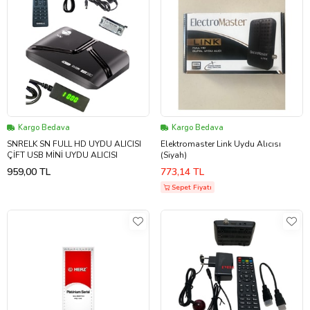
Kargo Bedava
Kargo Bedava
SNRELK SN FULL HD UYDU ALICISI
Elektromaster Link Uydu Alıcısı
ÇİFT USB MİNİ UYDU ALICISI
(Siyah)
959,00 TL
773,14 TL
Sepet Fiyatı