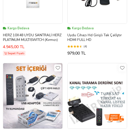
Kargo Bedava
Kargo Bedava
HERZ 10X48 UYDU SANTRALİ HERZ
Uydu Cihazı Hd Girişli Tak Çalİştır
PLATİNUM MULTISWITCH (Kırmızı)
HDMI FULL HD
4.945,00 TL
(4)
979,00 TL
Sepet Fiyatı