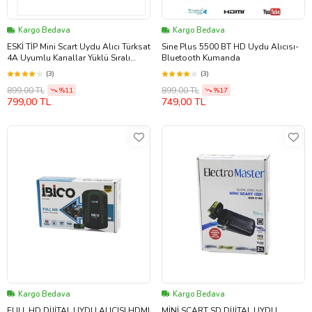
Kargo Bedava
Kargo Bedava
ESKİ TİP Mini Scart Uydu Alıcı Türksat
Sine Plus 5500 BT HD Uydu Alıcısı-
4A Uyumlu Kanallar Yüklü Sıralı
Bluetooth Kumanda
İNCE LCD TVLERE OLMAZZ
(3)
(3)
899,00 TL
899,00 TL
%11
%17
799,00 TL
749,00 TL
Kargo Bedava
Kargo Bedava
FULL HD DİJİTAL UYDU ALICISI HDMI
MİNİ SCART SD DİJİTAL UYDU