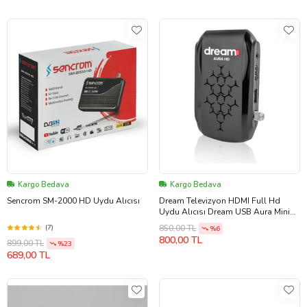
Kargo Bedava
Kargo Bedava
Sencrom SM-2000 HD Uydu Alıcısı
Dream Televizyon HDMI Full Hd
Uydu Alıcısı Dream USB Aura Mini
Hd
(7)
850,00 TL
%6
800,00 TL
899,00 TL
%23
689,00 TL