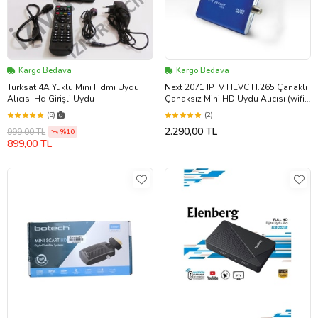
Kargo Bedava
Kargo Bedava
Türksat 4A Yüklü Mini Hdmı Uydu
Next 2071 IPTV HEVC H.265 Çanaklı
Alıcısı Hd Girişli Uydu
Çanaksız Mini HD Uydu Alıcısı (wifi
dahil değil)
(5)
(2)
2.290,00 TL
999,00 TL
%10
899,00 TL