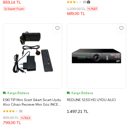
859,14 TL
(2)
1.299,00 TL
Sepet Fiyatı
%47
689,00 TL
Kargo Bedava
Kargo Bedava
ESKİ TİP Mini Scart Sıkart Sıcart Uydu
REDLİNE S150 HD UYDU ALICI
Alıcı Cihazı Reciever Mini Göz İNCE
LCD TVLERE OLMAZZ
1.497,21 TL
(1)
899,00 TL
%11
799,00 TL