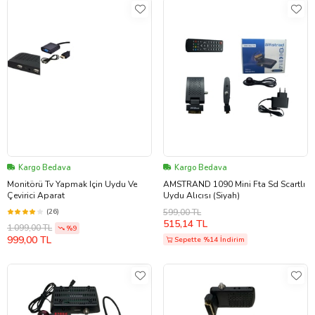
Kargo Bedava
Kargo Bedava
Monitörü Tv Yapmak Için Uydu Ve
AMSTRAND 1090 Mini Fta Sd Scartlı
Çevirici Aparat
Uydu Alıcısı (Siyah)
(26)
599,00 TL
515,14 TL
1.099,00 TL
%9
999,00 TL
Sepette %14 İndirim