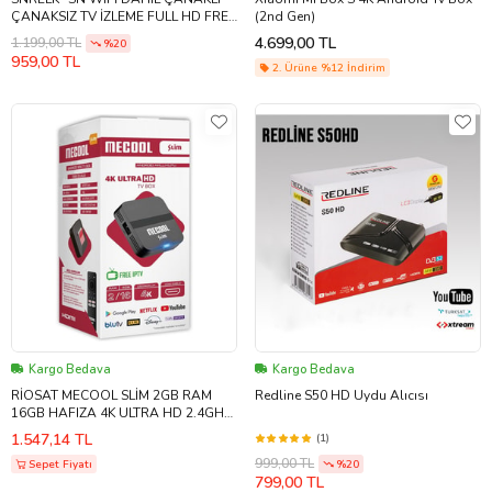
ÇANAKSIZ TV İZLEME FULL HD FREE
(2nd Gen)
IP TV UYDU ALICISI
4.699,00 TL
1.199,00 TL
%20
959,00 TL
2. Ürüne %12 İndirim
Kargo Bedava
Kargo Bedava
RİOSAT MECOOL SLİM 2GB RAM
Redline S50 HD Uydu Alıcısı
16GB HAFIZA 4K ULTRA HD 2.4GHZ
WİFİ ANDROİD TV BOX
1.547,14 TL
(1)
999,00 TL
Sepet Fiyatı
%20
799,00 TL