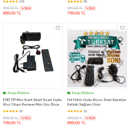
(15)
(5)
999,00 TL
899,00 TL
%10
%11
899,00 TL
799,00 TL
Kargo Bedava
Kargo Bedava
ESKİ TİP Mini Scart Sıkart Sıcart Uydu
Hd Hdmı Uydu Alıcısı Sıralı Kanallar
Alıcı Cihazı Reciever Mini Göz BöceK
Kaliteli Sağlam Ürün
İNCE LCD TVLERE OLMAZ
(3)
(3)
899,00 TL
999,00 TL
%11
%10
799,00 TL
899,00 TL