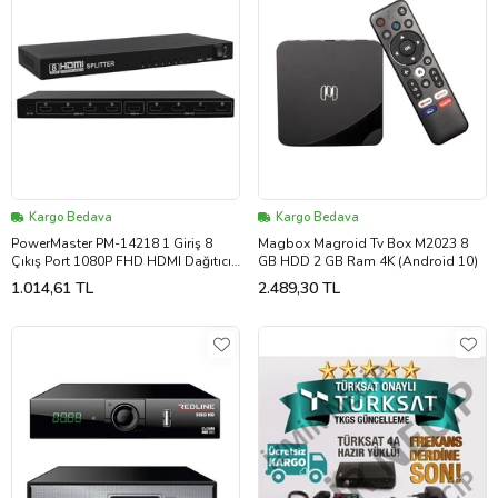
Kargo Bedava
Kargo Bedava
PowerMaster PM-14218 1 Giriş 8
Magbox Magroid Tv Box M2023 8
Çıkış Port 1080P FHD HDMI Dağıtıcı
GB HDD 2 GB Ram 4K (Android 10)
Splitter (8'li Çoklayıcı)
1.014,61 TL
2.489,30 TL