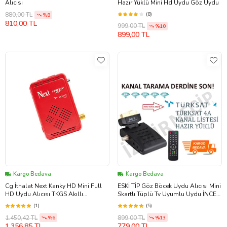
Alıcısı
Hazır Yüklü Mini Hd Uydu Göz Uydu
(8)
880,00 TL
%8
810,00 TL
999,00 TL
%10
899,00 TL
Kargo Bedava
Kargo Bedava
Cg İthalat Next Kanky HD Mini Full
ESKİ TİP Göz Böcek Uydu Alıcısı Mini
HD Uydu Alıcısı TKGS Akıllı
Skartlı Tüplü Tv Uyumlu Uydu İNCE
Kumanda
LCD TV YE OLMAZ
(1)
(5)
1.450,42 TL
899,00 TL
%6
%13
1.356,85 TL
779,00 TL