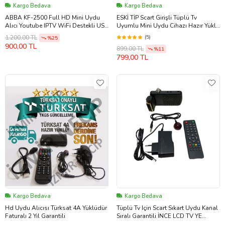
Kargo Bedava
Kargo Bedava
ABBA KF-2500 Full HD Mini Uydu
ESKİ TİP Scart Girişli Tüplü Tv
Alıcı Youtube IPTV WiFi Destekli USB
Uyumlu Mini Uydu Cihazı Hazır Yüklü
HDMI 1080p + WiFi Anten
İNCE LCD TV YE OLMAZ
(5)
1.200,00 TL
%25
900,00 TL
899,00 TL
%11
799,00 TL
Kargo Bedava
Kargo Bedava
Hd Uydu Alıcısı Türksat 4A Yüklüdür
Tüplü Tv Için Scart Sıkart Uydu Kanal
Faturalı 2 Yıl Garantili
Sıralı Garantili İNCE LCD TV YE
OLMAZ