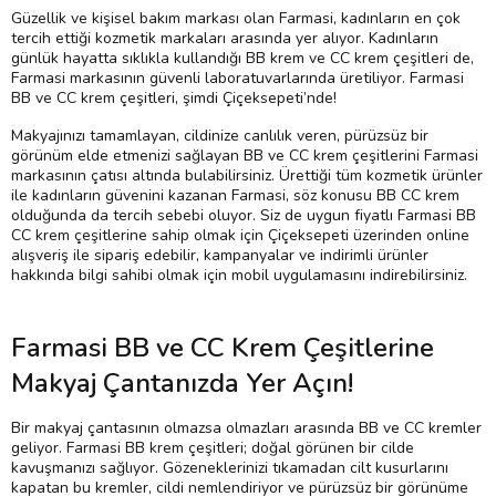
Güzellik ve kişisel bakım markası olan Farmasi, kadınların en çok
tercih ettiği kozmetik markaları arasında yer alıyor. Kadınların
günlük hayatta sıklıkla kullandığı BB krem ve CC krem çeşitleri de,
Farmasi markasının güvenli laboratuvarlarında üretiliyor. Farmasi
BB ve CC krem çeşitleri, şimdi Çiçeksepeti’nde!
Makyajınızı tamamlayan, cildinize canlılık veren, pürüzsüz bir
görünüm elde etmenizi sağlayan BB ve CC krem çeşitlerini Farmasi
markasının çatısı altında bulabilirsiniz. Ürettiği tüm kozmetik ürünler
ile kadınların güvenini kazanan Farmasi, söz konusu BB CC krem
olduğunda da tercih sebebi oluyor. Siz de uygun fiyatlı Farmasi BB
CC krem çeşitlerine sahip olmak için Çiçeksepeti üzerinden online
alışveriş ile sipariş edebilir, kampanyalar ve indirimli ürünler
hakkında bilgi sahibi olmak için mobil uygulamasını indirebilirsiniz.
Farmasi BB ve CC Krem Çeşitlerine
Makyaj Çantanızda Yer Açın!
Bir makyaj çantasının olmazsa olmazları arasında BB ve CC kremler
geliyor. Farmasi BB krem çeşitleri; doğal görünen bir cilde
kavuşmanızı sağlıyor. Gözeneklerinizi tıkamadan cilt kusurlarını
kapatan bu kremler, cildi nemlendiriyor ve pürüzsüz bir görünüme