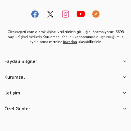
Ciceksepeti.com olarak kişisel verilerinizin gizliliğini önemsiyoruz. 6698
sayılı Kişisel Verilerin Korunması Kanunu kapsamında oluşturduğumuz
aydınlatma metnine
buradan
ulaşabilirsiniz.
Faydalı Bilgiler
Çiçek Bakımı
Kurumsal
Çiçek Eşliğinde Notlar
Hakkımızda
Çiçek Anlamları
İletişim
Çiçeksepeti Müşteri Politikası
Özel Günler
Bize Ulaşın
Ürün Güvenliği
Özel Günler
Mevsimlere Göre Çiçekler
Sıkça Sorulan Sorular
Kurumsal Müşterilerimiz
Sevgililer Günü Hediyeleri
Yenilebilir Çiçek Saklama Koşulları
Çiçeksepeti'nde Satış Yap
Reklamlarımız
Kadınlar Günü Hediyeleri