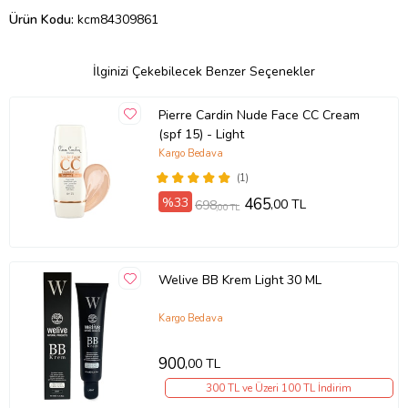
Ürün Kodu:
kcm84309861
İlginizi Çekebilecek Benzer Seçenekler
Pierre Cardin Nude Face CC Cream
(spf 15) - Light
Kargo Bedava
(1)
%33
465
,00 TL
698
,00 TL
Welive BB Krem Light 30 ML
Kargo Bedava
900
,00 TL
300 TL ve Üzeri 100 TL İndirim