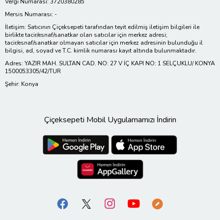
Vergi Numarası: 3720380285
Mersis Numarası: -
İletişim: Satıcının Çiçeksepeti tarafından teyit edilmiş iletişim bilgileri ile
birlikte tacir/esnaf/sanatkar olan satıcılar için merkez adresi;
tacir/esnaf/sanatkar olmayan satıcılar için merkez adresinin bulunduğu il
bilgisi, ad, soyad ve T.C. kimlik numarası kayıt altında bulunmaktadır.
Adres: YAZIR MAH. SULTAN CAD. NO: 27 V İÇ KAPI NO: 1 SELÇUKLU/ KONYA
1500053305/42/TUR
Şehir: Konya
Çiçeksepeti Mobil Uygulamamızı İndirin