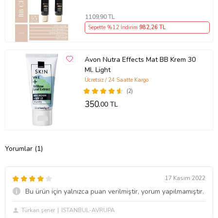
1109
,90 TL
Sepette %12 İndirim
982
,26 TL
Avon Nutra Effects Mat BB Krem 30
Ml. Light
Ücretsiz / 24 Saatte Kargo
(2)
350
,00 TL
Yorumlar (1)
17 Kasım 2022
Bu ürün için yalnızca puan verilmiştir, yorum yapılmamıştır.
Türkan şener
ISTANBUL-AVRUPA