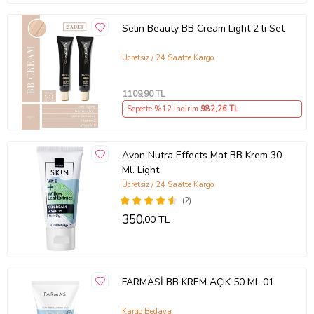
Selin Beauty BB Cream Light 2 li Set
Ücretsiz / 24 Saatte Kargo
1109
,90 TL
Sepette %12 İndirim
982
,26 TL
Avon Nutra Effects Mat BB Krem 30
Ml. Light
Ücretsiz / 24 Saatte Kargo
(2)
350
,00 TL
FARMASİ BB KREM AÇIK 50 ML 01
Kargo Bedava