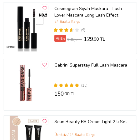
Cosmegram Siyah Maskara - Lash
Lover Mascara Long Lash Effect
24 Saatte Kargo
(9)
%35
129
,90 TL
199
,90 TL
Gabrini Superstay Full Lash Mascara
(16)
150
,00 TL
Selin Beauty BB Cream Light 2 li Set
Ücretsiz / 24 Saatte Kargo