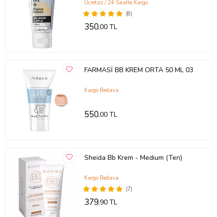
Ücretsiz / 24 Saatte Kargo
(8)
350
,00 TL
FARMASİ BB KREM ORTA 50 ML 03
Kargo Bedava
550
,00 TL
Sheida Bb Krem - Medium (Ten)
Kargo Bedava
(7)
379
,90 TL