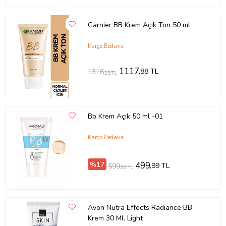
Garnier BB Krem Açık Ton 50 ml
Kargo Bedava
1117
,88 TL
1316
,25 TL
Bb Krem Açık 50 ml -01
Kargo Bedava
%17
499
,99 TL
599
,99 TL
Avon Nutra Effects Radiance BB
Krem 30 Ml. Light