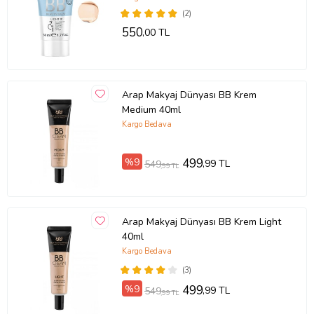
(2)
550
,00 TL
Arap Makyaj Dünyası BB Krem
Medium 40ml
Kargo Bedava
%9
499
,99 TL
549
,99 TL
Arap Makyaj Dünyası BB Krem Light
40ml
Kargo Bedava
(3)
%9
499
,99 TL
549
,99 TL