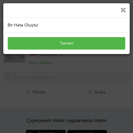
Bir Hata Oluştu!
0.18 Karat H-I vs Pırlanta 14 Ayar Altın Oval Yüzük
Tamam
(Beyaz)
44198,04 TL
%20
35358,
43 TL
Kargo Bedava
Filtrele
Sırala
Çiçeksepeti Mobil Uygulamamızı İndirin