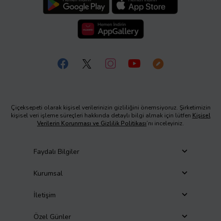
Çiçeksepeti olarak kişisel verilerinizin gizliliğini önemsiyoruz. Şirketimizin
kişisel veri işleme süreçleri hakkında detaylı bilgi almak için lütfen
Kişisel
Verilerin Korunması ve Gizlilik Politikası
’nı inceleyiniz.
Faydalı Bilgiler
Kurumsal
İletişim
Özel Günler