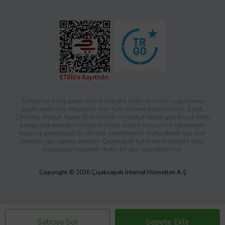
Türkiye’nin önde gelen online alışveriş sitesi ve mobil uygulaması
Çiçeksepeti’nde, ihtiyacınız olan tüm ürünleri bulabilirsiniz. Çiçek,
Çikolata, Hediye, Kişiye Özel Ürünler ve Hediye Setleri gibi birçok farklı
kategoride aradığınız binlerce ürünü sizlere sunuyor ve zamanında
kapınıza getiriyoruz! Siz de ister sevdiklerinizi mutlu etmek için, ister
kendiniz için sipariş verebilir; Çiçeksepeti Extra’nın fırsatlarla dolu
dünyasıyla tanışarak mutlu bir gün geçirebilirsiniz.
Copyright © 2026 Çiçeksepeti İnternet Hizmetleri A.Ş
Satıcıya Sor
Sepete Ekle