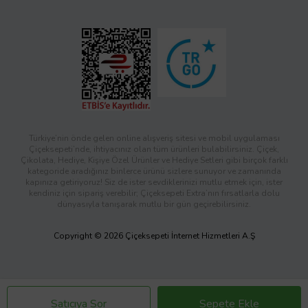
Türkiye’nin önde gelen online alışveriş sitesi ve mobil uygulaması
Çiçeksepeti’nde, ihtiyacınız olan tüm ürünleri bulabilirsiniz. Çiçek,
Çikolata, Hediye, Kişiye Özel Ürünler ve Hediye Setleri gibi birçok farklı
kategoride aradığınız binlerce ürünü sizlere sunuyor ve zamanında
kapınıza getiriyoruz! Siz de ister sevdiklerinizi mutlu etmek için, ister
kendiniz için sipariş verebilir; Çiçeksepeti Extra’nın fırsatlarla dolu
dünyasıyla tanışarak mutlu bir gün geçirebilirsiniz.
Copyright © 2026 Çiçeksepeti İnternet Hizmetleri A.Ş
Satıcıya Sor
Sepete Ekle