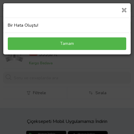
Bir Hata Oluştu!
10 Parça Antistatik Tarak Seti - Krepe, Ayırma ve
Tamam
Röfle Tarağı Komple Set + 10 Adet Pens
444,0 TL
%10
399,
00 TL
Kargo Bedava
Filtrele
Sırala
Çiçeksepeti Mobil Uygulamamızı İndirin