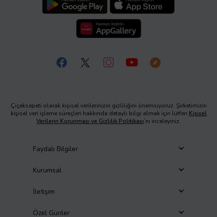
Çiçeksepeti olarak kişisel verilerinizin gizliliğini önemsiyoruz. Şirketimizin
kişisel veri işleme süreçleri hakkında detaylı bilgi almak için lütfen
Kişisel
Verilerin Korunması ve Gizlilik Politikası
’nı inceleyiniz.
Faydalı Bilgiler
Kurumsal
İletişim
Özel Günler