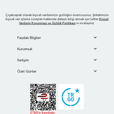
Çiçeksepeti olarak kişisel verilerinizin gizliliğini önemsiyoruz. Şirketimizin
kişisel veri işleme süreçleri hakkında detaylı bilgi almak için lütfen
Kişisel
Verilerin Korunması ve Gizlilik Politikası
’nı inceleyiniz.
Faydalı Bilgiler
Kurumsal
İletişim
Özel Günler