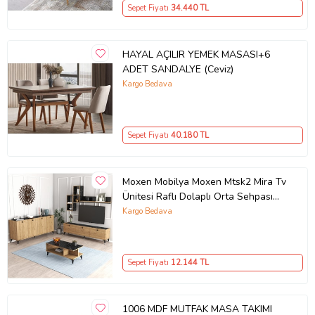
Sepet Fiyatı
34.440
TL
HAYAL AÇILIR YEMEK MASASI+6
ADET SANDALYE (Ceviz)
Kargo Bedava
Sepet Fiyatı
40.180
TL
Moxen Mobilya Moxen Mtsk2 Mira Tv
Ünitesi Raflı Dolaplı Orta Sehpası
Ve Konsol Takımı /yemek Odası
Kargo Bedava
Sepet-bendir MXNMTSK2002SPT
Sepet Fiyatı
12.144
TL
1006 MDF MUTFAK MASA TAKIMI