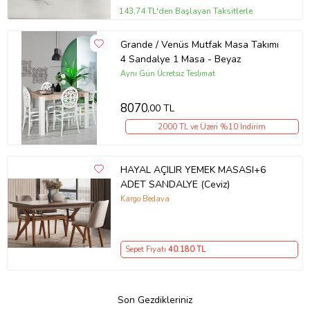
143,74 TL'den Başlayan Taksitlerle
Grande / Venüs Mutfak Masa Takımı
4 Sandalye 1 Masa - Beyaz
Aynı Gün Ücretsiz Teslimat
8070
,00 TL
2000 TL ve Üzeri %10 İndirim
HAYAL AÇILIR YEMEK MASASI+6
ADET SANDALYE (Ceviz)
Kargo Bedava
Sepet Fiyatı
40.180
TL
Son Gezdikleriniz