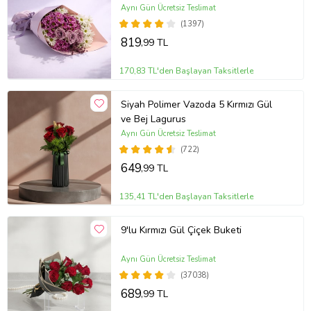
Aynı Gün Ücretsiz Teslimat
(1397)
819
,99 TL
170,83 TL'den Başlayan Taksitlerle
Siyah Polimer Vazoda 5 Kırmızı Gül
ve Bej Lagurus
Aynı Gün Ücretsiz Teslimat
(722)
649
,99 TL
135,41 TL'den Başlayan Taksitlerle
9'lu Kırmızı Gül Çiçek Buketi
Aynı Gün Ücretsiz Teslimat
(37038)
689
,99 TL