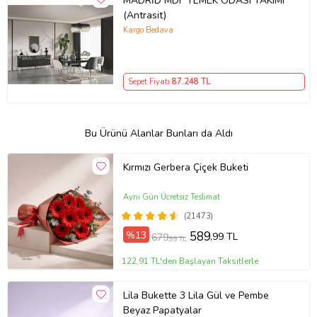
MADRİD MDF YEMEK ODASI TAKIMI
(Antrasit)
Kargo Bedava
Sepet Fiyatı
87.248
TL
Bu Ürünü Alanlar Bunları da Aldı
Kırmızı Gerbera Çiçek Buketi
Aynı Gün Ücretsiz Teslimat
(21473)
%13
589
,99 TL
679
,99 TL
122,91 TL'den Başlayan Taksitlerle
Lila Bukette 3 Lila Gül ve Pembe
Beyaz Papatyalar