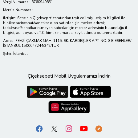
Vergi Numarası: 8760940851
Mersis Numarası: -
İletişim: Satıcının Çiçeksepeti tarafından teyit edilmiş iletişim bilgileri ile
birlikte tacir/esnaf/sanatkar olan satıcılar için merkez adresi;
tacir/esnaf/sanatkar olmayan satıcılar için merkez adresinin bulunduğu il
bilgisi, ad, soyad ve T.C. kimlik numarası kayıt altında bulunmaktadır.
Adres: FEVZİ ÇAKMAK MAH. 1115. SK. KARDEŞLER APT. NO: 8 B ESENLER/
İSTANBUL 1500047244/342/TUR
Şehir: İstanbul
Çiçeksepeti Mobil Uygulamamızı İndirin