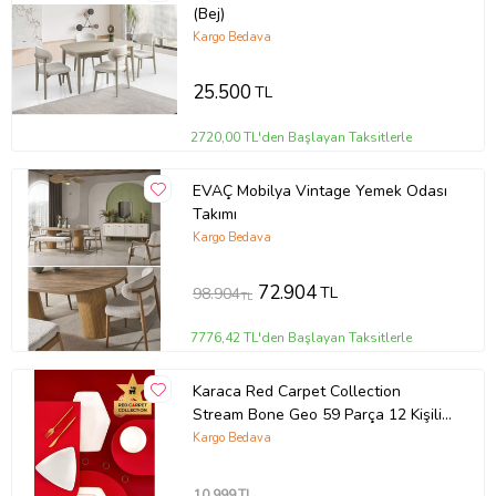
(Bej)
Kargo Bedava
25.500
TL
2720,00 TL'den Başlayan Taksitlerle
EVAÇ Mobilya Vintage Yemek Odası
Takımı
Kargo Bedava
72.904
TL
98.904
TL
7776,42 TL'den Başlayan Taksitlerle
Karaca Red Carpet Collection
Stream Bone Geo 59 Parça 12 Kişilik
Yemek Takımı Gold Outlet
Kargo Bedava
10.999
TL