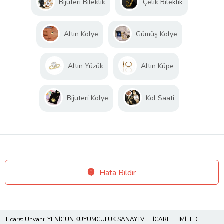
Bijuteri Bileklik
Çelik Bileklik
Altın Kolye
Gümüş Kolye
Altın Yüzük
Altın Küpe
Bijuteri Kolye
Kol Saati
Hata Bildir
Ticaret Ünvanı: YENİGÜN KUYUMCULUK SANAYİ VE TİCARET LİMİTED