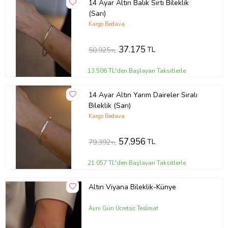
14 Ayar Altın Balık Sırtı Bileklik
(Sarı)
Kargo Bedava
37.175
TL
50.925
TL
13.506 TL'den Başlayan Taksitlerle
14 Ayar Altın Yarım Daireler Sıralı
Bileklik (Sarı)
Kargo Bedava
57.956
TL
79.392
TL
21.057 TL'den Başlayan Taksitlerle
Altın Viyana Bileklik-Künye
Aynı Gün Ücretsiz Teslimat