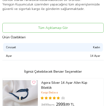
Yenigün Kuyumculuk üzerinden yapacağınız tüm alışverişlerinizde
güvenli ve sigortalı kargo ile gönderim sağlanmaktadır.
Ürün Kodu:
kcm13132255
Tüm Açıklamayı Gör
Ürün Özellikleri
Cinsiyet
Kadın
Ayar
14 Ayar
İlginizi Çekebilecek Benzer Seçenekler
Agora Silver 14 Ayar Altın Küp
Bileklik
Kargo Bedava
(1)
2999
,89 TL
3499
,90 TL