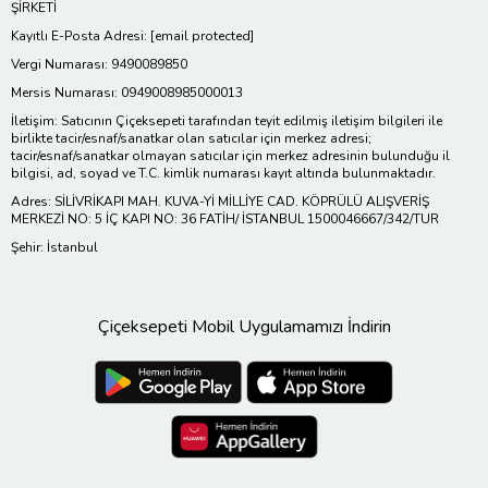
ŞİRKETİ
Kayıtlı E-Posta Adresi:
[email protected]
Vergi Numarası: 9490089850
Mersis Numarası: 0949008985000013
İletişim: Satıcının Çiçeksepeti tarafından teyit edilmiş iletişim bilgileri ile
birlikte tacir/esnaf/sanatkar olan satıcılar için merkez adresi;
tacir/esnaf/sanatkar olmayan satıcılar için merkez adresinin bulunduğu il
bilgisi, ad, soyad ve T.C. kimlik numarası kayıt altında bulunmaktadır.
Adres: SİLİVRİKAPI MAH. KUVA-Yİ MİLLİYE CAD. KÖPRÜLÜ ALIŞVERİŞ
MERKEZİ NO: 5 İÇ KAPI NO: 36 FATİH/ İSTANBUL 1500046667/342/TUR
Şehir: İstanbul
Çiçeksepeti Mobil Uygulamamızı İndirin