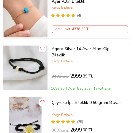
Ayar Altın Bileklik
Kargo Bedava
(4)
Sepet Fiyatı
4778
,39 TL
Agora Silver 14 Ayar Altın Küp
Bileklik
Kargo Bedava
2999
,89 TL
3499
,90 TL
1089,96 TL'den Başlayan Taksitlerle
Çeyrekli İpli Bileklik 0,50 gram 8 ayar
Kargo Bedava
(28)
2699
,00 TL
3699
,00 TL