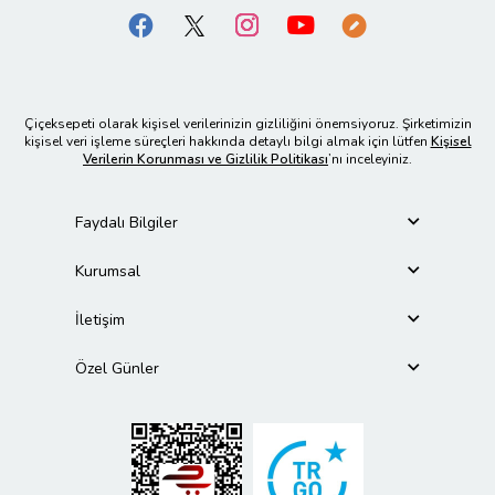
Çiçeksepeti olarak kişisel verilerinizin gizliliğini önemsiyoruz. Şirketimizin
kişisel veri işleme süreçleri hakkında detaylı bilgi almak için lütfen
Kişisel
Verilerin Korunması ve Gizlilik Politikası
’nı inceleyiniz.
Faydalı Bilgiler
Kurumsal
İletişim
Özel Günler