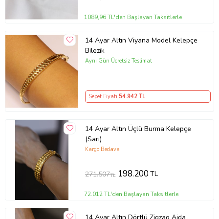
1089,96 TL'den Başlayan Taksitlerle
14 Ayar Altın Viyana Model Kelepçe
Bilezik
Aynı Gün Ücretsiz Teslimat
Sepet Fiyatı
54.942
TL
14 Ayar Altın Üçlü Burma Kelepçe
(Sarı)
Kargo Bedava
198.200
TL
271.507
TL
72.012 TL'den Başlayan Taksitlerle
14 Ayar Altın Dörtlü Zigzag Ajda