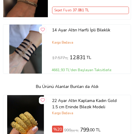
Sepet Fiyatı
37.081
TL
14 Ayar Altın Harfli İpli Bileklik
Kargo Bedava
12.831
TL
17.577
TL
4661,93 TL'den Başlayan Taksitlerle
Bu Ürünü Alanlar Bunları da Aldı
22 Ayar Altın Kaplama Kadın Gold
1.5 cm Eninde Bilezik Modeli
Kargo Bedava
%20
799
,00 TL
999
,00 TL