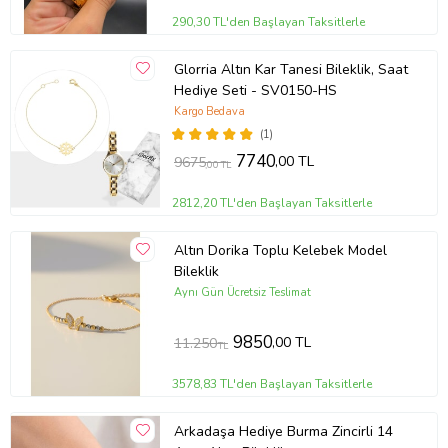
290,30 TL'den Başlayan Taksitlerle
Glorria Altın Kar Tanesi Bileklik, Saat
Hediye Seti - SV0150-HS
Kargo Bedava
(1)
7740
,00 TL
9675
,00 TL
2812,20 TL'den Başlayan Taksitlerle
Altın Dorika Toplu Kelebek Model
Bileklik
Aynı Gün Ücretsiz Teslimat
9850
,00 TL
11.250
TL
3578,83 TL'den Başlayan Taksitlerle
Arkadaşa Hediye Burma Zincirli 14