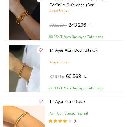
Görünümlü Kelepçe (Sarı)
Kargo Bedava
243.206
TL
333.159
TL
88.364 TL'den Başlayan Taksitlerle
14 Ayar Altın Doch Bileklik
Kargo Bedava
60.569
TL
82.971
TL
22.006 TL'den Başlayan Taksitlerle
14 Ayar Altın Bilezik
Aynı Gün Ücretsiz Teslimat
(1)