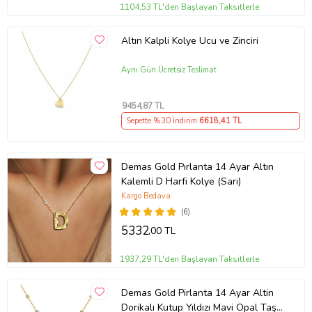
1104,53 TL'den Başlayan Taksitlerle
Altın Kalpli Kolye Ucu ve Zinciri
Aynı Gün Ücretsiz Teslimat
9454
,87 TL
Sepette %30 İndirim
6618
,41 TL
Demas Gold Pırlanta 14 Ayar Altın
Kalemli D Harfi Kolye (Sarı)
Kargo Bedava
(6)
5332
,00 TL
1937,29 TL'den Başlayan Taksitlerle
Demas Gold Pirlanta 14 Ayar Altin
Dorikalı Kutup Yıldızı Mavi Opal Taşlı