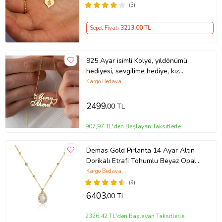
(3)
Sepet Fiyatı
3213
,00 TL
925 Ayar isimli Kolye, yıldönümü
hediyesi, sevgilime hediye, kız
arkadaş hediyesi, doğum gününe
Kargo Bedava
hediye, kıza hediye, eşime hediye,
farklı hediye, özel hediye, karıma
2499
,00 TL
hediye, kolye hediye
907,97 TL'den Başlayan Taksitlerle
Demas Gold Pirlanta 14 Ayar Altin
Dorikalı Etrafi Tohumlu Beyaz Opal
Taşlı Kolye
Kargo Bedava
(9)
6403
,00 TL
2326,42 TL'den Başlayan Taksitlerle