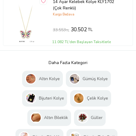
14 Ayar Kelebek Kolye KLY1702
(Çok Renkli)
Kargo Bedava
30.502
TL
33.553
TL
11.082 TL'den Başlayan Taksitlerle
Daha Fazla Kategori
Altın Kolye
Gümüş Kolye
Bijuteri Kolye
Çelik Kolye
Altın Bileklik
Güller