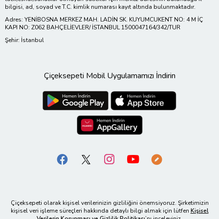
bilgisi, ad, soyad ve T.C. kimlik numarası kayıt altında bulunmaktadır.
Adres: YENİBOSNA MERKEZ MAH. LADİN SK. KUYUMCUKENT NO: 4 M İÇ
KAPI NO: Z062 BAHÇELİEVLER/ İSTANBUL 1500047164/342/TUR
Şehir: İstanbul
Çiçeksepeti Mobil Uygulamamızı İndirin
Çiçeksepeti olarak kişisel verilerinizin gizliliğini önemsiyoruz. Şirketimizin
kişisel veri işleme süreçleri hakkında detaylı bilgi almak için lütfen
Kişisel
Verilerin Korunması ve Gizlilik Politikası
’nı inceleyiniz.