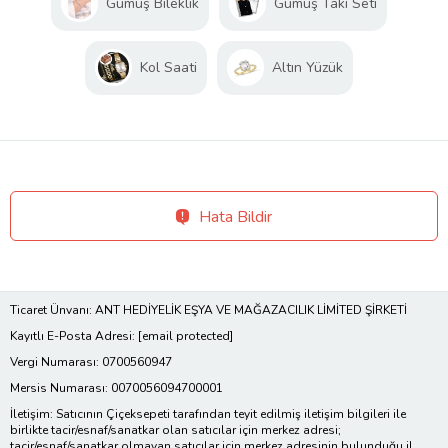
Gümüş Bileklik
Gümüş Takı Seti
Kol Saati
Altın Yüzük
Hata Bildir
Ticaret Ünvanı: ANT HEDİYELİK EŞYA VE MAĞAZACILIK LİMİTED ŞİRKETİ
Kayıtlı E-Posta Adresi:
[email protected]
Vergi Numarası: 0700560947
Mersis Numarası: 0070056094700001
İletişim: Satıcının Çiçeksepeti tarafından teyit edilmiş iletişim bilgileri ile
birlikte tacir/esnaf/sanatkar olan satıcılar için merkez adresi;
tacir/esnaf/sanatkar olmayan satıcılar için merkez adresinin bulunduğu il