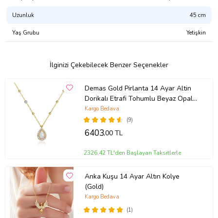
Uzunluk
45 cm
Yaş Grubu
Yetişkin
İlginizi Çekebilecek Benzer Seçenekler
Demas Gold Pirlanta 14 Ayar Altin
Dorikalı Etrafi Tohumlu Beyaz Opal
Taşlı Kolye
Kargo Bedava
(9)
6403
,00 TL
2326,42 TL'den Başlayan Taksitlerle
Anka Kuşu 14 Ayar Altın Kolye
(Gold)
Kargo Bedava
(1)