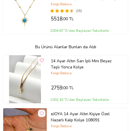
Kolye
Kargo Bedava
(18)
5518
,00 TL
2004,87 TL'den Başlayan Taksitlerle
Bu Ürünü Alanlar Bunları da Aldı
14 Ayar Altın Sarı İpli Mini Beyaz
Taşlı Yonca Kolye
Kargo Bedava
2759
,00 TL
1002,43 TL'den Başlayan Taksitlerle
eJOYA 14 Ayar Altın Kişiye Özel
Nazarlı Kalp Kolye 108091
Kargo Bedava