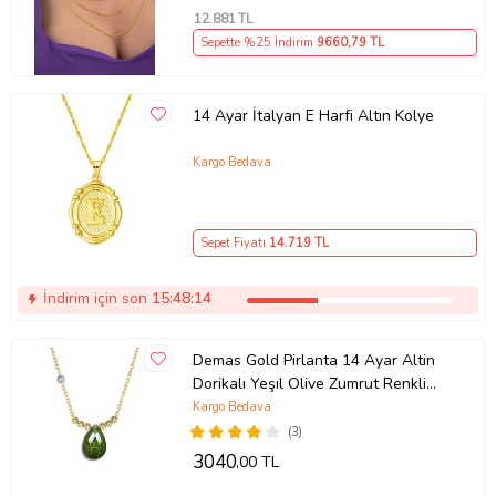
12.881
TL
Sepette %25 İndirim
9660
,79 TL
14 Ayar İtalyan E Harfi Altın Kolye
Kargo Bedava
Sepet Fiyatı
14.719
TL
İndirim için son
15:48:14
Demas Gold Pirlanta 14 Ayar Altin
Dorikalı Yeşıl Olive Zumrut Renkli
Damla Taşlı Kolye (Sarı)
Kargo Bedava
(3)
3040
,00 TL