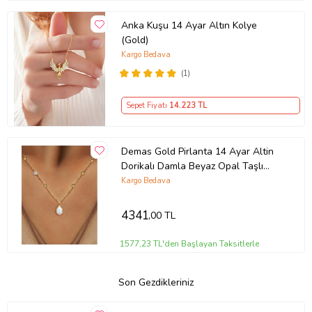
Anka Kuşu 14 Ayar Altın Kolye
(Gold)
Kargo Bedava
(1)
Sepet Fiyatı
14.223
TL
Demas Gold Pirlanta 14 Ayar Altin
Dorikalı Damla Beyaz Opal Taşlı
Kolye
Kargo Bedava
4341
,00 TL
1577,23 TL'den Başlayan Taksitlerle
Son Gezdikleriniz