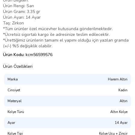
Ürün Bilgileri:
Ürün Rengi: Sarı
Ürün Gramı: 3.35 gr
Ürün Ayarı: 14 Ayar
Taş: Zirkon
*Tüm ürünler özel mücevher kutusunda gönderilmektedir.
*Ücretsiz sigortalı kargo ile adresinize teslim edilecektir.
*Ürettiğimiz ürünlerin tamamı el yapımı olduğu için yazılan gramda
(+/-) %5 değişiklik olabilir.
Ürün Kodu:
kcm56599576
Ürün Özellikleri
Marka
Harem Altın
Cinsiyet
Kadın
Materyal
Altın
Kolye Türü
Altın Kolye
Ayar
14 Ayar
Kolye Tipi
Kolye Ucu + Zincir