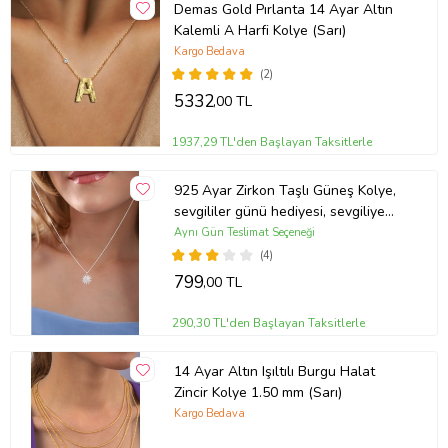
Demas Gold Pırlanta 14 Ayar Altın
Kalemli A Harfi Kolye (Sarı)
Kargo Bedava
(2)
5332
,00 TL
1937,29 TL'den Başlayan Taksitlerle
925 Ayar Zirkon Taşlı Güneş Kolye,
sevgililer günü hediyesi, sevgiliye
hediye, doğum günü hediyesi, yeni iş
Aynı Gün Teslimat Seçeneği
hediyesi, geçmiş olsun hediyesi, altın
(4)
kolye, kız arkadaş hediyesi, hediye
799
,00 TL
altın kolye
290,30 TL'den Başlayan Taksitlerle
14 Ayar Altın Işıltılı Burgu Halat
Zincir Kolye 1.50 mm (Sarı)
Kargo Bedava