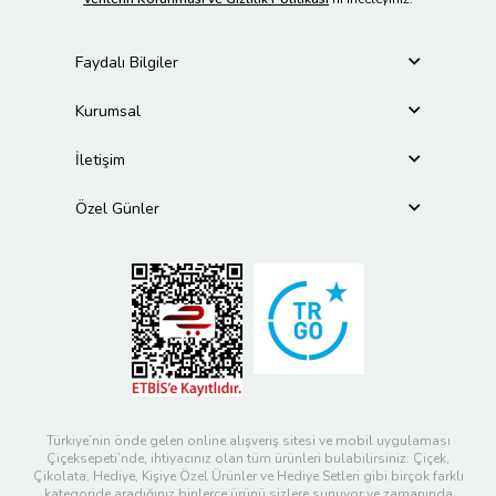
Faydalı Bilgiler
Kurumsal
İletişim
Özel Günler
Türkiye’nin önde gelen online alışveriş sitesi ve mobil uygulaması
Çiçeksepeti’nde, ihtiyacınız olan tüm ürünleri bulabilirsiniz. Çiçek,
Çikolata, Hediye, Kişiye Özel Ürünler ve Hediye Setleri gibi birçok farklı
kategoride aradığınız binlerce ürünü sizlere sunuyor ve zamanında