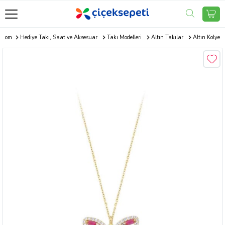
i.com
Hediye Takı, Saat ve Aksesuar
Takı Modelleri
Altın Takılar
Altın Kolye