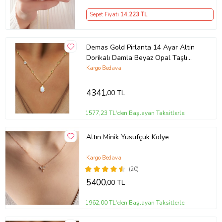
Sepet Fiyatı
14.223
TL
Demas Gold Pirlanta 14 Ayar Altin
Dorikalı Damla Beyaz Opal Taşlı
Kolye
Kargo Bedava
4341
,00 TL
1577,23 TL'den Başlayan Taksitlerle
Altın Minik Yusufçuk Kolye
Kargo Bedava
(20)
5400
,00 TL
1962,00 TL'den Başlayan Taksitlerle