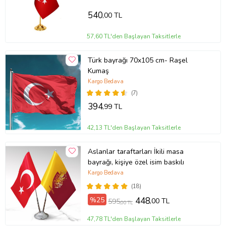
540
,00 TL
57,60 TL'den Başlayan Taksitlerle
Türk bayrağı 70x105 cm- Raşel
Kumaş
Kargo Bedava
(7)
394
,99 TL
42,13 TL'den Başlayan Taksitlerle
Aslanlar taraftarları İkili masa
bayrağı, kişiye özel isim baskılı
Kargo Bedava
(18)
%25
448
,00 TL
595
,00 TL
47,78 TL'den Başlayan Taksitlerle