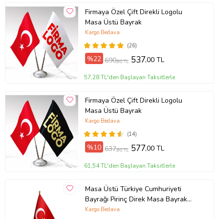
Firmaya Özel Çift Direkli Logolu
Masa Üstü Bayrak
Kargo Bedava
(26)
%22
537
,00 TL
690
,60 TL
57,28 TL'den Başlayan Taksitlerle
Firmaya Özel Çift Direkli Logolu
Masa Üstü Bayrak
Kargo Bedava
(14)
%10
577
,00 TL
637
,60 TL
61,54 TL'den Başlayan Taksitlerle
Masa Üstü Türkiye Cumhuriyeti
Bayrağı Pirinç Direk Masa Bayrak
Seti
Kargo Bedava