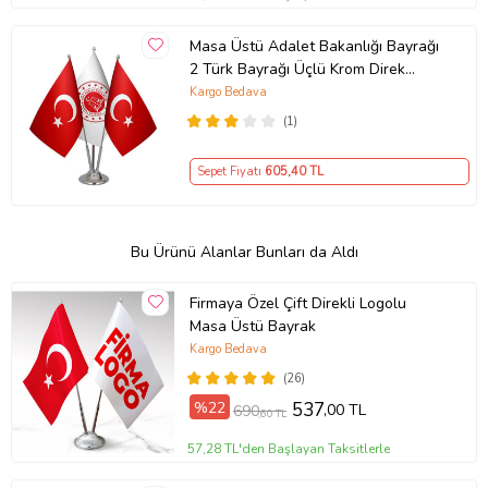
Masa Üstü Adalet Bakanlığı Bayrağı
2 Türk Bayrağı Üçlü Krom Direk
Masa Bayrak Seti
Kargo Bedava
(1)
Sepet Fiyatı
605
,40 TL
Bu Ürünü Alanlar Bunları da Aldı
Firmaya Özel Çift Direkli Logolu
Masa Üstü Bayrak
Kargo Bedava
(26)
%22
537
,00 TL
690
,60 TL
57,28 TL'den Başlayan Taksitlerle