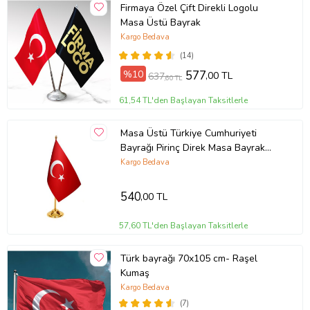
Firmaya Özel Çift Direkli Logolu
Masa Üstü Bayrak
Kargo Bedava
(14)
%10
577
,00 TL
637
,60 TL
61,54 TL'den Başlayan Taksitlerle
Masa Üstü Türkiye Cumhuriyeti
Bayrağı Pirinç Direk Masa Bayrak
Seti
Kargo Bedava
540
,00 TL
57,60 TL'den Başlayan Taksitlerle
Türk bayrağı 70x105 cm- Raşel
Kumaş
Kargo Bedava
(7)