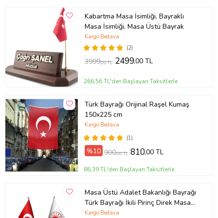
Kabartma Masa İsimliği, Bayraklı
Masa İsimliği, Masa Üstü Bayrak
Kargo Bedava
(2)
2499
,00 TL
3999
,00 TL
266,56 TL'den Başlayan Taksitlerle
Türk Bayrağı Orijinal Raşel Kumaş
150x225 cm
Kargo Bedava
(1)
%10
810
,00 TL
900
,00 TL
86,39 TL'den Başlayan Taksitlerle
Masa Üstü Adalet Bakanlığı Bayrağı
Türk Bayrağı İkili Pirinç Direk Masa
Bayrak Seti
Kargo Bedava