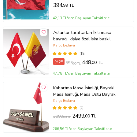
394
,99 TL
42,13 TL'den Başlayan Taksitlerle
Aslanlar taraftarları İkili masa
bayrağı, kişiye özel isim baskılı
Kargo Bedava
(18)
%25
448
,00 TL
595
,00 TL
47,78 TL'den Başlayan Taksitlerle
Kabartma Masa İsimliği, Bayraklı
Masa İsimliği, Masa Üstü Bayrak
Kargo Bedava
(2)
2499
,00 TL
3999
,00 TL
266,56 TL'den Başlayan Taksitlerle