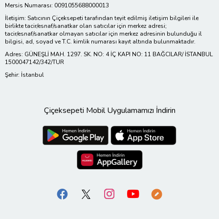
Mersis Numarası: 0091055688000013
İletişim: Satıcının Çiçeksepeti tarafından teyit edilmiş iletişim bilgileri ile
birlikte tacir/esnaf/sanatkar olan satıcılar için merkez adresi;
tacir/esnaf/sanatkar olmayan satıcılar için merkez adresinin bulunduğu il
bilgisi, ad, soyad ve T.C. kimlik numarası kayıt altında bulunmaktadır.
Adres: GÜNEŞLİ MAH. 1297. SK. NO: 4 İÇ KAPI NO: 11 BAĞCILAR/ İSTANBUL
1500047142/342/TUR
Şehir: İstanbul
Çiçeksepeti Mobil Uygulamamızı İndirin