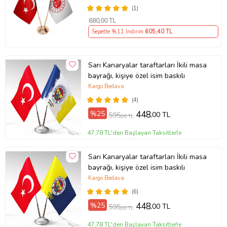
(1)
680
,00 TL
Sepette %11 İndirim
605
,40 TL
Sarı Kanaryalar taraftarları İkili masa
bayrağı, kişiye özel isim baskılı
Kargo Bedava
(4)
%25
448
,00 TL
595
,00 TL
47,78 TL'den Başlayan Taksitlerle
Sarı Kanaryalar taraftarları İkili masa
bayrağı, kişiye özel isim baskılı
Kargo Bedava
(6)
%25
448
,00 TL
595
,00 TL
47,78 TL'den Başlayan Taksitlerle