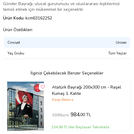
Gönder Bayrağı, ulusal gururunuzu ve uluslararası ilişkilerinizi
temsil etmek için mükemmel bir seçenektir.
Ürün Kodu:
kcm63162252
Ürün Özellikleri
Cinsiyet
Unisex
Yaş Grubu
Tüm Yaşlar
İlginizi Çekebilecek Benzer Seçenekler
Atatürk Bayrağı 200x300 cm - Raşel
Kumaş 1. Kalite
Kargo Bedava
984
,00 TL
1330
,00 TL
104,96 TL'den Başlayan Taksitlerle