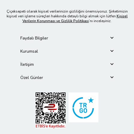
Çiçeksepeti olarak kişisel verilerinizin gizliliğini önemsiyoruz. Şirketimizin
kişisel veri işleme süreçleri hakkında detaylı bilgi almak için lütfen
Kişisel
Verilerin Korunması ve Gizlilik Politikası
’nı inceleyiniz.
Faydalı Bilgiler
Kurumsal
İletişim
Özel Günler