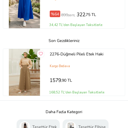
%64
322
,75 TL
899
,99 TL
34,42 TL'den Başlayan Taksitlerle
Son Gezdikleriniz
2276-Düğmeli Pileli Etek Haki
Kargo Bedava
1579
,90 TL
168,52 TL'den Başlayan Taksitlerle
Daha Fazla Kategori
Tesettür Etek
Tesettür Elbise