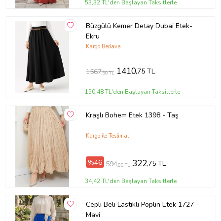
53,32 TL'den Başlayan Taksitlerle
Büzgülü Kemer Detay Dubai Etek-
Ekru
Kargo Bedava
1410
,75 TL
1567
,50 TL
150,48 TL'den Başlayan Taksitlerle
Kraşlı Bohem Etek 1398 - Taş
Kargo ile Teslimat
%46
322
,75 TL
594
,00 TL
34,42 TL'den Başlayan Taksitlerle
Cepli Beli Lastikli Poplin Etek 1727 -
Mavi