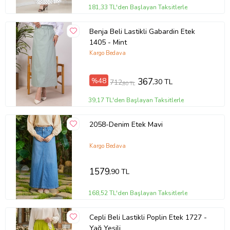
181,33 TL'den Başlayan Taksitlerle
Benja Beli Lastikli Gabardin Etek
1405 - Mint
Kargo Bedava
%48
367
,30 TL
712
,80 TL
39,17 TL'den Başlayan Taksitlerle
2058-Denim Etek Mavi
Kargo Bedava
1579
,90 TL
168,52 TL'den Başlayan Taksitlerle
Cepli Beli Lastikli Poplin Etek 1727 -
Yağ Yeşili