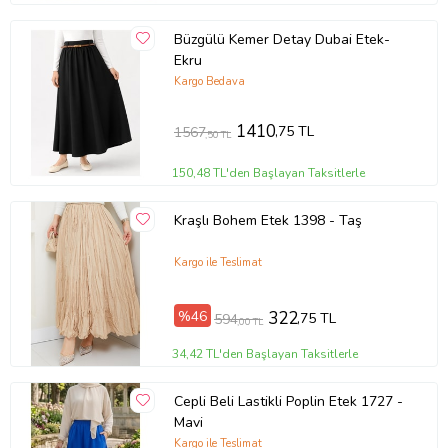
Büzgülü Kemer Detay Dubai Etek-
Ekru
Kargo Bedava
1410
,75 TL
1567
,50 TL
150,48 TL'den Başlayan Taksitlerle
Kraşlı Bohem Etek 1398 - Taş
Kargo ile Teslimat
%46
322
,75 TL
594
,00 TL
34,42 TL'den Başlayan Taksitlerle
Cepli Beli Lastikli Poplin Etek 1727 -
Mavi
Kargo ile Teslimat