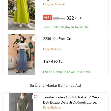
Kargo ile Teslimat
%64
322
,75 TL
899
,99 TL
34,42 TL'den Başlayan Taksitlerle
2239-Kot Etek Gri
Kargo Bedava
1579
,90 TL
168,52 TL'den Başlayan Taksitlerle
Bu Ürünü Alanlar Bunları da Aldı
Toridas Keten Günlük Rahat V Yaka
Beli Büzgü Detaylı Düğmeli Elbise
LN04haki3
Kargo Bedava