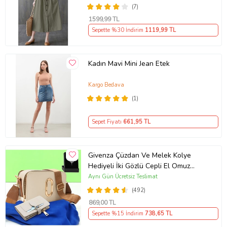
(7)
1599
,99 TL
Sepette %30 İndirim
1119
,99 TL
Kadın Mavi Mini Jean Etek
Kargo Bedava
(1)
Sepet Fiyatı
661
,95 TL
Givenza Çüzdan Ve Melek Kolye
Hediyeli İki Gözlü Cepli El Omuz
Çanta (Krem)
Aynı Gün Ücretsiz Teslimat
(492)
869
,00 TL
Sepette %15 İndirim
738
,65 TL