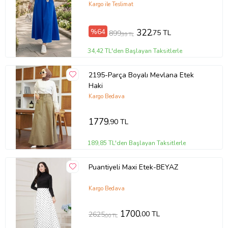
Kargo ile Teslimat
%64
322
,75 TL
899
,99 TL
34,42 TL'den Başlayan Taksitlerle
2195-Parça Boyalı Mevlana Etek
Haki
Kargo Bedava
1779
,90 TL
189,85 TL'den Başlayan Taksitlerle
Puantiyeli Maxi Etek-BEYAZ
Kargo Bedava
1700
,00 TL
2625
,00 TL