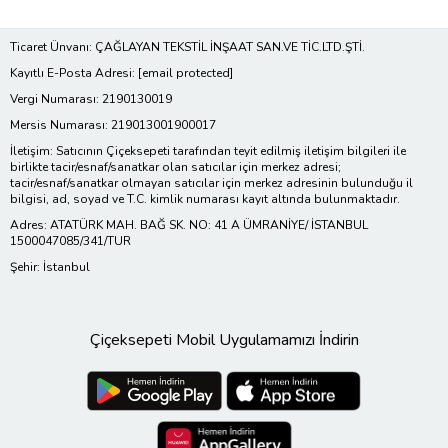
Ticaret Ünvanı: ÇAĞLAYAN TEKSTİL İNŞAAT SAN.VE TİC.LTD.ŞTİ.
Kayıtlı E-Posta Adresi:
[email protected]
Vergi Numarası: 2190130019
Mersis Numarası: 219013001900017
İletişim: Satıcının Çiçeksepeti tarafından teyit edilmiş iletişim bilgileri ile
birlikte tacir/esnaf/sanatkar olan satıcılar için merkez adresi;
tacir/esnaf/sanatkar olmayan satıcılar için merkez adresinin bulunduğu il
bilgisi, ad, soyad ve T.C. kimlik numarası kayıt altında bulunmaktadır.
Adres: ATATÜRK MAH. BAĞ SK. NO: 41 A ÜMRANİYE/ İSTANBUL
1500047085/341/TUR
Şehir: İstanbul
Çiçeksepeti Mobil Uygulamamızı İndirin