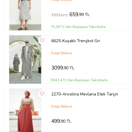
659
,99 TL
1511
,99 TL
70,39 TL'den Başlayan Taksitlerle
6625-Kuşaklı Trençkot Gri
Kargo Bedava
3099
,90 TL
594,14 TL'den Başlayan Taksitlerle
2270-Ancelina Mevlana Etek Tarçın
Kargo Bedava
499
,90 TL