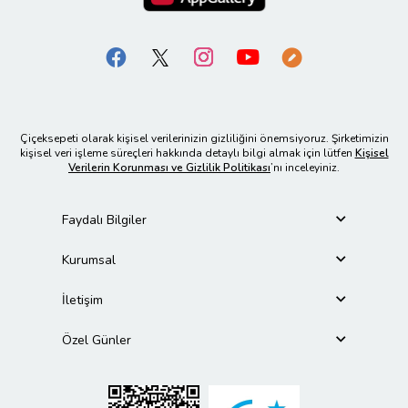
Çiçeksepeti olarak kişisel verilerinizin gizliliğini önemsiyoruz. Şirketimizin
kişisel veri işleme süreçleri hakkında detaylı bilgi almak için lütfen
Kişisel
Verilerin Korunması ve Gizlilik Politikası
’nı inceleyiniz.
Faydalı Bilgiler
Kurumsal
İletişim
Özel Günler