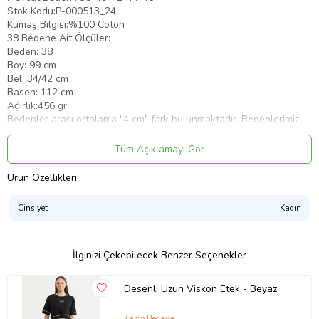
Stok Kodu:P-000513_24
Kumaş Bilgisi:%100 Coton
38 Bedene Ait Ölçüler:
Beden: 38
Boy: 99 cm
Bel: 34/42 cm
Basen: 112 cm
Ağırlık:456 gr
Bedenler arası ortalama "4 cm" fark bulunmaktadır. Bedenlerimiz
Normal Kalıptır. Yurt Dışına da Gönderim Yapılmaktadır. Kargo: Tüm
Alışverişlerinizde KARGO ÜCRETSİZ Teslimat: "24 Saat" içerisinde
Tüm Açıklamayı Gör
kargoya verilir.
Ürün Özellikleri
Connect
Prof ©
tarafından yayınlanmıştır.
Ürün Kodu:
kcm27928239
Cinsiyet
Kadın
İlginizi Çekebilecek Benzer Seçenekler
Desenli Uzun Viskon Etek - Beyaz
Kargo Bedava