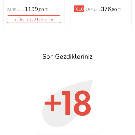
Teslim
1199
376
%18
2499
457
,00 TL
,60 TL
,00 TL
,30 TL
2. Ürüne 150 TL İndirim
Son Gezdikleriniz