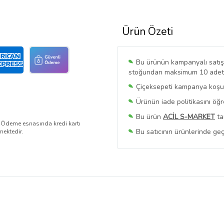
Ürün Özeti
Bu ürünün kampanyalı satışı 
stoğundan maksimum 10 adet sa
Çiçeksepeti kampanya koşull
Ürünün iade politikasını öğ
Bu ürün
ACİL S-MARKET
ta
. Ödeme esnasında kredi kartı
Bu satıcının ürünlerinde geç
mektedir.
Bu Satıcının
Tüm Ürünlerini
Ürün sayfasında gördüğünüz f
belirlenmektedir.