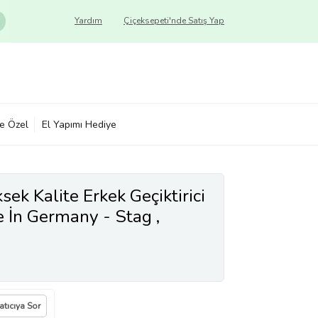
Yardım
Çiçeksepeti'nde Satış Yap
ye Özel
El Yapımı Hediye
ek Kalite Erkek Geçiktirici
 İn Germany - Stag ,
ktirici Sprey - 1 Kutu 20 ML
atıcıya Sor