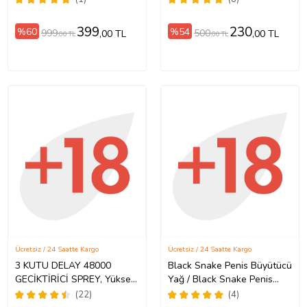
Premium Qualty Delay
Sprey - 1 Kutu 20 ML
399
230
%60
%54
999
500
,00 TL
,00 TL
,00 TL
,00 TL
Ücretsiz / 24 Saatte Kargo
Ücretsiz / 24 Saatte Kargo
3 KUTU DELAY 48000
Black Snake Penis Büyütücü
GECİKTİRİCİ SPREY, Yüksek
Yağ / Black Snake Penis
Kalite Alman Menşei Delay
Enlarger Oil
(22)
(4)
Sprey- Aynı Gün Kargo