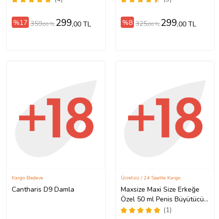
299
299
%17
%8
359
325
,00 TL
,00 TL
,00 TL
,00 TL
Kargo Bedava
Ücretsiz / 24 Saatte Kargo
Cantharis D9 Damla
Maxsize Maxi Size Erkeğe
Özel 50 ml Penis Büyütücü
Kalınlaştırıcı Krem + Yanında
(1)
Xir 3xEffect Spray 60 ml