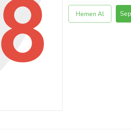
Sep
Hemen Al