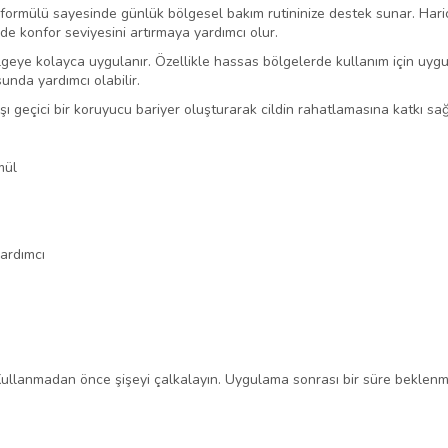
l formülü sayesinde günlük bölgesel bakım rutininize destek sunar. Haric
nde konfor seviyesini artırmaya yardımcı olur.
lgeye kolayca uygulanır. Özellikle hassas bölgelerde kullanım için uygu
nda yardımcı olabilir.
rşı geçici bir koruyucu bariyer oluşturarak cildin rahatlamasına katkı sağ
mül
yardımcı
 Kullanmadan önce şişeyi çalkalayın. Uygulama sonrası bir süre beklenmes