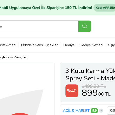
rim Amacı
Orkide / Saksı Çiçekleri
Hediye
Hediye Setleri
Kişi
ştırıcı ve Masaj Jeli
3 Kutu Karma Yüks
Sprey Seti - Made
Delay , Viga Geçi
1499,00 TL
899
%40
,00 TL
ACİL S-MARKET
9,9
S