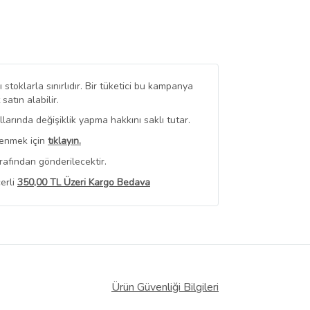
stoklarla sınırlıdır. Bir tüketici bu kampanya
tın alabilir.
arında değişiklik yapma hakkını saklı tutar.
renmek için
tıklayın.
rafından gönderilecektir.
erli
350,00 TL Üzeri Kargo Bedava
 Görüntüle
iyat bilgileri, satıcı tarafından
Ürün Güvenliği Bilgileri