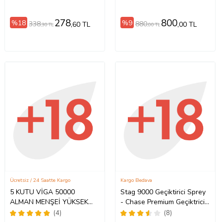
Lubricant Cream 125ml
Büyütücü Krem 50 ml +
Yanında HotXXL Erkeğe
278
800
%18
%9
338
880
,60 TL
,00 TL
,30 TL
,00 TL
Penis Büyütücü 50 ml Krem
Ücretsiz / 24 Saatte Kargo
Kargo Bedava
5 KUTU VİGA 50000
Stag 9000 Geçiktirici Sprey
ALMAN MENŞEİ YÜKSEK
- Chase Premium Geçiktrici
KALİTE GECİKTİRİCİ KREM-
Sprey - A Kalite
(4)
(8)
PREMİUM QUALTY