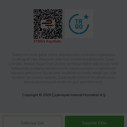
Türkiye’nin önde gelen online alışveriş sitesi ve mobil uygulaması
Çiçeksepeti’nde, ihtiyacınız olan tüm ürünleri bulabilirsiniz. Çiçek,
Çikolata, Hediye, Kişiye Özel Ürünler ve Hediye Setleri gibi birçok farklı
kategoride aradığınız binlerce ürünü sizlere sunuyor ve zamanında
kapınıza getiriyoruz! Siz de ister sevdiklerinizi mutlu etmek için, ister
kendiniz için sipariş verebilir; Çiçeksepeti Extra’nın fırsatlarla dolu
dünyasıyla tanışarak mutlu bir gün geçirebilirsiniz.
Copyright © 2026 Çiçeksepeti İnternet Hizmetleri A.Ş
Satıcıya Sor
Sepete Ekle