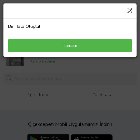
Bir Hata Oluştu!
300x800 Krom Havlupan
Tamam
2159,
85 TL
Kargo Bedava
Filtrele
Sırala
Çiçeksepeti Mobil Uygulamamızı İndirin