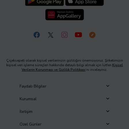
Çiçeksepeti olarak kişisel verilerinizin gizliliğini önemsiyoruz. Şirketimizin
kişisel veri işleme süreçleri hakkında detaylı bilgi almak için lütfen
Kişisel
Verilerin Korunması ve Gizlilik Politikası
’nı inceleyiniz.
Faydalı Bilgiler
Kurumsal
İletişim
Özel Günler