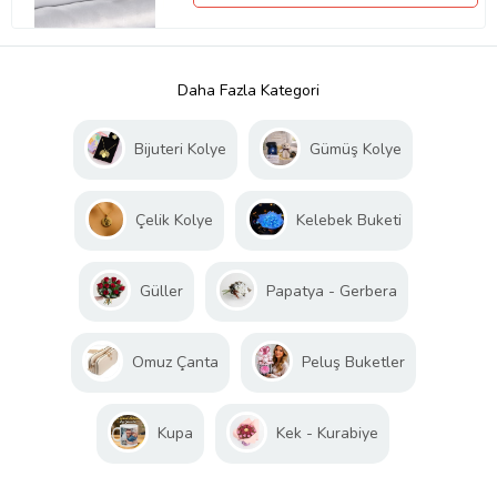
Daha Fazla Kategori
Bijuteri Kolye
Gümüş Kolye
Çelik Kolye
Kelebek Buketi
Güller
Papatya - Gerbera
Omuz Çanta
Peluş Buketler
Kupa
Kek - Kurabiye