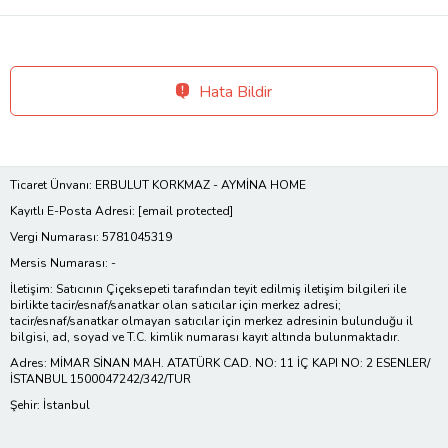
Hata Bildir
Ticaret Ünvanı: ERBULUT KORKMAZ - AYMİNA HOME
Kayıtlı E-Posta Adresi:
[email protected]
Vergi Numarası: 5781045319
Mersis Numarası: -
İletişim: Satıcının Çiçeksepeti tarafından teyit edilmiş iletişim bilgileri ile
birlikte tacir/esnaf/sanatkar olan satıcılar için merkez adresi;
tacir/esnaf/sanatkar olmayan satıcılar için merkez adresinin bulunduğu il
bilgisi, ad, soyad ve T.C. kimlik numarası kayıt altında bulunmaktadır.
Adres: MİMAR SİNAN MAH. ATATÜRK CAD. NO: 11 İÇ KAPI NO: 2 ESENLER/
İSTANBUL 1500047242/342/TUR
Şehir: İstanbul