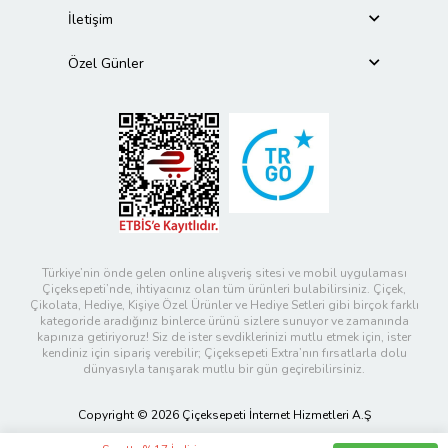
İletişim
Özel Günler
Türkiye’nin önde gelen online alışveriş sitesi ve mobil uygulaması
Çiçeksepeti’nde, ihtiyacınız olan tüm ürünleri bulabilirsiniz. Çiçek,
Çikolata, Hediye, Kişiye Özel Ürünler ve Hediye Setleri gibi birçok farklı
kategoride aradığınız binlerce ürünü sizlere sunuyor ve zamanında
kapınıza getiriyoruz! Siz de ister sevdiklerinizi mutlu etmek için, ister
kendiniz için sipariş verebilir; Çiçeksepeti Extra’nın fırsatlarla dolu
dünyasıyla tanışarak mutlu bir gün geçirebilirsiniz.
Copyright © 2026 Çiçeksepeti İnternet Hizmetleri A.Ş