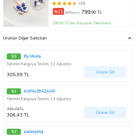
(30)
%11
799
,90 TL
899
,90 TL
290,63 TL'den Başlayan Taksitlerle
Ürünün Diğer Satıcıları
By Moda
9,5
Tahmini Kargoya Teslim: 13 Ağustos
Ürüne Git
305,99 TL
KAPALİBAZAAR
9,1
Tahmini Kargoya Teslim: 13 Ağustos
345,06TL
Ürüne Git
306,43 TL
palazyetiş
9,3