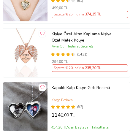
(51)
499
,00 TL
Sepette %25 İndirim
374
,25 TL
Kişiye Özel Altın Kaplama Kişiye
Özel Melek Kolye
Aynı Gün Teslimat Seçeneği
(1431)
294
,00 TL
Sepette %20 İndirim
235
,20 TL
Kapaklı Kalp Kolye Gizli Resimli
Kargo Bedava
(82)
1140
,00 TL
414,20 TL'den Başlayan Taksitlerle