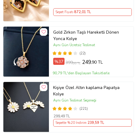
Madalyon Kolye Anı Kolyesi
Sepet Fiyatı
872
,01 TL
Gold Zirkon Taşlı Hareketli Dönen
Yonca Kolye
Aynı Gün Ücretsiz Teslimat
(22)
%37
249
,90 TL
399
,00 TL
90,79 TL'den Başlayan Taksitlerle
Kişiye Özel Altın kaplama Papatya
Kolye
Aynı Gün Teslimat Seçeneği
(221)
299
,49 TL
Sepette %20 İndirim
239
,59 TL