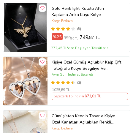
Gold Renk Işıklı Kutulu Altın
Kaplama Anka Kuşu Kolye
Kargo Bedava
(8)
%25
749
,87 TL
999
,90 TL
272,45 TL'den Başlayan Taksitlerle
Kişiye Özel Gümüş Açılabilir Kalp Çift
Fotoğraflı Kolye Sevgiliye Ve
Annelere Özel Gümüş Kolye Kutulu
Aynı Gün Teslimat Seçeneği
Kalpli Anı Kolyesi Gümüş
(2)
1025
,89 TL
Sepette %15 İndirim
872
,01 TL
Gümüşistan Kendin Tasarla Kişiye
Özel Kanatları Açılabilen Renkli
Mineli Kadın Kelebek Kolye (Lacivert)
Kargo Bedava