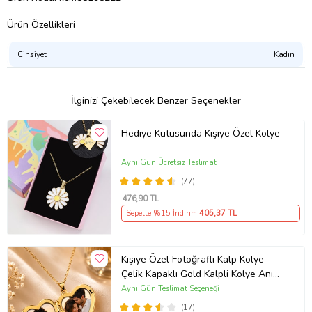
Ürün Özellikleri
Cinsiyet
Kadın
İlginizi Çekebilecek Benzer Seçenekler
Hediye Kutusunda Kişiye Özel Kolye
Aynı Gün Ücretsiz Teslimat
(77)
476
,90 TL
Sepette %15 İndirim
405
,37 TL
Kişiye Özel Fotoğraflı Kalp Kolye
Çelik Kapaklı Gold Kalpli Kolye Anı
Kolyesi Kalp Kolye Resimli Kolye –
Aynı Gün Teslimat Seçeneği
Açılır Kapaklı Romantik Gold
(17)