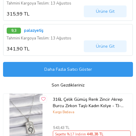
Tahmini Kargoya Teslim: 13 Ağustos
Ürüne Git
315,99 TL
palazyetiş
9,3
Tahmini Kargoya Teslim: 13 Ağustos
Ürüne Git
341,90 TL
Daha Fazla Satıcı Göster
Son Gezdikleriniz
316L Çelik Gümüş Renk Zincir Akrep
Burcu Zirkon Taşlı Kadın Kolye - TJ-
BKO9453
Kargo Bedava
543
,43 TL
Sepette %17 İndirim
448
,38 TL