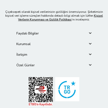
Çiçeksepeti olarak kişisel verilerinizin gizliliğini önemsiyoruz. Şirketimizin
kişisel veri işleme süreçleri hakkında detaylı bilgi almak için lütfen
Kişisel
Verilerin Korunması ve Gizlilik Politikası
’nı inceleyiniz.
Faydalı Bilgiler
Kurumsal
İletişim
Özel Günler