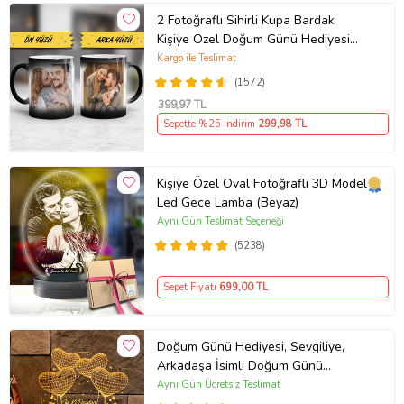
2 Fotoğraflı Sihirli Kupa Bardak
Kişiye Özel Doğum Günü Hediyesi
Sevgiliye Hediye Anneye Babaya
Kargo ile Teslimat
Ablaya Abiye Kız Erkek Kardeşe
(1572)
Arkadaşa Resimli Günü Yıl Dönümü
399
,97 TL
Hediyesi
Sepette %25 İndirim
299
,98 TL
Kişiye Özel Oval Fotoğraflı 3D Model
Led Gece Lamba (Beyaz)
Aynı Gün Teslimat Seçeneği
(5238)
Sepet Fiyatı
699
,00 TL
Doğum Günü Hediyesi, Sevgiliye,
Arkadaşa İsimli Doğum Günü
Hediyesi, Kişiye Özel Balon Kalpler
Aynı Gün Ücretsiz Teslimat
Kişiye Özel 3D Led Lamba