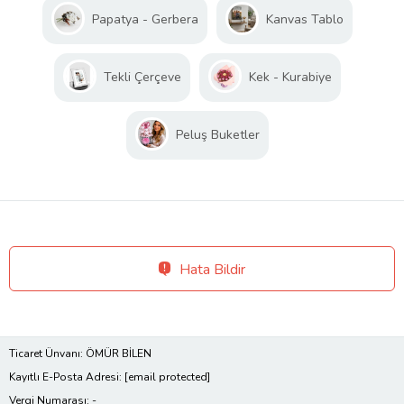
Papatya - Gerbera
Kanvas Tablo
Tekli Çerçeve
Kek - Kurabiye
Peluş Buketler
Hata Bildir
Ticaret Ünvanı: ÖMÜR BİLEN
Kayıtlı E-Posta Adresi:
[email protected]
Vergi Numarası: -