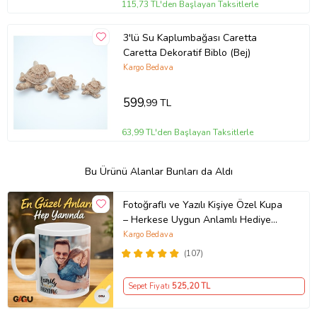
115,73 TL'den Başlayan Taksitlerle
3'lü Su Kaplumbağası Caretta
Caretta Dekoratif Biblo (Bej)
Kargo Bedava
599
,99 TL
63,99 TL'den Başlayan Taksitlerle
Bu Ürünü Alanlar Bunları da Aldı
Fotoğraflı ve Yazılı Kişiye Özel Kupa
– Herkese Uygun Anlamlı Hediye
Porselen Baskılı Kupa (Beyaz)
Kargo Bedava
(107)
Sepet Fiyatı
525
,20 TL