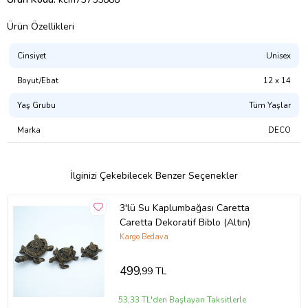
Ürün Özellikleri
Cinsiyet
Unisex
Boyut/Ebat
12 x 14
Yaş Grubu
Tüm Yaşlar
Marka
DECO
İlginizi Çekebilecek Benzer Seçenekler
3'lü Su Kaplumbağası Caretta
Caretta Dekoratif Biblo (Altın)
Kargo Bedava
499
,99 TL
53,33 TL'den Başlayan Taksitlerle