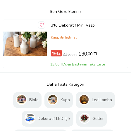
Son Gezdikleriniz
3'lü Dekoratif Mini Vazo
Kargo ile Teslimat
%42
130
,00 TL
225
,00 TL
13,86 TL'den Başlayan Taksitlerle
Daha Fazla Kategori
Biblo
Kupa
Led Lamba
Dekoratif LED Işık
Güller