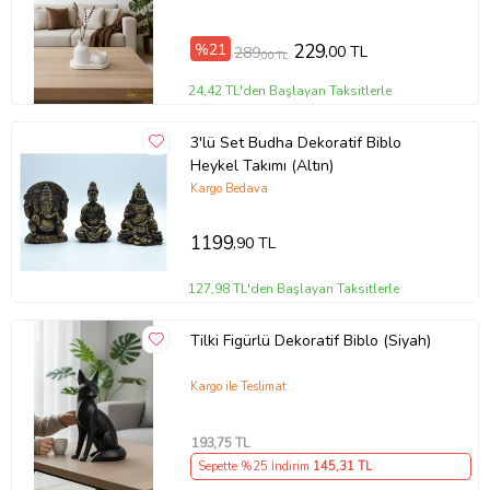
%21
229
,00 TL
289
,00 TL
24,42 TL'den Başlayan Taksitlerle
3'lü Set Budha Dekoratif Biblo
Heykel Takımı (Altın)
Kargo Bedava
1199
,90 TL
127,98 TL'den Başlayan Taksitlerle
Tilki Figürlü Dekoratif Biblo (Siyah)
Kargo ile Teslimat
193
,75 TL
Sepette %25 İndirim
145
,31 TL