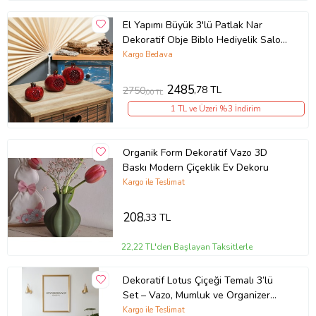
El Yapımı Büyük 3'lü Patlak Nar
Dekoratif Obje Biblo Hediyelik Salon
Dekorasyon Aksesuarları Seti
Kargo Bedava
(Parlak Kirmizi)
2485
,78 TL
2750
,00 TL
1 TL ve Üzeri %3 İndirim
Organik Form Dekoratif Vazo 3D
Baskı Modern Çiçeklik Ev Dekoru
Kargo ile Teslimat
208
,33 TL
22,22 TL'den Başlayan Taksitlerle
Dekoratif Lotus Çiçeği Temalı 3’lü
Set – Vazo, Mumluk ve Organizer
Tabak
Kargo ile Teslimat