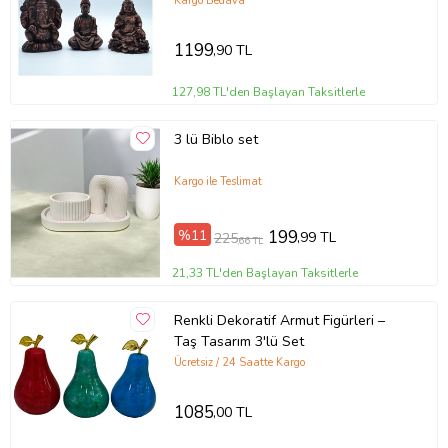
Kargo Bedava
1199
,90 TL
127,98 TL'den Başlayan Taksitlerle
3 lü Biblo set
Kargo ile Teslimat
%11
199
,99 TL
225
,66 TL
21,33 TL'den Başlayan Taksitlerle
Renkli Dekoratif Armut Figürleri –
Taş Tasarım 3'lü Set
Ücretsiz / 24 Saatte Kargo
1085
,00 TL