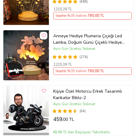
(468)
1215
,39 TL
Sepette %35 İndirim
790
,00 TL
Anneye Hediye Plumeria Çiçeği Led
Lamba, Doğum Günü Çiçekli Hediye,
Kişiye Özel İsimli Hediye
Aynı Gün Ücretsiz Teslimat
(276)
1215
,39 TL
Sepette %35 İndirim
790
,00 TL
Kişiye Özel Motorcu Erkek Tasarımlı
Karikatür Biblo-2
Aynı Gün Ücretsiz Teslimat
(64)
459
,00 TL
48,96 TL'den Başlayan Taksitlerle