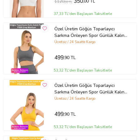
350
,00 TL
1120
,00 TL
37,33 TL'den Başlayan Taksitlerle
Özel Üretim Göğüs Toparlayıcı
Sarkma Önleyen Spor Günlük Kalın
Askılı Pedli Fitilli Crop Büstiyer (Gri)
Ücretsiz / 24 Saatte Kargo
499
,90 TL
53,32 TL'den Başlayan Taksitlerle
Özel Üretim Göğüs Toparlayıcı
Sarkma Önleyen Spor Günlük Kalın
Askılı Pedli Fitilli Crop Büstiyer (Sarı)
Ücretsiz / 24 Saatte Kargo
499
,90 TL
53,32 TL'den Başlayan Taksitlerle