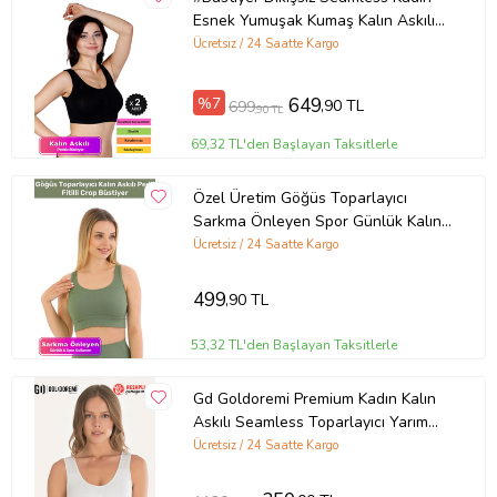
Esnek Yumuşak Kumaş Kalın Askılı
Pedsiz Spor Büstiyer - 2 Adet
Ücretsiz / 24 Saatte Kargo
(Siyah)
%7
649
,90 TL
699
,90 TL
69,32 TL'den Başlayan Taksitlerle
Özel Üretim Göğüs Toparlayıcı
Sarkma Önleyen Spor Günlük Kalın
Askılı Pedli Fitilli Crop Büstiyer
Ücretsiz / 24 Saatte Kargo
(Yeşil)
499
,90 TL
53,32 TL'den Başlayan Taksitlerle
Gd Goldoremi Premium Kadın Kalın
Askılı Seamless Toparlayıcı Yarım
Büstiyer
Ücretsiz / 24 Saatte Kargo