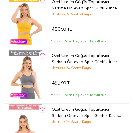
Özel Üretim Göğüs Toparlayıcı
Sarkma Önleyen Spor Günlük İnce
İp Askılı Pedli Fitilli Crop Büstiyer
Ücretsiz / 24 Saatte Kargo
(Sarı)
499
,90 TL
53,32 TL'den Başlayan Taksitlerle
Özel Üretim Göğüs Toparlayıcı
Sarkma Önleyen Spor Günlük İnce
İp Askılı Pedli Fitilli Crop Büstiyer
Ücretsiz / 24 Saatte Kargo
(Gri)
499
,90 TL
53,32 TL'den Başlayan Taksitlerle
Özel Üretim Göğüs Toparlayıcı
Sarkma Önleyen Spor Günlük Kalın
Askılı Pedli Fitilli Crop Büstiyer
Ücretsiz / 24 Saatte Kargo
(Pembe)