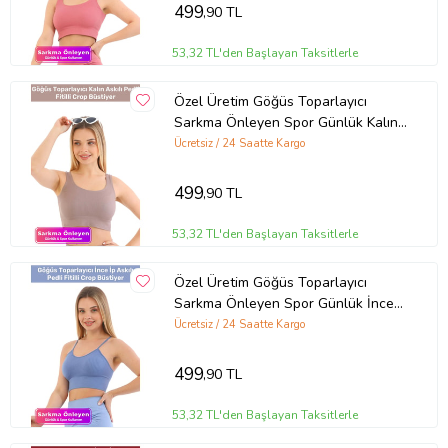
499
,90 TL
53,32 TL'den Başlayan Taksitlerle
Özel Üretim Göğüs Toparlayıcı
Sarkma Önleyen Spor Günlük Kalın
Askılı Pedli Fitilli Crop Büstiyer
Ücretsiz / 24 Saatte Kargo
(Somon)
499
,90 TL
53,32 TL'den Başlayan Taksitlerle
Özel Üretim Göğüs Toparlayıcı
Sarkma Önleyen Spor Günlük İnce
İp Askılı Pedli Fitilli Crop Büstiyer
Ücretsiz / 24 Saatte Kargo
(Mavi)
499
,90 TL
53,32 TL'den Başlayan Taksitlerle