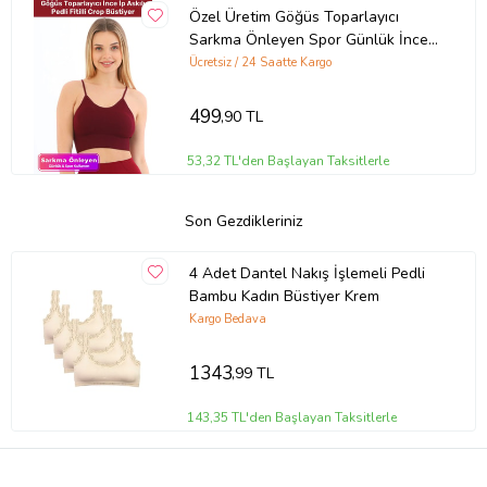
Özel Üretim Göğüs Toparlayıcı
Sarkma Önleyen Spor Günlük İnce
İp Askılı Pedli Fitilli Crop Büstiyer
Ücretsiz / 24 Saatte Kargo
499
,90 TL
53,32 TL'den Başlayan Taksitlerle
Son Gezdikleriniz
4 Adet Dantel Nakış İşlemeli Pedli
Bambu Kadın Büstiyer Krem
Kargo Bedava
1343
,99 TL
143,35 TL'den Başlayan Taksitlerle