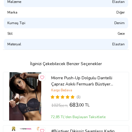
Malzeme
Elastan
ailesi olarak güzel günlerde kullanmanızı temenni ederiz.
Paket İçeriği:
Marka
Diğer
4 Adet Dantel Nakış İşlemeli Pedli Bambu Kadın Büstiyer Krem
Kumaş Tipi
Denim
Ürün Kodu:
kcm42356192
Stil
Gece
Materyal
Elastan
İlginizi Çekebilecek Benzer Seçenekler
Miorre Push-Up Dolgulu Dantelli
Çapraz Askılı Fermuarlı Büstiyer
(Siyah)
Kargo Bedava
(1)
683
,00 TL
1025
,00 TL
72,85 TL'den Başlayan Taksitlerle
#Büstiyer Dikişsiz Seamless Kadın