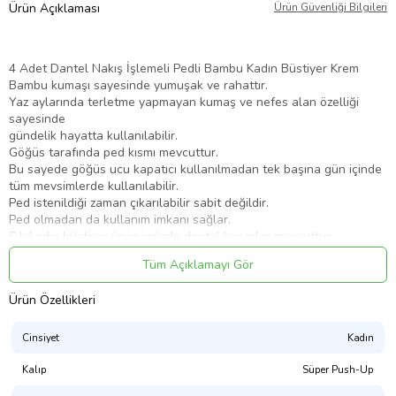
Ürün Açıklaması
Ürün Güvenliği Bilgileri
4 Adet Dantel Nakış İşlemeli Pedli Bambu Kadın Büstiyer Krem
Bambu kumaşı sayesinde yumuşak ve rahattır.
Yaz aylarında terletme yapmayan kumaş ve nefes alan özelliği
sayesinde
gündelik hayatta kullanılabilir.
Göğüs tarafında ped kısmı mevcuttur.
Bu sayede göğüs ucu kapatıcı kullanılmadan tek başına gün içinde
tüm mevsimlerde kullanılabilir.
Ped istenildiği zaman çıkarılabilir sabit değildir.
Ped olmadan da kullanım imkanı sağlar.
Şık kadın büstiyer ürünümüzde dantel kenarlar mevcuttur.
Modern bir kadın büstiyer görünümü kazanan nakış işlemeli
Tüm Açıklamayı Gör
büstiyerler
üzerine bir bolero eklenerekte havalı ve farklı kombinler
Ürün Özellikleri
oluşturulabilir.
Kadın büstiyer giyim ürünlerinde sağlığınız için en önemli materyal
olan pamuklu kumaşları tercih ediniz.
Cinsiyet
Kadın
Çabuk kurur ve ütü gerektirmez. % 90 Bambu % Elestan
Bambu kadın nakışlı büstiyer şıklık arayan kadınların terchidir.
Kalıp
Süper Push-Up
Kalın askısı sayesinde bel ağrısı yapmaz.