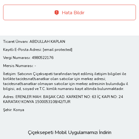
Hata Bildir
Ticaret Ünvanı: ABDULLAH KAPLAN
Kayıtlı E-Posta Adresi:
[email protected]
Vergi Numarası: 4980522176
Mersis Numarası: -
İletişim: Satıcının Çiçeksepeti tarafından teyit edilmiş iletişim bilgileri ile
birlikte tacir/esnaf/sanatkar olan satıcılar için merkez adresi;
tacir/esnaf/sanatkar olmayan satıcılar için merkez adresinin bulunduğu il
bilgisi, ad, soyad ve T.C. kimlik numarası kayıt altında bulunmaktadır.
Adres: ERENLER MAH. BAŞAK CAD. KARKENT NO: 63 İÇ KAPI NO: 24
KARATAY/ KONYA 1500053108/42/TUR
Şehir: Konya
Çiçeksepeti Mobil Uygulamamızı İndirin