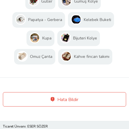
Güller
Gümüş Kolye
Papatya - Gerbera
Kelebek Buketi
Kupa
Bijuteri Kolye
Omuz Çanta
Kahve fincan takımı
Hata Bildir
Ticaret Ünvanı: ESER SÖZER