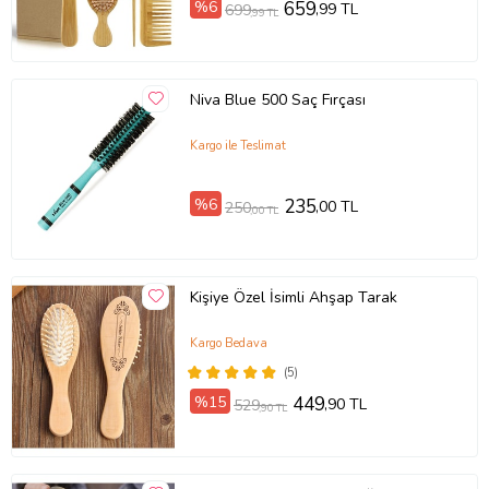
%6
659
,99 TL
699
,99 TL
Niva Blue 500 Saç Fırçası
Kargo ile Teslimat
%6
235
,00 TL
250
,00 TL
Kişiye Özel İsimli Ahşap Tarak
Kargo Bedava
(5)
%15
449
,90 TL
529
,90 TL