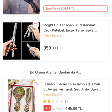
Sepet Fiyatı
854
,99 TL
Mcg® Gri Katlanabilir Paslanmaz
Çelik Kelebek Bıçak Tarak Sakal
Bıyık Fırçası Profesyonel Saç Kesimi
Kargo Bedava
İçin Tarak
359
,00 TL
Bu Ürünü Alanlar Bunları da Aldı
Osmanlı Saray Koleksiyonu İşlemeli
El Aynası ve Tarak Seti Antik Bakır
Taşlı Lüks Hediye Kutulu (Mavi -
Kargo Bedava
Kahverengi)
(8)
%9
499
,99 TL
549
,99 TL