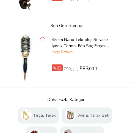
Son Gezdikleriniz
45mm Nano Teknoloji Seramik +
İyonik Termal Fön Saç Fırçası
Profesyonel Seri 1. Kalite (Siyah)
Kargo Bedava
%22
583
,00 TL
750
,00 TL
Daha Fazla Kategori
Fırça, Tarak
Ayna, Tarak Seti