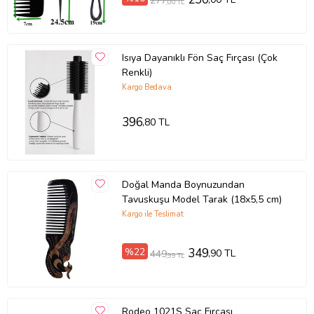
277
,00 TL
Uzunluk: 31,5cm Ağırlık: 87gr
Ürün Kodu:
kcm37516563
Isıya Dayanıklı Fön Saç Fırçası (Çok
Renkli)
Kargo Bedava
396
,80 TL
Doğal Manda Boynuzundan
Tavuskuşu Model Tarak (18x5,5 cm)
Kargo ile Teslimat
%22
349
,90 TL
449
,99 TL
Rodeo 1021S Saç Fırçası