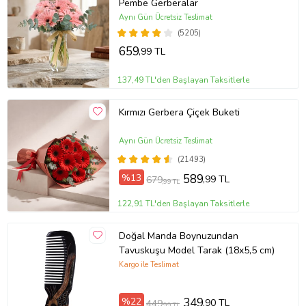
Pembe Gerberalar
Aynı Gün Ücretsiz Teslimat
(5205)
659
,99 TL
137,49 TL'den Başlayan Taksitlerle
Kırmızı Gerbera Çiçek Buketi
Aynı Gün Ücretsiz Teslimat
(21493)
%13
589
,99 TL
679
,99 TL
122,91 TL'den Başlayan Taksitlerle
Doğal Manda Boynuzundan
Tavuskuşu Model Tarak (18x5,5 cm)
Kargo ile Teslimat
%22
349
,90 TL
449
,99 TL