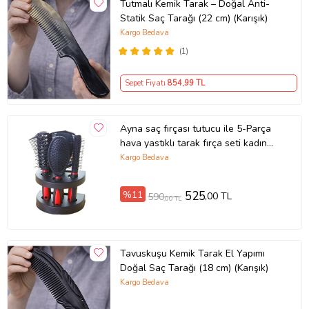
Tutmalı Kemik Tarak – Doğal Anti-
Statik Saç Tarağı (22 cm) (Karışık)
Kargo Bedava
(1)
Sepet Fiyatı
854
,99 TL
Ayna saç fırçası tutucu ile 5-Parça
hava yastıklı tarak fırça seti kadın
erkek tarak kozmetik seti (Kırmızı)
Kargo Bedava
%11
525
,00 TL
590
,00 TL
Tavuskuşu Kemik Tarak El Yapımı
Doğal Saç Tarağı (18 cm) (Karışık)
Kargo Bedava