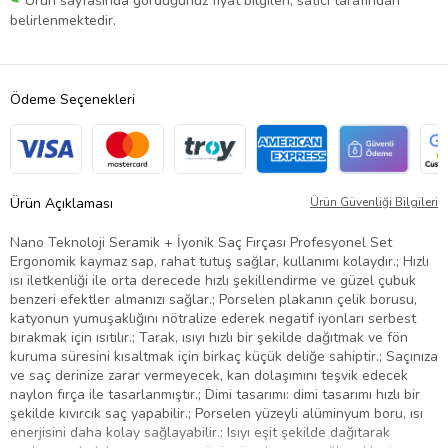
Ürün sayfasında gördüğünüz fiyat bilgileri, satıcı tarafından
belirlenmektedir.
Ödeme Seçenekleri
Ürün Açıklaması
Ürün Güvenliği Bilgileri
Nano Teknoloji Seramik + İyonik Saç Fırçası Profesyonel Set
Ergonomik kaymaz sap, rahat tutuş sağlar, kullanımı kolaydır.; Hızlı
ısı iletkenliği ile orta derecede hızlı şekillendirme ve güzel çubuk
benzeri efektler almanızı sağlar.; Porselen plakanın çelik borusu,
katyonun yumuşaklığını nötralize ederek negatif iyonları serbest
bırakmak için ısıtılır.; Tarak, ısıyı hızlı bir şekilde dağıtmak ve fön
kuruma süresini kısaltmak için birkaç küçük deliğe sahiptir.; Saçınıza
ve saç derinize zarar vermeyecek, kan dolaşımını teşvik edecek
naylon fırça ile tasarlanmıştır.; Dimi tasarımı: dimi tasarımı hızlı bir
şekilde kıvırcık saç yapabilir.; Porselen yüzeyli alüminyum boru, ısı
enerjisini daha kolay sağlayabilir.; Isıyı eşit şekilde dağıtarak