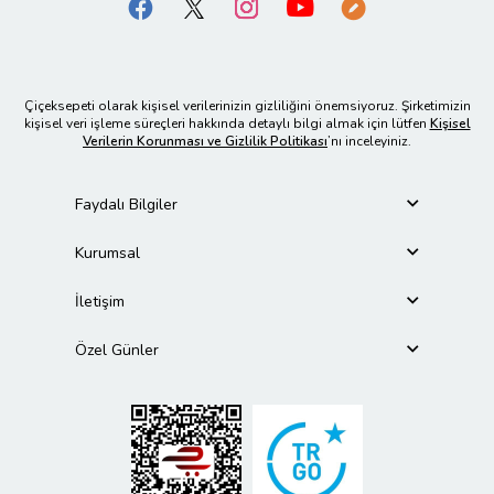
Çiçeksepeti olarak kişisel verilerinizin gizliliğini önemsiyoruz. Şirketimizin
kişisel veri işleme süreçleri hakkında detaylı bilgi almak için lütfen
Kişisel
Verilerin Korunması ve Gizlilik Politikası
’nı inceleyiniz.
Faydalı Bilgiler
Kurumsal
İletişim
Özel Günler