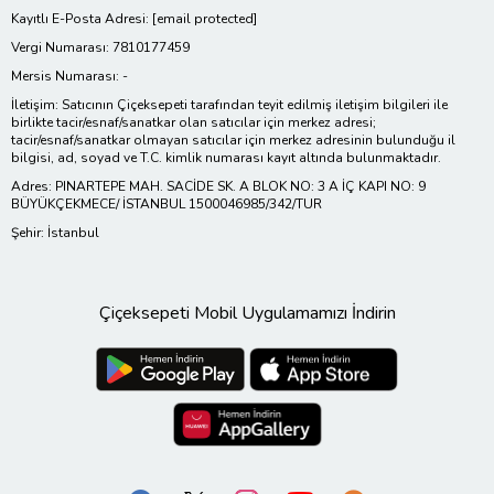
Kayıtlı E-Posta Adresi:
[email protected]
Vergi Numarası: 7810177459
Mersis Numarası: -
İletişim: Satıcının Çiçeksepeti tarafından teyit edilmiş iletişim bilgileri ile
birlikte tacir/esnaf/sanatkar olan satıcılar için merkez adresi;
tacir/esnaf/sanatkar olmayan satıcılar için merkez adresinin bulunduğu il
bilgisi, ad, soyad ve T.C. kimlik numarası kayıt altında bulunmaktadır.
Adres: PINARTEPE MAH. SACİDE SK. A BLOK NO: 3 A İÇ KAPI NO: 9
BÜYÜKÇEKMECE/ İSTANBUL 1500046985/342/TUR
Şehir: İstanbul
Çiçeksepeti Mobil Uygulamamızı İndirin