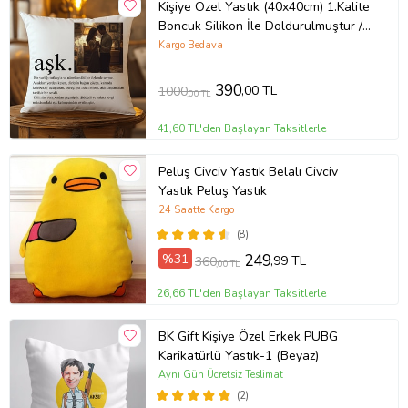
Kişiye Özel Yastık (40x40cm) 1.Kalite
Boncuk Silikon İle Doldurulmuştur /
Doğum Günü / Yıl Dönümü / Sevgili -
Kargo Bedava
Eş - Hediyesi / Konsept Hediyelik /
Özel Gün Hediyesi (Beyaz)
390
,00 TL
1000
,00 TL
41,60 TL'den Başlayan Taksitlerle
Peluş Civciv Yastık Belalı Civciv
Yastık Peluş Yastık
24 Saatte Kargo
(8)
%31
249
,99 TL
360
,00 TL
26,66 TL'den Başlayan Taksitlerle
BK Gift Kişiye Özel Erkek PUBG
Karikatürlü Yastık-1 (Beyaz)
Aynı Gün Ücretsiz Teslimat
(2)