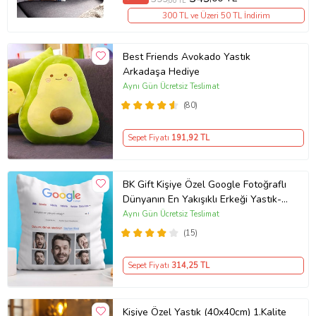
,00 TL
300 TL ve Üzeri 50 TL İndirim
Best Friends Avokado Yastık
Arkadaşa Hediye
Aynı Gün Ücretsiz Teslimat
(80)
Sepet Fiyatı
191
,92 TL
BK Gift Kişiye Özel Google Fotoğraflı
Dünyanın En Yakışıklı Erkeği Yastık-1
(Beyaz)
Aynı Gün Ücretsiz Teslimat
(15)
Sepet Fiyatı
314
,25 TL
Kişiye Özel Yastık (40x40cm) 1.Kalite