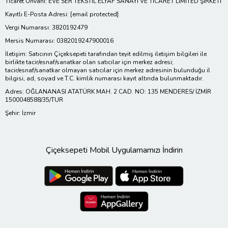
Ticaret Ünvanı: EVE SER TEKSTİL ELYAF SANAYİ VE TİCARET LİMİTED ŞİRKETİ
Kayıtlı E-Posta Adresi:
[email protected]
Vergi Numarası: 3820192479
Mersis Numarası: 0382019247900016
İletişim: Satıcının Çiçeksepeti tarafından teyit edilmiş iletişim bilgileri ile
birlikte tacir/esnaf/sanatkar olan satıcılar için merkez adresi;
tacir/esnaf/sanatkar olmayan satıcılar için merkez adresinin bulunduğu il
bilgisi, ad, soyad ve T.C. kimlik numarası kayıt altında bulunmaktadır.
Adres: OĞLANANASI ATATÜRK MAH. 2 CAD. NO: 135 MENDERES/ İZMİR
1500048588/35/TUR
Şehir: İzmir
Çiçeksepeti Mobil Uygulamamızı İndirin