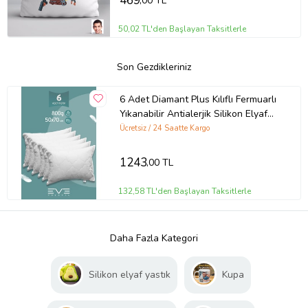
469
,00 TL
50,02 TL'den Başlayan Taksitlerle
Son Gezdikleriniz
6 Adet Diamant Plus Kılıflı Fermuarlı
Yıkanabilir Antialerjik Silikon Elyaf
Yastık 50x70cm 800 gr (Beyaz)
Ücretsiz / 24 Saatte Kargo
1243
,00 TL
132,58 TL'den Başlayan Taksitlerle
Daha Fazla Kategori
Silikon elyaf yastık
Kupa