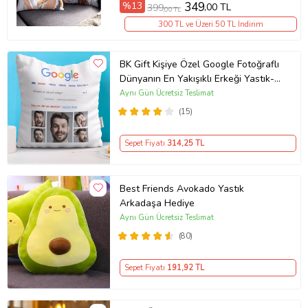
%13
349
,00 TL
399
,00 TL
Diamant Plus Yastık ile her geceyi beş yıldızlı otel konforunda
yaşayın ve uykunuzda kaliteyi keşfedin!
300 TL ve Üzeri 50 TL İndirim
BK Gift Kişiye Özel Google Fotoğraflı
Ürün Kodu:
kcm66136308
Dünyanın En Yakışıklı Erkeği Yastık-1
(Beyaz)
Aynı Gün Ücretsiz Teslimat
(15)
Sepet Fiyatı
314
,25 TL
Best Friends Avokado Yastık
Arkadaşa Hediye
Aynı Gün Ücretsiz Teslimat
(80)
Sepet Fiyatı
191
,92 TL