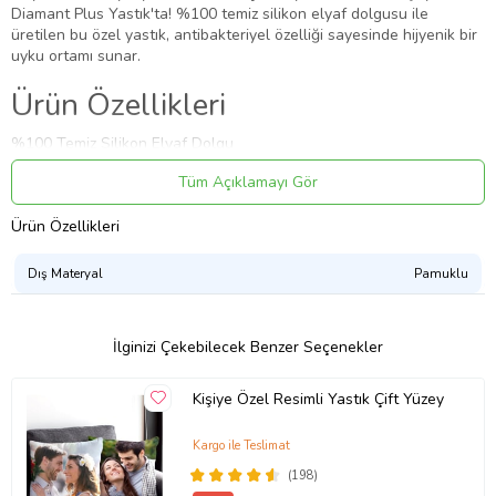
Diamant Plus Yastık'ta! %100 temiz silikon elyaf dolgusu ile
üretilen bu özel yastık, antibakteriyel özelliği sayesinde hijyenik bir
uyku ortamı sunar.
Ürün Özellikleri
%100 Temiz Silikon Elyaf Dolgu
Antibakteriyel Yapı
Tüm Açıklamayı Gör
Hava Geçiren Özellik
İdeal Ölçüler: 50x70 cm
Ürün Özellikleri
800 Gr Dolgu
Fermuarlı Kılıf ile Kolay Temizlik
Kolay Makinede Yıkanabilir
Dış Materyal
Pamuklu
Hem Hotel Hem Ev Kullanımına Uygun
İçerik : 6 Adet Yastık
İlginizi Çekebilecek Benzer Seçenekler
Faydalar
Rahat Uyku Ortamı Sağlar
Kişiye Özel Resimli Yastık Çift Yüzey
Kaliteli ve Kesintisiz Uyku Deneyimi Sunar
Sıcak Havalarda Serin Kalır, Soğuk Havalarda Sıcak Tutar
Kargo ile Teslimat
Sağlıklı ve Temiz Uyku İmkanı
(198)
Uzun Süreli Kullanım Sağlayan Dayanıklı Malzeme