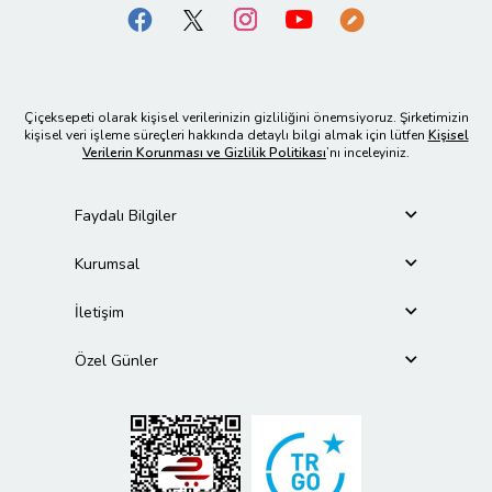
Çiçeksepeti olarak kişisel verilerinizin gizliliğini önemsiyoruz. Şirketimizin
kişisel veri işleme süreçleri hakkında detaylı bilgi almak için lütfen
Kişisel
Verilerin Korunması ve Gizlilik Politikası
’nı inceleyiniz.
Faydalı Bilgiler
Kurumsal
İletişim
Özel Günler