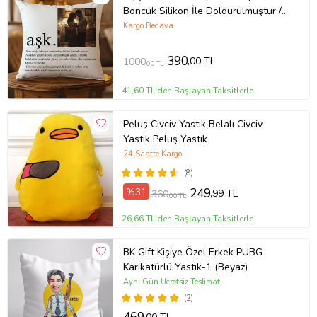
Boncuk Silikon İle Doldurulmuştur /
Doğum Günü / Yıl Dönümü / Sevgili -
Kargo Bedava
Eş - Hediyesi / Konsept Hediyelik /
Özel Gün Hediyesi (Beyaz)
390
,00 TL
1000
,00 TL
41,60 TL'den Başlayan Taksitlerle
Peluş Civciv Yastık Belalı Civciv
Yastık Peluş Yastık
24 Saatte Kargo
(8)
%31
249
,99 TL
360
,00 TL
26,66 TL'den Başlayan Taksitlerle
BK Gift Kişiye Özel Erkek PUBG
Karikatürlü Yastık-1 (Beyaz)
Aynı Gün Ücretsiz Teslimat
(2)