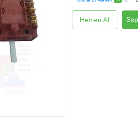
Popüler Ev Aletleri
9,7
Sep
Hemen Al