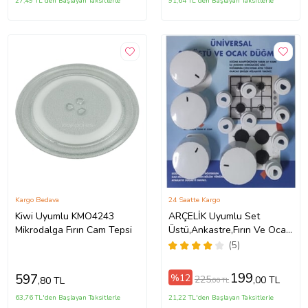
27,49 TL'den Başlayan Taksitlerle
91,64 TL'den Başlayan Taksitlerle
Kargo Bedava
24 Saatte Kargo
Kiwi Uyumlu KMO4243
ARÇELİK Uyumlu Set
Mikrodalga Fırın Cam Tepsi
Üstü,Ankastre,Fırın Ve Ocak
Düğme Takımı (Beyaz)
(5)
199
597
%12
225
,00 TL
,80 TL
,00 TL
63,76 TL'den Başlayan Taksitlerle
21,22 TL'den Başlayan Taksitlerle