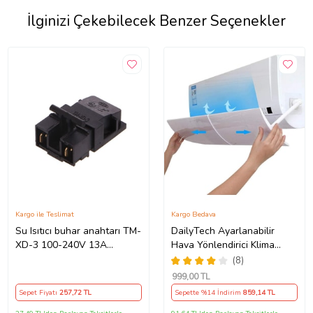
İlginizi Çekebilecek Benzer Seçenekler
Kargo ile Teslimat
Kargo Bedava
Su Isıtıcı buhar anahtarı TM-
DailyTech Ayarlanabilir
XD-3 100-240V 13A
Hava Yönlendirici Klima
Uyumlu
Aparatı
(8)
999
,00 TL
Sepet Fiyatı
257
,72 TL
Sepette %14 İndirim
859
,14 TL