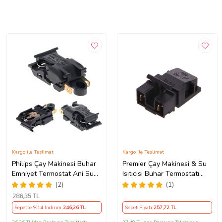
Kargo ile Teslimat
Kargo ile Teslimat
Philips Çay Makinesi Buhar
Premier Çay Makinesi & Su
Emniyet Termostat Ani Su
Isıtıcısı Buhar Termostatı
Isıtıcı Uyumlu
Uyumlu
(2)
(1)
286
,35 TL
Sepette %14 İndirim
246
,26 TL
Sepet Fiyatı
257
,72 TL