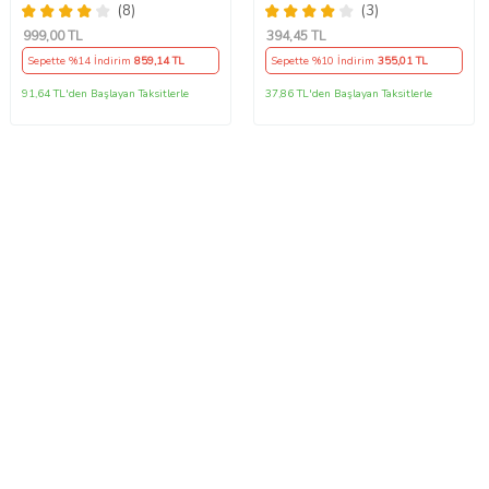
Aparatı
308 Derece Limit Termik
(8)
(3)
Termostat Uyumlu
999
,00 TL
394
,45 TL
Sepette %14 İndirim
859
,14 TL
Sepette %10 İndirim
355
,01 TL
91,64 TL'den Başlayan Taksitlerle
37,86 TL'den Başlayan Taksitlerle