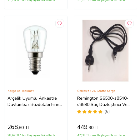
26,26 TL'den Başlayan Taksitlerle
27,49 TL'den Başlayan Taksitlerle
Kargo ile Teslimat
Ücretsiz / 24 Saatte Kargo
Arçelik Uyumlu Ankastre
Remington S6500-s8540-
Davlumbaz Buzdolabı Fırın
s8590 Saç Düzleştirici Ve
15 Watt Mini Halojen Ampül
Şekillendirici Kablosu
(6)
1 Adet
268
449
,80 TL
,90 TL
28,67 TL'den Başlayan Taksitlerle
47,98 TL'den Başlayan Taksitlerle