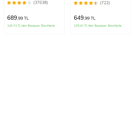
(37038)
(722)
689
649
,99 TL
,99 TL
143,74 TL'den Başlayan Taksitlerle
135,41 TL'den Başlayan Taksitlerle