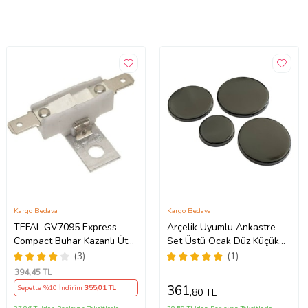
Kargo Bedava
Kargo Bedava
TEFAL GV7095 Express
Arçelik Uyumlu Ankastre
Compact Buhar Kazanlı Ütü
Set Üstü Ocak Düz Küçük
308 Derece Limit Termik
Kapak Takımı 1 Set (Gri)
(3)
(1)
Termostat Uyumlu
394
,45 TL
361
Sepette %10 İndirim
355
,01 TL
,80 TL