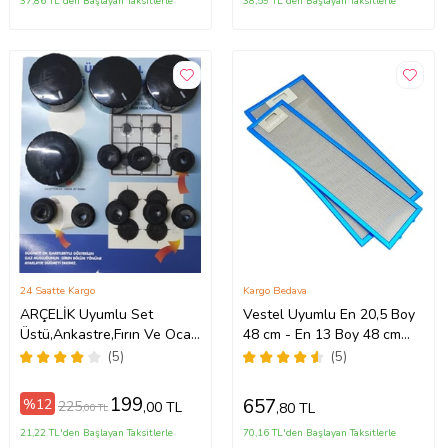
37,86 TL'den Başlayan Taksitlerle
38,59 TL'den Başlayan Taksitlerle
24 Saatte Kargo
Kargo Bedava
ARÇELİK Uyumlu Set
Vestel Uyumlu En 20,5 Boy
Üstü,Ankastre,Fırın Ve Ocak
48 cm - En 13 Boy 48 cm
Düğme Takımı (Siyah)
Aspiratör Filtresi Takımı
(5)
(5)
199
657
%12
225
,00 TL
,80 TL
,00 TL
21,22 TL'den Başlayan Taksitlerle
70,16 TL'den Başlayan Taksitlerle