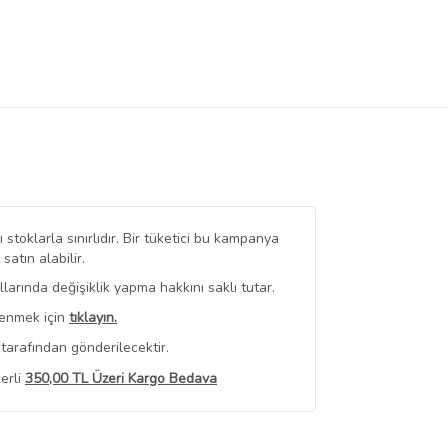
stoklarla sınırlıdır. Bir tüketici bu kampanya
tın alabilir.
arında değişiklik yapma hakkını saklı tutar.
renmek için
tıklayın.
tarafından gönderilecektir.
erli
350,00 TL Üzeri Kargo Bedava
 Görüntüle
iyat bilgileri, satıcı tarafından