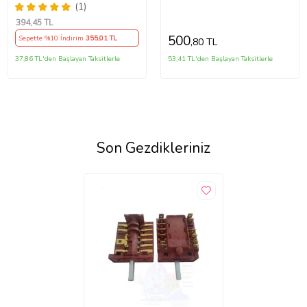
Kalite** Uyumlu
(1)
394
,45 TL
500
Sepette %10 İndirim
355
,01 TL
,80 TL
37,86 TL'den Başlayan Taksitlerle
53,41 TL'den Başlayan Taksitlerle
Son Gezdikleriniz