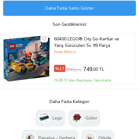
Daha Fazla Satıcı Göster
Son Gezdikleriniz
60400 LEGO® City Go-Kartlar ve
Yarış Sürücüleri 5+ 99 Parça
Kargo Bedava
%17
749
,00 TL
899
,00 TL
79,89 TL'den Başlayan Taksitlerle
Daha Fazla Kategori
Lego
Güller
Papatya - Gerbera
Orkide