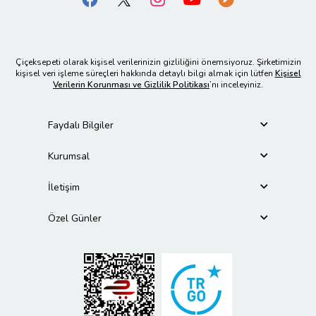
Çiçeksepeti olarak kişisel verilerinizin gizliliğini önemsiyoruz. Şirketimizin
kişisel veri işleme süreçleri hakkında detaylı bilgi almak için lütfen
Kişisel
Verilerin Korunması ve Gizlilik Politikası
’nı inceleyiniz.
Faydalı Bilgiler
Kurumsal
İletişim
Özel Günler