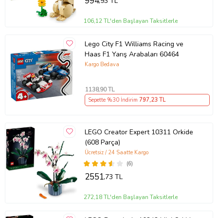
994
,93 TL
106,12 TL'den Başlayan Taksitlerle
Lego City F1 Williams Racing ve
Haas F1 Yarış Arabaları 60464
Kargo Bedava
1138
,90 TL
Sepette %30 İndirim
797
,23 TL
LEGO Creator Expert 10311 Orkide
(608 Parça)
Ücretsiz / 24 Saatte Kargo
(6)
2551
,73 TL
272,18 TL'den Başlayan Taksitlerle