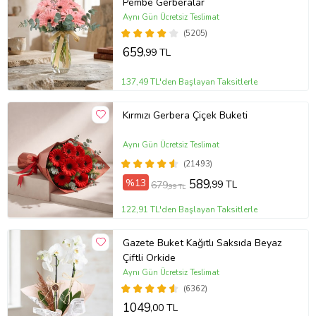
Pembe Gerberalar
Aynı Gün Ücretsiz Teslimat
(5205)
659
,99 TL
137,49 TL'den Başlayan Taksitlerle
Kırmızı Gerbera Çiçek Buketi
Aynı Gün Ücretsiz Teslimat
(21493)
%13
589
,99 TL
679
,99 TL
122,91 TL'den Başlayan Taksitlerle
Gazete Buket Kağıtlı Saksıda Beyaz
Çiftli Orkide
Aynı Gün Ücretsiz Teslimat
(6362)
1049
,00 TL