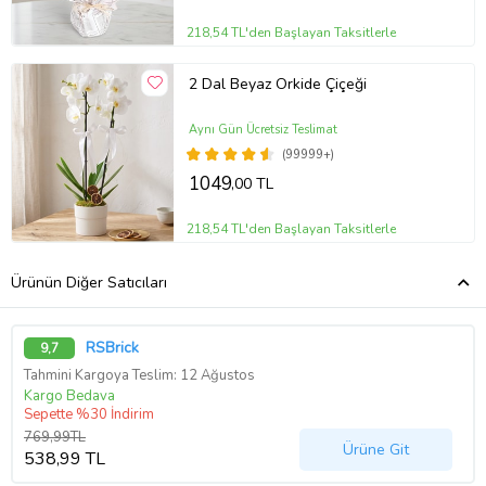
218,54 TL'den Başlayan Taksitlerle
2 Dal Beyaz Orkide Çiçeği
Aynı Gün Ücretsiz Teslimat
(99999+)
1049
,00 TL
218,54 TL'den Başlayan Taksitlerle
Ürünün Diğer Satıcıları
RSBrick
9,7
Tahmini Kargoya Teslim: 12 Ağustos
Kargo Bedava
Sepette %30 İndirim
769,99TL
Ürüne Git
538,99 TL