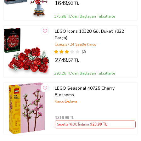
1649
,90 TL
175,98 TL'den Başlayan Taksitlerle
LEGO Icons 10328 Gül Buketi (822
Parça)
Ücretsiz / 24 Saatte Kargo
(2)
2749
,57 TL
293,28 TL'den Başlayan Taksitlerle
LEGO Seasonal 40725 Cherry
Blossoms
Kargo Bedava
1319
,99 TL
Sepette %30 İndirim
923
,99 TL