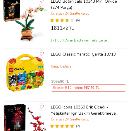
LEGO Botanicals 10343 Mini Orkide
(274 Parça)
Ücretsiz / 24 Saatte Kargo
(6)
1611
,42 TL
171,88 TL'den Başlayan Taksitlerle
LEGO Classic Yaratıcı Çanta 10713
Kargo Bedava
1099
,90 TL
Sepette %12 İndirim
967
,91 TL
LEGO Icons 10369 Erik Çiçeği -
Yetişkinler Için Bakım Gerektirmeyen
Dekoratif Bitki Yapım Seti (327
Ücretsiz / 24 Saatte Kargo
Parça)
(2)