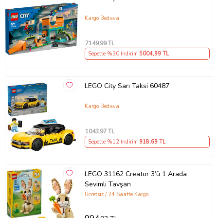
Kargo Bedava
7149
,99 TL
Sepette %30 İndirim
5004
,99 TL
LEGO City Sarı Taksi 60487
Kargo Bedava
1043
,97 TL
Sepette %12 İndirim
918
,69 TL
LEGO 31162 Creator 3’ü 1 Arada
Sevimli Tavşan
Ücretsiz / 24 Saatte Kargo